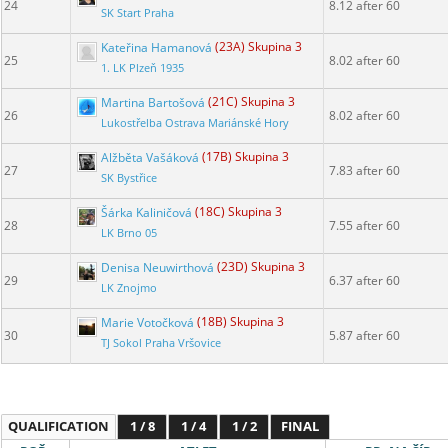
24
8.12 after 60
SK Start Praha
Kateřina Hamanová
(23A) Skupina 3
25
8.02 after 60
1. LK Plzeň 1935
Martina Bartošová
(21C) Skupina 3
26
8.02 after 60
Lukostřelba Ostrava Mariánské Hory
Alžběta Vašáková
(17B) Skupina 3
27
7.83 after 60
SK Bystřice
Šárka Kaliničová
(18C) Skupina 3
28
7.55 after 60
LK Brno 05
Denisa Neuwirthová
(23D) Skupina 3
29
6.37 after 60
LK Znojmo
Marie Votočková
(18B) Skupina 3
30
5.87 after 60
TJ Sokol Praha Vršovice
QUALIFICATION
1 / 8
1 / 4
1 / 2
FINAL