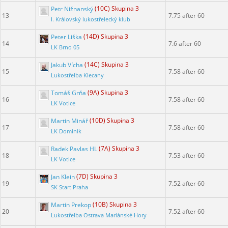
Petr Nižnanský
(10C) Skupina 3
13
7.75 after 60
I. Královský lukostřelecký klub
Peter Liška
(14D) Skupina 3
14
7.6 after 60
LK Brno 05
Jakub Vícha
(14C) Skupina 3
15
7.58 after 60
Lukostřelba Klecany
Tomáš Grňa
(9A) Skupina 3
16
7.58 after 60
LK Votice
Martin Minář
(10D) Skupina 3
17
7.58 after 60
LK Dominik
Radek Pavlas HL
(7A) Skupina 3
18
7.53 after 60
LK Votice
Jan Klein
(7D) Skupina 3
19
7.52 after 60
SK Start Praha
Martin Prekop
(10B) Skupina 3
20
7.52 after 60
Lukostřelba Ostrava Mariánské Hory