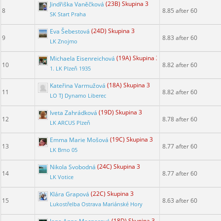
Jindřiška Vaněčková
(23B) Skupina 3
8
8.85 after 60
SK Start Praha
Eva Šebestová
(24D) Skupina 3
9
8.83 after 60
LK Znojmo
Michaela Eisenreichová
(19A) Skupina 3
10
8.82 after 60
1. LK Plzeň 1935
Kateřina Varmužová
(18A) Skupina 3
11
8.82 after 60
LO TJ Dynamo Liberec
Iveta Zahrádková
(19D) Skupina 3
12
8.78 after 60
LK ARCUS Plzeň
Emma Marie Mošová
(19C) Skupina 3
13
8.77 after 60
LK Brno 05
Nikola Svobodná
(24C) Skupina 3
14
8.77 after 60
LK Votice
Klára Grapová
(22C) Skupina 3
15
8.63 after 60
Lukostřelba Ostrava Mariánské Hory