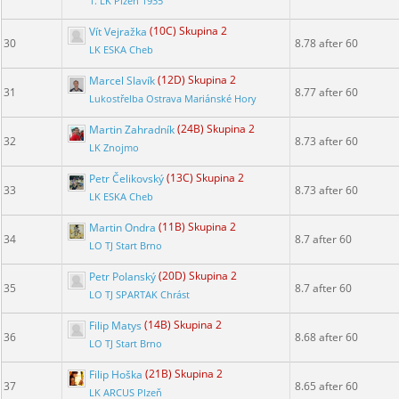
1. LK Plzeň 1935
Vít Vejražka
(10C) Skupina 2
30
8.78 after 60
LK ESKA Cheb
Marcel Slavík
(12D) Skupina 2
31
8.77 after 60
Lukostřelba Ostrava Mariánské Hory
Martin Zahradník
(24B) Skupina 2
32
8.73 after 60
LK Znojmo
Petr Čelikovský
(13C) Skupina 2
33
8.73 after 60
LK ESKA Cheb
Martin Ondra
(11B) Skupina 2
34
8.7 after 60
LO TJ Start Brno
Petr Polanský
(20D) Skupina 2
35
8.7 after 60
LO TJ SPARTAK Chrást
Filip Matys
(14B) Skupina 2
36
8.68 after 60
LO TJ Start Brno
Filip Hoška
(21B) Skupina 2
37
8.65 after 60
LK ARCUS Plzeň