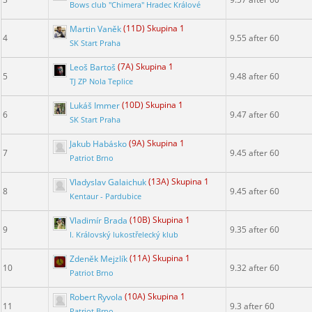
Bows club "Chimera" Hradec Králové
Martin Vaněk
(11D) Skupina 1
4
9.55 after 60
SK Start Praha
Leoš Bartoš
(7A) Skupina 1
5
9.48 after 60
TJ ZP Nola Teplice
Lukáš Immer
(10D) Skupina 1
6
9.47 after 60
SK Start Praha
Jakub Habásko
(9A) Skupina 1
7
9.45 after 60
Patriot Brno
Vladyslav Galaichuk
(13A) Skupina 1
8
9.45 after 60
Kentaur - Pardubice
Vladimír Brada
(10B) Skupina 1
9
9.35 after 60
I. Královský lukostřelecký klub
Zdeněk Mejzlík
(11A) Skupina 1
10
9.32 after 60
Patriot Brno
Robert Ryvola
(10A) Skupina 1
11
9.3 after 60
Patriot Brno