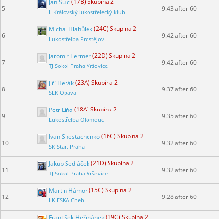
Jan Šulc
(17B) Skupina 2
5
9.43 after 60
I. Královský lukostřelecký klub
Michal Hlahůlek
(24C) Skupina 2
6
9.42 after 60
Lukostřelba Prostějov
Jaromír Termer
(22D) Skupina 2
7
9.42 after 60
TJ Sokol Praha Vršovice
Jiří Herák
(23A) Skupina 2
8
9.37 after 60
SLK Opava
Petr Líňa
(18A) Skupina 2
9
9.35 after 60
Lukostřelba Olomouc
Ivan Shestachenko
(16C) Skupina 2
10
9.32 after 60
SK Start Praha
Jakub Sedláček
(21D) Skupina 2
11
9.32 after 60
TJ Sokol Praha Vršovice
Martin Hámor
(15C) Skupina 2
12
9.28 after 60
LK ESKA Cheb
František Heřmánek
(19C) Skupina 2