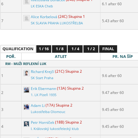
6
6.1 after 60
LK ESKA Cheb
Alice Korbelová
(24C) Skupina 1
7
5.43 after 60
SK SLAVIA PRAHA LUKOSTŘELBA
QUALIFICATION
1 / 16
1 / 8
1 / 4
1 / 2
FINAL
POŘ.
ATLET
PR. NA ŠÍP
RM - MUŽI REFLEXNÍ LUK
Richard Krejčí
(21C) Skupina 2
1
9.6 after 60
SK Start Praha
Erik Ebermann
(13A) Skupina 2
2
9.47 after 60
1. LK Plzeň 1935
Adam Li
(17A) Skupina 2
3
9.45 after 60
Lukostřelba Olomouc
Petr Horníček
(18B) Skupina 2
4
9.45 after 60
I. Královský lukostřelecký klub