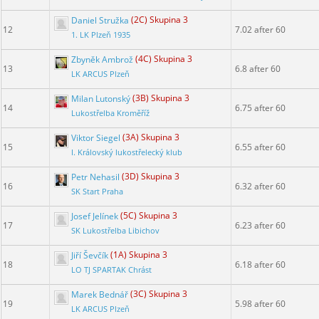
Daniel Stružka
(2C) Skupina 3
12
7.02 after 60
1. LK Plzeň 1935
Zbyněk Ambrož
(4C) Skupina 3
13
6.8 after 60
LK ARCUS Plzeň
Milan Lutonský
(3B) Skupina 3
14
6.75 after 60
Lukostřelba Kroměříž
Viktor Siegel
(3A) Skupina 3
15
6.55 after 60
I. Královský lukostřelecký klub
Petr Nehasil
(3D) Skupina 3
16
6.32 after 60
SK Start Praha
Josef Jelínek
(5C) Skupina 3
17
6.23 after 60
SK Lukostřelba Libichov
Jiří Ševčík
(1A) Skupina 3
18
6.18 after 60
LO TJ SPARTAK Chrást
Marek Bednář
(3C) Skupina 3
19
5.98 after 60
LK ARCUS Plzeň