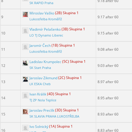
8
9.18 after 60
SK RAPID Praha
Miroslav Vaško
(2B) Skupina 1
9
9.17 after 60
Lukostřelba Kroměříž
Vladimír Pelašenko
(3B) Skupina 1
10
9.15 after 60
LO TJ Dynamo Liberec
Jaromír Čech
(1B) Skupina 1
11
9.08 after 60
Lukostřelba Kroměříž
Ladislav Krumpolec
(5C) Skupina 1
12
9.03 after 60
SK Start Praha
Jaroslav Zikmund
(2C) Skupina 1
13
8.97 after 60
LK ESKA Cheb
Ivan Králik
(4D) Skupina 1
14
8.95 after 60
TJ ZP Nola Teplice
Jaroslav Preclík
(3D) Skupina 1
15
8.93 after 60
SK SLAVIA PRAHA LUKOSTŘELBA
Ivo Solnický
(1A) Skupina 1
16
8.83 after 60