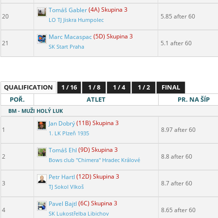
Tomáš Gabler
(4A) Skupina 3
20
5.85 after 60
LO TJ Jiskra Humpolec
Marc Macaspac
(5D) Skupina 3
21
5.1 after 60
SK Start Praha
QUALIFICATION
1 / 16
1 / 8
1 / 4
1 / 2
FINAL
POŘ.
ATLET
PR. NA ŠÍP
BM - MUŽI HOLÝ LUK
Jan Dobrý
(11B) Skupina 3
1
8.97 after 60
1. LK Plzeň 1935
Tomáš Ehl
(9D) Skupina 3
2
8.8 after 60
Bows club "Chimera" Hradec Králové
Petr Hartl
(12D) Skupina 3
3
8.7 after 60
TJ Sokol Vlkoš
Pavel Bajtl
(6C) Skupina 3
4
8.65 after 60
SK Lukostřelba Libichov