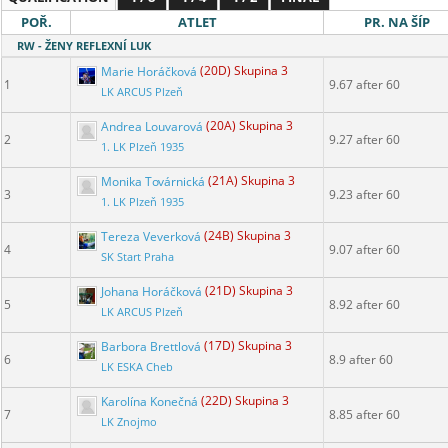
POŘ.
ATLET
PR. NA ŠÍP
RW - ŽENY REFLEXNÍ LUK
Marie Horáčková
(20D) Skupina 3
1
9.67 after 60
LK ARCUS Plzeň
Andrea Louvarová
(20A) Skupina 3
2
9.27 after 60
1. LK Plzeň 1935
Monika Továrnická
(21A) Skupina 3
3
9.23 after 60
1. LK Plzeň 1935
Tereza Veverková
(24B) Skupina 3
4
9.07 after 60
SK Start Praha
Johana Horáčková
(21D) Skupina 3
5
8.92 after 60
LK ARCUS Plzeň
Barbora Brettlová
(17D) Skupina 3
6
8.9 after 60
LK ESKA Cheb
Karolína Konečná
(22D) Skupina 3
7
8.85 after 60
LK Znojmo