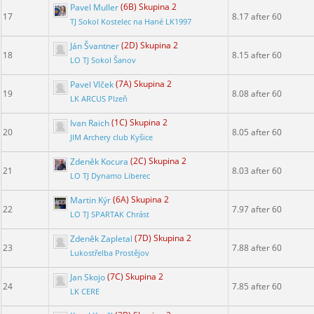
Pavel Muller
(6B) Skupina 2
17
8.17 after 60
TJ Sokol Kostelec na Hané LK1997
Ján Švantner
(2D) Skupina 2
18
8.15 after 60
LO TJ Sokol Šanov
Pavel Vlček
(7A) Skupina 2
19
8.08 after 60
LK ARCUS Plzeň
Ivan Raich
(1C) Skupina 2
20
8.05 after 60
JIM Archery club Kyšice
Zdeněk Kocura
(2C) Skupina 2
21
8.03 after 60
LO TJ Dynamo Liberec
Martin Kýr
(6A) Skupina 2
22
7.97 after 60
LO TJ SPARTAK Chrást
Zdeněk Zapletal
(7D) Skupina 2
23
7.88 after 60
Lukostřelba Prostějov
Jan Skojo
(7C) Skupina 2
24
7.85 after 60
LK CERE