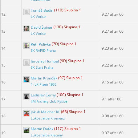
Tomáš Budín
(11B) Skupina 1
12
9.27 after 60
LK Votice
David Špinar
(13B) Skupina 1
13
9.27 after 60
LK Votice
Petr Polívka
(7D) Skupina 1
14
9.23 after 60
SK RAPID Praha
Jaroslav Humpál
(9D) Skupina 1
15
9.22 after 60
SK Start Praha
Martin Kronďák
(9C) Skupina 1
16
9.15 after 60
1. LK Plzeň 1935
Ladislav Černý
(10C) Skupina 1
17
9.1 after 60
JIM Archery club Kyšice
Jakub Malchar KL
(6B) Skupina 1
18
9.08 after 60
Lukostřelba Kroměříž
Martin Dufek
(11C) Skupina 1
19
9.07 after 60
Lukostřelba Klecany