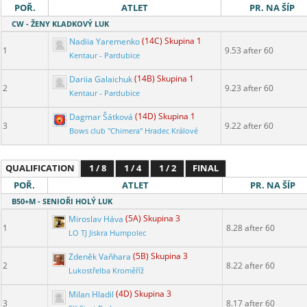
POŘ.
ATLET
PR. NA ŠÍP
CW - ŽENY KLADKOVÝ LUK
Nadiia Yaremenko
(14C) Skupina 1
1
9.53 after 60
Kentaur - Pardubice
Dariia Galaichuk
(14B) Skupina 1
2
9.23 after 60
Kentaur - Pardubice
Dagmar Šátková
(14D) Skupina 1
3
9.22 after 60
Bows club "Chimera" Hradec Králové
QUALIFICATION
1 / 8
1 / 4
1 / 2
FINAL
POŘ.
ATLET
PR. NA ŠÍP
B50+M - SENIOŘI HOLÝ LUK
Miroslav Háva
(5A) Skupina 3
1
8.28 after 60
LO TJ Jiskra Humpolec
Zdeněk Vaňhara
(5B) Skupina 3
2
8.22 after 60
Lukostřelba Kroměříž
Milan Hladil
(4D) Skupina 3
3
8.17 after 60