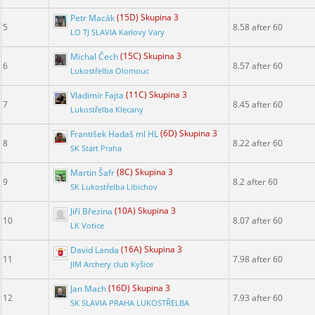
Petr Macák
(15D) Skupina 3
5
8.58 after 60
LO TJ SLAVIA Karlovy Vary
Michal Čech
(15C) Skupina 3
6
8.57 after 60
Lukostřelba Olomouc
Vladimír Fajta
(11C) Skupina 3
7
8.45 after 60
Lukostřelba Klecany
František Hadaš ml HL
(6D) Skupina 3
8
8.22 after 60
SK Start Praha
Martin Šafr
(8C) Skupina 3
9
8.2 after 60
SK Lukostřelba Libichov
Jiří Březina
(10A) Skupina 3
10
8.07 after 60
LK Votice
David Landa
(16A) Skupina 3
11
7.98 after 60
JIM Archery club Kyšice
Jan Mach
(16D) Skupina 3
12
7.93 after 60
SK SLAVIA PRAHA LUKOSTŘELBA