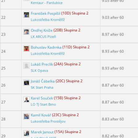
21
9.05 after 60
Kentaur - Pardubice
František Pospíšil
(10D) Skupina 2
22
9.03 after 60
Lukostřelba Kroměříž
Ondřej Kníže
(20B) Skupina 2
23
8.97 after 60
LK ARCUS Plzeň
Bohuslav Kadrnka
(11D) Skupina 2
24
8.93 after 60
Lukostřelba Kroměříž
Lukáš Preclík
(24A) Skupina 2
25
8.93 after 60
SLK Opava
Jonáš Čábelka
(20C) Skupina 2
26
8.87 after 60
SK Start Praha
Karel Souček
(15B) Skupina 2
27
8.87 after 60
LO TJ Start Brno
Kamil Kovář
(23C) Skupina 2
28
8.83 after 60
Lukostřelba Prostějov
Marek Janout
(15A) Skupina 2
29
8.82 after 60