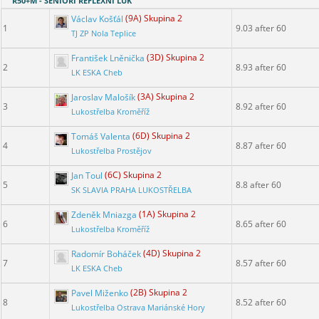
R50+M - SENIOŘI REFLEXNÍ LUK
Václav Košťál
(9A) Skupina 2
1
9.03 after 60
TJ ZP Nola Teplice
František Lněnička
(3D) Skupina 2
2
8.93 after 60
LK ESKA Cheb
Jaroslav Malošík
(3A) Skupina 2
3
8.92 after 60
Lukostřelba Kroměříž
Tomáš Valenta
(6D) Skupina 2
4
8.87 after 60
Lukostřelba Prostějov
Jan Toul
(6C) Skupina 2
5
8.8 after 60
SK SLAVIA PRAHA LUKOSTŘELBA
Zdeněk Mniazga
(1A) Skupina 2
6
8.65 after 60
Lukostřelba Kroměříž
Radomír Boháček
(4D) Skupina 2
7
8.57 after 60
LK ESKA Cheb
Pavel Miženko
(2B) Skupina 2
8
8.52 after 60
Lukostřelba Ostrava Mariánské Hory