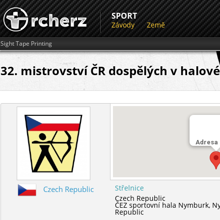
SPORT
Závody
Země
Sight Tape Printing
32. mistrovství ČR dospělých v halové
Adresa
Střelnice
Czech Republic
Czech Republic
ČEZ sportovní hala Nymburk,
N
Republic