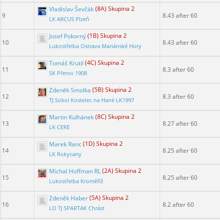
Vladislav Ševčák
(8A) Skupina 2
9
8.43 after 60
LK ARCUS Plzeň
Josef Pokorný
(1B) Skupina 2
10
8.43 after 60
Lukostřelba Ostrava Mariánské Hory
Tomáš Krutil
(4C) Skupina 2
11
8.3 after 60
SK Přerov 1908
Zdeněk Smolka
(5B) Skupina 2
12
8.3 after 60
TJ Sokol Kostelec na Hané LK1997
Martin Kulhánek
(8C) Skupina 2
13
8.27 after 60
LK CERE
Marek Ranc
(1D) Skupina 2
14
8.25 after 60
LK Rokycany
Michal Hoffman RL
(2A) Skupina 2
15
8.25 after 60
Lukostřelba Kroměříž
Zdeněk Haber
(5A) Skupina 2
16
8.2 after 60
LO TJ SPARTAK Chrást