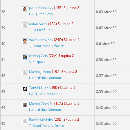
Josef Podnecký
(13B) Skupina 2
38
8.63 after 60
LO TJ Start Brno
Milan Šustr
(12A) Skupina 2
39
8.62 after 60
1. LK Plzeň 1935
Václav Krajíček
(24D) Skupina 2
40
8.6 after 60
TJ Sokol Praha Vršovice
Ondřej Zela
(22A) Skupina 2
41
8.58 after 60
SLK Opava
Michal Juřena
(19A) Skupina 2
42
8.57 after 60
Lukostřelba Olomouc
Tomáš Hladík
(9D) Skupina 2
43
8.55 after 60
LO TJ Jiskra Humpolec
Michal Čech RL
(16A) Skupina 2
44
8.48 after 60
Lukostřelba Olomouc
Pavel Habásko
(23D) Skupina 2
45
8.43 after 60
TJ Sokol Praha Vršovice