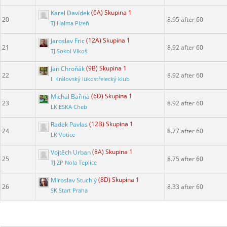
Karel Davídek
(6A) Skupina 1
20
8.95 after 60
TJ Halma Plzeň
Jaroslav Fric
(12A) Skupina 1
21
8.92 after 60
TJ Sokol Vlkoš
Jan Chroňák
(9B) Skupina 1
22
8.92 after 60
I. Královský lukostřelecký klub
Michal Bařina
(6D) Skupina 1
23
8.92 after 60
LK ESKA Cheb
Radek Pavlas
(12B) Skupina 1
24
8.77 after 60
LK Votice
Vojtěch Urban
(8A) Skupina 1
25
8.75 after 60
TJ ZP Nola Teplice
Miroslav Stuchlý
(8D) Skupina 1
26
8.33 after 60
SK Start Praha