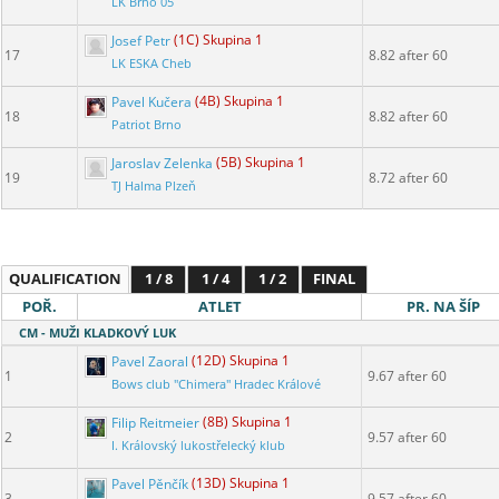
LK Brno 05
Josef Petr
(1C) Skupina 1
17
8.82 after 60
LK ESKA Cheb
Pavel Kučera
(4B) Skupina 1
18
8.82 after 60
Patriot Brno
Jaroslav Zelenka
(5B) Skupina 1
19
8.72 after 60
TJ Halma Plzeň
QUALIFICATION
1 / 8
1 / 4
1 / 2
FINAL
POŘ.
ATLET
PR. NA ŠÍP
CM - MUŽI KLADKOVÝ LUK
Pavel Zaoral
(12D) Skupina 1
1
9.67 after 60
Bows club "Chimera" Hradec Králové
Filip Reitmeier
(8B) Skupina 1
2
9.57 after 60
I. Královský lukostřelecký klub
Pavel Pěnčík
(13D) Skupina 1
3
9.57 after 60