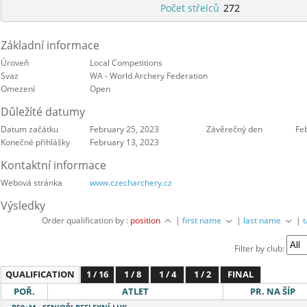
Počet střelců
272
Základní informace
Úroveň
Local Competitions
Svaz
WA - World Archery Federation
Omezení
Open
Důležíté datumy
Datum začátku
February 25, 2023
Závěrečný den
Fe
Konečné přihlášky
February 13, 2023
Kontaktní informace
Webová stránka
www.czecharchery.cz
Výsledky
Order qualification by :
position
|
first name
|
last name
|
Filter by club:
QUALIFICATION
1 / 16
1 / 8
1 / 4
1 / 2
FINAL
POŘ.
ATLET
PR. NA ŠÍP