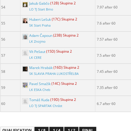
Jakub Gabčo
(12B) Skupina 2
54
7.97 after 60
LO TJ Start Brno
Hubert Lešuk
(17C) Skupina 2
55
7.6 after 60
SK Start Praha
Adam Čapoun
(23B) Skupina 2
56
7.57 after 60
LK Znojmo
Vít Pešaut
(15D) Skupina 2
57
7.5 after 60
LK CERE
Marek Hrabák
(16D) Skupina 2
58
7.45 after 60
SK SLAVIA PRAHA LUKOSTŘELBA
Pavel Smažík
(14C) Skupina 2
59
7.35 after 60
LK ESKA Cheb
Tomáš Kuda
(19D) Skupina 2
60
6.7 after 60
LO TJ SPARTAK Chrást
QUALIFICATION
1 / 8
1 / 4
1 / 2
FINAL