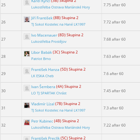
Karel Kynčl
(3B) Skupina 2
25
7.75 after 60
Lukostřelba Ostrava Mariánské Hory
Jiří František
(8B) Skupina 2
26
7.72 after 60
TJ Sokol Kostelec na Hané LK1997
Ivo Macenauer
(8D) Skupina 2
27
7.68 after 60
Lukostřelba Prostějov
Libor Babák
(3C) Skupina 2
28
7.63 after 60
Patriot Brno
František Hanza
(5D) Skupina 2
29
7.6 after 60
LK ESKA Cheb
Ivan Šembera
(4A) Skupina 2
30
7.45 after 60
LO TJ SPARTAK Chrást
Vladimír Lízal
(7B) Skupina 2
31
7.3 after 60
TJ Sokol Kostelec na Hané LK1997
Petr Kubinec
(4B) Skupina 2
32
7.22 after 60
Lukostřelba Ostrava Mariánské Hory
František Preclík
(5C) Skupina 2