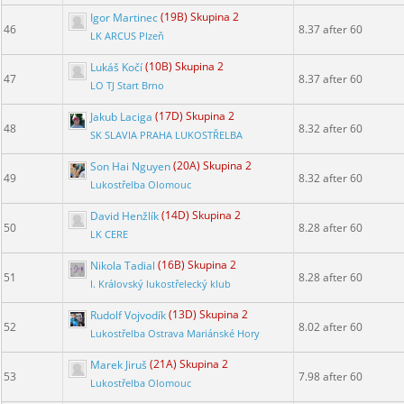
Igor Martinec
(19B) Skupina 2
46
8.37 after 60
LK ARCUS Plzeň
Lukáš Kočí
(10B) Skupina 2
47
8.37 after 60
LO TJ Start Brno
Jakub Laciga
(17D) Skupina 2
48
8.32 after 60
SK SLAVIA PRAHA LUKOSTŘELBA
Son Hai Nguyen
(20A) Skupina 2
49
8.32 after 60
Lukostřelba Olomouc
David Henžlík
(14D) Skupina 2
50
8.28 after 60
LK CERE
Nikola Tadial
(16B) Skupina 2
51
8.28 after 60
I. Královský lukostřelecký klub
Rudolf Vojvodík
(13D) Skupina 2
52
8.02 after 60
Lukostřelba Ostrava Mariánské Hory
Marek Jiruš
(21A) Skupina 2
53
7.98 after 60
Lukostřelba Olomouc