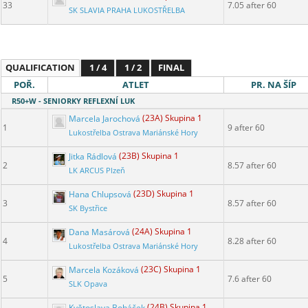
33
7.05 after 60
SK SLAVIA PRAHA LUKOSTŘELBA
QUALIFICATION
1 / 4
1 / 2
FINAL
POŘ.
ATLET
PR. NA ŠÍP
R50+W - SENIORKY REFLEXNÍ LUK
Marcela Jarochová
(23A) Skupina 1
1
9 after 60
Lukostřelba Ostrava Mariánské Hory
Jitka Rádlová
(23B) Skupina 1
2
8.57 after 60
LK ARCUS Plzeň
Hana Chlupsová
(23D) Skupina 1
3
8.57 after 60
SK Bystřice
Dana Masárová
(24A) Skupina 1
4
8.28 after 60
Lukostřelba Ostrava Mariánské Hory
Marcela Kozáková
(23C) Skupina 1
5
7.6 after 60
SLK Opava
Květoslava Boháček
(24B) Skupina 1