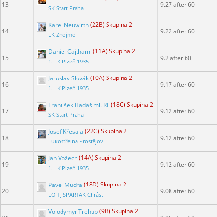
13
9.27 after 60
SK Start Praha
Karel Neuwirth
(22B) Skupina 2
14
9.22 after 60
LK Znojmo
Daniel Cajthaml
(11A) Skupina 2
15
9.2 after 60
1. LK Plzeň 1935
Jaroslav Slovák
(10A) Skupina 2
16
9.17 after 60
1. LK Plzeň 1935
František Hadaš ml. RL
(18C) Skupina 2
17
9.12 after 60
SK Start Praha
Josef Křesala
(22C) Skupina 2
18
9.12 after 60
Lukostřelba Prostějov
Jan Vožech
(14A) Skupina 2
19
9.12 after 60
1. LK Plzeň 1935
Pavel Mudra
(18D) Skupina 2
20
9.08 after 60
LO TJ SPARTAK Chrást
Volodymyr Trehub
(9B) Skupina 2