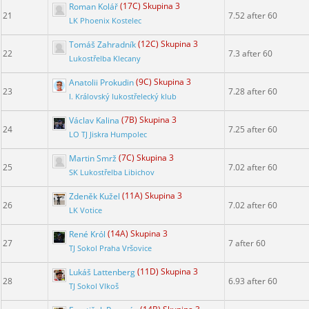
Roman Kolář
(17C) Skupina 3
21
7.52 after 60
LK Phoenix Kostelec
Tomáš Zahradník
(12C) Skupina 3
22
7.3 after 60
Lukostřelba Klecany
Anatolii Prokudin
(9C) Skupina 3
23
7.28 after 60
I. Královský lukostřelecký klub
Václav Kalina
(7B) Skupina 3
24
7.25 after 60
LO TJ Jiskra Humpolec
Martin Smrž
(7C) Skupina 3
25
7.02 after 60
SK Lukostřelba Libichov
Zdeněk Kužel
(11A) Skupina 3
26
7.02 after 60
LK Votice
René Król
(14A) Skupina 3
27
7 after 60
TJ Sokol Praha Vršovice
Lukáš Lattenberg
(11D) Skupina 3
28
6.93 after 60
TJ Sokol Vlkoš