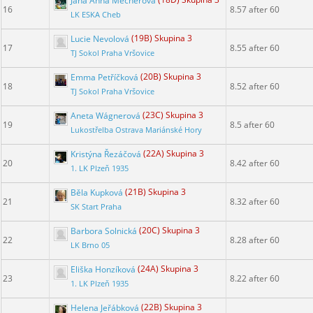
Jana Anna Mecnerová
(18D) Skupina 3
16
8.57 after 60
LK ESKA Cheb
Lucie Nevolová
(19B) Skupina 3
17
8.55 after 60
TJ Sokol Praha Vršovice
Emma Petříčková
(20B) Skupina 3
18
8.52 after 60
TJ Sokol Praha Vršovice
Aneta Wágnerová
(23C) Skupina 3
19
8.5 after 60
Lukostřelba Ostrava Mariánské Hory
Kristýna Řezáčová
(22A) Skupina 3
20
8.42 after 60
1. LK Plzeň 1935
Běla Kupková
(21B) Skupina 3
21
8.32 after 60
SK Start Praha
Barbora Solnická
(20C) Skupina 3
22
8.28 after 60
LK Brno 05
Eliška Honzíková
(24A) Skupina 3
23
8.22 after 60
1. LK Plzeň 1935
Helena Jeřábková
(22B) Skupina 3