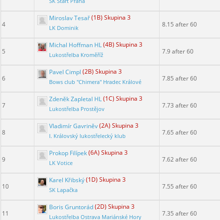
SK Start Praha
Miroslav Tesař
(1B) Skupina 3
4
8.15 after 60
LK Dominik
Michal Hoffman HL
(4B) Skupina 3
5
7.9 after 60
Lukostřelba Kroměříž
Pavel Cimpl
(2B) Skupina 3
6
7.85 after 60
Bows club "Chimera" Hradec Králové
Zdeněk Zapletal HL
(1C) Skupina 3
7
7.73 after 60
Lukostřelba Prostějov
Vladimír Gavriněv
(2A) Skupina 3
8
7.65 after 60
I. Královský lukostřelecký klub
Prokop Filípek
(6A) Skupina 3
9
7.62 after 60
LK Votice
Karel Křibský
(1D) Skupina 3
10
7.55 after 60
SK Lapačka
Boris Gruntorád
(2D) Skupina 3
11
7.35 after 60
Lukostřelba Ostrava Mariánské Hory