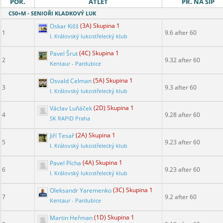
POŘ.
ATLET
PR. NA ŠÍP
C50+M - SENIOŘI KLADKOVÝ LUK
Oskar Kišš
(3A) Skupina 1
1
9.6 after 60
I. Královský lukostřelecký klub
Pavel Šrut
(4C) Skupina 1
2
9.32 after 60
Kentaur - Pardubice
Osvald Celman
(5A) Skupina 1
3
9.3 after 60
I. Královský lukostřelecký klub
Václav Luňáček
(2D) Skupina 1
4
9.28 after 60
SK RAPID Praha
Jiří Tesař
(2A) Skupina 1
5
9.23 after 60
I. Královský lukostřelecký klub
Pavel Pícha
(4A) Skupina 1
6
9.23 after 60
I. Královský lukostřelecký klub
Oleksandr Yaremenko
(3C) Skupina 1
7
9.2 after 60
Kentaur - Pardubice
Martin Heřman
(1D) Skupina 1