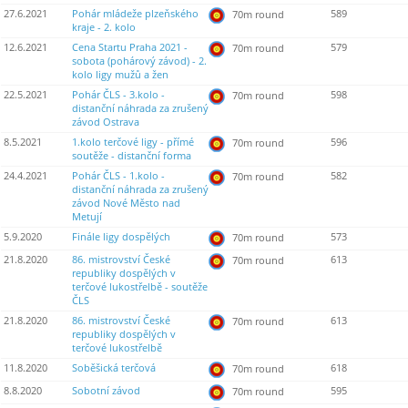
27.6.2021
Pohár mládeže plzeňského
589
70m round
kraje - 2. kolo
12.6.2021
Cena Startu Praha 2021 -
579
70m round
sobota (pohárový závod) - 2.
kolo ligy mužů a žen
22.5.2021
Pohár ČLS - 3.kolo -
598
70m round
distanční náhrada za zrušený
závod Ostrava
8.5.2021
1.kolo terčové ligy - přímé
596
70m round
soutěže - distanční forma
24.4.2021
Pohár ČLS - 1.kolo -
582
70m round
distanční náhrada za zrušený
závod Nové Město nad
Metují
5.9.2020
Finále ligy dospělých
573
70m round
21.8.2020
86. mistrovství České
613
70m round
republiky dospělých v
terčové lukostřelbě - soutěže
ČLS
21.8.2020
86. mistrovství České
613
70m round
republiky dospělých v
terčové lukostřelbě
11.8.2020
Soběšická terčová
618
70m round
8.8.2020
Sobotní závod
595
70m round