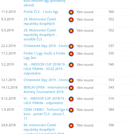
kolo terčové ligy (pohárový
závod)
11.5.2019
Pohár ČLS - 1.kolo ligy
560
70m round
9.3.2019
29. Mistrovství České
552
18m round
republiky dospělých
9.3.2019
29. Mistrovství České
552
18m round
republiky dospělých -
soutěže ČLS
22.2.2019
Chrástecké šípy 2019 - 5.kolo
537
18m round
17.2.2019
Finále 1.Ligy mužů a Finále
535
18m round
Ligy žen
3.2.2019
XII. - INDOOR CUP 2018/19 -
540
18m round
I.KLK PRAHA - 03.02.2019 -
odpoledne
12.1.2019
Chrástecké šípy 2019 - 3.kolo
553
18m round
14.12.2018
BERLIN OPEN - International
543
18m round
Archery Tournament 2018
9.12.2018
VI. - INDOOR CUP 2018/19 -
516
18m round
I.KLK PRAHA - odpoledne
1.9.2018
CENA CHEBU - Terčová liga 4.
584
70m round
kolo - pohár ČLS - závod č.
11
24.8.2018
84. mistrovství České
596
70m round
republiky dospělých