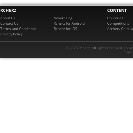
RCHERZ
CONTENT
About Us
Advertising
Countries
Contact Us
Rcherz for Android
Competitions
Terms and Conditions
Rcherz for iOS
Archery Calcula
Privacy Policy
© 2026 Rcherz. All rights reserved. For 
Power