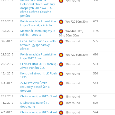
29.7.2017
Memoriál Antonína
586
70m round
Holubovského 3. kolo ligy
dospělých 2017 WA STAR
závod a závod Českého
poháru
25.6.2017
Pohár mládeže Plzeňského
633
WA 720 50m 30m
kraje (3. ročník) - 4. kolo
10.6.2017
Memoriál Josefa Brejchy (31.
1175
WA1440 90m,
ročník) - sobota
70m, 50m, 30m
3.6.2017
Cena Startu Praha - 2. kolo
555
70m round
terčové ligy (pohárový
závod)
21.5.2017
Pohár mládeže Plzeňského
616
WA 720 50m 30m
kraje 2017 2. kolo
20.5.2017
CENA PETROLU (13. ročník) -
563
70m round
Závod Poháru ČLS
15.4.2017
Kontrolní závod 1. LK Plzeň
536
70m round
1935
4.3.2017
27.Mistrovství České
543
18m round
republiky dospělých a
dorostu
25.2.2017
Chrástecké šípy 2017 - 5.kolo
541
18m round
11.2.2017
Litvínovská halová III. -
529
18m round
dopoledne
4.2.2017
Chrástecké šípy 2017 - 4.kolo
524
18m round