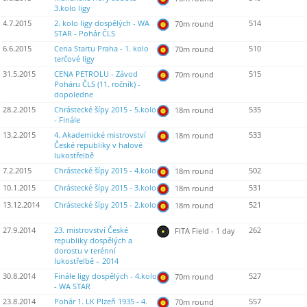
3.kolo ligy
4.7.2015
2. kolo ligy dospělých - WA
514
70m round
STAR - Pohár ČLS
6.6.2015
Cena Startu Praha - 1. kolo
510
70m round
terčové ligy
31.5.2015
CENA PETROLU - Závod
515
70m round
Poháru ČLS (11. ročník) -
dopoledne
28.2.2015
Chrástecké šípy 2015 - 5.kolo
535
18m round
- Finále
13.2.2015
4. Akademické mistrovství
533
18m round
České republiky v halové
lukostřelbě
7.2.2015
Chrástecké šípy 2015 - 4.kolo
502
18m round
10.1.2015
Chrástecké šípy 2015 - 3.kolo
531
18m round
13.12.2014
Chrástecké šípy 2015 - 2.kolo
521
18m round
27.9.2014
23. mistrovství České
262
FITA Field - 1 day
republiky dospělých a
dorostu v terénní
lukostřelbě – 2014
30.8.2014
Finále ligy dospělých - 4.kolo
527
70m round
- WA STAR
23.8.2014
Pohár 1. LK Plzeň 1935 - 4.
557
70m round