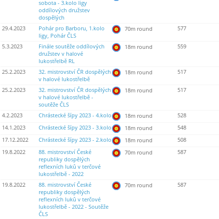
sobota - 3.kolo ligy
oddílových družstev
dospělých
29.4.2023
Pohár pro Barboru, 1.kolo
577
70m round
ligy, Pohár ČLS
5.3.2023
Finále soutěže oddílových
559
18m round
družstev v halové
lukostřelbě RL
25.2.2023
32. mistrovství ČR dospělých
517
18m round
v halové lukostřelbě
25.2.2023
32. mistrovství ČR dospělých
517
18m round
v halové lukostřelbě -
soutěže ČLS
4.2.2023
Chrástecké šípy 2023 - 4.kolo
528
18m round
14.1.2023
Chrástecké šípy 2023 - 3.kolo
548
18m round
17.12.2022
Chrástecké šípy 2023 - 2.kolo
508
18m round
19.8.2022
88. mistrovství České
587
70m round
republiky dospělých
reflexních luků v terčové
lukostřelbě - 2022
19.8.2022
88. mistrovství České
587
70m round
republiky dospělých
reflexních luků v terčové
lukostřelbě - 2022 - Soutěže
ČLS