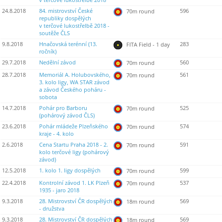
v terčové lukostřelbě 2018
24.8.2018
84. mistrovství České
596
70m round
republiky dospělých
v terčové lukostřelbě 2018 -
soutěže ČLS
9.8.2018
Hnačovská terénní (13.
283
FITA Field - 1 day
ročník)
29.7.2018
Nedělní závod
560
70m round
28.7.2018
Memoriál A. Holubovského,
561
70m round
3. kolo ligy, WA STAR závod
a závod Českého poháru -
sobota
14.7.2018
Pohár pro Barboru
525
70m round
(pohárový závod ČLS)
23.6.2018
Pohár mládeže Plzeňského
574
70m round
kraje - 4. kolo
2.6.2018
Cena Startu Praha 2018 - 2.
591
70m round
kolo terčové ligy (pohárový
závod)
12.5.2018
1. kolo 1. ligy dospělých
599
70m round
22.4.2018
Kontrolní závod 1. LK Plzeň
537
70m round
1935 - jaro 2018
9.3.2018
28. Mistrovství ČR dospělých
569
18m round
- družstva
9.3.2018
28. Mistrovství ČR dospělých
569
18m round