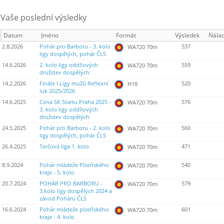
Vaše poslední výsledky
Datum
Jméno
Formát
Výsledek
Nála
2.8.2026
Pohár pro Barboru - 3. kolo
537
WA720 70m
ligy dospělých, pohár ČLS
14.6.2026
2. kolo ligy oddílových
559
WA720 70m
družstev dospělých
14.2.2026
Finále I.Ligy mužů Reflexní
520
H18
luk 2025/2026
14.6.2025
Cena SK Startu Praha 2025 -
576
WA720 70m
3. kolo ligy oddílových
družstev dospělých
24.5.2025
Pohár pro Barboru - 2. kolo
560
WA720 70m
ligy dospělých, pohár ČLS
26.4.2025
Terčová liga 1. kolo
471
WA720 70m
8.9.2024
Pohár mládeže Plzeňského
540
WA720 70m
kraje - 5. kolo
20.7.2024
POHÁR PRO BARBORU -
579
WA720 70m
3.kolo ligy dospělých 2024 a
závod Poháru ČLS
16.6.2024
Pohár mládeže plzeňského
601
WA720 70m
kraje - 4. kolo