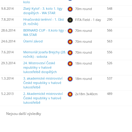
kolo
9.8.2014
Zlatý Kylof - 3. kolo 1. ligy
548
70m round
dospělých - WA STAR
7.8.2014
Hnačovská terénní - 1. část
290
FITA Field - 1 day
(9. ročník)
28.6.2014
BERNARD CUP - II.kolo ligy -
566
70m round
WA STAR
24.6.2014
Úterní závod
563
70m round
7.6.2014
Memoriál Josefa Brejchy (28.
556
70m round
ročník) - sobota
29.3.2014
24. Mistrovství České
526
18m round
republiky v halové
lukostřelbě dospělých
1.3.2014
3. akademické mistrovství
537
18m round
České republiky v halové
lukostřelbě
5.2.2013
2. Akademické mistrovství
489
2x18m 3x40cm
České republiky v halové
lukostřelbě
Nejsou další výsledky