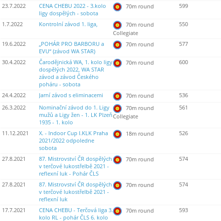
23.7.2022
CENA CHEBU 2022 - 3.kolo
599
70m round
ligy dospělých - sobota
1.7.2022
Kontrolní závod 1. liga,
550
70m round
Collegiate
19.6.2022
„POHÁR PRO BARBORU a
577
70m round
EVU“ (závod WA STAR)
30.4.2022
Čarodějnická WA, 1. kolo ligy
600
70m round
dospělých 2022, WA STAR
závod a závod Českého
poháru - sobota
24.4.2022
Jarní závod s eliminacemi
536
70m round
26.3.2022
Nominační závod do 1. Ligy
561
70m round
mužů a Ligy žen - 1. LK Plzeň
Collegiate
1935 - 1. kolo
11.12.2021
X. - Indoor Cup I.KLK Praha
526
18m round
2021/2022 odpoledne
sobota
27.8.2021
87. Mistrovství ČR dospělých
574
70m round
v terčové lukostřelbě 2021 -
reflexní luk - Pohár ČLS
27.8.2021
87. Mistrovství ČR dospělých
574
70m round
v terčové lukostřelbě 2021 -
reflexní luk
17.7.2021
CENA CHEBU - Terčová liga 3.
593
70m round
kolo RL - pohár ČLS 6. kolo