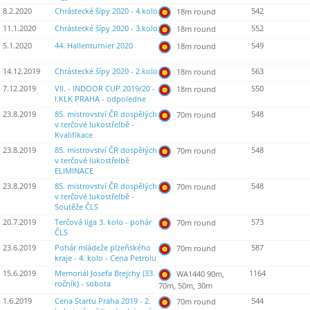
8.2.2020
Chrástecké šípy 2020 - 4.kolo
542
18m round
11.1.2020
Chrástecké šípy 2020 - 3.kolo
552
18m round
5.1.2020
44. Hallenturnier 2020
549
18m round
14.12.2019
Chrástecké šípy 2020 - 2.kolo
563
18m round
7.12.2019
VII. - INDOOR CUP 2019/20 -
550
18m round
I.KLK PRAHA - odpoledne
23.8.2019
85. mistrovství ČR dospělých
548
70m round
v terčové lukostřelbě -
Kvalifikace
23.8.2019
85. mistrovství ČR dospělých
548
70m round
v terčové lukostřelbě
ELIMINACE
23.8.2019
85. mistrovství ČR dospělých
548
70m round
v terčové lukostřelbě -
Soutěže ČLS
20.7.2019
Terčová liga 3. kolo - pohár
573
70m round
ČLS
23.6.2019
Pohár mládeže plzeňského
587
70m round
kraje - 4. kolo - Cena Petrolu
15.6.2019
Memoriál Josefa Brejchy (33.
1164
WA1440 90m,
ročník) - sobota
70m, 50m, 30m
1.6.2019
Cena Startu Praha 2019 - 2.
544
70m round