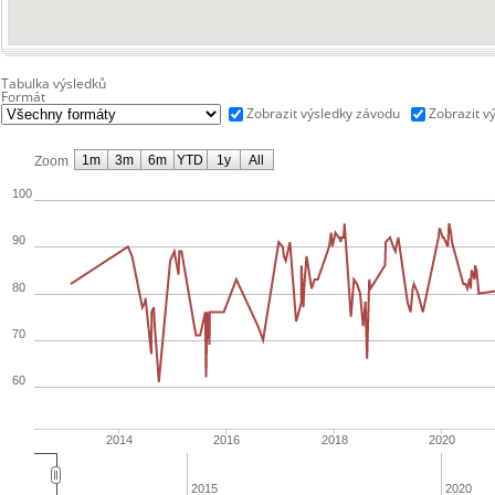
Tabulka výsledků
Formát
Zobrazit výsledky závodu
Zobrazit v
1m
3m
6m
YTD
1y
All
Zoom
100
90
80
70
60
2014
2016
2018
2020
2015
2020