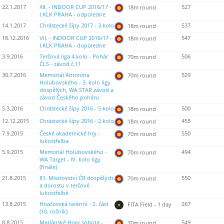
22.1.2017
XII. - INDOOR CUP 2016/17 -
527
18m round
I.KLK PRAHA - odpoledne
14.1.2017
Chrástecké šípy 2017 - 3.kolo
537
18m round
18.12.2016
VII. - INDOOR CUP 2016/17 -
547
18m round
I.KLK PRAHA - dopoledne
3.9.2016
Terčová liga 4.kolo - Pohár
506
70m round
ČLS - závod č.11
30.7.2016
Memoriál Antonína
529
70m round
Holubovského - 3. kolo ligy
dospělých, WA STAR závod a
závod Českého poháru
5.3.2016
Chrástecké šípy 2016 - 5.kolo
500
18m round
12.12.2015
Chrástecké šípy 2016 - 2.kolo
455
18m round
7.9.2015
České akademické hry -
550
70m round
lukostřelba
5.9.2015
Memoriál Holubovského -
494
70m round
WA Target - IV. kolo ligy
(finále)
21.8.2015
81. Mistrovství ČR dospělých
550
70m round
a dorostu v terčové
lukostřelbě
13.8.2015
Hnačovská terénní - 2. část
267
FITA Field - 1 day
(10. ročník)
8.8.2015
Mariánské Hory sobota -
549
70m round