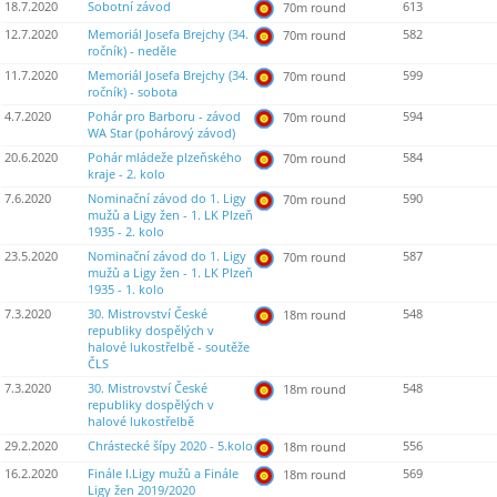
18.7.2020
Sobotní závod
613
70m round
12.7.2020
Memoriál Josefa Brejchy (34.
582
70m round
ročník) - neděle
11.7.2020
Memoriál Josefa Brejchy (34.
599
70m round
ročník) - sobota
4.7.2020
Pohár pro Barboru - závod
594
70m round
WA Star (pohárový závod)
20.6.2020
Pohár mládeže plzeňského
584
70m round
kraje - 2. kolo
7.6.2020
Nominační závod do 1. Ligy
590
70m round
mužů a Ligy žen - 1. LK Plzeň
1935 - 2. kolo
23.5.2020
Nominační závod do 1. Ligy
587
70m round
mužů a Ligy žen - 1. LK Plzeň
1935 - 1. kolo
7.3.2020
30. Mistrovství České
548
18m round
republiky dospělých v
halové lukostřelbě - soutěže
ČLS
7.3.2020
30. Mistrovství České
548
18m round
republiky dospělých v
halové lukostřelbě
29.2.2020
Chrástecké šípy 2020 - 5.kolo
556
18m round
16.2.2020
Finále I.Ligy mužů a Finále
569
18m round
Ligy žen 2019/2020