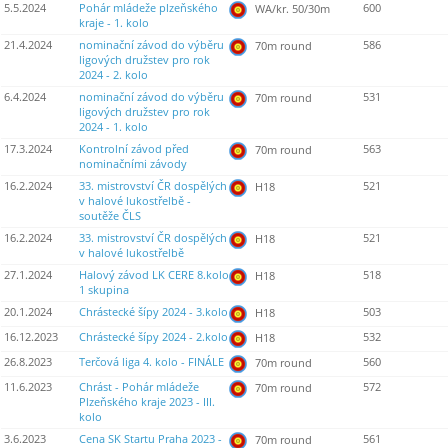
5.5.2024
Pohár mládeže plzeňského
600
WA/kr. 50/30m
kraje - 1. kolo
21.4.2024
nominační závod do výběru
586
70m round
ligových družstev pro rok
2024 - 2. kolo
6.4.2024
nominační závod do výběru
531
70m round
ligových družstev pro rok
2024 - 1. kolo
17.3.2024
Kontrolní závod před
563
70m round
nominačními závody
16.2.2024
33. mistrovství ČR dospělých
521
H18
v halové lukostřelbě -
soutěže ČLS
16.2.2024
33. mistrovství ČR dospělých
521
H18
v halové lukostřelbě
27.1.2024
Halový závod LK CERE 8.kolo
518
H18
1 skupina
20.1.2024
Chrástecké šípy 2024 - 3.kolo
503
H18
16.12.2023
Chrástecké šípy 2024 - 2.kolo
532
H18
26.8.2023
Terčová liga 4. kolo - FINÁLE
560
70m round
11.6.2023
Chrást - Pohár mládeže
572
70m round
Plzeňského kraje 2023 - III.
kolo
3.6.2023
Cena SK Startu Praha 2023 -
561
70m round