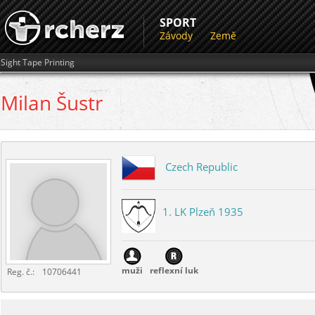
SPORT
Závody
Země
Sight Tape Printing
Milan
Šustr
Czech Republic
1. LK Plzeň 1935
muži
reflexní luk
Reg. č.:
10706441