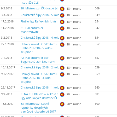
- soutěže ČLS
9.3.2018
28. Mistrovství ČR dospělých
569
18m round
3.3.2018
Chrástecké šípy 2018 - 5.kolo
549
18m round
17.2.2018
Finále ligy Reflexních luků
554
18m round
11.2.2018
31. Hallenturnier
547
18m round
Marktredwitz
3.2.2018
Chrástecké šípy 2018 - 4.kolo
554
18m round
27.1.2018
Halový závod LO SK Startu
552
18m round
Praha 2017/18 - 5.kolo -
skupina 1
7.1.2018
42. Hallenturnier der
557
18m round
Bogenschützen Neumarkt
16.12.2017
Chrástecké šípy 2018 - 2.kolo
539
18m round
9.12.2017
Halový závod LO SK Startu
559
18m round
Praha 2017/18 - 3.kolo -
skupina 1
25.11.2017
Chrástecké šípy 2018 - 1.kolo
540
18m round
9.9.2017
CENA CHEBU 2017- 4. kolo 1.
601
70m round
ligy oddílových družstev ČLS
18.8.2017
83. mistrovství České
600
70m round
republiky dospělých
v terčové lukostřelbě 2017