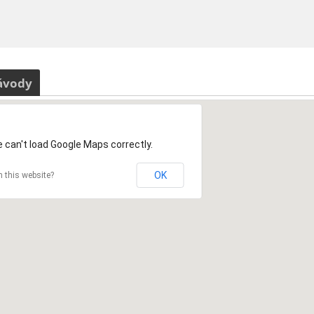
ávody
 can't load Google Maps correctly.
OK
 this website?