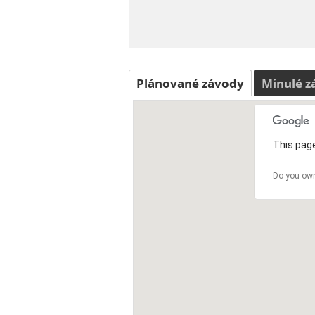
Plánované závody
Minulé z
This page
Do you own