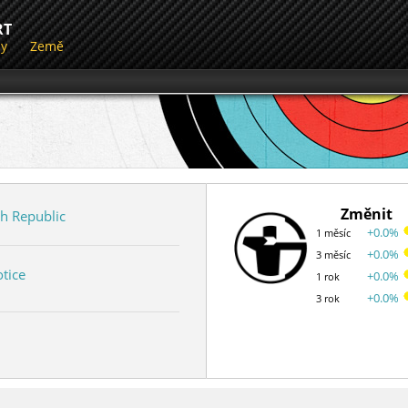
RT
dy
Země
Změnit
h Republic
+0.0%
1 měsíc
+0.0%
3 měsíc
tice
+0.0%
1 rok
+0.0%
3 rok