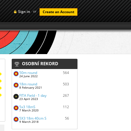
or
Sign in
Create an Account
OSOBNÍ REKORD
50m round
564
24 June 2022
18m round
503
8 February 2021
FITA Field - 1 day
267
23 April 2023
5x3 18mS
112
7 March 2020
5X3 18m 40cm S
56
9 March 2018