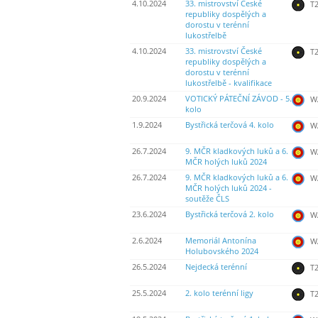
4.10.2024
33. mistrovství České
T2
republiky dospělých a
dorostu v terénní
lukostřelbě
4.10.2024
33. mistrovství České
T2
republiky dospělých a
dorostu v terénní
lukostřelbě - kvalifikace
20.9.2024
VOTICKÝ PÁTEČNÍ ZÁVOD - 5.
WA
kolo
1.9.2024
Bystřická terčová 4. kolo
WA
26.7.2024
9. MČR kladkových luků a 6.
WA
MČR holých luků 2024
26.7.2024
9. MČR kladkových luků a 6.
WA
MČR holých luků 2024 -
soutěže ČLS
23.6.2024
Bystřická terčová 2. kolo
WA
2.6.2024
Memoriál Antonína
WA
Holubovského 2024
26.5.2024
Nejdecká terénní
T2
25.5.2024
2. kolo terénní ligy
T2