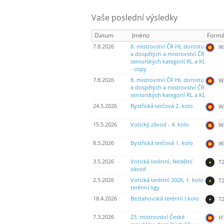
Vaše poslední výsledky
Datum
Jméno
Formá
7.8.2026
8. mistrovství ČR HL dorostu
WA
a dospělých a mistrovství ČR
seniorských kategorií RL a KL
- copy
7.8.2026
8. mistrovství ČR HL dorostu
WA
a dospělých a mistrovství ČR
seniorských kategorií RL a KL
24.5.2026
Bystřická terčová 2. kolo
WA
15.5.2026
Votický závod - 4. kolo
WA
8.5.2026
Bystřická terčová 1. kolo
WA
3.5.2026
Votická terénní, Nedělní
T2
závod
2.5.2026
Votická terénní 2026, 1. kolo
T2
terénní ligy
18.4.2026
Beztahovská terénní I.kolo
T2
7.3.2026
23. mistrovství České
H