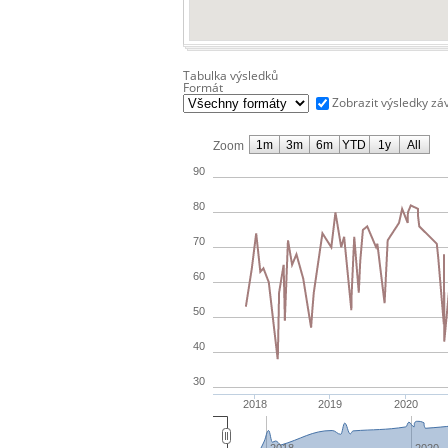
Tabulka výsledků
Formát
Zobrazit výsledky zá
1m
3m
6m
YTD
1y
All
Zoom
90
80
70
60
50
40
30
2018
2019
2020