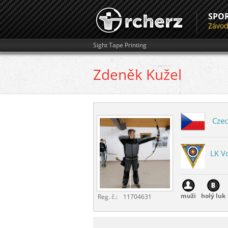
SPO
Závo
Sight Tape Printing
Zdeněk
Kužel
Czec
LK Vo
muži
holý luk
Reg. č.:
11704631