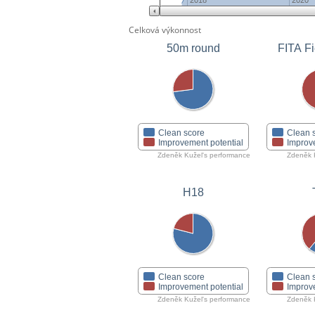
2018
2020
Celková výkonnost
50m round
FITA Fi
Clean score
Clean 
Improvement potential
Improv
Zdeněk Kužel's performance
Zdeněk 
H18
Clean score
Clean 
Improvement potential
Improv
Zdeněk Kužel's performance
Zdeněk 