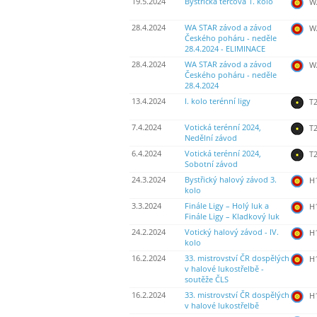
19.5.2024
Bystřická terčová 1. kolo
WA
28.4.2024
WA STAR závod a závod
WA
Českého poháru - neděle
28.4.2024 - ELIMINACE
28.4.2024
WA STAR závod a závod
WA
Českého poháru - neděle
28.4.2024
13.4.2024
I. kolo terénní ligy
T2
7.4.2024
Votická terénní 2024,
T2
Nedělní závod
6.4.2024
Votická terénní 2024,
T2
Sobotní závod
24.3.2024
Bystřický halový závod 3.
H
kolo
3.3.2024
Finále Ligy – Holý luk a
H
Finále Ligy – Kladkový luk
24.2.2024
Votický halový závod - IV.
H
kolo
16.2.2024
33. mistrovství ČR dospělých
H
v halové lukostřelbě -
soutěže ČLS
16.2.2024
33. mistrovství ČR dospělých
H
v halové lukostřelbě