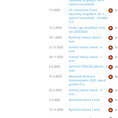
republiky dospělých 50+ v
halové lukostřelbě
7.3.2026
23. mistrovství České
H
republiky dospělých 50+ v
halové lukostřelbě - Soutěže
ČLS
15.2.2026
Finále Ligy dospělých Holý
H
luk 2025/2026
18.1.2026
Bystřický halový závod 1.
H
kolo
21.12.2025
Votický halový závod - II.
H
kolo
29.11.2025
Votický halový závod - I.
H
kolo
5.9.2025
VOTICKÝ PÁTEČNÍ ZÁVOD - 4.
WA
kolo
31.5.2025
Memoriál Antonína
WA
Holubovského 2025, závod
poháru ČLS
22.3.2025
Votický halový závod - V.
H
kolo
2.3.2025
Bystřická halová 3.kolo
H
15.12.2024
Bystřická halová 1.kolo
H