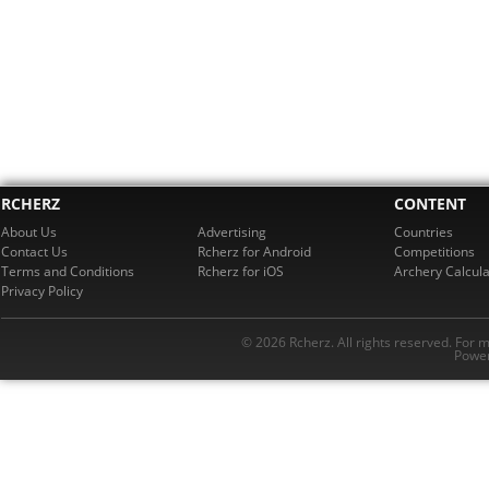
RCHERZ
CONTENT
About Us
Advertising
Countries
Contact Us
Rcherz for Android
Competitions
Terms and Conditions
Rcherz for iOS
Archery Calcula
Privacy Policy
© 2026 Rcherz. All rights reserved. For 
Power