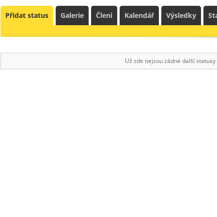
Přidat status
Galerie
Členi
Kalendář
Výsledky
St
Už zde nejsou zádné další statusy