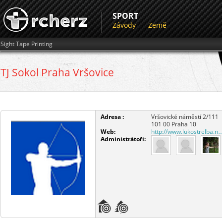
SPORT
Závody
Země
Sight Tape Printing
TJ Sokol Praha Vršovice
Adresa :
Vršovické náměstí 2/111
101 00
Praha 10
Web:
http://www.lukostrelba.n
Administrátoři: