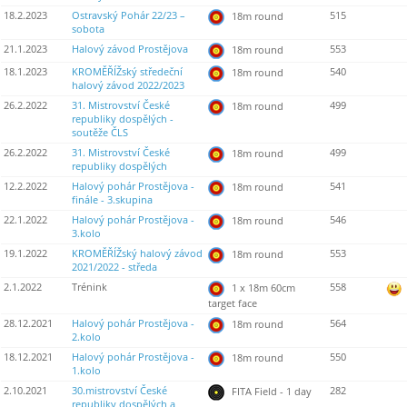
18.2.2023
Ostravský Pohár 22/23 –
515
18m round
sobota
21.1.2023
Halový závod Prostějova
553
18m round
18.1.2023
KROMĚŘÍŽský středeční
540
18m round
halový závod 2022/2023
26.2.2022
31. Mistrovství České
499
18m round
republiky dospělých -
soutěže ČLS
26.2.2022
31. Mistrovství České
499
18m round
republiky dospělých
12.2.2022
Halový pohár Prostějova -
541
18m round
finále - 3.skupina
22.1.2022
Halový pohár Prostějova -
546
18m round
3.kolo
19.1.2022
KROMĚŘÍŽský halový závod
553
18m round
2021/2022 - středa
2.1.2022
Trénink
558
1 x 18m 60cm
target face
28.12.2021
Halový pohár Prostějova -
564
18m round
2.kolo
18.12.2021
Halový pohár Prostějova -
550
18m round
1.kolo
2.10.2021
30.mistrovství České
282
FITA Field - 1 day
republiky dospělých a