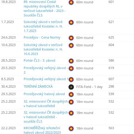
18.8.2023
89. mistrovství České
601
60m round
republiky dospělých RL v
terčové lukostřelbě - 2023 -
Soutěže ČLS
1.7.2023
Sokolský závod v terčové
621
60m round
lukostřelbě Kostelec n. H.
1.7.2023
24.6.2023
Prostějov - Cena Normy
625
60m round
10.6.2023
Sokolský závod v terčové
604
60m round
lukostřelbě Kostelec n. H.
10.6.2023
28.5.2023
Pohár ČLS - 3. závod
586
60m round
20.5.2023
Prostějovský veřejný závod -
619
60m round
2
8.5.2023
Prostějovský veřejný závod 1
607
60m round
30.4.2023
TERÉNNÍ ZÁMECKÁ
298
FITA Field - 1 day
29.3.2023
Prostějovský halový závod
539
18m round
25.2.2023
32. mistrovství ČR dospělých
532
18m round
v halové lukostřelbě
25.2.2023
32. mistrovství ČR dospělých
532
18m round
v halové lukostřelbě -
soutěže ČLS
22.2.2023
KROMĚŘÍŽský středeční
563
18m round
halový závod 2022/2023