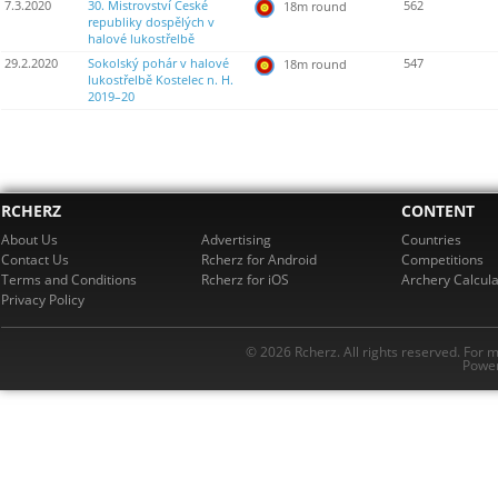
7.3.2020
30. Mistrovství České
562
18m round
republiky dospělých v
halové lukostřelbě
29.2.2020
Sokolský pohár v halové
547
18m round
lukostřelbě Kostelec n. H.
2019–20
RCHERZ
CONTENT
About Us
Advertising
Countries
Contact Us
Rcherz for Android
Competitions
Terms and Conditions
Rcherz for iOS
Archery Calcula
Privacy Policy
© 2026 Rcherz. All rights reserved. For 
Power