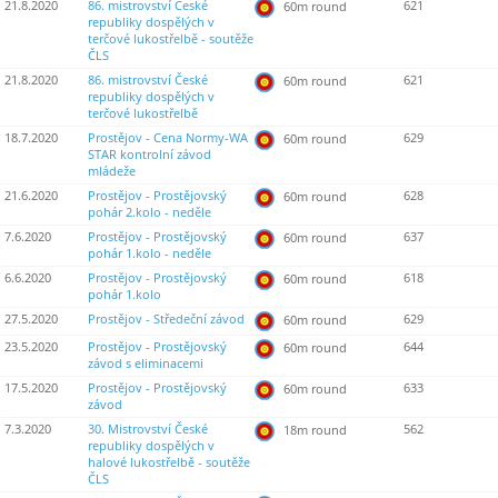
21.8.2020
86. mistrovství České
621
60m round
republiky dospělých v
terčové lukostřelbě - soutěže
ČLS
21.8.2020
86. mistrovství České
621
60m round
republiky dospělých v
terčové lukostřelbě
18.7.2020
Prostějov - Cena Normy-WA
629
60m round
STAR kontrolní závod
mládeže
21.6.2020
Prostějov - Prostějovský
628
60m round
pohár 2.kolo - neděle
7.6.2020
Prostějov - Prostějovský
637
60m round
pohár 1.kolo - neděle
6.6.2020
Prostějov - Prostějovský
618
60m round
pohár 1.kolo
27.5.2020
Prostějov - Středeční závod
629
60m round
23.5.2020
Prostějov - Prostějovský
644
60m round
závod s eliminacemi
17.5.2020
Prostějov - Prostějovský
633
60m round
závod
7.3.2020
30. Mistrovství České
562
18m round
republiky dospělých v
halové lukostřelbě - soutěže
ČLS