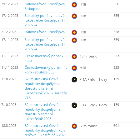
29.12.2023
Halový závod Prostějova
556
H18
3.skupina
17.12.2023
Sokolský pohár v halové
535
H18
lukostřelbě Kostelec n. H.
2023-24
2.12.2023
Halový závod Prostějova
558
H18
17.11.2023
Sokolský pohár v halové
539
H18
lukostřelbě Kostelec n. H.
2023-24
11.11.2023
Československý pohár - 1.
523
18m round
kolo
11.11.2023
Československý pohár - 1.
523
H18
kolo - soutěže ČLS
7.10.2023
32. mistrovství České
139
FITA Field - 1 day
republiky dospělých a
dorostu v terénní
lukostřelbě 2023 - soutěže
ČLS
7.10.2023
32. mistrovství České
139
FITA Field - 1 day
republiky dospělých a
dorostu v terénní
lukostřelbě 2023
18.8.2023
89. mistrovství České
601
60m round
republiky dospělých RL v
terčové lukostřelbě - 2023