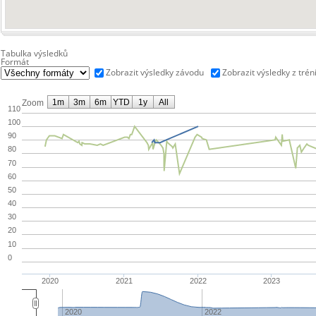
Tabulka výsledků
Formát
Zobrazit výsledky závodu
Zobrazit výsledky z trén
1m
3m
6m
YTD
1y
All
Zoom
110
100
90
80
70
60
50
40
30
20
10
0
2020
2021
2022
2023
2020
2022