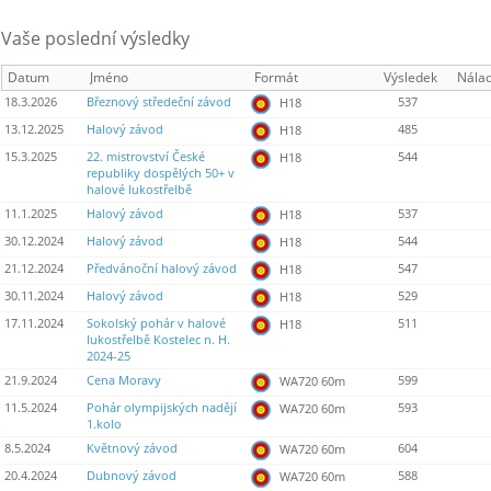
Vaše poslední výsledky
Datum
Jméno
Formát
Výsledek
Nála
18.3.2026
Březnový středeční závod
537
H18
13.12.2025
Halový závod
485
H18
15.3.2025
22. mistrovství České
544
H18
republiky dospělých 50+ v
halové lukostřelbě
11.1.2025
Halový závod
537
H18
30.12.2024
Halový závod
544
H18
21.12.2024
Předvánoční halový závod
547
H18
30.11.2024
Halový závod
529
H18
17.11.2024
Sokolský pohár v halové
511
H18
lukostřelbě Kostelec n. H.
2024-25
21.9.2024
Cena Moravy
599
WA720 60m
11.5.2024
Pohár olympijských nadějí
593
WA720 60m
1.kolo
8.5.2024
Květnový závod
604
WA720 60m
20.4.2024
Dubnový závod
588
WA720 60m