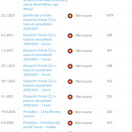
distanční náhrada za zrušený
závod Nové Město nad
Metují
22.2.2021
Semifinále a finále -
1679
18m round
Distanční Pohár ČLS v
halové lukostřelbě
2020/2021
8.2.2021
Distanční Pohár ČLS v
566
18m round
halové lukostřelbě
2020/2021 - 6.kolo
1.2.2021
Distanční Pohár ČLS v
561
18m round
halové lukostřelbě
2020/2021 - 5.kolo
25.1.2021
Distanční Pohár ČLS v
548
18m round
halové lukostřelbě
2020/2021 - 4.kolo
18.1.2021
Distanční Pohár ČLS v
552
18m round
halové lukostřelbě
2020/2021 - 3.kolo
4.1.2021
Distanční Pohár ČLS v
552
18m round
halové lukostřelbě
2020/2021 - 1.kolo
19.9.2020
Prostějov - Cena Moravy
620
60m round
sobota
6.9.2020
Prostějov - Prostějovský
623
60m round
pohár 5.kolo - neděle