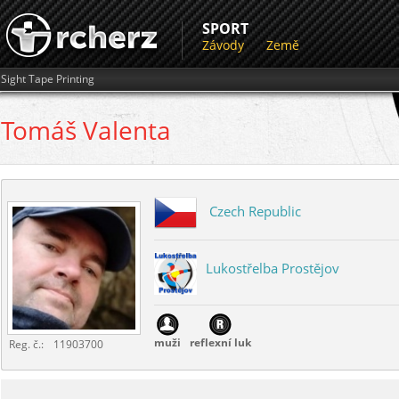
SPORT
Závody
Země
Sight Tape Printing
Tomáš
Valenta
Czech Republic
Lukostřelba Prostějov
muži
reflexní luk
Reg. č.:
11903700