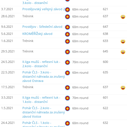
3.kolo - distanční
3.7.2021
Prostějovský veřejný závod 2
621
60m round
28.6.2021
Trénink
637
60m round
9.6.2021
Prostějov - Středeční závod
647
60m round
5.6.2021
KROMĚŘÍŽský závod
638
60m round
1.6.2021
Trénink
633
60m round
29.5.2021
Trénink
645
60m round
24.5.2021
II.liga mužů - reflexní luk -
600
70m round
2.kolo - distanční
22.5.2021
Pohár ČLS - 3.kolo -
635
60m round
distanční náhrada za zrušený
závod Ostrava
17.5.2021
Trénink
637
60m round
3.5.2021
II.liga mužů - reflexní luk -
601
70m round
1.kolo - distanční
1.5.2021
Pohár ČLS - 2.kolo -
622
60m round
distanční náhrada za zrušený
závod Votice
24.4.2021
Pohár ČLS - 1.kolo -
632
60m round