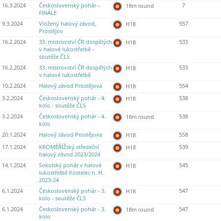
16.3.2024
Československý pohár -
7
18m round
FINÁLE
9.3.2024
Vložený halový závod,
557
H18
Prostějov
16.2.2024
33. mistrovství ČR dospělých
533
H18
v halové lukostřelbě -
soutěže ČLS
16.2.2024
33. mistrovství ČR dospělých
533
H18
v halové lukostřelbě
10.2.2024
Halový závod Prostějova
554
H18
3.2.2024
Československý pohár - 4.
538
H18
kolo - soutěže ČLS
3.2.2024
Československý pohár - 4.
538
18m round
kolo
20.1.2024
Halový závod Prostějova
558
H18
17.1.2024
KROMĚŘÍŽský středeční
539
H18
halový závod 2023/2024
14.1.2024
Sokolský pohár v halové
545
H18
lukostřelbě Kostelec n. H.
2023-24
6.1.2024
Československý pohár - 3.
547
H18
kolo - soutěže ČLS
6.1.2024
Československý pohár - 3.
547
18m round
kolo