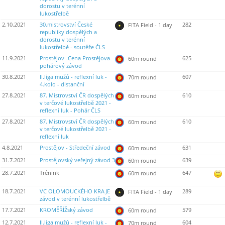
dorostu v terénní
lukostřelbě
2.10.2021
30.mistrovství České
282
FITA Field - 1 day
republiky dospělých a
dorostu v terénní
lukostřelbě - soutěže ČLS
11.9.2021
Prostějov -Cena Prostějova-
625
60m round
pohárový závod
30.8.2021
II.liga mužů - reflexní luk -
607
70m round
4.kolo - distanční
27.8.2021
87. Mistrovství ČR dospělých
610
60m round
v terčové lukostřelbě 2021 -
reflexní luk - Pohár ČLS
27.8.2021
87. Mistrovství ČR dospělých
610
60m round
v terčové lukostřelbě 2021 -
reflexní luk
4.8.2021
Prostějov - Středeční závod
631
60m round
31.7.2021
Prostějovský veřejný závod 3
639
60m round
28.7.2021
Trénink
647
60m round
18.7.2021
VC OLOMOUCKÉHO KRAJE
289
FITA Field - 1 day
závod v terénní lukostřelbě
17.7.2021
KROMĚŘÍŽský závod
579
60m round
12.7.2021
II.liga mužů - reflexní luk -
604
70m round