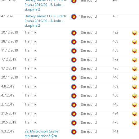
18.1.2020
Halový závod LO SK Startu
420
18m round
Praha 2019/20 - 5. kolo -
skupina 2
4.1.2020
Halový závod LO SK Startu
433
18m round
Praha 2019/20 - 4. kolo -
skupina 2
30.12.2019
Trénink
492
18m round
28.12.2019
Trénink
468
18m round
11.12.2019
Trénink
458
18m round
7.12.2019
Trénink
472
18m round
1.12.2019
Trénink
425
18m round
30.11.2019
Trénink
440
18m round
4.8.2019
Trénink
469
18m round
4.7.2019
Trénink
430
18m round
2.7.2019
Trénink
445
18m round
21.6.2019
Trénink
494
18m round
20.5.2019
Trénink
478
18m round
9.3.2019
29. Mistrovství České
441
18m round
republiky dospělých