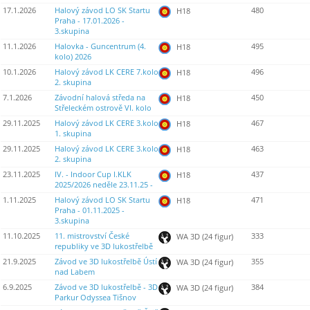
17.1.2026
Halový závod LO SK Startu
480
H18
Praha - 17.01.2026 -
3.skupina
11.1.2026
Halovka - Guncentrum (4.
495
H18
kolo) 2026
10.1.2026
Halový závod LK CERE 7.kolo
496
H18
2. skupina
7.1.2026
Závodní halová středa na
450
H18
Střeleckém ostrově VI. kolo
29.11.2025
Halový závod LK CERE 3.kolo
467
H18
1. skupina
29.11.2025
Halový závod LK CERE 3.kolo
463
H18
2. skupina
23.11.2025
IV. - Indoor Cup I.KLK
437
H18
2025/2026 neděle 23.11.25 -
1.11.2025
Halový závod LO SK Startu
471
H18
Praha - 01.11.2025 -
3.skupina
11.10.2025
11. mistrovství České
333
WA 3D (24 figur)
republiky ve 3D lukostřelbě
21.9.2025
Závod ve 3D lukostřelbě Ústí
355
WA 3D (24 figur)
nad Labem
6.9.2025
Závod ve 3D lukostřelbě - 3D
384
WA 3D (24 figur)
Parkur Odyssea Tišnov