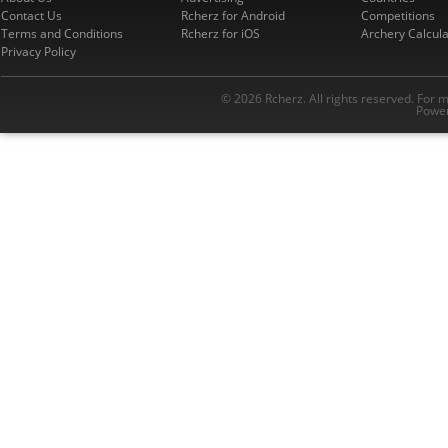
Contact Us
Rcherz for Android
Competitions
Terms and Conditions
Rcherz for iOS
Archery Calcula
Privacy Policy
© 2026 Rcherz. All rights reserved. For 
Power