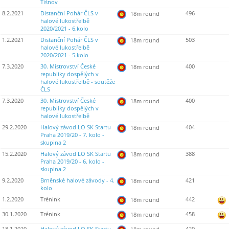
Tišnov
8.2.2021
Distanční Pohár ČLS v
496
18m round
halové lukostřelbě
2020/2021 - 6.kolo
1.2.2021
Distanční Pohár ČLS v
503
18m round
halové lukostřelbě
2020/2021 - 5.kolo
7.3.2020
30. Mistrovství České
400
18m round
republiky dospělých v
halové lukostřelbě - soutěže
ČLS
7.3.2020
30. Mistrovství České
400
18m round
republiky dospělých v
halové lukostřelbě
29.2.2020
Halový závod LO SK Startu
404
18m round
Praha 2019/20 - 7. kolo -
skupina 2
15.2.2020
Halový závod LO SK Startu
388
18m round
Praha 2019/20 - 6. kolo -
skupina 2
9.2.2020
Brněnské halové závody - 4.
421
18m round
kolo
1.2.2020
Trénink
442
18m round
30.1.2020
Trénink
458
18m round