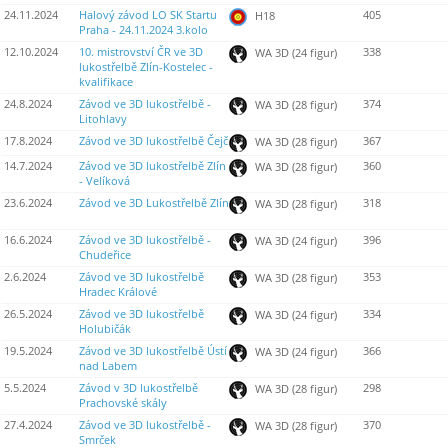
24.11.2024
Halový závod LO SK Startu
405
H18
Praha - 24.11.2024 3.kolo
12.10.2024
10. mistrovství ČR ve 3D
338
WA 3D (24 figur)
lukostřelbě Zlín-Kostelec -
kvalifikace
24.8.2024
Závod ve 3D lukostřelbě -
374
WA 3D (28 figur)
Litohlavy
17.8.2024
Závod ve 3D lukostřelbě Čejč
367
WA 3D (28 figur)
14.7.2024
Závod ve 3D lukostřelbě Zlín
360
WA 3D (28 figur)
- Velíková
23.6.2024
Závod ve 3D Lukostřelbě Zlín
318
WA 3D (28 figur)
16.6.2024
Závod ve 3D lukostřelbě -
396
WA 3D (24 figur)
Chudeřice
2.6.2024
Závod ve 3D lukostřelbě
353
WA 3D (28 figur)
Hradec Králové
26.5.2024
Závod ve 3D lukostřelbě
334
WA 3D (24 figur)
Holubičák
19.5.2024
Závod ve 3D lukostřelbě Ústí
366
WA 3D (24 figur)
nad Labem
5.5.2024
Závod v 3D lukostřelbě
298
WA 3D (28 figur)
Prachovské skály
27.4.2024
Závod ve 3D lukostřelbě -
370
WA 3D (28 figur)
Smrček