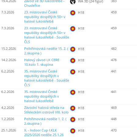
19.4.2026
Závod ve 3D lukostřelbě -
383
WA 3D (24 figur)
Chudeřice
7.3.2026
23. mistrovství České
459
H18
republiky dospělých 50+ v
halové lukostřelbě
7.3.2026
23. mistrovství České
459
H18
republiky dospělých 50+ v
halové lukostřelbě - Soutěže
ČLS
15.2.2026
Pelhřimovská neděle 15. 2. (
482
H18
2.skupina )
14.2.2026
Halový závod LK CERE
478
H18
10.kolo 1. skupina
6.2.2026
35. mistrovství České
441
H18
republiky dospělých v
halové lukostřelbě - Soutěže
ČLS
6.2.2026
35. mistrovství České
441
H18
republiky dospělých v
halové lukostřelbě
4.2.2026
Závodní halová středa na
469
H18
Střeleckém ostrově VIII. kolo
1.2.2026
Pelhřimovská neděle 1. 2. (
448
H18
2.skupina )
25.1.2026
X. - Indoor Cup I.KLK
470
H18
2025/2026 neděle 25.1.26