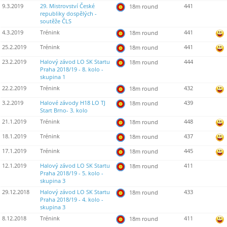
9.3.2019
29. Mistrovství České
441
18m round
republiky dospělých -
soutěže ČLS
4.3.2019
Trénink
441
18m round
25.2.2019
Trénink
441
18m round
23.2.2019
Halový závod LO SK Startu
444
18m round
Praha 2018/19 - 8. kolo -
skupina 1
22.2.2019
Trénink
432
18m round
3.2.2019
Halové závody H18 LO TJ
439
18m round
Start Brno- 3. kolo
21.1.2019
Trénink
448
18m round
18.1.2019
Trénink
437
18m round
17.1.2019
Trénink
445
18m round
12.1.2019
Halový závod LO SK Startu
411
18m round
Praha 2018/19 - 5. kolo -
skupina 3
29.12.2018
Halový závod LO SK Startu
433
18m round
Praha 2018/19 - 4. kolo -
skupina 3
8.12.2018
Trénink
411
18m round