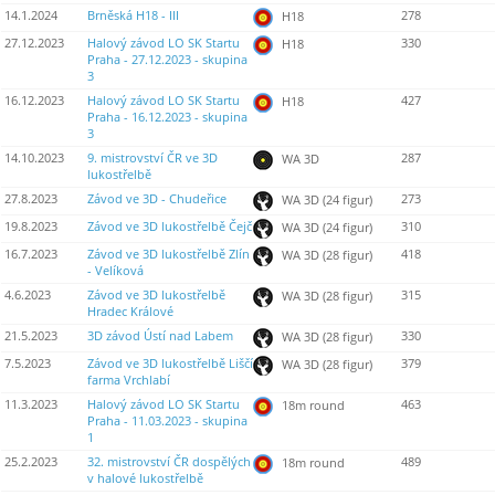
14.1.2024
Brněská H18 - III
278
H18
27.12.2023
Halový závod LO SK Startu
330
H18
Praha - 27.12.2023 - skupina
3
16.12.2023
Halový závod LO SK Startu
427
H18
Praha - 16.12.2023 - skupina
3
14.10.2023
9. mistrovství ČR ve 3D
287
WA 3D
lukostřelbě
27.8.2023
Závod ve 3D - Chudeřice
273
WA 3D (24 figur)
19.8.2023
Závod ve 3D lukostřelbě Čejč
310
WA 3D (24 figur)
16.7.2023
Závod ve 3D lukostřelbě Zlín
418
WA 3D (28 figur)
- Velíková
4.6.2023
Závod ve 3D lukostřelbě
315
WA 3D (28 figur)
Hradec Králové
21.5.2023
3D závod Ústí nad Labem
330
WA 3D (28 figur)
7.5.2023
Závod ve 3D lukostřelbě Liščí
379
WA 3D (28 figur)
farma Vrchlabí
11.3.2023
Halový závod LO SK Startu
463
18m round
Praha - 11.03.2023 - skupina
1
25.2.2023
32. mistrovství ČR dospělých
489
18m round
v halové lukostřelbě