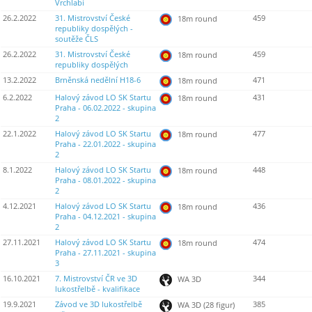
Vrchlabí
26.2.2022
31. Mistrovství České
459
18m round
republiky dospělých -
soutěže ČLS
26.2.2022
31. Mistrovství České
459
18m round
republiky dospělých
13.2.2022
Brněnská nedělní H18-6
471
18m round
6.2.2022
Halový závod LO SK Startu
431
18m round
Praha - 06.02.2022 - skupina
2
22.1.2022
Halový závod LO SK Startu
477
18m round
Praha - 22.01.2022 - skupina
2
8.1.2022
Halový závod LO SK Startu
448
18m round
Praha - 08.01.2022 - skupina
2
4.12.2021
Halový závod LO SK Startu
436
18m round
Praha - 04.12.2021 - skupina
2
27.11.2021
Halový závod LO SK Startu
474
18m round
Praha - 27.11.2021 - skupina
3
16.10.2021
7. Mistrovství ČR ve 3D
344
WA 3D
lukostřelbě - kvalifikace
19.9.2021
Závod ve 3D lukostřelbě
385
WA 3D (28 figur)