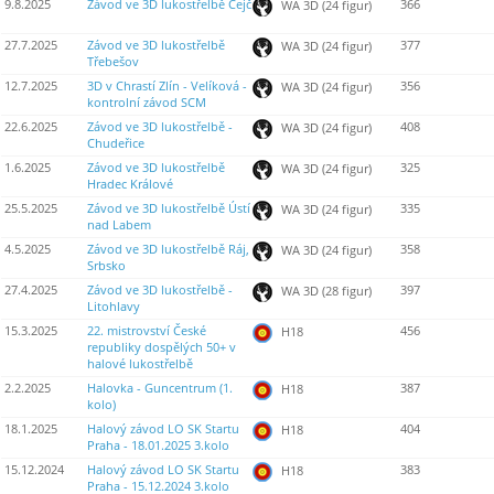
9.8.2025
Závod ve 3D lukostřelbě Čejč
366
WA 3D (24 figur)
27.7.2025
Závod ve 3D lukostřelbě
377
WA 3D (24 figur)
Třebešov
12.7.2025
3D v Chrastí Zlín - Velíková -
356
WA 3D (24 figur)
kontrolní závod SCM
22.6.2025
Závod ve 3D lukostřelbě -
408
WA 3D (24 figur)
Chudeřice
1.6.2025
Závod ve 3D lukostřelbě
325
WA 3D (24 figur)
Hradec Králové
25.5.2025
Závod ve 3D lukostřelbě Ústí
335
WA 3D (24 figur)
nad Labem
4.5.2025
Závod ve 3D lukostřelbě Ráj,
358
WA 3D (24 figur)
Srbsko
27.4.2025
Závod ve 3D lukostřelbě -
397
WA 3D (28 figur)
Litohlavy
15.3.2025
22. mistrovství České
456
H18
republiky dospělých 50+ v
halové lukostřelbě
2.2.2025
Halovka - Guncentrum (1.
387
H18
kolo)
18.1.2025
Halový závod LO SK Startu
404
H18
Praha - 18.01.2025 3.kolo
15.12.2024
Halový závod LO SK Startu
383
H18
Praha - 15.12.2024 3.kolo