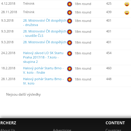
4.12.2018
Trénink
425
18m round
28.11.2018
Trénink
439
18m round
9.3.2018
28. Mistrovství ČR dospělých
401
18m round
- družstva
9.3.2018
28. Mistrovství ČR dospělých
401
18m round
- soutěže ČLS
9.3.2018
28. Mistrovství ČR dospělých
401
18m round
24.2.2018
Halový závod LO SK Startu
454
18m round
Praha 2017/18 - 7.kolo -
skupina 2
18.2.2018
Halový pohár Startu Brno -
460
18m round
V. kolo - finále
28.1.2018
Halový pohár Startu Brno -
448
18m round
IV. kolo
Nejsou další výsledky
RCHERZ
CONTENT
About Us
Advertising
Countries