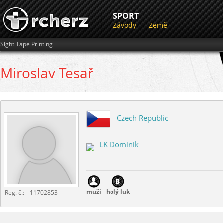
SPORT
Závody
Země
Sight Tape Printing
Miroslav
Tesař
Czech Republic
LK Dominik
muži
holý luk
Reg. č.:
11702853