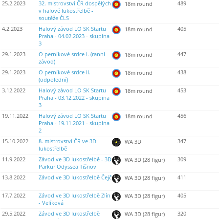
25.2.2023
32. mistrovství ČR dospělých
489
18m round
v halové lukostřelbě -
soutěže ČLS
4.2.2023
Halový závod LO SK Startu
405
18m round
Praha - 04.02.2023 - skupina
3
29.1.2023
O perníkové srdce I. (ranní
447
18m round
závod)
29.1.2023
O perníkové srdce II.
438
18m round
(odpolední)
3.12.2022
Halový závod LO SK Startu
453
18m round
Praha - 03.12.2022 - skupina
3
19.11.2022
Halový závod LO SK Startu
456
18m round
Praha - 19.11.2021 - skupina
2
15.10.2022
8. mistrovství ČR ve 3D
347
WA 3D
lukostřelbě
11.9.2022
Závod ve 3D lukostřelbě - 3D
309
WA 3D (28 figur)
Parkur Odyssea Tišnov
13.8.2022
Závod ve 3D lukostřelbě Čejč
411
WA 3D (28 figur)
17.7.2022
Závod ve 3D lukostřelbě Zlín
405
WA 3D (28 figur)
- Velíková
29.5.2022
Závod ve 3D lukostřelbě
320
WA 3D (28 figur)