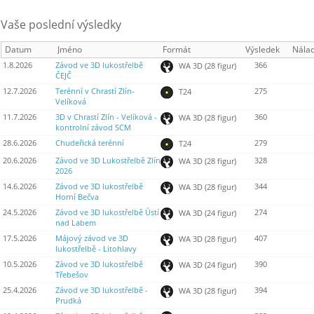
Vaše poslední výsledky
Datum
Jméno
Formát
Výsledek
Nála
1.8.2026
Závod ve 3D lukostřelbě
366
WA 3D (28 figur)
ČEJČ
12.7.2026
Terénní v Chrastí Zlín-
275
T24
Velíková
11.7.2026
3D v Chrastí Zlín - Velíková -
360
WA 3D (28 figur)
kontrolní závod SCM
28.6.2026
Chudeřická terénní
279
T24
20.6.2026
Závod ve 3D Lukostřelbě Zlín
328
WA 3D (28 figur)
2026
14.6.2026
Závod ve 3D lukostřelbě
344
WA 3D (28 figur)
Horní Bečva
24.5.2026
Závod ve 3D lukostřelbě Ústí
274
WA 3D (24 figur)
nad Labem
17.5.2026
Májový závod ve 3D
407
WA 3D (28 figur)
lukostřelbě - Litohlavy
10.5.2026
Závod ve 3D lukostřelbě
390
WA 3D (24 figur)
Třebešov
25.4.2026
Závod ve 3D lukostřelbě -
394
WA 3D (28 figur)
Prudká