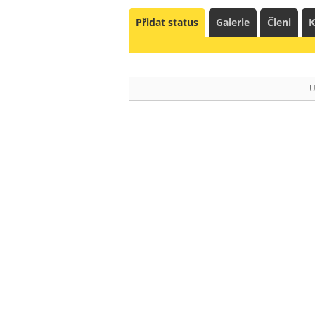
Přidat status
Galerie
Členi
K
U