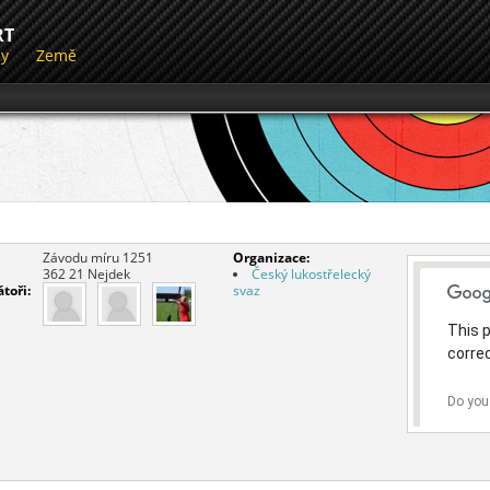
RT
dy
Země
Závodu míru 1251
Organizace:
362 21
Nejdek
Český lukostřelecký
toři:
svaz
This 
correc
Do you