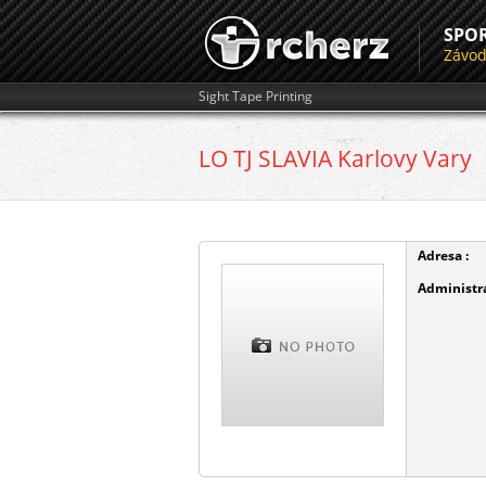
SPO
Závo
Sight Tape Printing
LO TJ SLAVIA Karlovy Vary
Adresa :
Administrá