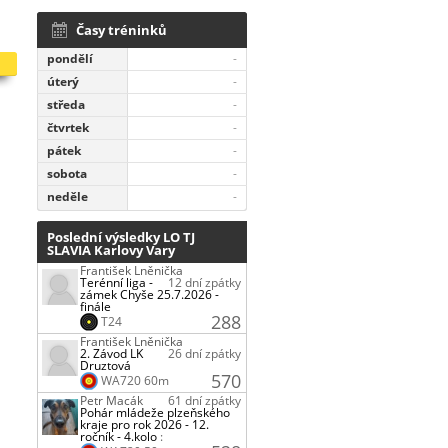
Časy tréninků
pondělí
-
úterý
-
středa
-
čtvrtek
-
pátek
-
sobota
-
neděle
-
Poslední výsledky LO TJ
SLAVIA Karlovy Vary
František Lněnička
Terénní liga -
12 dní zpátky
zámek Chyše 25.7.2026 -
finále
288
T24
František Lněnička
2. Závod LK
26 dní zpátky
Druztová
570
WA720 60m
Petr Macák
61 dní zpátky
Pohár mládeže plzeňského
kraje pro rok 2026 - 12.
ročník - 4.kolo
: