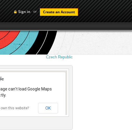
or
Sign in
Create an Account
Czech Republic
page can't load Google Maps
tly.
OK
 own this website?