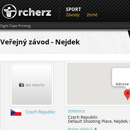
SPORT
Závody
Země
Sight Tape Printing
Veřejný závod - Nejdek
Adresa
Střelnice
Czech Republic
Czech Republic
Default Shooting Place,
Nejdek,
Počet střelců
6