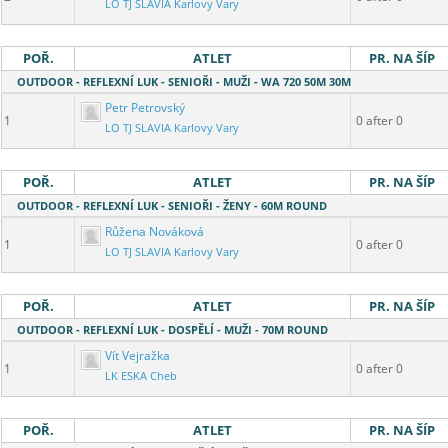
LO TJ SLAVIA Karlovy Vary
POŘ.
ATLET
PR. NA ŠÍP
OUTDOOR - REFLEXNÍ LUK - SENIOŘI - MUŽI - WA 720 50M 30M
Petr Petrovský
1
0 after 0
LO TJ SLAVIA Karlovy Vary
POŘ.
ATLET
PR. NA ŠÍP
OUTDOOR - REFLEXNÍ LUK - SENIOŘI - ŽENY - 60M ROUND
Růžena Nováková
1
0 after 0
LO TJ SLAVIA Karlovy Vary
POŘ.
ATLET
PR. NA ŠÍP
OUTDOOR - REFLEXNÍ LUK - DOSPĚLÍ - MUŽI - 70M ROUND
Vít Vejražka
1
0 after 0
LK ESKA Cheb
POŘ.
ATLET
PR. NA ŠÍP