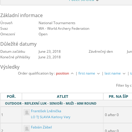
Základní informace
Úroveň
National Tournaments
Svaz
WA - World Archery Federation
Omezení
Open
Důležíté datumy
Datum začátku
June 23, 2018
Závěrečný den
Ju
Konečné přihlášky
June 23, 2018
Výsledky
Order qualification by :
position
|
first name
|
last name
|
Filter by 
POŘ.
ATLET
PR. NA ŠÍP
OUTDOOR - REFLEXNÍ LUK - SENIOŘI - MUŽI - 60M ROUND
František Lněnička
1
0 after 0
LO TJ SLAVIA Karlovy Vary
Fabián Zábel
2
0 after 0