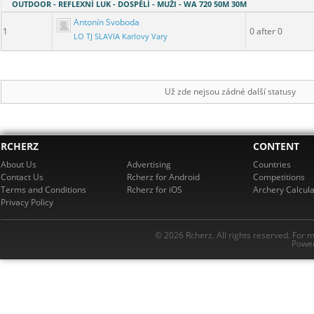
OUTDOOR - REFLEXNÍ LUK - DOSPĚLÍ - MUŽI - WA 720 50M 30M
Antonín Svoboda
1
0 after 0
LO TJ SLAVIA Karlovy Vary
Už zde nejsou zádné další statusy
RCHERZ
CONTENT
About Us
Advertising
Countries
Contact Us
Rcherz for Android
Competitions
Terms and Conditions
Rcherz for iOS
Archery Calcula
Privacy Policy
© 2026 Rcherz. All rights reserved. For 
Power