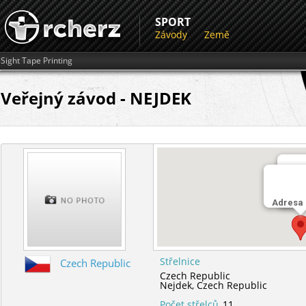
SPORT
Závody
Země
Sight Tape Printing
Veřejný závod - NEJDEK
Stře
Adresa
Nejd
Střelnice
Czech Republic
Czech Republic
Nejdek,
Czech Republic
Počet střelců
11