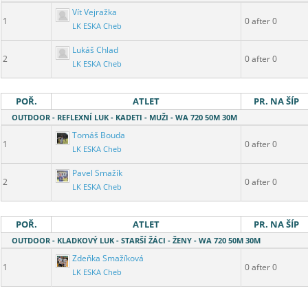
Vít Vejražka
1
0 after 0
LK ESKA Cheb
Lukáš Chlad
2
0 after 0
LK ESKA Cheb
POŘ.
ATLET
PR. NA ŠÍP
OUTDOOR - REFLEXNÍ LUK - KADETI - MUŽI - WA 720 50M 30M
Tomáš Bouda
1
0 after 0
LK ESKA Cheb
Pavel Smažík
2
0 after 0
LK ESKA Cheb
POŘ.
ATLET
PR. NA ŠÍP
OUTDOOR - KLADKOVÝ LUK - STARŠÍ ŽÁCI - ŽENY - WA 720 50M 30M
Zdeňka Smažíková
1
0 after 0
LK ESKA Cheb