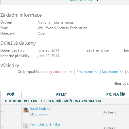
Základní informace
Úroveň
National Tournaments
Svaz
WA - World Archery Federation
Omezení
Open
Důležíté datumy
Datum začátku
June 28, 2014
Závěrečný den
Ju
Konečné přihlášky
June 20, 2014
Výsledky
Order qualification by :
position
|
first name
|
last name
|
Filter by 
POŘ.
ATLET
PR. NA ŠÍP
OUTDOOR - REFLEXNÍ LUK - SENIOŘI - MUŽI - WA 720 50M 30M
Josef Stejskal
1
0 after 0
LK Litvínov
František Lněnička
2
0 after 0