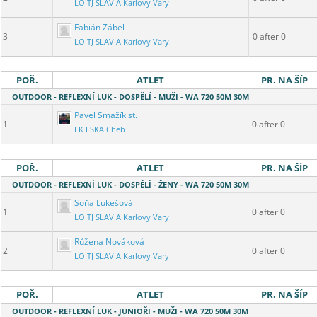
LO TJ SLAVIA Karlovy Vary
Fabián Zábel
3
0 after 0
LO TJ SLAVIA Karlovy Vary
POŘ.
ATLET
PR. NA ŠÍP
OUTDOOR - REFLEXNÍ LUK - DOSPĚLÍ - MUŽI - WA 720 50M 30M
Pavel Smažík st.
1
0 after 0
LK ESKA Cheb
POŘ.
ATLET
PR. NA ŠÍP
OUTDOOR - REFLEXNÍ LUK - DOSPĚLÍ - ŽENY - WA 720 50M 30M
Soňa Lukešová
1
0 after 0
LO TJ SLAVIA Karlovy Vary
Růžena Nováková
2
0 after 0
LO TJ SLAVIA Karlovy Vary
POŘ.
ATLET
PR. NA ŠÍP
OUTDOOR - REFLEXNÍ LUK - JUNIOŘI - MUŽI - WA 720 50M 30M