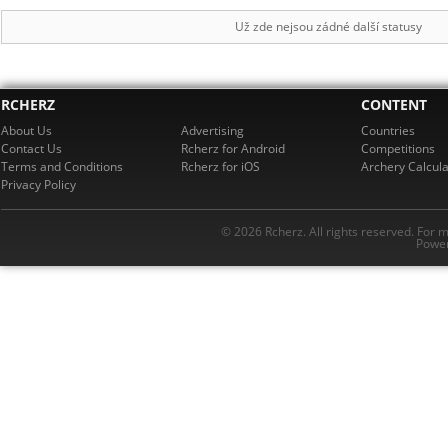
Už zde nejsou zádné další statusy
RCHERZ
CONTENT
About Us
Advertising
Countries
Contact Us
Rcherz for Android
Competitions
Terms and Conditions
Rcherz for iOS
Archery Calcula
Privacy Policy
© 2026 Rcherz. All rights reserved. For 
Power