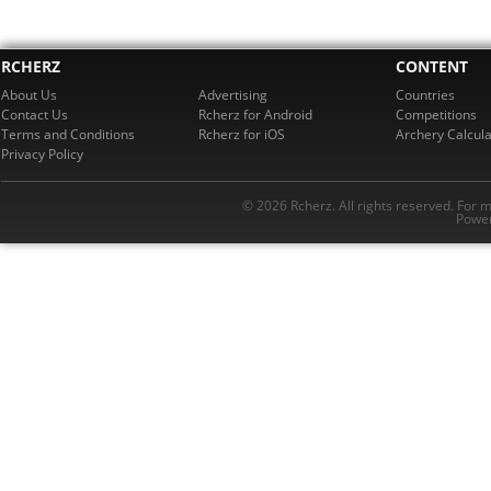
RCHERZ
CONTENT
About Us
Advertising
Countries
Contact Us
Rcherz for Android
Competitions
Terms and Conditions
Rcherz for iOS
Archery Calcula
Privacy Policy
© 2026 Rcherz. All rights reserved. For 
Power