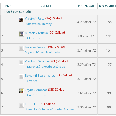
POŘ.
ATLET
PR. NA ŠÍP
UNMARK
HOLÝ LUK SENIOŘI
Vladimír Fajta
(9A) Základ
1
4.29 after 72
158
Lukostřelba Klecany
Miroslav Krtička
(9C) Základ
2
3.9 after 72
141
LK Litvínov
Ladislav Voboril
(9D) Základ
3
3.74 after 72
154
Bogenschützen Marktredwitz
Vladimír Gavriněv
(8C) Základ
4
3.29 after 72
127
I. Královský lukostřelecký klub
Bohumil Spálenka st.
(8A) Základ
5
3.11 after 72
111
LK Votice
Zbyněk Ambrož
(8B) Základ
6
2.61 after 72
99
LK ARCUS Plzeň
Jiří Hüller
(9B) Základ
7
2.36 after 72
99
Bows club "Chimera" Hradec Králové