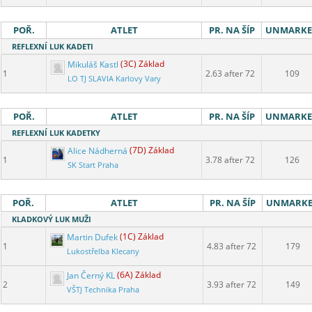
POŘ.
ATLET
PR. NA ŠÍP
UNMARK
REFLEXNÍ LUK KADETI
Mikuláš Kastl
(3C) Základ
1
2.63 after 72
109
LO TJ SLAVIA Karlovy Vary
POŘ.
ATLET
PR. NA ŠÍP
UNMARK
REFLEXNÍ LUK KADETKY
Alice Nádherná
(7D) Základ
1
3.78 after 72
126
SK Start Praha
POŘ.
ATLET
PR. NA ŠÍP
UNMARK
KLADKOVÝ LUK MUŽI
Martin Dufek
(1C) Základ
1
4.83 after 72
179
Lukostřelba Klecany
Jan Černý KL
(6A) Základ
2
3.93 after 72
149
VŠTJ Technika Praha