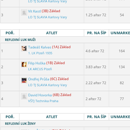
LO TJ SLAVIA Karlovy Vary
Vít Kastl
(3B) Základ
3
1.25 after 72
54
LO TJ SLAVIA Karlovy Vary
POŘ.
ATLET
PR. NA ŠÍP
UNMARK
REFLEXNÍ LUK MUŽI
Tadeáš Kalvas
(1A) Základ
1
4.6 after 72
164
1. LK Plzeň 1935
Filip Hoška
(1B) Základ
2
3.83 after 72
134
LK ARCUS Plzeň
Ondřej Průša
(6C) Základ
3
2.22 after 72
82
LO TJ SLAVIA Karlovy Vary
David Hovorka
(6B) Základ
4
2 after 72
77
VŠTJ Technika Praha
POŘ.
ATLET
PR. NA ŠÍP
UNMARK
REFLEXNÍ LUK ŽENY