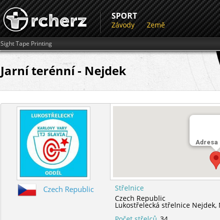
SPORT
Závody
Země
Sight Tape Printing
Jarní terénní - Nejdek
Adresa
Střelnice
Czech Republic
Czech Republic
Lukostřelecká střelnice Nejdek,
Počet střelců
34