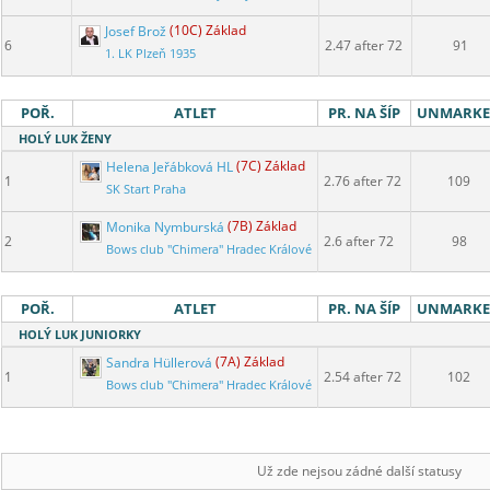
Josef Brož
(10C) Základ
6
2.47 after 72
91
1. LK Plzeň 1935
POŘ.
ATLET
PR. NA ŠÍP
UNMARK
HOLÝ LUK ŽENY
Helena Jeřábková HL
(7C) Základ
1
2.76 after 72
109
SK Start Praha
Monika Nymburská
(7B) Základ
2
2.6 after 72
98
Bows club "Chimera" Hradec Králové
POŘ.
ATLET
PR. NA ŠÍP
UNMARK
HOLÝ LUK JUNIORKY
Sandra Hüllerová
(7A) Základ
1
2.54 after 72
102
Bows club "Chimera" Hradec Králové
Už zde nejsou zádné další statusy