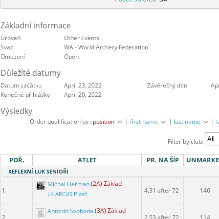
Základní informace
Úroveň
Other Events
Svaz
WA - World Archery Federation
Omezení
Open
Důležíté datumy
Datum začátku
April 23, 2022
Závěrečný den
Apr
Konečné přihlášky
April 20, 2022
Výsledky
Order qualification by :
position
|
first name
|
last name
|
Filter by club:
POŘ.
ATLET
PR. NA ŠÍP
UNMARK
REFLEXNÍ LUK SENIOŘI
Michal Heřman
(2A) Základ
1
4.31 after 72
146
LK ARCUS Plzeň
Antonín Svoboda
(3A) Základ
2
2.53 after 72
114