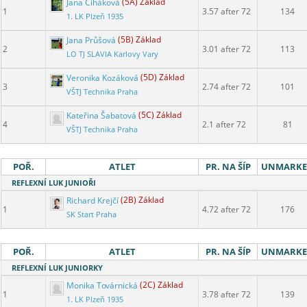
Jana Čiháková
(5A) Základ
1
3.57 after 72
134
1. LK Plzeň 1935
Jana Průšová
(5B) Základ
2
3.01 after 72
113
LO TJ SLAVIA Karlovy Vary
Veronika Kozáková
(5D) Základ
3
2.74 after 72
101
VŠTJ Technika Praha
Kateřina Šabatová
(5C) Základ
4
2.1 after 72
81
VŠTJ Technika Praha
POŘ.
ATLET
PR. NA ŠÍP
UNMARK
REFLEXNÍ LUK JUNIOŘI
Richard Krejčí
(2B) Základ
1
4.72 after 72
176
SK Start Praha
POŘ.
ATLET
PR. NA ŠÍP
UNMARK
REFLEXNÍ LUK JUNIORKY
Monika Továrnická
(2C) Základ
1
3.78 after 72
139
1. LK Plzeň 1935