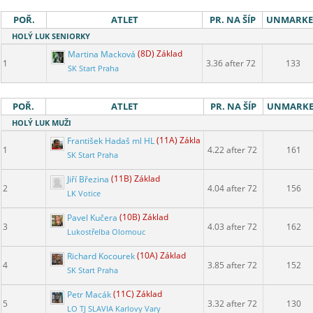
POŘ.
ATLET
PR. NA ŠÍP
UNMARK
HOLÝ LUK SENIORKY
Martina Macková
(8D) Základ
1
3.36 after 72
133
SK Start Praha
POŘ.
ATLET
PR. NA ŠÍP
UNMARK
HOLÝ LUK MUŽI
František Hadaš ml HL
(11A) Základ
1
4.22 after 72
161
SK Start Praha
Jiří Březina
(11B) Základ
2
4.04 after 72
156
LK Votice
Pavel Kučera
(10B) Základ
3
4.03 after 72
162
Lukostřelba Olomouc
Richard Kocourek
(10A) Základ
4
3.85 after 72
152
SK Start Praha
Petr Macák
(11C) Základ
5
3.32 after 72
130
LO TJ SLAVIA Karlovy Vary