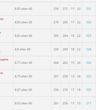
a
8.85 after 60
259
272
17
23
531
ina
8.83 after 60
270
260
17
22
530
a
8.82 after 60
265
264
18
22
529
8.8 after 60
259
269
18
22
528
A
kupina
8.77 after 60
264
262
15
26
526
ina
8.75 after 60
267
258
13
29
525
8.67 after 60
250
270
17
18
520
8.62 after 60
261
256
17
15
517