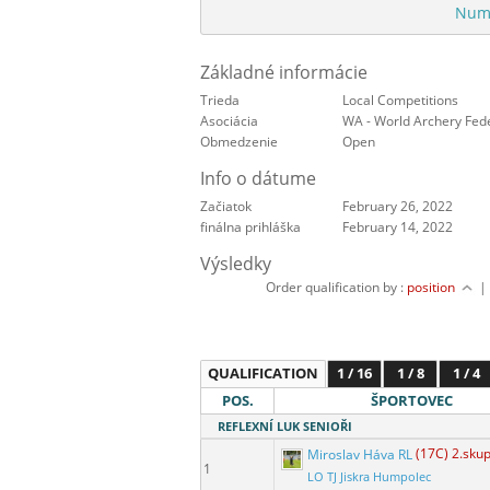
Numb
Základné informácie
Trieda
Local Competitions
Asociácia
WA - World Archery Fed
Obmedzenie
Open
Info o dátume
Začiatok
February 26, 2022
finálna prihláška
February 14, 2022
Výsledky
Order qualification by :
position
QUALIFICATION
1 / 16
1 / 8
1 / 4
POS.
ŠPORTOVEC
REFLEXNÍ LUK SENIOŘI
Miroslav Háva RL
(17C) 2.sku
1
LO TJ Jiskra Humpolec