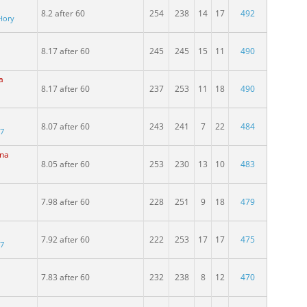
8.2 after 60
254
238
14
17
492
Hory
8.17 after 60
245
245
15
11
490
a
8.17 after 60
237
253
11
18
490
8.07 after 60
243
241
7
22
484
97
ina
8.05 after 60
253
230
13
10
483
7.98 after 60
228
251
9
18
479
7.92 after 60
222
253
17
17
475
97
7.83 after 60
232
238
8
12
470