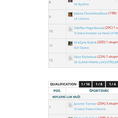
8
SK Bystřice
Jolana Chocholoušková
(19B) 
9
LK Litvínov
Zdeňka Hegedüsová
(20C) 1.
10
TJ Sokol Kostelec na Hané LK19
Gražyna Kubná
(20D) 1.skupi
11
SLK Opava
Alice Korbelová
(22A) 1.skupi
12
SK SLAVIA PRAHA LUKOSTŘELB
QUALIFICATION
1 / 16
1 / 8
1 / 4
POS.
ŠPORTOVEC
REFLEXNÍ LUK MUŽI
Jaromír Termer
(20A) 3.skupi
1
TJ Sokol Praha Vršovice