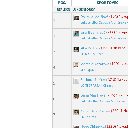
POS.
ŠPORTOVEC
REFLEXNÍ LUK SENIORKY
Dalimila Mališová
(19A) 1.sku
1
Lukostřelba Ostrava Mariánské 
Jana Bednářová
(21A) 1.skupi
2
Lukostřelba Ostrava Mariánské 
Jitka Rádlová
(19C) 1.skupina
3
LK ARCUS Plzeň
Marcela Kozáková
(19D) 1.sk
4
SLK Opava
Barbora Stušová
(21B) 1.skup
5
LO TJ SPARTAK Chrást
Dana Masárová
(20A) 1.skupi
6
Lukostřelba Ostrava Mariánské 
Alena Dvoršťáková
(22C) 1.sk
7
LK Znojmo
Hana Chlupsová
(22D) 1.skup