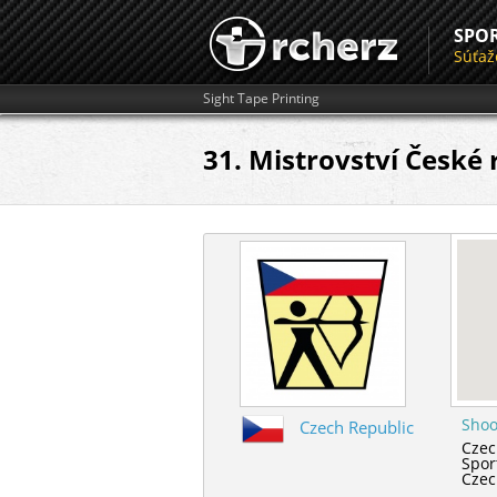
SPO
Súťaž
Sight Tape Printing
31. Mistrovství České
Shoo
Czech Republic
Czec
Spor
Czec