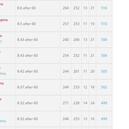
na
8.6 after 60
264
252
13
21
516
upina
8.5 after 60
257
253
11
19
510
na
8.43 after 60
240
266
13
21
506
97
a
8.43 after 60
254
252
11
21
506
a
8.42 after 60
244
261
11
20
505
Hory
ina
8.37 after 60
249
253
12
18
502
a
8.32 after 60
271
228
14
24
499
8.32 after 60
246
253
13
16
499
Hory