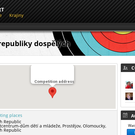
RT
e
Krajiny
 republiky dospělých
CO
Competition address
ting places
AC
h Republic
tcentrum-dům dětí a mládeže,
Prostějov,
Olomoucky,
Watc
h Republic