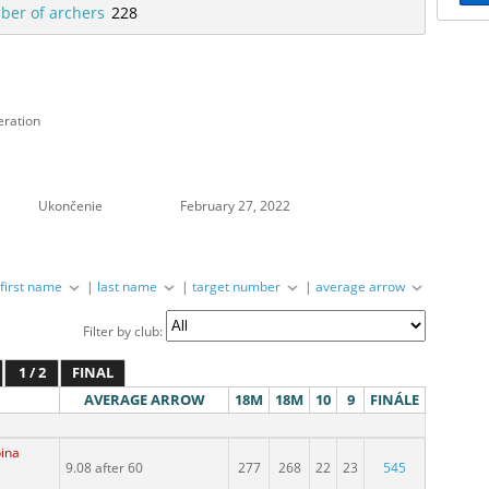
er of archers
228
eration
Ukončenie
February 27, 2022
|
first name
|
last name
|
target number
|
average arrow
Filter by club:
1 / 2
FINAL
AVERAGE ARROW
18M
18M
10
9
FINÁLE
pina
9.08 after 60
277
268
22
23
545