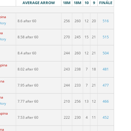
AVERAGE ARROW
18M
18M
10
9
FINÁLE
pina
8.6 after 60
256
260
12
20
516
Hory
na
8.58 after 60
270
245
15
21
515
Hory
8.4 after 60
244
260
12
21
504
upina
8.02 after 60
243
238
7
18
481
ina
7.95 after 60
244
233
7
21
477
na
7.77 after 60
210
256
13
12
466
Hory
upina
7.53 after 60
222
230
4
11
452
ina