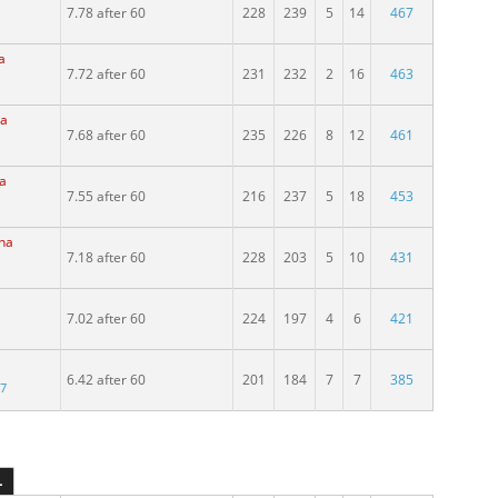
7.78 after 60
228
239
5
14
467
a
7.72 after 60
231
232
2
16
463
na
7.68 after 60
235
226
8
12
461
na
7.55 after 60
216
237
5
18
453
ina
7.18 after 60
228
203
5
10
431
7.02 after 60
224
197
4
6
421
6.42 after 60
201
184
7
7
385
97
L