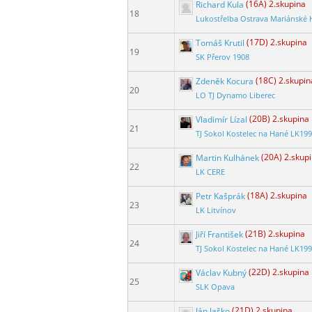
Richard Kula
(16A) 2.skupina
18
Lukostřelba Ostrava Mariánské 
Tomáš Krutil
(17D) 2.skupina
19
SK Přerov 1908
Zdeněk Kocura
(18C) 2.skupin
20
LO TJ Dynamo Liberec
Vladimír Lízal
(20B) 2.skupina
21
TJ Sokol Kostelec na Hané LK19
Martin Kulhánek
(20A) 2.skup
22
LK CERE
Petr Kašprák
(18A) 2.skupina
23
LK Litvínov
Jiří František
(21B) 2.skupina
24
TJ Sokol Kostelec na Hané LK19
Václav Kubný
(22D) 2.skupina
25
SLK Opava
Ján Jaško
(21D) 2.skupina