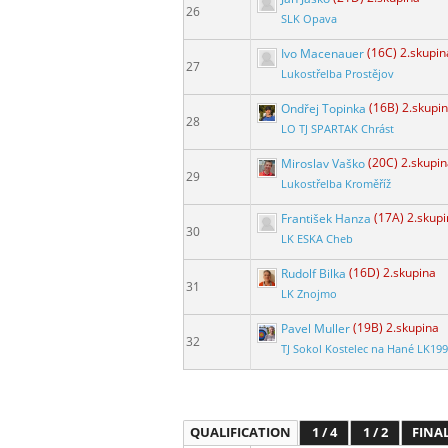
26
SLK Opava
Ivo Macenauer
(16C) 2.skupin
27
Lukostřelba Prostějov
Ondřej Topinka
(16B) 2.skupi
28
LO TJ SPARTAK Chrást
Miroslav Vaško
(20C) 2.skupi
29
Lukostřelba Kroměříž
František Hanza
(17A) 2.skup
30
LK ESKA Cheb
Rudolf Bilka
(16D) 2.skupina
31
LK Znojmo
Pavel Muller
(19B) 2.skupina
32
TJ Sokol Kostelec na Hané LK19
QUALIFICATION
1 / 4
1 / 2
FINA