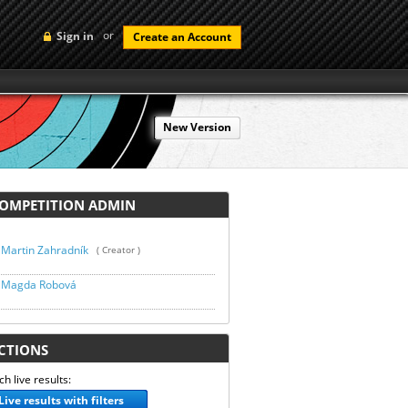
or
Sign in
Create an Account
New Version
MPETITION ADMIN
Martin Zahradník
( Creator )
Magda Robová
TIONS
h live results:
Live results with filters