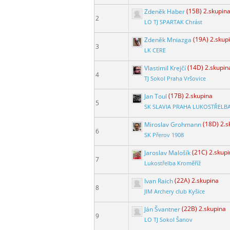
Zdeněk Haber
(15B) 2.skupin
2
LO TJ SPARTAK Chrást
Zdeněk Mniazga
(19A) 2.skup
3
LK CERE
Vlastimil Krejčí
(14D) 2.skupin
4
TJ Sokol Praha Vršovice
Jan Toul
(17B) 2.skupina
5
SK SLAVIA PRAHA LUKOSTŘELB
Miroslav Grohmann
(18D) 2.s
6
SK Přerov 1908
Jaroslav Malošík
(21C) 2.skup
7
Lukostřelba Kroměříž
Ivan Raich
(22A) 2.skupina
8
JIM Archery club Kyšice
Ján Švantner
(22B) 2.skupina
9
LO TJ Sokol Šanov