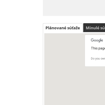
Plánované súťaže
Minulé sú
This page
Do you own