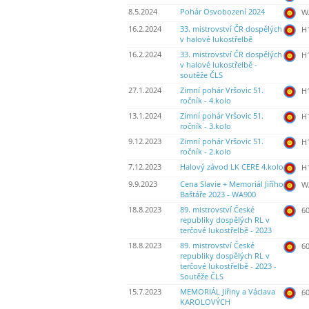
8.5.2024
Pohár Osvobození 2024
WA
16.2.2024
33. mistrovství ČR dospělých
H
v halové lukostřelbě
16.2.2024
33. mistrovství ČR dospělých
H
v halové lukostřelbě -
soutěže ČLS
27.1.2024
Zimní pohár Vršovic 51.
H
ročník - 4.kolo
13.1.2024
Zimní pohár Vršovic 51.
H
ročník - 3.kolo
9.12.2023
Zimní pohár Vršovic 51.
H
ročník - 2.kolo
7.12.2023
Halový závod LK CERE 4.kolo
H
9.9.2023
Cena Slavie + Memoriál Jiřího
WA
Baštáře 2023 - WA900
18.8.2023
89. mistrovství České
60
republiky dospělých RL v
terčové lukostřelbě - 2023
18.8.2023
89. mistrovství České
60
republiky dospělých RL v
terčové lukostřelbě - 2023 -
Soutěže ČLS
15.7.2023
MEMORIÁL Jiřiny a Václava
60
KAROLOVÝCH