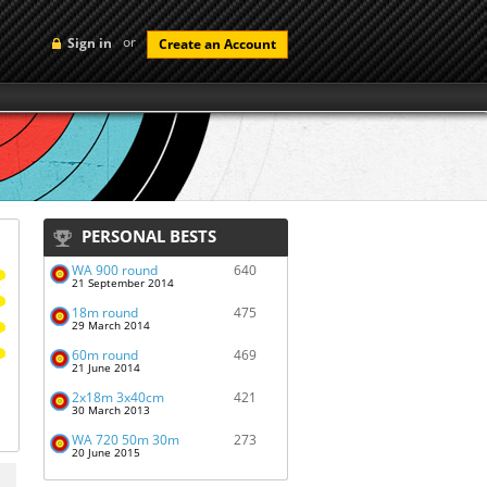
or
Sign in
Create an Account
PERSONAL BESTS
WA 900 round
640
21 September 2014
18m round
475
29 March 2014
60m round
469
21 June 2014
2x18m 3x40cm
421
30 March 2013
WA 720 50m 30m
273
20 June 2015