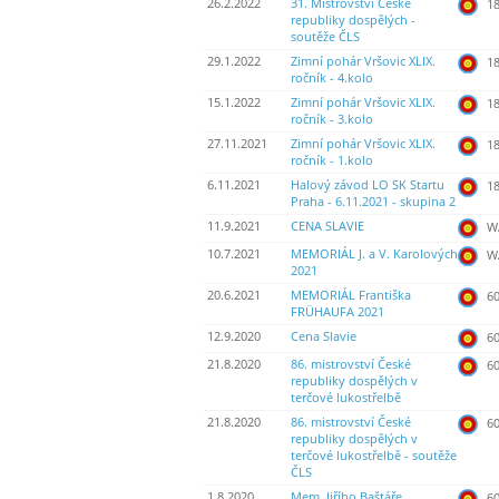
26.2.2022
31. Mistrovství České
18
republiky dospělých -
soutěže ČLS
29.1.2022
Zimní pohár Vršovic XLIX.
18
ročník - 4.kolo
15.1.2022
Zimní pohár Vršovic XLIX.
18
ročník - 3.kolo
27.11.2021
Zimní pohár Vršovic XLIX.
18
ročník - 1.kolo
6.11.2021
Halový závod LO SK Startu
18
Praha - 6.11.2021 - skupina 2
11.9.2021
CENA SLAVIE
WA
10.7.2021
MEMORIÁL J. a V. Karolových
WA
2021
20.6.2021
MEMORIÁL Františka
60
FRÜHAUFA 2021
12.9.2020
Cena Slavie
60
21.8.2020
86. mistrovství České
60
republiky dospělých v
terčové lukostřelbě
21.8.2020
86. mistrovství České
60
republiky dospělých v
terčové lukostřelbě - soutěže
ČLS
1.8.2020
Mem. Jiřího Baštáře
60