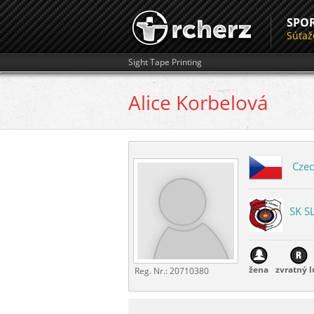
SPO
Súťaž
Sight Tape Printing
Alice
Korbelová
Czec
SK S
žena
zvratný l
Reg. Nr.:
20710380