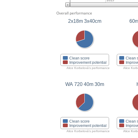
2015
Overall performance
2x18m 3x40cm
60m
Clean score
Clean 
Improvement potential
Improv
Alice Korbelová's performance
Alice Kor
WA 720 40m 30m
Clean score
Clean 
Improvement potential
Improv
Alice Korbelová's performance
Alice Kor