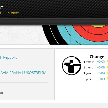
RT
e
Krajiny
Change
h Republic
+0.0%
1 month
+0.0%
3 month
LAVIA PRAHA LUKOSTŘELBA
+0.0%
1 year
+0.0%
3 year
uk