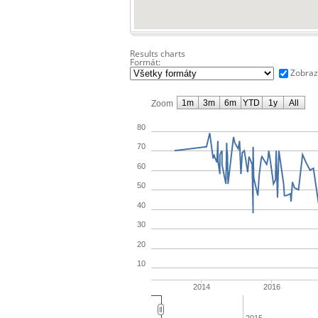
Results charts
Formát:
Zobraz
1m
3m
6m
YTD
1y
All
Zoom
80
70
60
50
40
30
20
10
2014
2016