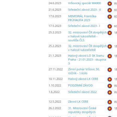
24.6.2023
Vršovický speciál WA900
WA
21.6.2023
Středeční závod 2023 - II
60
17.6.2023
MEMORIÁL Františka
60
FRÜHAUFA 2023
17.5.2023
Středeční závod 2023 - I
60
25.2.2023
32. mistrovství ČR dospělých
18
v halové lukostřelbě -
soutěže ČLS
25.2.2023
32. mistrovství ČR dospělých
18
v halové lukostřelbě
21.1.2023
Halový závod LO SK Startu
18
Praha - 21.01.2023 - skupina
3
27.11.2022
Zimní pohár Vršovic 50.
18
ročník - 1.kolo
10.11.2022
Halový závod LK CERE
18
1.10.2022
PODZIMNÍ ZÁVOD
WA
1.6.2022
Středeční závod 2022
WA
12.5.2022
Závod LK CERE
WA
26.2.2022
31. Mistrovství České
18
republiky dospělých