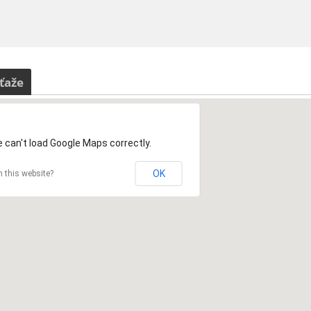
ťaže
 can't load Google Maps correctly.
OK
 this website?