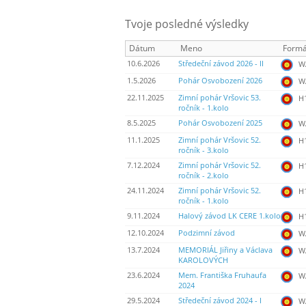
Tvoje posledné výsledky
Dátum
Meno
Formá
10.6.2026
Středeční závod 2026 - II
WA
1.5.2026
Pohár Osvobození 2026
WA
22.11.2025
Zimní pohár Vršovic 53.
H
ročník - 1.kolo
8.5.2025
Pohár Osvobození 2025
WA
11.1.2025
Zimní pohár Vršovic 52.
H
ročník - 3.kolo
7.12.2024
Zimní pohár Vršovic 52.
H
ročník - 2.kolo
24.11.2024
Zimní pohár Vršovic 52.
H
ročník - 1.kolo
9.11.2024
Halový závod LK CERE 1.kolo
H
12.10.2024
Podzimní závod
WA
13.7.2024
MEMORIÁL Jiřiny a Václava
WA
KAROLOVÝCH
23.6.2024
Mem. Františka Fruhaufa
WA
2024
29.5.2024
Středeční závod 2024 - I
WA