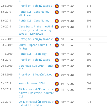
2.
22.6.2019
Prostějov - Veřejný závod 3.
618
60m round
8.6.2019
Pohár ČLS - Cena Normy -
601
60m round
eliminace
8.6.2019
Pohár ČLS - Cena Normy
601
60m round
2.6.2019
Cena Startu Praha - nedělní
611
60m round
otevřený závod (pohárový
závod) - ELIMINACE
25.5.2019
Prostějov - Veřejný závod 2.
630
60m round
13.5.2019
2019 European Youth Cup -
579
60m round
1st leg
11.5.2019
Pohár ČLS - 1.kolo ligy
600
60m round
4.5.2019
Prostějov - Veřejný závod 1.
602
60m round
26.4.2019
Veronica's Cup 2019 - Pohár
599
60m round
ČLS
24.4.2019
Prostějov - Středeční závod
603
60m round
1.
7.4.2019
kontrolní závod SCM
601
60m round
2.3.2019
29. Mistrovství ČR dorostu v
478
18m round
halové lukostřelbě - soutěže
ČLS
2.3.2019
29. Mistrovství ČR dorostu v
478
18m round
halové lukostřelbě