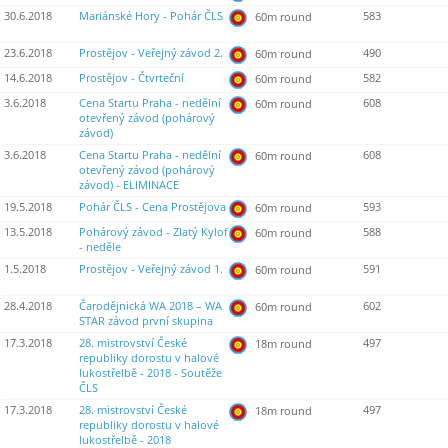
30.6.2018
Mariánské Hory - Pohár ČLS
583
60m round
23.6.2018
Prostějov - Veřejný závod 2.
490
60m round
14.6.2018
Prostějov - Čtvrteční
582
60m round
3.6.2018
Cena Startu Praha - nedělní
608
60m round
otevřený závod (pohárový
závod)
3.6.2018
Cena Startu Praha - nedělní
608
60m round
otevřený závod (pohárový
závod) - ELIMINACE
19.5.2018
Pohár ČLS - Cena Prostějova
593
60m round
13.5.2018
Pohárový závod - Zlatý Kylof
588
60m round
- neděle
1.5.2018
Prostějov - Veřejný závod 1.
591
60m round
28.4.2018
Čarodějnická WA 2018 – WA
602
60m round
STAR závod první skupina
17.3.2018
28. mistrovství České
497
18m round
republiky dorostu v halové
lukostřelbě - 2018 - Soutěže
ČLS
17.3.2018
28. mistrovství České
497
18m round
republiky dorostu v halové
lukostřelbě - 2018