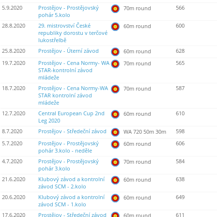
5.9.2020
Prostějov - Prostějovský
566
70m round
pohár 5.kolo
28.8.2020
29. mistrovství České
600
60m round
republiky dorostu v terčové
lukostřelbě
25.8.2020
Prostějov - Úterní závod
628
60m round
19.7.2020
Prostějov - Cena Normy- WA
565
70m round
STAR-kontrolní závod
mládeže
18.7.2020
Prostějov - Cena Normy-WA
587
70m round
STAR kontrolní závod
mládeže
12.7.2020
Central European Cup 2nd
610
60m round
Leg 2020
8.7.2020
Prostějov - Středeční závod
598
WA 720 50m 30m
5.7.2020
Prostějov - Prostějovský
606
60m round
pohár 3.kolo - neděle
4.7.2020
Prostějov - Prostějovský
584
70m round
pohár 3.kolo
21.6.2020
Klubový závod a kontrolní
638
60m round
závod SCM - 2.kolo
20.6.2020
Klubový závod a kontrolní
649
60m round
závod SCM - 1.kolo
17.6.2020
Prostějov - Středeční závod
611
60m round