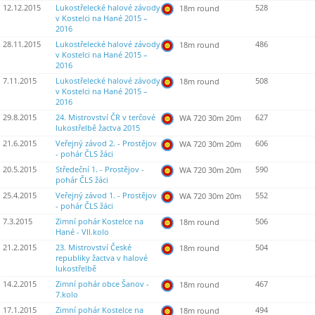
12.12.2015
Lukostřelecké halové závody
528
18m round
v Kostelci na Hané 2015 –
2016
28.11.2015
Lukostřelecké halové závody
486
18m round
v Kostelci na Hané 2015 –
2016
7.11.2015
Lukostřelecké halové závody
508
18m round
v Kostelci na Hané 2015 –
2016
29.8.2015
24. Mistrovství ČR v terčové
627
WA 720 30m 20m
lukostřelbě žactva 2015
21.6.2015
Veřejný závod 2. - Prostějov
606
WA 720 30m 20m
- pohár ČLS žáci
20.5.2015
Středeční 1. - Prostějov -
590
WA 720 30m 20m
pohár ČLS žáci
25.4.2015
Veřejný závod 1. - Prostějov
552
WA 720 30m 20m
- pohár ČLS žáci
7.3.2015
Zimní pohár Kostelce na
506
18m round
Hané - VII.kolo
21.2.2015
23. Mistrovství České
504
18m round
republiky žactva v halové
lukostřelbě
14.2.2015
Zimní pohár obce Šanov -
467
18m round
7.kolo
17.1.2015
Zimní pohár Kostelce na
494
18m round