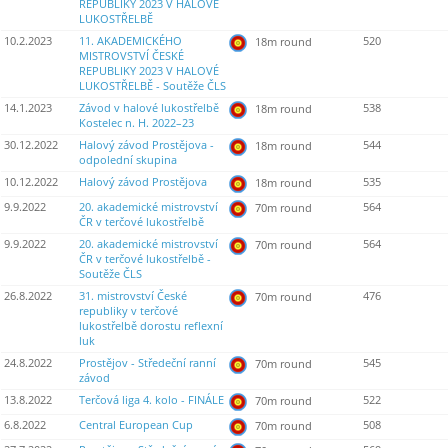
REPUBLIKY 2023 V HALOVÉ
LUKOSTŘELBĚ
10.2.2023
11. AKADEMICKÉHO
520
18m round
MISTROVSTVÍ ČESKÉ
REPUBLIKY 2023 V HALOVÉ
LUKOSTŘELBĚ - Soutěže ČLS
14.1.2023
Závod v halové lukostřelbě
538
18m round
Kostelec n. H. 2022–23
30.12.2022
Halový závod Prostějova -
544
18m round
odpolední skupina
10.12.2022
Halový závod Prostějova
535
18m round
9.9.2022
20. akademické mistrovství
564
70m round
ČR v terčové lukostřelbě
9.9.2022
20. akademické mistrovství
564
70m round
ČR v terčové lukostřelbě -
Soutěže ČLS
26.8.2022
31. mistrovství České
476
70m round
republiky v terčové
lukostřelbě dorostu reflexní
luk
24.8.2022
Prostějov - Středeční ranní
545
70m round
závod
13.8.2022
Terčová liga 4. kolo - FINÁLE
522
70m round
6.8.2022
Central European Cup
508
70m round