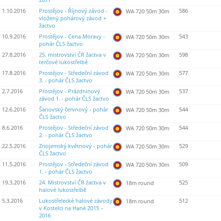
2017
1.10.2016
Prostějov - Říjnový závod -
586
WA 720 50m 30m
vložený pohárový závod +
žactvo
10.9.2016
Prostějov - Cena Moravy -
543
WA 720 50m 30m
pohár ČLS žactvo
27.8.2016
25. mistrovství ČR žactva v
598
WA 720 50m 30m
terčové lukostřelbě
17.8.2016
Prostějov - Středeční závod
577
WA 720 50m 30m
3. - pohár ČLS žactvo
2.7.2016
Prostějov - Prázdninový
537
WA 720 50m 30m
závod 1. - pohár ČLS žactvo
12.6.2016
Šanovský červnový - pohár
544
WA 720 50m 30m
ČLS žactvo
8.6.2016
Prostějov - Středeční závod
544
WA 720 50m 30m
2. - pohár ČLS žactvo
22.5.2016
Znojemský květnový - pohár
529
WA 720 50m 30m
ČLS žactvo
11.5.2016
Prostějov - Středeční závod
509
WA 720 50m 30m
1. - pohár ČLS žactvo
19.3.2016
24. Mistrovství ČR žactva v
525
18m round
halové lukostřelbě
5.3.2016
Lukostřelecké halové závody
512
18m round
v Kostelci na Hané 2015 –
2016