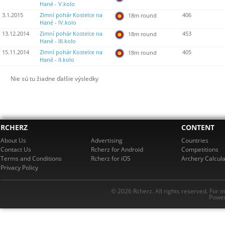
Hané - V.kolo
3.1.2015
Zimní pohár Kostelce na
406
18m round
Hané - IV.kolo
13.12.2014
Zimní pohár Kostelce na
453
18m round
Hané - III.kolo
15.11.2014
Zimní pohár Kostelce na
405
18m round
Hané - II.kolo
Nie sú tu žiadne ďalšie výsledky
RCHERZ
CONTENT
About Us
Advertising
Countries
Contact Us
Rcherz for Android
Competitions
Terms and Conditions
Rcherz for iOS
Archery Calcula
Privacy Policy
© 2026 Rcherz. All rights reserved. For 
Power