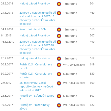
24.2.2018
Halový závod Prostějov
504
18m round
21.1.2018
Závody v halové lukostřelbě
460
18m round
v Kostelci na Hané 2017–18
otevřený přebor České obce
sokolské.
14.1.2018
Kontrolní závod SCM
510
18m round
6.1.2018
Halový závod Prostějov
507
18m round
16.12.2017
Závody v halové lukostřelbě
499
18m round
v Kostelci na Hané 2017-18
otevřený přebor České obce
sokolské.
2.12.2017
Halový závod Prostějov
512
18m round
30.9.2017
Pohár ČLS - Cena Moravy -
619
WA 720 40m 30m
neděle
30.9.2017
Pohár ČLS - Cena Moravy
530
60m round
sobota
2.9.2017
26. mistrovství České
609
WA 720 40m 30m
republiky žactva v terčové
lukostřelbě 2017
23.8.2017
Prostějov - Středeční závod
507
60m round
3.
10.8.2017
Prostějov -Prázdninový
622
WA 720 40m 30m
závod