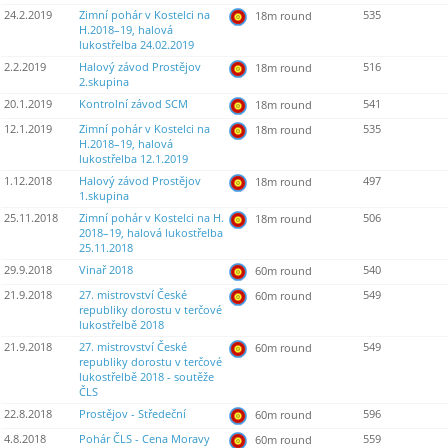
24.2.2019
Zimní pohár v Kostelci na
535
18m round
H.2018–19, halová
lukostřelba 24.02.2019
2.2.2019
Halový závod Prostějov
516
18m round
2.skupina
20.1.2019
Kontrolní závod SCM
541
18m round
12.1.2019
Zimní pohár v Kostelci na
535
18m round
H.2018–19, halová
lukostřelba 12.1.2019
1.12.2018
Halový závod Prostějov
497
18m round
1.skupina
25.11.2018
Zimní pohár v Kostelci na H.
506
18m round
2018–19, halová lukostřelba
25.11.2018
29.9.2018
Vinař 2018
540
60m round
21.9.2018
27. mistrovství České
549
60m round
republiky dorostu v terčové
lukostřelbě 2018
21.9.2018
27. mistrovství České
549
60m round
republiky dorostu v terčové
lukostřelbě 2018 - soutěže
ČLS
22.8.2018
Prostějov - Středeční
596
60m round
4.8.2018
Pohár ČLS - Cena Moravy
559
60m round