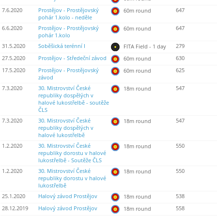
7.6.2020
Prostějov - Prostějovský
647
60m round
pohár 1.kolo - neděle
6.6.2020
Prostějov - Prostějovský
647
60m round
pohár 1.kolo
31.5.2020
Soběšická terénní I
279
FITA Field - 1 day
27.5.2020
Prostějov - Středeční závod
630
60m round
17.5.2020
Prostějov - Prostějovský
625
60m round
závod
7.3.2020
30. Mistrovství České
547
18m round
republiky dospělých v
halové lukostřelbě - soutěže
ČLS
7.3.2020
30. Mistrovství České
547
18m round
republiky dospělých v
halové lukostřelbě
1.2.2020
30. Mistrovství České
550
18m round
republiky dorostu v halové
lukostřelbě - Soutěže ČLS
1.2.2020
30. Mistrovství České
550
18m round
republiky dorostu v halové
lukostřelbě
25.1.2020
Halový závod Prostějov
538
18m round
28.12.2019
Halový závod Prostějov
558
18m round