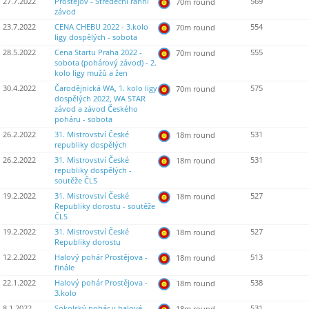
27.7.2022
Prostějov - Středeční ranní
569
70m round
závod
23.7.2022
CENA CHEBU 2022 - 3.kolo
554
70m round
ligy dospělých - sobota
28.5.2022
Cena Startu Praha 2022 -
555
70m round
sobota (pohárový závod) - 2.
kolo ligy mužů a žen
30.4.2022
Čarodějnická WA, 1. kolo ligy
575
70m round
dospělých 2022, WA STAR
závod a závod Českého
poháru - sobota
26.2.2022
31. Mistrovství České
531
18m round
republiky dospělých
26.2.2022
31. Mistrovství České
531
18m round
republiky dospělých -
soutěže ČLS
19.2.2022
31. Mistrovství České
527
18m round
Republiky dorostu - soutěže
ČLS
19.2.2022
31. Mistrovství České
527
18m round
Republiky dorostu
12.2.2022
Halový pohár Prostějova -
513
18m round
finále
22.1.2022
Halový pohár Prostějova -
538
18m round
3.kolo
8.1.2022
Sokolský pohár v halové
531
18m round