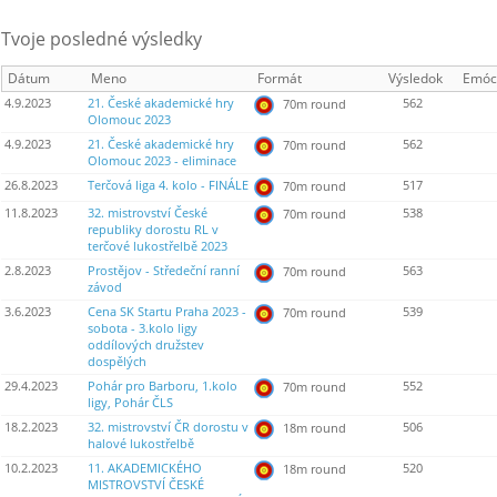
Tvoje posledné výsledky
Dátum
Meno
Formát
Výsledok
Emóc
4.9.2023
21. České akademické hry
562
70m round
Olomouc 2023
4.9.2023
21. České akademické hry
562
70m round
Olomouc 2023 - eliminace
26.8.2023
Terčová liga 4. kolo - FINÁLE
517
70m round
11.8.2023
32. mistrovství České
538
70m round
republiky dorostu RL v
terčové lukostřelbě 2023
2.8.2023
Prostějov - Středeční ranní
563
70m round
závod
3.6.2023
Cena SK Startu Praha 2023 -
539
70m round
sobota - 3.kolo ligy
oddílových družstev
dospělých
29.4.2023
Pohár pro Barboru, 1.kolo
552
70m round
ligy, Pohár ČLS
18.2.2023
32. mistrovství ČR dorostu v
506
18m round
halové lukostřelbě
10.2.2023
11. AKADEMICKÉHO
520
18m round
MISTROVSTVÍ ČESKÉ