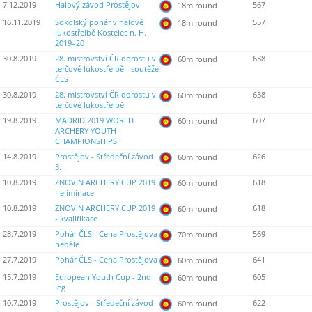
7.12.2019
Halový závod Prostějov
567
18m round
16.11.2019
Sokolský pohár v halové
557
18m round
lukostřelbě Kostelec n. H.
2019–20
30.8.2019
28. mistrovství ČR dorostu v
638
60m round
terčové lukostřelbě - soutěže
ČLS
30.8.2019
28. mistrovství ČR dorostu v
638
60m round
terčové lukostřelbě
19.8.2019
MADRID 2019 WORLD
607
60m round
ARCHERY YOUTH
CHAMPIONSHIPS
14.8.2019
Prostějov - Středeční závod
626
60m round
3.
10.8.2019
ZNOVIN ARCHERY CUP 2019
618
60m round
- eliminace
10.8.2019
ZNOVIN ARCHERY CUP 2019
618
60m round
- kvalifikace
28.7.2019
Pohár ČLS - Cena Prostějova
569
70m round
neděle
27.7.2019
Pohár ČLS - Cena Prostějova
641
60m round
15.7.2019
European Youth Cup - 2nd
605
60m round
leg
10.7.2019
Prostějov - Středeční závod
622
60m round