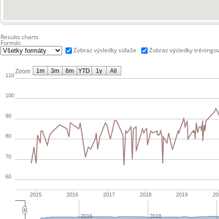
Results charts
Formát:
Zobraz výsledky súťaže
Zobraz výsledky tréningo
1m
3m
6m
YTD
1y
All
Zoom
110
100
90
80
70
60
2015
2016
2017
2018
2019
20
2016
2018