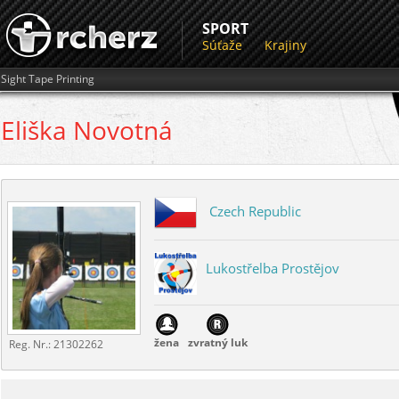
SPORT
Súťaže
Krajiny
Sight Tape Printing
Eliška
Novotná
Czech Republic
Lukostřelba Prostějov
žena
zvratný luk
Reg. Nr.:
21302262