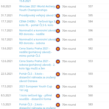
15.8.2021
9.8.2021
Wroclaw 2021 World Archery
557
70m round
Youth Championships
31.7.2021
Prostějovský veřejný závod 3
595
70m round
17.7.2021
CENA CHEBU - Terčová liga 3.
584
70m round
kolo RL - pohár ČLS 6. kolo
11.7.2021
Nominační a kontrolní závod
596
70m round
RD dorostu - neděle
10.7.2021
Nominační a kontrolní závod
605
70m round
RD dorostu - sobota
13.6.2021
Cena Startu Praha 2021 -
582
70m round
neděle (pohárový závod) -
mimo pohár ČLS
12.6.2021
Cena Startu Praha 2021 -
553
70m round
sobota (pohárový závod) - 2.
kolo ligy mužů a žen
22.5.2021
Pohár ČLS - 3.kolo -
593
70m round
distanční náhrada za zrušený
závod Ostrava
17.5.2021
2021 European Youth Cup
506
70m round
1st Leg
8.5.2021
1.kolo terčové ligy - přímé
560
70m round
soutěže - distanční forma
1.5.2021
Pohár ČLS - 2.kolo -
583
70m round
distanční náhrada za zrušený