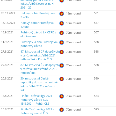
lukostřelbě Kostelec n. H.
2021–22
28.12.2021
Halový pohár Prostějova -
551
18m round
2.kolo
18.12.2021
Halový pohár Prostějova -
557
18m round
1.kolo
18.9.2021
Pohárový závod LK CERE s
567
70m round
eliminacemi
11.9.2021
Prostějov -Cena Prostějova-
588
70m round
pohárový závod
27.8.2021
87. Mistrovství ČR dospělých
588
70m round
v terčové lukostřelbě 2021 -
reflexní luk - Pohár ČLS
27.8.2021
87. Mistrovství ČR dospělých
588
70m round
v terčové lukostřelbě 2021 -
reflexní luk
20.8.2021
30. mistrovství České
590
70m round
republiky dorostu v terčové
lukostřelbě 2021 - reflexní
luk
15.8.2021
Finále Terčové ligy 2021 -
573
70m round
Pohárový závod ČLS
15.8.2021 - Pohár ČLS
15.8.2021
Finále Terčové ligy 2021 -
573
70m round
Pohárový závod ČLS