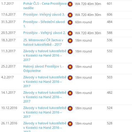
1.7.2017
Pohár ČLS - Cena Prostějova
601
WA 720 40m 30m
neděle
17.6.2017
Prostějov -Veřejný závod 3.
606
WA 720 40m 30m
31.5.2017
Prostějov - Středeční závod
484
60m round
1.
20.5.2017
Prostějov - Veřejný závod 2.
588
WA 720 40m 30m
18.3.2017
25. Mistrovství ČR žactva v
536
18m round
halové lukostřelbě - 2017
11.3.2017
Závody v halové lukostřelbě
532
18m round
v Kostelci na Hané 2016 –
2017
25.2.2017
Halový závod Prostějov I. -
532
18m round
Odpoledne
4.2.2017
Závody v halové lukostřelbě
503
18m round
v Kostelci na Hané 2016 –
2017
14.1.2017
Závody v halové lukostřelbě
482
18m round
v Kostelci na Hané 2016 –
2017
10.12.2016
Závody v halové lukostřelbě
524
18m round
v Kostelci na Hané 2016 –
2017
26.11.2016
Závody v halové lukostřelbě
528
18m round
v Kostelci na Hané 2016 –