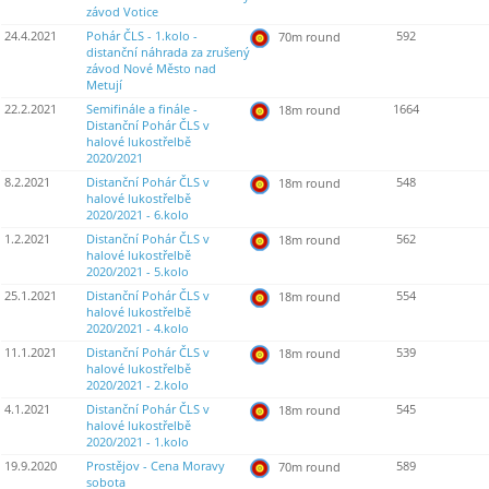
závod Votice
24.4.2021
Pohár ČLS - 1.kolo -
592
70m round
distanční náhrada za zrušený
závod Nové Město nad
Metují
22.2.2021
Semifinále a finále -
1664
18m round
Distanční Pohár ČLS v
halové lukostřelbě
2020/2021
8.2.2021
Distanční Pohár ČLS v
548
18m round
halové lukostřelbě
2020/2021 - 6.kolo
1.2.2021
Distanční Pohár ČLS v
562
18m round
halové lukostřelbě
2020/2021 - 5.kolo
25.1.2021
Distanční Pohár ČLS v
554
18m round
halové lukostřelbě
2020/2021 - 4.kolo
11.1.2021
Distanční Pohár ČLS v
539
18m round
halové lukostřelbě
2020/2021 - 2.kolo
4.1.2021
Distanční Pohár ČLS v
545
18m round
halové lukostřelbě
2020/2021 - 1.kolo
19.9.2020
Prostějov - Cena Moravy
589
70m round
sobota