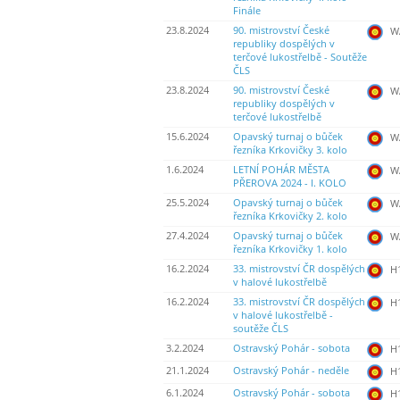
Finále
23.8.2024
90. mistrovství České
WA
republiky dospělých v
terčové lukostřelbě - Soutěže
ČLS
23.8.2024
90. mistrovství České
WA
republiky dospělých v
terčové lukostřelbě
15.6.2024
Opavský turnaj o bůček
WA
řezníka Krkovičky 3. kolo
1.6.2024
LETNÍ POHÁR MĚSTA
WA
PŘEROVA 2024 - I. KOLO
25.5.2024
Opavský turnaj o bůček
WA
řezníka Krkovičky 2. kolo
27.4.2024
Opavský turnaj o bůček
WA
řezníka Krkovičky 1. kolo
16.2.2024
33. mistrovství ČR dospělých
H
v halové lukostřelbě
16.2.2024
33. mistrovství ČR dospělých
H
v halové lukostřelbě -
soutěže ČLS
3.2.2024
Ostravský Pohár - sobota
H
21.1.2024
Ostravský Pohár - neděle
H
6.1.2024
Ostravský Pohár - sobota
H