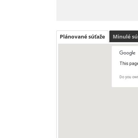
Plánované súťaže
Minulé sú
This page
Do you own