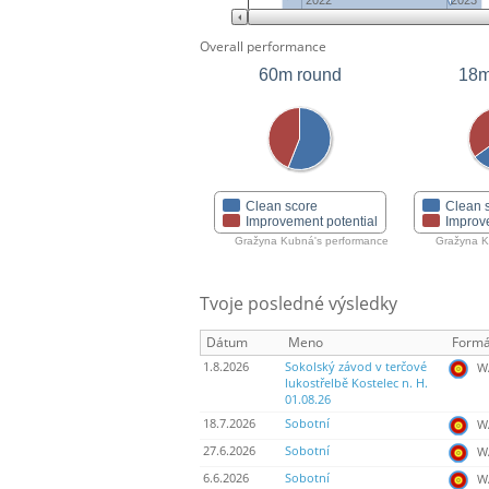
2022
2023
Overall performance
60m round
18m
Clean score
Clean 
Improvement potential
Improv
Gražyna Kubná's performance
Gražyna K
Tvoje posledné výsledky
Dátum
Meno
Formá
1.8.2026
Sokolský závod v terčové
WA
lukostřelbě Kostelec n. H.
01.08.26
18.7.2026
Sobotní
WA
27.6.2026
Sobotní
WA
6.6.2026
Sobotní
WA