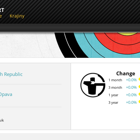
RT
e
Krajiny
Change
h Republic
+0.0%
1 month
+0.0%
3 month
Opava
+0.0%
1 year
+0.0%
3 year
uk