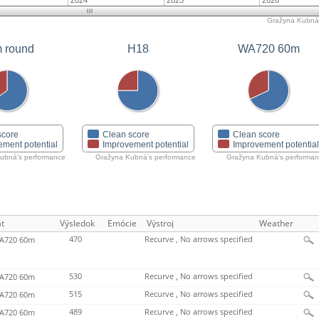
2024
2025
2026
Gražyna Kubná'
 round
H18
WA720 60m
score
Clean score
Clean score
ement potential
Improvement potential
Improvement potentia
ubná's performance
Gražyna Kubná's performance
Gražyna Kubná's performa
t
Výsledok
Emócie
Výstroj
Weather
470
Recurve , No arrows specified
720 60m
530
Recurve , No arrows specified
720 60m
515
Recurve , No arrows specified
720 60m
489
Recurve , No arrows specified
720 60m