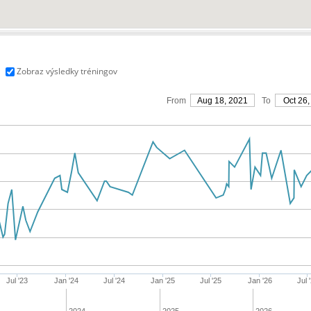
Zobraz výsledky tréningov
From
Aug 18, 2021
To
Oct 26,
Jul '23
Jan '24
Jul '24
Jan '25
Jul '25
Jan '26
Jul 