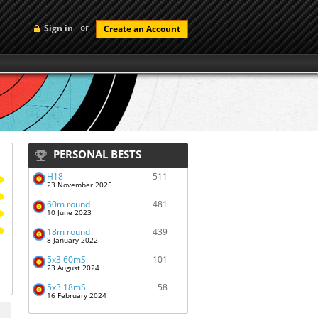
or
Sign in
Create an Account
PERSONAL BESTS
H18
511
23 November 2025
60m round
481
10 June 2023
18m round
439
8 January 2022
5x3 60mS
101
23 August 2024
5x3 18mS
58
16 February 2024