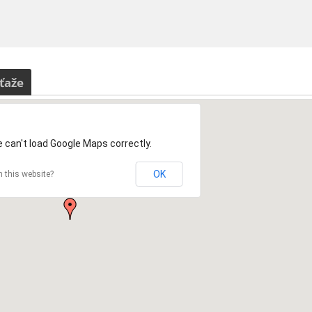
ťaže
 can't load Google Maps correctly.
OK
 this website?