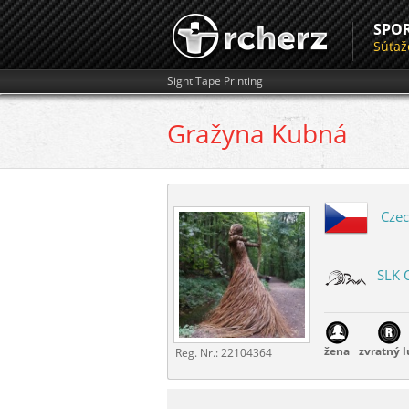
SPO
Súťaž
Sight Tape Printing
Gražyna
Kubná
Czec
SLK 
žena
zvratný l
Reg. Nr.:
22104364