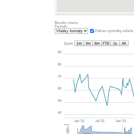
Results charts
Formát:
Zobraz výsledky súťaže
1m
3m
6m
YTD
1y
All
Zoom
90
80
70
60
50
40
Jan '22
Jul '22
Jan '23