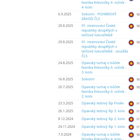
řezníka Krkovičky II. ročník -
4. kolo
6.9.2025
Sobotní - POHÁROVÝ
WA
ZÁVOD ČLS
29.8.2025
91. mistrovství České
WA
republiky dospělých v
terčové lukostřelbě
29.8.2025
91. mistrovství České
WA
republiky dospělých v
terčové lukostřelbě - soutěže
ČLS
24.8.2025
Opavský turnaj o bůček
WA
řezníka Krkovičky II. ročník -
3. kolo
16.8.2025
Sobotní
WA
20.7.2025
Opavský turnaj o bůček
WA
řezníka Krkovičky II. ročník -
2. kolo
23.3.2025
Opavský ledový šíp Finále
H
26.1.2025
Opavský ledový šíp 3. kolo
H
8.12.2024
Opavský ledový šíp 2. kolo
H
24.11.2024
Opavský ledový šíp 1. kolo
H
7.9.2024
Opavský turnaj o bůček
WA
řezníka Krkovičky 4. kolo -