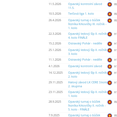
11.5.2026
Opavský kontrolní závod
WA
11.5.
10.5.2026
Terčová liga 1. kolo
WA
26.4.2026
Opavský turnaj o bůček
WA
řezníka Krkovičky III. ročník -
1. kolo
22.3.2026
Opavský ledový šíp II. ročník
H
4. kolo FINÁLE
15.2.2026
Ostravský Pohár - neděle
H
25.1.2026
Opavský ledový šíp II. ročník
H
3. kolo
11.1.2026
Ostravský Pohár - neděle
H
4.1.2026
Opavský kontrolní závod
H
14.12.2025
Opavský ledový šíp II. ročník
H
2. kolo
29.11.2025
Halový závod LK CERE 3.kolo
H
2. skupina
23.11.2025
Opavský ledový šíp II. ročník
H
1. kolo
28.9.2025
Opavský turnaj o bůček
WA
řezníka Krkovičky II. ročník -
5. kolo - FINÁLE
7.9.2025
Opavský turnaj o bůček
WA