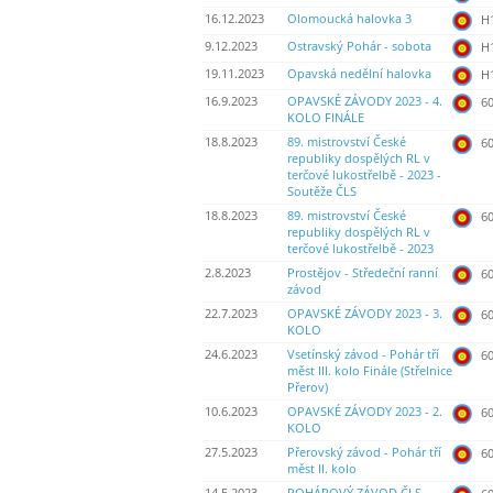
16.12.2023
Olomoucká halovka 3
H
9.12.2023
Ostravský Pohár - sobota
H
19.11.2023
Opavská nedělní halovka
H
16.9.2023
OPAVSKÉ ZÁVODY 2023 - 4.
60
KOLO FINÁLE
18.8.2023
89. mistrovství České
60
republiky dospělých RL v
terčové lukostřelbě - 2023 -
Soutěže ČLS
18.8.2023
89. mistrovství České
60
republiky dospělých RL v
terčové lukostřelbě - 2023
2.8.2023
Prostějov - Středeční ranní
60
závod
22.7.2023
OPAVSKÉ ZÁVODY 2023 - 3.
60
KOLO
24.6.2023
Vsetínský závod - Pohár tří
60
měst III. kolo Finále (Střelnice
Přerov)
10.6.2023
OPAVSKÉ ZÁVODY 2023 - 2.
60
KOLO
27.5.2023
Přerovský závod - Pohár tří
60
měst II. kolo