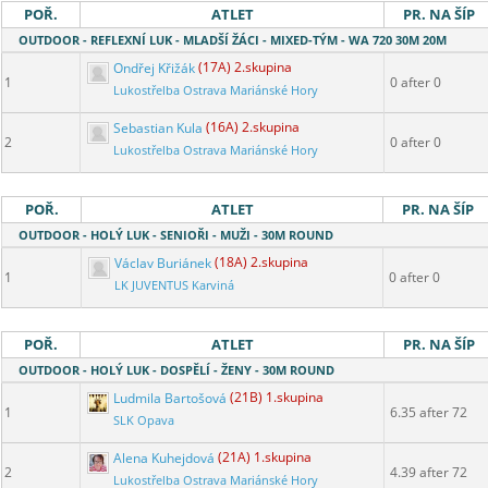
POŘ.
ATLET
PR. NA ŠÍP
OUTDOOR - REFLEXNÍ LUK - MLADŠÍ ŽÁCI - MIXED-TÝM - WA 720 30M 20M
Ondřej Křižák
(17A) 2.skupina
1
0 after 0
Lukostřelba Ostrava Mariánské Hory
Sebastian Kula
(16A) 2.skupina
2
0 after 0
Lukostřelba Ostrava Mariánské Hory
POŘ.
ATLET
PR. NA ŠÍP
OUTDOOR - HOLÝ LUK - SENIOŘI - MUŽI - 30M ROUND
Václav Buriánek
(18A) 2.skupina
1
0 after 0
LK JUVENTUS Karviná
POŘ.
ATLET
PR. NA ŠÍP
OUTDOOR - HOLÝ LUK - DOSPĚLÍ - ŽENY - 30M ROUND
Ludmila Bartošová
(21B) 1.skupina
1
6.35 after 72
SLK Opava
Alena Kuhejdová
(21A) 1.skupina
2
4.39 after 72
Lukostřelba Ostrava Mariánské Hory