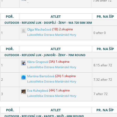
1
7.96 after 72
-
POŘ.
ATLET
PR. NA ŠÍP
OUTDOOR - REFLEXNÍ LUK - DOSPĚLÍ - ŽENY - WA 720 50M 30M
Olga Machačová
(1B) 2.skupina
1
0 after 0
Lukostřelba Ostrava Mariánské Hory
POŘ.
ATLET
PR. NA ŠÍP
OUTDOOR - REFLEXNÍ LUK - JUNIOŘI - ŽENY - 70M ROUND
Klára Grapová
(3A) 1.skupina
1
8.15 after 72
Lukostřelba Ostrava Mariánské Hory
Martina Bartošová
(2A) 1.skupina
2
7.32 after 72
Lukostřelba Ostrava Mariánské Hory
Eva Kuhejdová
(4A) 1.skupina
3
7 after 72
Lukostřelba Ostrava Mariánské Hory
POŘ.
ATLET
PR. NA ŠÍP
OUTDOOR - REFLEXNÍ LUK - KADETI - MUŽI - 60M ROUND