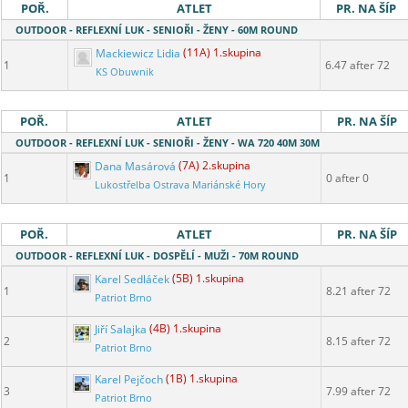
POŘ.
ATLET
PR. NA ŠÍP
OUTDOOR - REFLEXNÍ LUK - SENIOŘI - ŽENY - 60M ROUND
Mackiewicz Lidia
(11A) 1.skupina
1
6.47 after 72
KS Obuwnik
POŘ.
ATLET
PR. NA ŠÍP
OUTDOOR - REFLEXNÍ LUK - SENIOŘI - ŽENY - WA 720 40M 30M
Dana Masárová
(7A) 2.skupina
1
0 after 0
Lukostřelba Ostrava Mariánské Hory
POŘ.
ATLET
PR. NA ŠÍP
OUTDOOR - REFLEXNÍ LUK - DOSPĚLÍ - MUŽI - 70M ROUND
Karel Sedláček
(5B) 1.skupina
1
8.21 after 72
Patriot Brno
Jiří Salajka
(4B) 1.skupina
2
8.15 after 72
Patriot Brno
Karel Pejčoch
(1B) 1.skupina
3
7.99 after 72
Patriot Brno