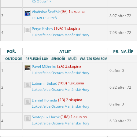
KS Obuwnik
Vladislav Ševčák
(9A) 1.skupina
3
8.07 after 72
LK ARCUS Plzeň
Petyo Kishev
(10A) 1.skupina
4
7.93 after 72
Lukostřelba Ostrava Mariánské Hory
POŘ.
ATLET
PR. NA ŠÍP
OUTDOOR - REFLEXNÍ LUK - SENIOŘI - MUŽI - WA 720 50M 30M
Pavel Miženko
(2A) 2.skupina
1
0 after 0
Lukostřelba Ostrava Mariánské Hory
Lubomír Sukač
(16B) 1.skupina
2
6.82 after 72
Lukostřelba Ostrava Mariánské Hory
Daniel Homola
(2B) 2.skupina
3
0 after 0
Lukostřelba Ostrava Mariánské Hory
Svatopluk Harok
(16A) 1.skupina
4
6.39 after 72
Lukostřelba Ostrava Mariánské Hory