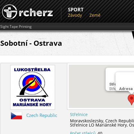
SPORT
Závody
Země
Sight Tape Printing
Sobotní - Ostrava
Střelnice
Střelnice LO 
Adresa
Střelnice
Czech Republic
Moravskoslezsky,
Czech Republi
Střelnice LO Mariánské Hory,
Os
Počet střelců
40