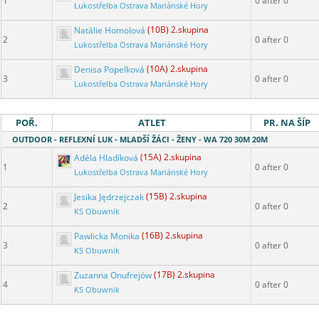
1
0 after 0
Lukostřelba Ostrava Mariánské Hory
Natálie Homolová
(10B) 2.skupina
2
0 after 0
Lukostřelba Ostrava Mariánské Hory
Denisa Popelková
(10A) 2.skupina
3
0 after 0
Lukostřelba Ostrava Mariánské Hory
POŘ.
ATLET
PR. NA ŠÍP
OUTDOOR - REFLEXNÍ LUK - MLADŠÍ ŽÁCI - ŽENY - WA 720 30M 20M
Adéla Hladíková
(15A) 2.skupina
1
0 after 0
Lukostřelba Ostrava Mariánské Hory
Jesika Jędrzejczak
(15B) 2.skupina
2
0 after 0
KS Obuwnik
Pawlicka Monika
(16B) 2.skupina
3
0 after 0
KS Obuwnik
Zuzanna Onufrejów
(17B) 2.skupina
4
0 after 0
KS Obuwnik