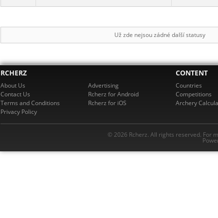
Už zde nejsou zádné další statusy
RCHERZ
CONTENT
About Us
Advertising
Countries
Contact Us
Rcherz for Android
Competitions
Terms and Conditions
Rcherz for iOS
Archery Calcula
Privacy Policy
© 2026 Rcherz. All rights reserved. For 
Power