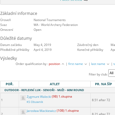
Základní informace
Úroveň
National Tournaments
Svaz
WA - World Archery Federation
Omezení
Open
Důležíté datumy
Datum začátku
May 4, 2019
Závěrečný den
Ma
Předběžné přihlášky
April 4, 2019
Konečné přihlášky
Apr
Výsledky
Order qualification by :
position
|
first name
|
last name
|
Filter by club:
POŘ.
ATLET
PR. NA ŠÍP
OUTDOOR - REFLEXNÍ LUK - SENIOŘI - MUŽI - 60M ROUND
Zygmunt Walecki
(9B) 1.skupina
1
8.51 after 72
KS Obuwnik
Jarosław Mackiewicz
(10B) 1.skupina
2
8.21 after 72