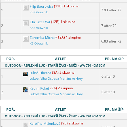
Filip Baurowicz
(11B) 1.skupina
1
7.93 after 72
KS Obuwnik
Chruszcz Wit
(12B) 1.skupina
2
7 after 72
KS Obuwnik
Zaremba Michał
(12A) 1.skupina
3
6.83 after 72
KS Obuwnik
POŘ.
ATLET
PR. NA ŠÍP
OUTDOOR - REFLEXNÍ LUK - STARŠÍ ŽÁCI - MUŽI - WA 720 40M 30M
Lukáš Liberda
(8A) 2.skupina
1
0 after 0
Lukostřelba Ostrava Mariánské Hory
Radim Kokeš
(9A) 2.skupina
2
0 after 0
Lukostřelba Ostrava Mariánské Hory
POŘ.
ATLET
PR. NA ŠÍP
OUTDOOR - REFLEXNÍ LUK - STARŠÍ ŽÁCI - ŽENY - WA 720 40M 30M
Karolína Miženková
(9B) 2.skupina