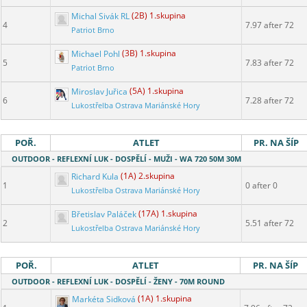
Michal Sivák RL
(2B) 1.skupina
4
7.97 after 72
Patriot Brno
Michael Pohl
(3B) 1.skupina
5
7.83 after 72
Patriot Brno
Miroslav Juřica
(5A) 1.skupina
6
7.28 after 72
Lukostřelba Ostrava Mariánské Hory
POŘ.
ATLET
PR. NA ŠÍP
OUTDOOR - REFLEXNÍ LUK - DOSPĚLÍ - MUŽI - WA 720 50M 30M
Richard Kula
(1A) 2.skupina
1
0 after 0
Lukostřelba Ostrava Mariánské Hory
Břetislav Paláček
(17A) 1.skupina
2
5.51 after 72
Lukostřelba Ostrava Mariánské Hory
POŘ.
ATLET
PR. NA ŠÍP
OUTDOOR - REFLEXNÍ LUK - DOSPĚLÍ - ŽENY - 70M ROUND
Markéta Sidková
(1A) 1.skupina