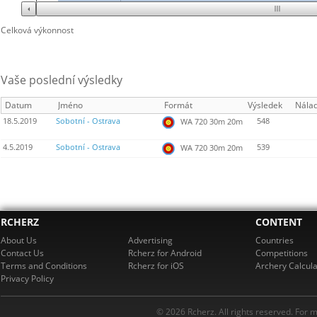
Celková výkonnost
Vaše poslední výsledky
Datum
Jméno
Formát
Výsledek
Nála
18.5.2019
Sobotní - Ostrava
548
WA 720 30m 20m
4.5.2019
Sobotní - Ostrava
539
WA 720 30m 20m
RCHERZ
CONTENT
About Us
Advertising
Countries
Contact Us
Rcherz for Android
Competitions
Terms and Conditions
Rcherz for iOS
Archery Calcula
Privacy Policy
© 2026 Rcherz. All rights reserved. For 