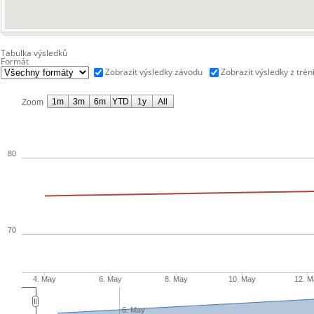
Tabulka výsledků
Formát
Zobrazit výsledky závodu
Zobrazit výsledky z trén
1m
3m
6m
YTD
1y
All
Zoom
80
70
4. May
6. May
8. May
10. May
12. M
6. May