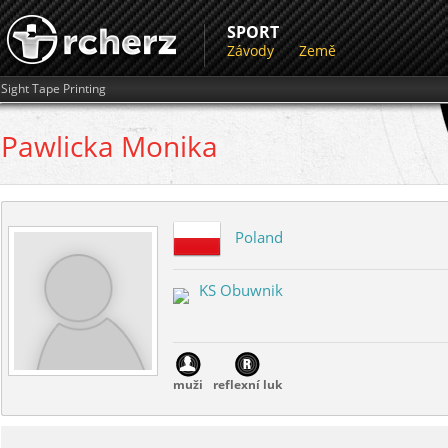
SPORT
Závody
Země
Sight Tape Printing
Pawlicka
Monika
Poland
KS Obuwnik
muži
reflexní luk