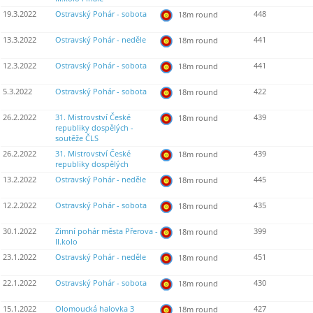
19.3.2022
Ostravský Pohár - sobota
448
18m round
13.3.2022
Ostravský Pohár - neděle
441
18m round
12.3.2022
Ostravský Pohár - sobota
441
18m round
5.3.2022
Ostravský Pohár - sobota
422
18m round
26.2.2022
31. Mistrovství České
439
18m round
republiky dospělých -
soutěže ČLS
26.2.2022
31. Mistrovství České
439
18m round
republiky dospělých
13.2.2022
Ostravský Pohár - neděle
445
18m round
12.2.2022
Ostravský Pohár - sobota
435
18m round
30.1.2022
Zimní pohár města Přerova -
399
18m round
II.kolo
23.1.2022
Ostravský Pohár - neděle
451
18m round
22.1.2022
Ostravský Pohár - sobota
430
18m round
15.1.2022
Olomoucká halovka 3
427
18m round