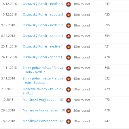
16.12.2018
Ostravský Pohár - neděle 3
447
18m round
15.12.2018
Ostravský Pohár - sobota 3
435
18m round
9.12.2018
Ostravský Pohár - neděle 2
395
18m round
8.12.2018
Ostravský Pohár - sobota 2
354
18m round
25.11.2018
Ostravský Pohár - neděle 1
421
18m round
24.11.2018
Ostravský Pohár - sobota1
428
18m round
11.11.2018
Zimní pohár města Přerova -
398
18m round
II.kolo - Neděle
3.11.2018
Zimní pohár města Přerova -
332
18m round
I.kolo - Sobota
2.9.2018
Opavské závody - IV. kolo -
479
30m round
FINÁLE
1.9.2018
Mariánské Hory sobotní 13.
473
30m round
29.8.2018
Mariánské Hory středeční 10.
478
30m round
18.8.2018
Mariánské Hory sobotní 12.
447
30m round