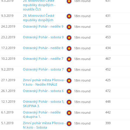
9.3.2019
29. Mistrovství České
431
18m round
republiky dospělých -
soutěže ČLS
9.3.2019
29. Mistrovství České
431
18m round
republiky dospělých
24.2.2019
Ostravský Pohár - neděle 9
453
18m round
23.2.2019
Ostravský Pohár - sobota 9
453
18m round
17.2.2019
Ostravský Pohár - neděle 8
434
18m round
10.2.2019
Ostravský Pohár - neděle 7
467
18m round
9.2.2019
Ostravský Pohár - sobota 7
452
18m round
27.1.2019
Zimní pohár města Přerova -
425
18m round
V.kolo - Neděle FINÁLE
26.1.2019
Ostravský Pohár - sobota 6
472
18m round
12.1.2019
Ostravský Pohár - sobota 5,
448
18m round
SKUPINA 3.
6.1.2019
Ostravský Pohár - neděle
442
18m round
4,skupina 1.
5.1.2019
Zimní pohár města Přerova -
399
18m round
IV.kolo - Sobota