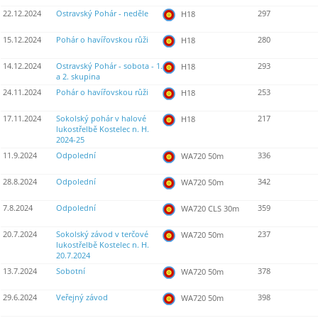
22.12.2024
Ostravský Pohár - neděle
297
H18
15.12.2024
Pohár o havířovskou růži
280
H18
14.12.2024
Ostravský Pohár - sobota - 1.
293
H18
a 2. skupina
24.11.2024
Pohár o havířovskou růži
253
H18
17.11.2024
Sokolský pohár v halové
217
H18
lukostřelbě Kostelec n. H.
2024-25
11.9.2024
Odpolední
336
WA720 50m
28.8.2024
Odpolední
342
WA720 50m
7.8.2024
Odpolední
359
WA720 CLS 30m
20.7.2024
Sokolský závod v terčové
237
WA720 50m
lukostřelbě Kostelec n. H.
20.7.2024
13.7.2024
Sobotní
378
WA720 50m
29.6.2024
Veřejný závod
398
WA720 50m