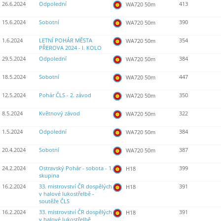
26.6.2024
Odpolední
413
WA720 50m
15.6.2024
Sobotní
390
WA720 50m
1.6.2024
LETNÍ POHÁR MĚSTA
354
WA720 50m
PŘEROVA 2024 - I. KOLO
29.5.2024
Odpolední
384
WA720 50m
18.5.2024
Sobotní
447
WA720 50m
12.5.2024
Pohár ČLS - 2. závod
350
WA720 50m
8.5.2024
Květnový závod
322
WA720 50m
1.5.2024
Odpolední
384
WA720 50m
20.4.2024
Sobotní
387
WA720 50m
24.2.2024
Ostravský Pohár - sobota - 1.
399
H18
skupina
16.2.2024
33. mistrovství ČR dospělých
391
H18
v halové lukostřelbě -
soutěže ČLS
16.2.2024
33. mistrovství ČR dospělých
391
H18
v halové lukostřelbě