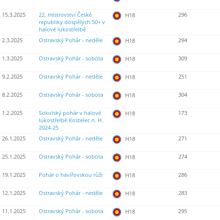
15.3.2025
22. mistrovství České
296
H18
republiky dospělých 50+ v
halové lukostřelbě
2.3.2025
Ostravský Pohár - neděle
294
H18
1.3.2025
Ostravský Pohár - sobota
309
H18
9.2.2025
Ostravský Pohár - neděle
251
H18
8.2.2025
Ostravský Pohár - sobota
304
H18
1.2.2025
Sokolský pohár v halové
173
H18
lukostřelbě Kostelec n. H.
2024-25
26.1.2025
Ostravský Pohár - neděle
271
H18
25.1.2025
Ostravský Pohár - sobota
274
H18
19.1.2025
Pohár o havířovskou růži
286
H18
12.1.2025
Ostravský Pohár - neděle
283
H18
11.1.2025
Ostravský Pohár - sobota
295
H18