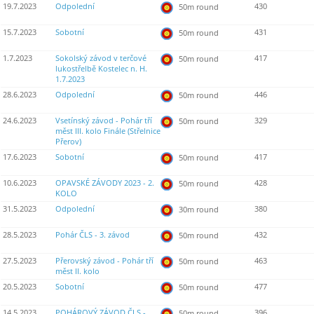
19.7.2023
Odpolední
430
50m round
15.7.2023
Sobotní
431
50m round
1.7.2023
Sokolský závod v terčové
417
50m round
lukostřelbě Kostelec n. H.
1.7.2023
28.6.2023
Odpolední
446
50m round
24.6.2023
Vsetínský závod - Pohár tří
329
50m round
měst III. kolo Finále (Střelnice
Přerov)
17.6.2023
Sobotní
417
50m round
10.6.2023
OPAVSKÉ ZÁVODY 2023 - 2.
428
50m round
KOLO
31.5.2023
Odpolední
380
30m round
28.5.2023
Pohár ČLS - 3. závod
432
50m round
27.5.2023
Přerovský závod - Pohár tří
463
50m round
měst II. kolo
20.5.2023
Sobotní
477
50m round
14.5.2023
POHÁROVÝ ZÁVOD ČLS -
396
50m round