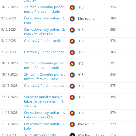
2023-24
16.12.2023
29. ročník Zimního poháru
326
H18
města Přerova - III.kolo
9.12.2023
Československý pohár - 2.
388
18m round
kolo
9.12.2023
Československý pohár - 2.
388
H18
kolo - soutěže ČLS
3.12.2023
Ostravský Pohár - neděle
376
H18
2.12.2023
Ostravský Pohár - sobota
363
H18
26.11.2023
29. ročník Zimního poháru
351
H18
města Přerova - II.kolo
19.11.2023
29. ročník Zimního poháru
343
H18
města Přerova - I.kolo
18.11.2023
Ostravský Pohár - sobota
375
H18
17.11.2023
Sokolský pohár v halové
354
H18
lukostřelbě Kostelec n. H.
2023-24
11.11.2023
Československý pohár - 1.
279
H18
kolo - soutěže ČLS
11.11.2023
Československý pohár - 1.
279
18m round
kolo
7.10.2023
32. mistrovství České
116
FITA Field - 1 day