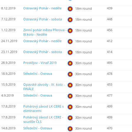
8.12.2019
Ostravský Pohár - neděle
439
18m round
7.12.2019
Ostravský Pohár - sobota
448
18m round
1.12.2019
Zimní pohár města Přerova -
456
18m round
III.kolo - Neděle
24.11.2019
Ostravský Pohár - neděle
412
18m round
23.11.2019
Ostravský Pohár - sobota
414
18m round
28.9.2019
Prostějov - Vinař 2019
495
30m round
18.9.2019
Středeční - Ostrava
478
30m round
15.9.2019
Opavské závody - IV. kolo -
455
30m round
FINÁLE
4.9.2019
Středeční - Ostrava
477
30m round
17.8.2019
Pohárový závod LK CERE s
499
30m round
eliminacemi
17.8.2019
Pohárový závod LK CERE -
499
30m round
soutěže ČLS
14.8.2019
Středeční - Ostrava
470
30m round