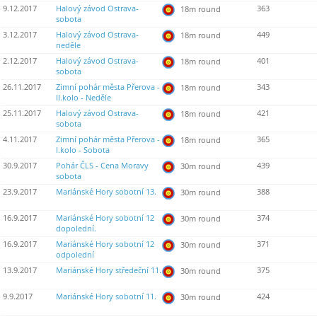
9.12.2017
Halový závod Ostrava-
363
18m round
sobota
3.12.2017
Halový závod Ostrava-
449
18m round
neděle
2.12.2017
Halový závod Ostrava-
401
18m round
sobota
26.11.2017
Zimní pohár města Přerova -
343
18m round
II.kolo - Neděle
25.11.2017
Halový závod Ostrava-
421
18m round
sobota
4.11.2017
Zimní pohár města Přerova -
365
18m round
I.kolo - Sobota
30.9.2017
Pohár ČLS - Cena Moravy
439
30m round
sobota
23.9.2017
Mariánské Hory sobotní 13.
388
30m round
16.9.2017
Mariánské Hory sobotní 12
374
30m round
dopolední.
16.9.2017
Mariánské Hory sobotní 12
371
30m round
odpolední
13.9.2017
Mariánské Hory středeční 11.
375
30m round
9.9.2017
Mariánské Hory sobotní 11.
424
30m round