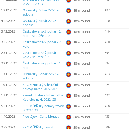
2022 - I.KOLO
10.12.2022
Ostravský Pohár 22/23 –
437
18m round
sobota
4.12.2022
Ostravský Pohár 22/23 –
410
18m round
neděle
3.12.2022
Československý pohár - 2.
410
18m round
kolo - soutěže ČLS
3.12.2022
Československý pohár - 2.
410
18m round
kolo
20.11.2022
Československý pohár - 1.
394
18m round
kolo - soutěže ČLS
20.11.2022
Československý pohár - 1.
394
18m round
kolo
19.11.2022
Ostravský Pohár 22/23 –
413
18m round
sobota
16.11.2022
KROMĚŘÍŽský středeční
424
18m round
halový závod 2022/2023
13.11.2022
Závod v halové lukostřelbě
422
18m round
Kostelec n. H. 2022–23
5.11.2022
KROMĚŘÍŽský halový závod
418
18m round
2022/2023
1.10.2022
Prostějov - Cena Moravy
433
50m round
25.9.2022
KROMĚŘÍŽský závod
506
50m round