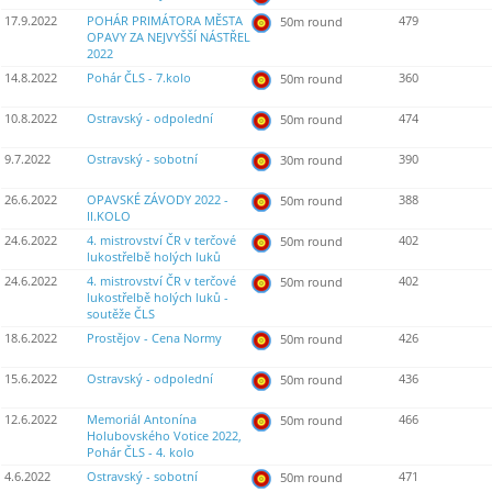
17.9.2022
POHÁR PRIMÁTORA MĚSTA
479
50m round
OPAVY ZA NEJVYŠŠÍ NÁSTŘEL
2022
14.8.2022
Pohár ČLS - 7.kolo
360
50m round
10.8.2022
Ostravský - odpolední
474
50m round
9.7.2022
Ostravský - sobotní
390
30m round
26.6.2022
OPAVSKÉ ZÁVODY 2022 -
388
50m round
II.KOLO
24.6.2022
4. mistrovství ČR v terčové
402
50m round
lukostřelbě holých luků
24.6.2022
4. mistrovství ČR v terčové
402
50m round
lukostřelbě holých luků -
soutěže ČLS
18.6.2022
Prostějov - Cena Normy
426
50m round
15.6.2022
Ostravský - odpolední
436
50m round
12.6.2022
Memoriál Antonína
466
50m round
Holubovského Votice 2022,
Pohár ČLS - 4. kolo
4.6.2022
Ostravský - sobotní
471
50m round