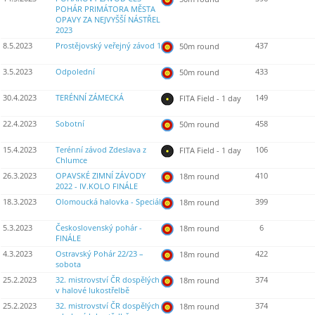
POHÁR PRIMÁTORA MĚSTA
OPAVY ZA NEJVYŠŠÍ NÁSTŘEL
2023
8.5.2023
Prostějovský veřejný závod 1
437
50m round
3.5.2023
Odpolední
433
50m round
30.4.2023
TERÉNNÍ ZÁMECKÁ
149
FITA Field - 1 day
22.4.2023
Sobotní
458
50m round
15.4.2023
Terénní závod Zdeslava z
106
FITA Field - 1 day
Chlumce
26.3.2023
OPAVSKÉ ZIMNÍ ZÁVODY
410
18m round
2022 - IV.KOLO FINÁLE
18.3.2023
Olomoucká halovka - Speciál
399
18m round
5.3.2023
Československý pohár -
6
18m round
FINÁLE
4.3.2023
Ostravský Pohár 22/23 –
422
18m round
sobota
25.2.2023
32. mistrovství ČR dospělých
374
18m round
v halové lukostřelbě
25.2.2023
32. mistrovství ČR dospělých
374
18m round