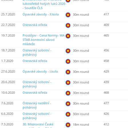
lukostřelbě holých luků 2020
- Soutěže ČLS
25.7.2020
Opavské závody - II.kolo
417
30m round
22.7.2020
Ostravská středa
409
30m round
19.7.2020
Prostějov - Cena Normy- WA
465
30m round
STAR-kontrolní závod
mládeže
18.7.2020
Ostravský sobotní -
456
30m round
pohárový
1.7.2020
Ostravská středa
458
30m round
27.6.2020
Opavské závody - I.kolo
429
30m round
20.6.2020
Ostravský sobotní -
439
30m round
pohárový
10.6.2020
Ostravská středa
468
30m round
7.6.2020
Ostravský nedělní -
477
30m round
pohárový
6.6.2020
Ostravský sobotní -
426
30m round
pohárový
7.3.2020
30. Mistrovství České
412
18m round