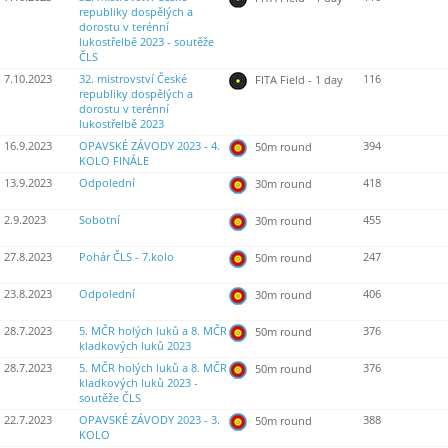
republiky dospělých a
dorostu v terénní
lukostřelbě 2023 - soutěže
ČLS
7.10.2023
32. mistrovství České
116
FITA Field - 1 day
republiky dospělých a
dorostu v terénní
lukostřelbě 2023
16.9.2023
OPAVSKÉ ZÁVODY 2023 - 4.
394
50m round
KOLO FINÁLE
13.9.2023
Odpolední
418
30m round
2.9.2023
Sobotní
455
30m round
27.8.2023
Pohár ČLS - 7.kolo
247
50m round
23.8.2023
Odpolední
406
30m round
28.7.2023
5. MČR holých luků a 8. MČR
376
50m round
kladkových luků 2023
28.7.2023
5. MČR holých luků a 8. MČR
376
50m round
kladkových luků 2023 -
soutěže ČLS
22.7.2023
OPAVSKÉ ZÁVODY 2023 - 3.
388
50m round
KOLO