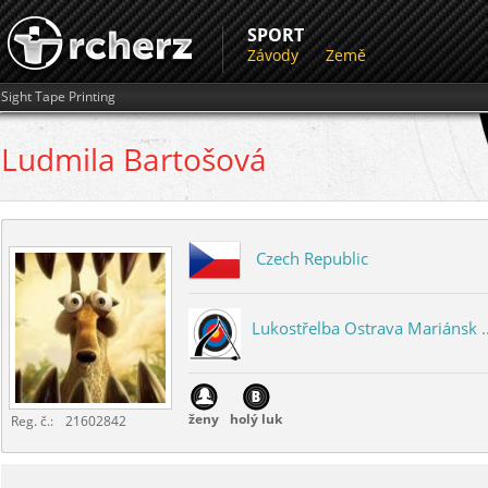
SPORT
Závody
Země
Sight Tape Printing
Ludmila
Bartošová
Czech Republic
Lukostřelba Ostrava Mariánsk ..
ženy
holý luk
Reg. č.:
21602842