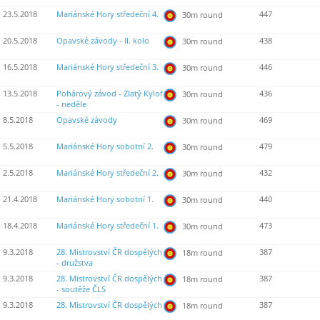
23.5.2018
Mariánské Hory středeční 4.
447
30m round
20.5.2018
Opavské závody - II. kolo
438
30m round
16.5.2018
Mariánské Hory středeční 3.
446
30m round
13.5.2018
Pohárový závod - Zlatý Kylof
436
30m round
- neděle
8.5.2018
Opavské závody
469
30m round
5.5.2018
Mariánské Hory sobotní 2.
479
30m round
2.5.2018
Mariánské Hory středeční 2.
432
30m round
21.4.2018
Mariánské Hory sobotní 1.
440
30m round
18.4.2018
Mariánské Hory středeční 1.
473
30m round
9.3.2018
28. Mistrovství ČR dospělých
387
18m round
- družstva
9.3.2018
28. Mistrovství ČR dospělých
387
18m round
- soutěže ČLS
9.3.2018
28. Mistrovství ČR dospělých
387
18m round