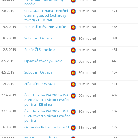
neděle
2.6.2019
Cena Startu Praha - nedělní
471
30m round
otevřený závod (pohárový
závod) - ELIMINACE
19.5.2019
Pohár tří měst PRE Neděle
468
30m round
18.5.2019
Sobotní - Ostrava
381
30m round
12.5.2019
Pohár ČLS - neděle
451
30m round
8.5.2019
Opavské závody - I.kolo
446
30m round
4.5.2019
Sobotní - Ostrava
457
30m round
1.5.2019
Středeční - Ostrava
411
30m round
27.4.2019
Čarodějnická WA 2019 – WA
407
30m round
STAR závod a závod Českého
poháru - Elimince
27.4.2019
Čarodějnická WA 2019 – WA
407
30m round
STAR závod a závod Českého
poháru
16.3.2019
Ostravský Pohár - sobota 11
422
18m round