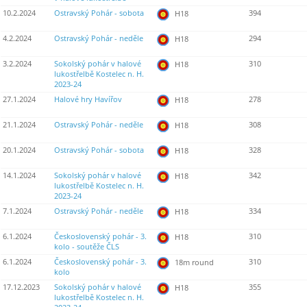
10.2.2024
Ostravský Pohár - sobota
394
H18
4.2.2024
Ostravský Pohár - neděle
294
H18
3.2.2024
Sokolský pohár v halové
310
H18
lukostřelbě Kostelec n. H.
2023-24
27.1.2024
Halové hry Havířov
278
H18
21.1.2024
Ostravský Pohár - neděle
308
H18
20.1.2024
Ostravský Pohár - sobota
328
H18
14.1.2024
Sokolský pohár v halové
342
H18
lukostřelbě Kostelec n. H.
2023-24
7.1.2024
Ostravský Pohár - neděle
334
H18
6.1.2024
Československý pohár - 3.
310
H18
kolo - soutěže ČLS
6.1.2024
Československý pohár - 3.
310
18m round
kolo
17.12.2023
Sokolský pohár v halové
355
H18
lukostřelbě Kostelec n. H.