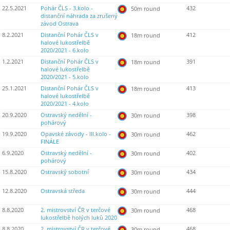
22.5.2021
Pohár ČLS - 3.kolo -
432
50m round
distanční náhrada za zrušený
závod Ostrava
8.2.2021
Distanční Pohár ČLS v
412
18m round
halové lukostřelbě
2020/2021 - 6.kolo
1.2.2021
Distanční Pohár ČLS v
391
18m round
halové lukostřelbě
2020/2021 - 5.kolo
25.1.2021
Distanční Pohár ČLS v
413
18m round
halové lukostřelbě
2020/2021 - 4.kolo
20.9.2020
Ostravský nedělní -
398
30m round
pohárový
19.9.2020
Opavské závody - III.kolo -
462
30m round
FINÁLE
6.9.2020
Ostravský nedělní -
402
30m round
pohárový
15.8.2020
Ostravský sobotní
434
30m round
12.8.2020
Ostravská středa
444
30m round
8.8.2020
2. mistrovství ČR v terčové
468
30m round
lukostřelbě holých luků 2020
8.8.2020
2. mistrovství ČR v terčové
468
30m round