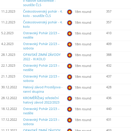
v halové lukostřelbě -
soutěže ČLS
11.2.2023
Československý pohár - 4.
357
18m round
kolo - soutěže ČLS
11.2.2023
Československý pohár - 4.
357
18m round
kolo
5.2.2023
Ostravský Pohár 22/23 –
410
18m round
neděle
4.2.2023
Ostravský Pohár 22/23 –
409
18m round
sobota
28.1.2023
OPAVSKÉ ZIMNÍ ZÁVODY
388
18m round
2022 - III.KOLO
22.1.2023
Ostravský Pohár 22/23 –
432
18m round
neděle
21.1.2023
Ostravský Pohár 22/23 –
437
18m round
sobota
30.12.2022
Halový závod Prostějova -
428
18m round
ranní skupina
28.12.2022
KROMĚŘÍŽský středeční
436
18m round
halový závod 2022/2023
18.12.2022
Ostravský Pohár 22/23 –
440
18m round
neděle
17.12.2022
Ostravský Pohár 22/23 –
431
18m round
sobota
11.12.2022
OPAVSKÉ ZIMNÍ ZÁVODY
403
18m round