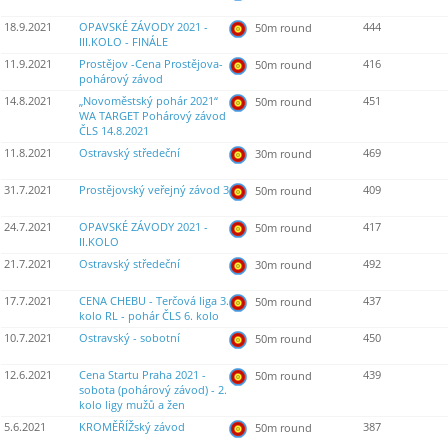
18.9.2021
OPAVSKÉ ZÁVODY 2021 -
444
50m round
III.KOLO - FINÁLE
11.9.2021
Prostějov -Cena Prostějova-
416
50m round
pohárový závod
14.8.2021
„Novoměstský pohár 2021“
451
50m round
WA TARGET Pohárový závod
ČLS 14.8.2021
11.8.2021
Ostravský středeční
469
30m round
31.7.2021
Prostějovský veřejný závod 3
409
50m round
24.7.2021
OPAVSKÉ ZÁVODY 2021 -
417
50m round
II.KOLO
21.7.2021
Ostravský středeční
492
30m round
17.7.2021
CENA CHEBU - Terčová liga 3.
437
50m round
kolo RL - pohár ČLS 6. kolo
10.7.2021
Ostravský - sobotní
450
50m round
12.6.2021
Cena Startu Praha 2021 -
439
50m round
sobota (pohárový závod) - 2.
kolo ligy mužů a žen
5.6.2021
KROMĚŘÍŽský závod
387
50m round