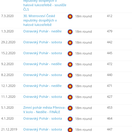
republiky dospělých v
halové lukostřelbě - soutěže
ČLS
7.3.2020
30. Mistrovství České
412
18m round
republiky dospělých v
halové lukostřelbě
1.3.2020
Ostravský Pohár - neděle
479
18m round
29.2.2020
Ostravský Pohár - sobota
442
18m round
15.2.2020
Ostravský Pohár - sobota
445
18m round
9.2.2020
Ostravský Pohár - neděle
472
18m round
8.2.2020
Ostravský Pohár - sobota
440
18m round
12.1.2020
Ostravský Pohár - neděle
471
18m round
11.1.2020
Ostravský Pohár - sobota
427
18m round
5.1.2020
Zimní pohár města Přerova -
453
18m round
V.kolo - Neděle - FINÁLE
4.1.2020
Ostravský Pohár - sobota
464
18m round
21.12.2019
Ostravský Pohár - sobota
447
18m round