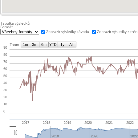
Tabulka výsledků
Formát
Zobrazit výsledky závodu
Zobrazit výsledky z trén
1m
3m
6m
YTD
1y
All
Zoom
90
80
70
60
50
40
30
20
10
0
2017
2018
2019
2020
2021
2022
2018
2020
2022