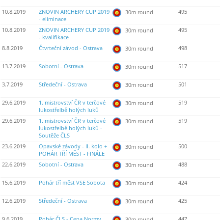
10.8.2019
ZNOVIN ARCHERY CUP 2019
495
30m round
- eliminace
10.8.2019
ZNOVIN ARCHERY CUP 2019
495
30m round
- kvalifikace
8.8.2019
Čtvrteční závod - Ostrava
498
30m round
13.7.2019
Sobotní - Ostrava
517
30m round
3.7.2019
Středeční - Ostrava
501
30m round
29.6.2019
1. mistrovství ČR v terčové
519
30m round
lukostřelbě holých luků
29.6.2019
1. mistrovství ČR v terčové
519
30m round
lukostřelbě holých luků -
Soutěže ČLS
23.6.2019
Opavské závody - II. kolo +
500
30m round
POHÁR TŘÍ MĚST - FINÁLE
22.6.2019
Sobotní - Ostrava
488
30m round
15.6.2019
Pohár tří měst VSE Sobota
424
30m round
12.6.2019
Středeční - Ostrava
425
30m round
9.6.2019
Pohár ČLS - Cena Normy
447
30m round