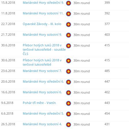
15.8.2018
Mariánské Hory středeční 9.
399
30m round
11.8.2018
Mariánské Hory sobotní 11.
392
30m round
22.7.2018
Opavské Závody - III. kolo
377
30m round
21.7.2018
Mariánské Hory sobotní 9.
403
30m round
30.6.2018
Přebor holých luků 2018 v
415
30m round
terčové lukostřelbě - soutěže
ČLS
30.6.2018
Přebor holých luků 2018 v
415
30m round
terčové lukostřelbě
23.6.2018
Mariánské Hory sobotní 7.
485
30m round
20.6.2018
Mariánské Hory středeční 6.
447
30m round
16.6.2018
Mariánské Hory sobotní 6.
402
30m round
9.6.2018
Pohár tří měst - Vsetín
443
30m round
6.6.2018
Mariánské Hory středeční 5.
454
30m round
26.5.2018
Mariánské Hory sobotní 4.
431
30m round