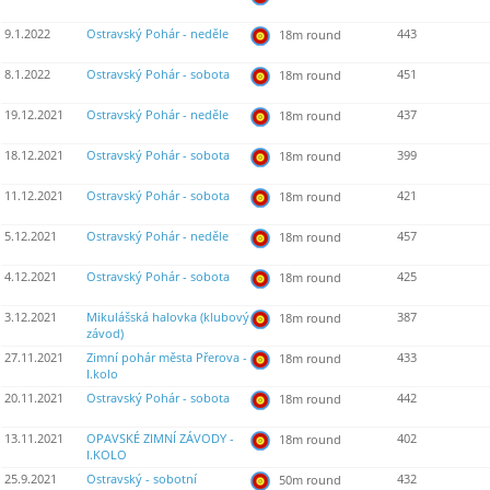
9.1.2022
Ostravský Pohár - neděle
443
18m round
8.1.2022
Ostravský Pohár - sobota
451
18m round
19.12.2021
Ostravský Pohár - neděle
437
18m round
18.12.2021
Ostravský Pohár - sobota
399
18m round
11.12.2021
Ostravský Pohár - sobota
421
18m round
5.12.2021
Ostravský Pohár - neděle
457
18m round
4.12.2021
Ostravský Pohár - sobota
425
18m round
3.12.2021
Mikulášská halovka (klubový
387
18m round
závod)
27.11.2021
Zimní pohár města Přerova -
433
18m round
I.kolo
20.11.2021
Ostravský Pohár - sobota
442
18m round
13.11.2021
OPAVSKÉ ZIMNÍ ZÁVODY -
402
18m round
I.KOLO
25.9.2021
Ostravský - sobotní
432
50m round