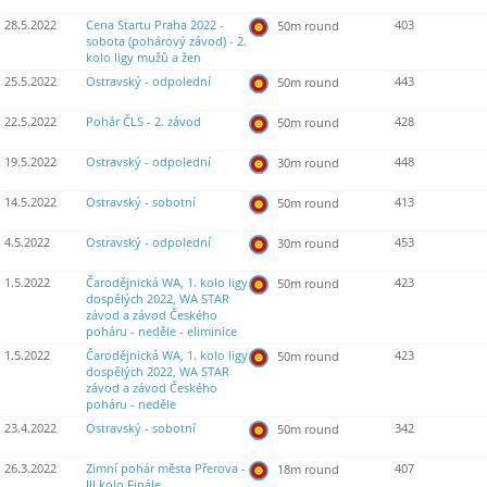
28.5.2022
Cena Startu Praha 2022 -
403
50m round
sobota (pohárový závod) - 2.
kolo ligy mužů a žen
25.5.2022
Ostravský - odpolední
443
50m round
22.5.2022
Pohár ČLS - 2. závod
428
50m round
19.5.2022
Ostravský - odpolední
448
30m round
14.5.2022
Ostravský - sobotní
413
50m round
4.5.2022
Ostravský - odpolední
453
30m round
1.5.2022
Čarodějnická WA, 1. kolo ligy
423
50m round
dospělých 2022, WA STAR
závod a závod Českého
poháru - neděle - eliminice
1.5.2022
Čarodějnická WA, 1. kolo ligy
423
50m round
dospělých 2022, WA STAR
závod a závod Českého
poháru - neděle
23.4.2022
Ostravský - sobotní
342
50m round
26.3.2022
Zimní pohár města Přerova -
407
18m round
III.kolo Finále