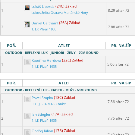
Lukáš Liberda
(24C) Základ
1
8.29 after 72
Lukostřelba Ostrava Mariánské Hory
Daniel Cajthaml
(26A) Základ
2
7.88 after 72
1. LK Plzeň 1935
POŘ.
ATLET
PR. NA ŠÍP
OUTDOOR - REFLEXNÍ LUK - JUNIOŘI - ŽENY - 70M ROUND
Kateřina Herdová
(22C) Základ
1
5.06 after 72
1. LK Plzeň 1935
POŘ.
ATLET
PR. NA ŠÍP
OUTDOOR - REFLEXNÍ LUK - KADETI - MUŽI - 60M ROUND
Pavel Stupka
(18C) Základ
1
7.86 after 72
LO TJ SPARTAK Chrást
Jan Stiegler
(17A) Základ
2
7.76 after 72
1. LK Plzeň 1935
Ondřej Kilian
(17B) Základ
3
7.42 after 72