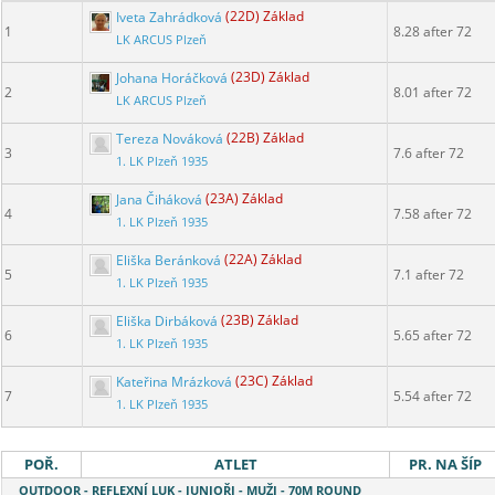
Iveta Zahrádková
(22D) Základ
1
8.28 after 72
LK ARCUS Plzeň
Johana Horáčková
(23D) Základ
2
8.01 after 72
LK ARCUS Plzeň
Tereza Nováková
(22B) Základ
3
7.6 after 72
1. LK Plzeň 1935
Jana Čiháková
(23A) Základ
4
7.58 after 72
1. LK Plzeň 1935
Eliška Beránková
(22A) Základ
5
7.1 after 72
1. LK Plzeň 1935
Eliška Dirbáková
(23B) Základ
6
5.65 after 72
1. LK Plzeň 1935
Kateřina Mrázková
(23C) Základ
7
5.54 after 72
1. LK Plzeň 1935
POŘ.
ATLET
PR. NA ŠÍP
OUTDOOR - REFLEXNÍ LUK - JUNIOŘI - MUŽI - 70M ROUND