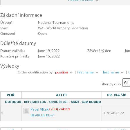
Základní informace
Úroveň
National Tournaments
Svaz
WA - World Archery Federation
Omezení
Open
Důležíté datumy
Datum začátku
June 19, 2022
Závěrečný den
Ju
Konečné přihlášky
June 15, 2022
Výsledky
Order qualification by :
position
|
first name
|
last name
|
Filter by club:
POŘ.
ATLET
PR. NA ŠÍP
OUTDOOR - REFLEXNÍ LUK - SENIOŘI 60+ - MUŽI - 60M ROUND
Pavel Vlček
(20B) Základ
1
7.76 after 72
LK ARCUS Plzeň