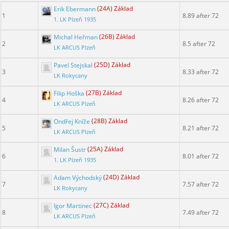
Erik Ebermann
(24A) Základ
1
8.89 after 72
1. LK Plzeň 1935
Michal Heřman
(26B) Základ
2
8.5 after 72
LK ARCUS Plzeň
Pavel Stejskal
(25D) Základ
3
8.33 after 72
LK Rokycany
Filip Hoška
(27B) Základ
4
8.26 after 72
LK ARCUS Plzeň
Ondřej Kníže
(28B) Základ
5
8.21 after 72
LK ARCUS Plzeň
Milan Šustr
(25A) Základ
6
8.01 after 72
1. LK Plzeň 1935
Adam Východský
(24D) Základ
7
7.57 after 72
LK Rokycany
Igor Martinec
(27C) Základ
8
7.49 after 72
LK ARCUS Plzeň