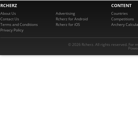
RCHERZ
CONTENT
About Us
Advertising
Countries
Contact Us
Rcherz for Android
Competitions
Terms and Conditions
Rcherz for iOS
Archery Calcula
Privacy Policy
© 2026 Rcherz. All rights reserved. For 
Power