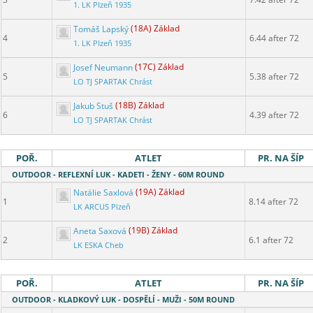
1. LK Plzeň 1935
Tomáš Lapský
(18A) Základ
4
6.44 after 72
1. LK Plzeň 1935
Josef Neumann
(17C) Základ
5
5.38 after 72
LO TJ SPARTAK Chrást
Jakub Stuš
(18B) Základ
6
4.39 after 72
LO TJ SPARTAK Chrást
POŘ.
ATLET
PR. NA ŠÍP
OUTDOOR - REFLEXNÍ LUK - KADETI - ŽENY - 60M ROUND
Natálie Saxlová
(19A) Základ
1
8.14 after 72
LK ARCUS Plzeň
Aneta Saxová
(19B) Základ
2
6.1 after 72
LK ESKA Cheb
POŘ.
ATLET
PR. NA ŠÍP
OUTDOOR - KLADKOVÝ LUK - DOSPĚLÍ - MUŽI - 50M ROUND