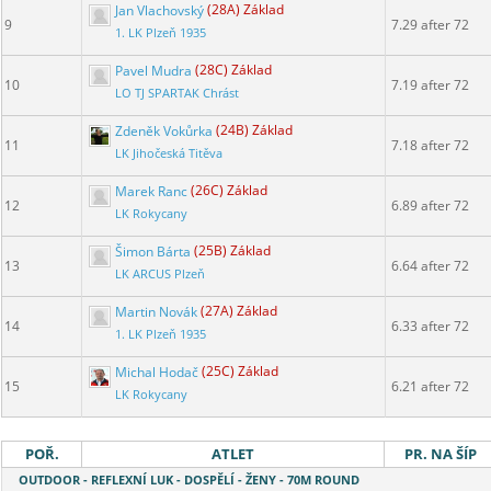
Jan Vlachovský
(28A) Základ
9
7.29 after 72
1. LK Plzeň 1935
Pavel Mudra
(28C) Základ
10
7.19 after 72
LO TJ SPARTAK Chrást
Zdeněk Vokůrka
(24B) Základ
11
7.18 after 72
LK Jihočeská Titěva
Marek Ranc
(26C) Základ
12
6.89 after 72
LK Rokycany
Šimon Bárta
(25B) Základ
13
6.64 after 72
LK ARCUS Plzeň
Martin Novák
(27A) Základ
14
6.33 after 72
1. LK Plzeň 1935
Michal Hodač
(25C) Základ
15
6.21 after 72
LK Rokycany
POŘ.
ATLET
PR. NA ŠÍP
OUTDOOR - REFLEXNÍ LUK - DOSPĚLÍ - ŽENY - 70M ROUND