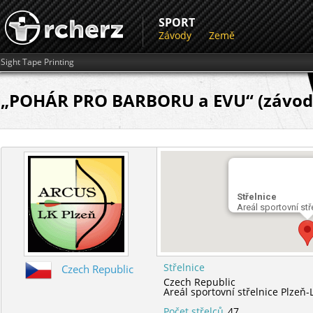
SPORT
Závody
Země
Sight Tape Printing
„POHÁR PRO BARBORU a EVU“ (závod
Střelnice
Areál sportovní st
Střelnice
Czech Republic
Czech Republic
Areál sportovní střelnice Plzeň
Počet střelců
47