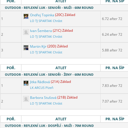
POŘ.
ATLET
PR. NA ŠÍP
OUTDOOR - REFLEXNÍ LUK - SENIOŘI - MUŽI - 60M ROUND
Ondřej Topinka
(20C) Základ
1
6.72 after 72
LO TJ SPARTAK Chrást
Ivan Šembera
(21C) Základ
2
6.24 after 72
LO TJ SPARTAK Chrást
Martin Kýr
(20D) Základ
3
5.88 after 72
LO TJ SPARTAK Chrást
POŘ.
ATLET
PR. NA ŠÍP
OUTDOOR - REFLEXNÍ LUK - SENIOŘI - ŽENY - 60M ROUND
Jitka Rádlová
(21A) Základ
1
7.83 after 72
LK ARCUS Plzeň
Barbora Stušová
(21B) Základ
2
7.07 after 72
LO TJ SPARTAK Chrást
POŘ.
ATLET
PR. NA ŠÍP
OUTDOOR - REFLEXNÍ LUK - DOSPĚLÍ - MUŽI - 70M ROUND