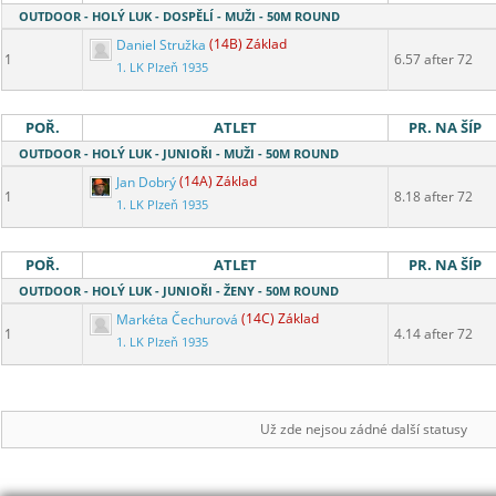
OUTDOOR - HOLÝ LUK - DOSPĚLÍ - MUŽI - 50M ROUND
Daniel Stružka
(14B) Základ
1
6.57 after 72
1. LK Plzeň 1935
POŘ.
ATLET
PR. NA ŠÍP
OUTDOOR - HOLÝ LUK - JUNIOŘI - MUŽI - 50M ROUND
Jan Dobrý
(14A) Základ
1
8.18 after 72
1. LK Plzeň 1935
POŘ.
ATLET
PR. NA ŠÍP
OUTDOOR - HOLÝ LUK - JUNIOŘI - ŽENY - 50M ROUND
Markéta Čechurová
(14C) Základ
1
4.14 after 72
1. LK Plzeň 1935
Už zde nejsou zádné další statusy