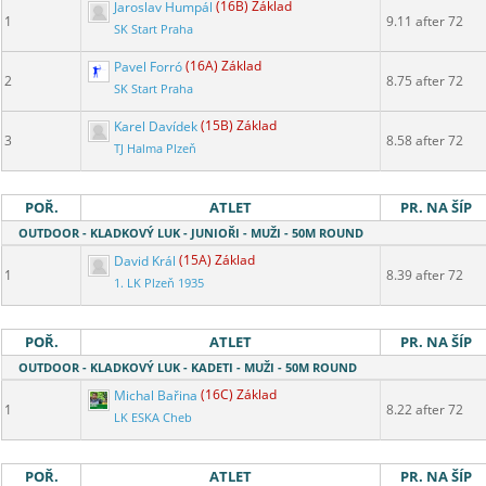
Jaroslav Humpál
(16B) Základ
1
9.11 after 72
SK Start Praha
Pavel Forró
(16A) Základ
2
8.75 after 72
SK Start Praha
Karel Davídek
(15B) Základ
3
8.58 after 72
TJ Halma Plzeň
POŘ.
ATLET
PR. NA ŠÍP
OUTDOOR - KLADKOVÝ LUK - JUNIOŘI - MUŽI - 50M ROUND
David Král
(15A) Základ
1
8.39 after 72
1. LK Plzeň 1935
POŘ.
ATLET
PR. NA ŠÍP
OUTDOOR - KLADKOVÝ LUK - KADETI - MUŽI - 50M ROUND
Michal Bařina
(16C) Základ
1
8.22 after 72
LK ESKA Cheb
POŘ.
ATLET
PR. NA ŠÍP