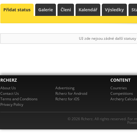
Přidat status
Galerie
Členi
Kalendář
Výsledky
St
Už zde nejsou zádné další statusy
RCHERZ
CONTENT
About Us
Advertising
Countries
Contact Us
Rcherz for Android
Competitions
Terms and Conditions
Rcherz for iOS
Archery Calcula
Privacy Policy
© 2026 Rcherz. All rights reserved. For 
Power