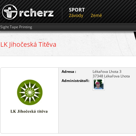
SPORT
Závody
Země
Sight Tape Printing
LK Jihočeská Titěva
Adresa :
Lékařova Lhota 3
37348
Lékařova Lhota
Administrátoři: