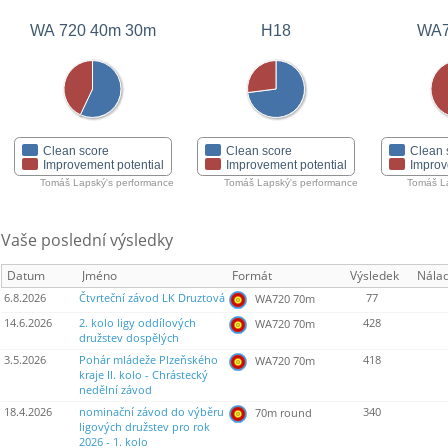
WA 720 40m 30m
H18
WA7
Clean score
Clean score
Clean 
Improvement potential
Improvement potential
Improv
Tomáš Lapský's performance
Tomáš Lapský's performance
Tomáš La
Vaše poslední výsledky
Datum
Jméno
Formát
Výsledek
Nála
6.8.2026
Čtvrteční závod LK Druztová
77
WA720 70m
14.6.2026
2. kolo ligy oddílových
428
WA720 70m
družstev dospělých
3.5.2026
Pohár mládeže Plzeňského
418
WA720 70m
kraje II. kolo - Chrástecký
nedělní závod
18.4.2026
nominační závod do výběru
340
70m round
ligových družstev pro rok
2026 - 1. kolo