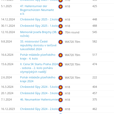
5.1.2025
47. Hallenturnier der
425
H18
Bogenschützen Neumarkt
e.V.
14.12.2024
Chrástecké šípy 2025 - 2.kolo
448
H18
30.11.2024
Chrástecké šípy 2025 - 1.kolo
488
H18
12.10.2024
Memoriál Josefa Brejchy (38.
545
70m round
ročník)
9.8.2024
33. mistrovství České
582
WA720 70m
republiky dorostu v terčové
lukostřelbě 2024
16.6.2024
Pohár mládeže plzeňského
517
WA720 70m
kraje - 4. kolo
15.6.2024
II. Cena SK Startu Praha 2024
474
WA720 70m
- sobota - 2. kolo poháru
olympijských nadějí
2.6.2024
Pohár mládeže plzeňského
222
WA720 70m
kraje 2024
16.3.2024
Chrástecké šípy 2024 - 5.kolo
404
H18
20.1.2024
Chrástecké šípy 2024 - 3.kolo
457
H18
7.1.2024
46. Neumarkter Hallenturnier
375
H18
16.12.2023
Chrástecké šípy 2024 - 2.kolo
462
H18