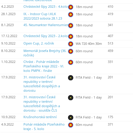
halové lukostřelbě
4.2.2023
Chrástecké šípy 2023 - 4.kolo
410
18m round
28.1.2023
IX. - Indoor Cup I.KLK
419
18m round
2022/2023 sobota 28.1.23
8.1.2023
45. Neumarkter Hallenturnier
341
18m round
17.12.2022
Chrástecké šípy 2023 - 2.kolo
407
18m round
9.10.2022
Open Cup, 2. ročník
513
WA 720 40m 30m
8.10.2022
Memoriál Josefa Brejchy (36.
459
60m round
ročník)
1.10.2022
Chrást - Pohár mládeže
331
60m round
Plzeňského kraje 2022 - VI.
kolo PMPK - finále
17.9.2022
31. mistrovství České
201
FITA Field - 1 day
republiky v terénní
lukostřelbě dospělých a
dorostu
17.9.2022
31. mistrovství České
201
FITA Field - 1 day
republiky v terénní
lukostřelbě dospělých a
dorostu - soutěže ČLS
10.9.2022
Krušnohorská terénní
175
FITA Field - 1 day
4.9.2022
Pohár mládeže Plzeňského
371
60m round
kraje - 5. kolo