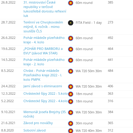
26.8.2022
31. mistrovství České
385
60m round
republiky v terčové
lukostřelbě dorostu reflexní
luk
28.7.2022
Terénní ve Chvojkovském
273
FITA Field - 1 day
mlýně, 4. ročník - mimo
soutěže ČLS
26.6.2022
Pohár mládeže plzeňského
492
60m round
kraje - 4. kolo
19.6.2022
„POHÁR PRO BARBORU a
464
60m round
EVU“ (závod WA STAR)
14.5.2022
Pohár mládeže plzeňského
441
60m round
kraje - 2. kolo
8.5.2022
Chrást - Pohár mládeže
484
WA 720 50m 30m
Plzeňského kraje 2022 - I.
kolo PMPK
24.4.2022
Jarní závod s eliminacemi
406
WA 720 50m 30m
12.3.2022
Chrástecké šípy 2022 - 5.kolo
363
18m round
5.2.2022
Chrástecké šípy 2022 - 4.kolo
316
18m round
9.10.2021
Memoriál Josefa Brejchy (35.
384
WA 720 50m 30m
ročník)
21.6.2021
Závod pro nováčky
365
30m round
8.8.2020
Sobotní závod
312
WA 720 40m 30m