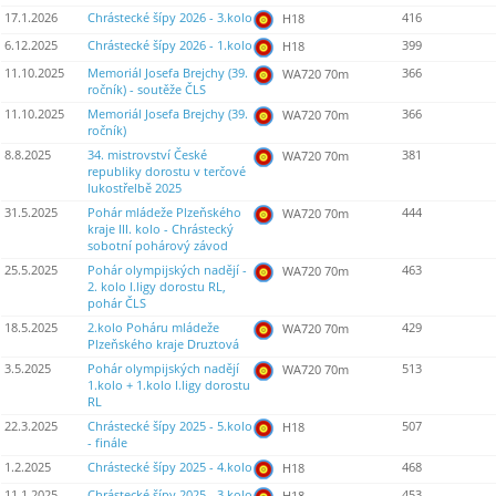
17.1.2026
Chrástecké šípy 2026 - 3.kolo
416
H18
6.12.2025
Chrástecké šípy 2026 - 1.kolo
399
H18
11.10.2025
Memoriál Josefa Brejchy (39.
366
WA720 70m
ročník) - soutěže ČLS
11.10.2025
Memoriál Josefa Brejchy (39.
366
WA720 70m
ročník)
8.8.2025
34. mistrovství České
381
WA720 70m
republiky dorostu v terčové
lukostřelbě 2025
31.5.2025
Pohár mládeže Plzeňského
444
WA720 70m
kraje III. kolo - Chrástecký
sobotní pohárový závod
25.5.2025
Pohár olympijských nadějí -
463
WA720 70m
2. kolo I.ligy dorostu RL,
pohár ČLS
18.5.2025
2.kolo Poháru mládeže
429
WA720 70m
Plzeňského kraje Druztová
3.5.2025
Pohár olympijských nadějí
513
WA720 70m
1.kolo + 1.kolo I.ligy dorostu
RL
22.3.2025
Chrástecké šípy 2025 - 5.kolo
507
H18
- finále
1.2.2025
Chrástecké šípy 2025 - 4.kolo
468
H18
11.1.2025
Chrástecké šípy 2025 - 3.kolo
453
H18