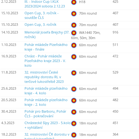
2.12.2023
III. - Indoor Cup I.KLK
425
H18
2023/2024 sobota 2.12.23
15.10.2023
Open Cup, 3. ročník -
407
70m round
soutěže ČLS
15.10.2023
Open Cup, 3. ročník
407
70m round
14.10.2023
Memoriál Josefa Brejchy (37.
916
WA1440 70m,
ročník)
60m, 50m, 30m
1.10.2023
Pohár mládeže Plzeňského
511
60m round
kraje - finále
16.9.2023
Chrást - Pohár mládeže
472
60m round
Plzeňského kraje 2023 - V.
kolo
11.8.2023
32. mistrovství České
529
60m round
republiky dorostu RL v
terčové lukostřelbě 2023
25.6.2023
Pohár mládeže plzeňského
494
60m round
kraje - 4. kolo
20.5.2023
Pohár mládeže plzeňského
482
60m round
kraje - 2. kolo
30.4.2023
Pohár pro Barboru, Pohár
450
60m round
ČLS - pokračování
4.3.2023
Chrástecké šípy 2023 - 5.kolo
451
18m round
+ vyhlášení
18.2.2023
32. mistrovství ČR dorostu v
364
18m round