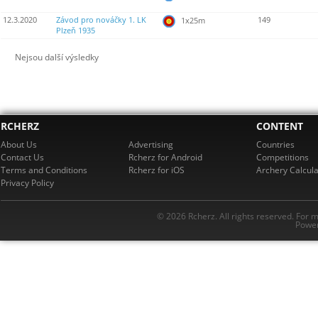
12.3.2020
Závod pro nováčky 1. LK
149
1x25m
Plzeň 1935
Nejsou další výsledky
RCHERZ
CONTENT
About Us
Advertising
Countries
Contact Us
Rcherz for Android
Competitions
Terms and Conditions
Rcherz for iOS
Archery Calcula
Privacy Policy
© 2026 Rcherz. All rights reserved. For 
Power