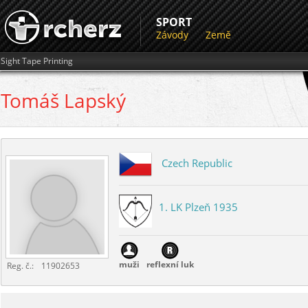
SPORT
Závody
Země
Sight Tape Printing
Tomáš
Lapský
Czech Republic
1. LK Plzeň 1935
muži
reflexní luk
Reg. č.:
11902653