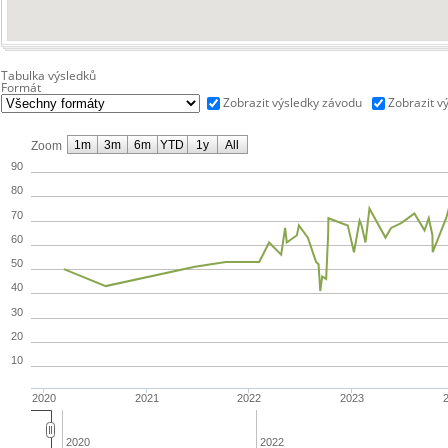
Tabulka výsledků
Formát
Zobrazit výsledky závodu
Zobrazit v
1m
3m
6m
YTD
1y
All
Zoom
90
80
70
60
50
40
30
20
10
2020
2021
2022
2023
2020
2022