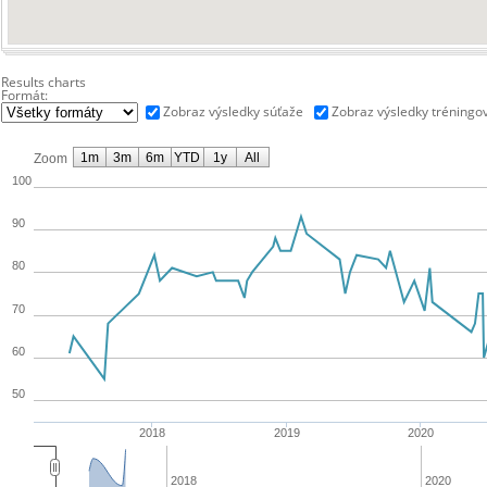
Results charts
Formát:
Zobraz výsledky súťaže
Zobraz výsledky tréningo
1m
3m
6m
YTD
1y
All
Zoom
100
90
80
70
60
50
2018
2019
2020
2018
2020