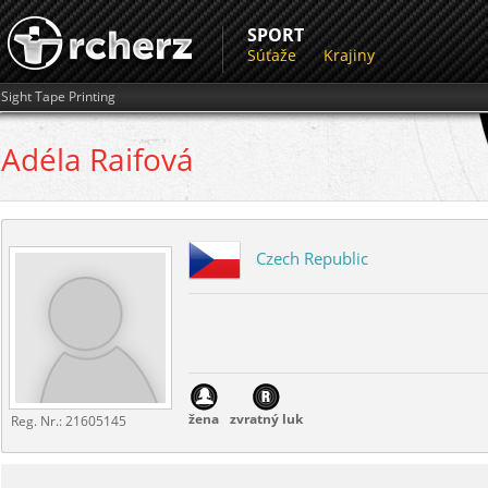
SPORT
Súťaže
Krajiny
Sight Tape Printing
Adéla
Raifová
Czech Republic
žena
zvratný luk
Reg. Nr.:
21605145