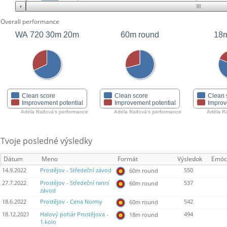
Overall performance
WA 720 30m 20m
60m round
18m
Clean score
Clean score
Clean 
Improvement potential
Improvement potential
Improv
Adéla Raifová's performance
Adéla Raifová's performance
Adéla Ra
Tvoje posledné výsledky
Dátum
Meno
Formát
Výsledok
Emóc
14.9.2022
Prostějov - Středeční závod
550
60m round
27.7.2022
Prostějov - Středeční ranní
537
60m round
závod
18.6.2022
Prostějov - Cena Normy
542
60m round
18.12.2021
Halový pohár Prostějova -
494
18m round
1.kolo