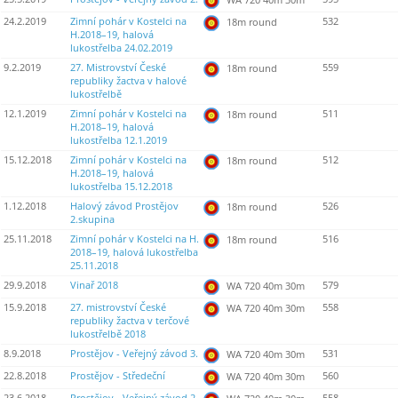
24.2.2019
Zimní pohár v Kostelci na
532
18m round
H.2018–19, halová
lukostřelba 24.02.2019
9.2.2019
27. Mistrovství České
559
18m round
republiky žactva v halové
lukostřelbě
12.1.2019
Zimní pohár v Kostelci na
511
18m round
H.2018–19, halová
lukostřelba 12.1.2019
15.12.2018
Zimní pohár v Kostelci na
512
18m round
H.2018–19, halová
lukostřelba 15.12.2018
1.12.2018
Halový závod Prostějov
526
18m round
2.skupina
25.11.2018
Zimní pohár v Kostelci na H.
516
18m round
2018–19, halová lukostřelba
25.11.2018
29.9.2018
Vinař 2018
579
WA 720 40m 30m
15.9.2018
27. mistrovství České
558
WA 720 40m 30m
republiky žactva v terčové
lukostřelbě 2018
8.9.2018
Prostějov - Veřejný závod 3.
531
WA 720 40m 30m
22.8.2018
Prostějov - Středeční
560
WA 720 40m 30m