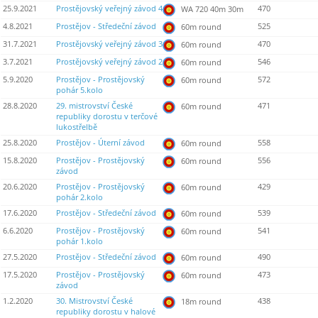
25.9.2021
Prostějovský veřejný závod 4
470
WA 720 40m 30m
4.8.2021
Prostějov - Středeční závod
525
60m round
31.7.2021
Prostějovský veřejný závod 3
470
60m round
3.7.2021
Prostějovský veřejný závod 2
546
60m round
5.9.2020
Prostějov - Prostějovský
572
60m round
pohár 5.kolo
28.8.2020
29. mistrovství České
471
60m round
republiky dorostu v terčové
lukostřelbě
25.8.2020
Prostějov - Úterní závod
558
60m round
15.8.2020
Prostějov - Prostějovský
556
60m round
závod
20.6.2020
Prostějov - Prostějovský
429
60m round
pohár 2.kolo
17.6.2020
Prostějov - Středeční závod
539
60m round
6.6.2020
Prostějov - Prostějovský
541
60m round
pohár 1.kolo
27.5.2020
Prostějov - Středeční závod
490
60m round
17.5.2020
Prostějov - Prostějovský
473
60m round
závod
1.2.2020
30. Mistrovství České
438
18m round
republiky dorostu v halové