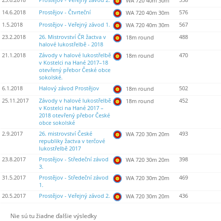
23.6.2018
Prostějov - Veřejný závod 2.
558
WA 720 40m 30m
14.6.2018
Prostějov - Čtvrteční
576
WA 720 40m 30m
1.5.2018
Prostějov - Veřejný závod 1.
567
WA 720 40m 30m
23.2.2018
26. Mistrovství ČR žactva v
488
18m round
halové lukostřelbě - 2018
21.1.2018
Závody v halové lukostřelbě
470
18m round
v Kostelci na Hané 2017–18
otevřený přebor České obce
sokolské.
6.1.2018
Halový závod Prostějov
502
18m round
25.11.2017
Závody v halové lukostřelbě
452
18m round
v Kostelci na Hané 2017 –
2018 otevřený přebor České
obce sokolské
2.9.2017
26. mistrovství České
493
WA 720 30m 20m
republiky žactva v terčové
lukostřelbě 2017
23.8.2017
Prostějov - Středeční závod
398
WA 720 30m 20m
3.
31.5.2017
Prostějov - Středeční závod
469
WA 720 30m 20m
1.
20.5.2017
Prostějov - Veřejný závod 2.
436
WA 720 30m 20m
Nie sú tu žiadne ďalšie výsledky