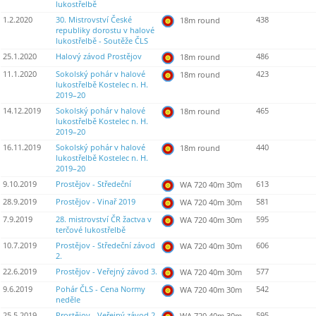
lukostřelbě
1.2.2020
30. Mistrovství České
438
18m round
republiky dorostu v halové
lukostřelbě - Soutěže ČLS
25.1.2020
Halový závod Prostějov
486
18m round
11.1.2020
Sokolský pohár v halové
423
18m round
lukostřelbě Kostelec n. H.
2019–20
14.12.2019
Sokolský pohár v halové
465
18m round
lukostřelbě Kostelec n. H.
2019–20
16.11.2019
Sokolský pohár v halové
440
18m round
lukostřelbě Kostelec n. H.
2019–20
9.10.2019
Prostějov - Středeční
613
WA 720 40m 30m
28.9.2019
Prostějov - Vinař 2019
581
WA 720 40m 30m
7.9.2019
28. mistrovství ČR žactva v
595
WA 720 40m 30m
terčové lukostřelbě
10.7.2019
Prostějov - Středeční závod
606
WA 720 40m 30m
2.
22.6.2019
Prostějov - Veřejný závod 3.
577
WA 720 40m 30m
9.6.2019
Pohár ČLS - Cena Normy
542
WA 720 40m 30m
neděle
25.5.2019
Prostějov - Veřejný závod 2.
595
WA 720 40m 30m