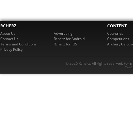
RCHERZ
CONTENT
About Us
Advertising
Countries
Contact Us
Rcherz for Android
Competitions
Terms and Conditions
Rcherz for iOS
Archery Calcula
Privacy Policy
© 2026 Rcherz. All rights reserved. For 
Power