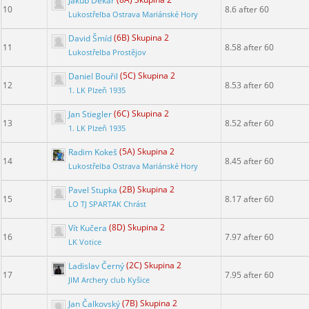
Jakub Dekař
(8A) Skupina 2
10
8.6 after 60
Lukostřelba Ostrava Mariánské Hory
David Šmíd
(6B) Skupina 2
11
8.58 after 60
Lukostřelba Prostějov
Daniel Bouřil
(5C) Skupina 2
12
8.53 after 60
1. LK Plzeň 1935
Jan Stiegler
(6C) Skupina 2
13
8.52 after 60
1. LK Plzeň 1935
Radim Kokeš
(5A) Skupina 2
14
8.45 after 60
Lukostřelba Ostrava Mariánské Hory
Pavel Stupka
(2B) Skupina 2
15
8.17 after 60
LO TJ SPARTAK Chrást
Vít Kučera
(8D) Skupina 2
16
7.97 after 60
LK Votice
Ladislav Černý
(2C) Skupina 2
17
7.95 after 60
JIM Archery club Kyšice
Jan Čalkovský
(7B) Skupina 2