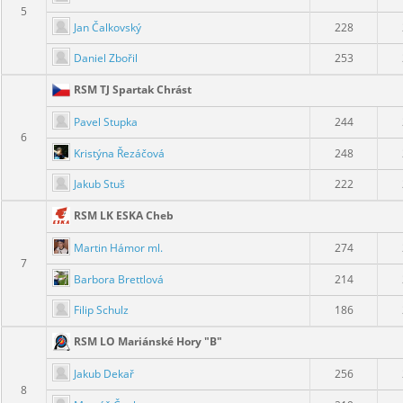
5
Jan Čalkovský
228
Daniel Zbořil
253
RSM TJ Spartak Chrást
Pavel Stupka
244
6
Kristýna Řezáčová
248
Jakub Stuš
222
RSM LK ESKA Cheb
Martin Hámor ml.
274
7
Barbora Brettlová
214
Filip Schulz
186
RSM LO Mariánské Hory "B"
Jakub Dekař
256
8