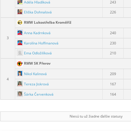
Adéla Hladíková
243
Eliška Dohnalová
226
RMW Lukostřelba Kroměříž
Anna Kadrnková
240
3
Karolína Hoffmanová
230
Ema Odložilíková
210
RMW SK Přerov
Nikol Kalinová
209
4
Tereza Jiskrová
167
Šárka Červenková
164
Niesú tu už žiadne ďalšie statusy