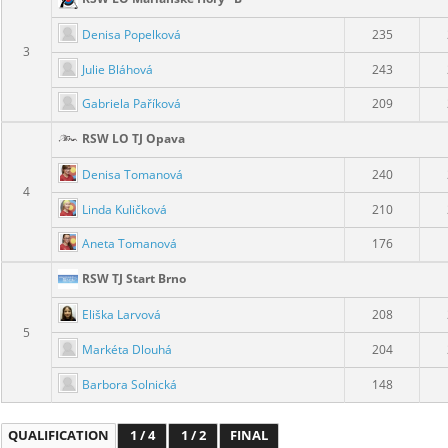
Denisa Popelková
235
3
Julie Bláhová
243
Gabriela Paříková
209
RSW LO TJ Opava
Denisa Tomanová
240
4
Linda Kuličková
210
Aneta Tomanová
176
RSW TJ Start Brno
Eliška Larvová
208
5
Markéta Dlouhá
204
Barbora Solnická
148
QUALIFICATION
1 / 4
1 / 2
FINAL