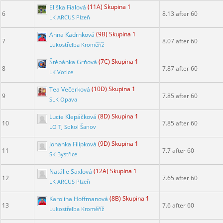
Eliška Fialová
(11A) Skupina 1
6
8.13 after 60
LK ARCUS Plzeň
Anna Kadrnková
(9B) Skupina 1
7
8.07 after 60
Lukostřelba Kroměříž
Štěpánka Grňová
(7C) Skupina 1
8
7.87 after 60
LK Votice
Tea Večerková
(10D) Skupina 1
9
7.85 after 60
SLK Opava
Lucie Klepáčková
(8D) Skupina 1
10
7.85 after 60
LO TJ Sokol Šanov
Johanka Filípková
(9D) Skupina 1
11
7.7 after 60
SK Bystřice
Natálie Saxlová
(12A) Skupina 1
12
7.65 after 60
LK ARCUS Plzeň
Karolína Hoffmanová
(8B) Skupina 1
13
7.6 after 60
Lukostřelba Kroměříž