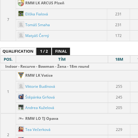
RMM LK ARCUS Plzeň
Eliška Fialová
231
7
Tomáš Smaha
231
Matyáš Černý
172
QUALIFICATION
1 / 2
FINAL
POS.
TÍM
18M
Indoor - Recurve - Bowman - Žena - 18m round
RMW LK Votice
Viktorie Budínová
255
1
Štěpánka Grňová
245
Andrea Kuželová
205
RMW LO TJ Opava
Tea Večerková
229
2