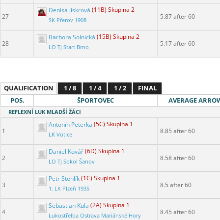
Denisa Jiskrová
(11B) Skupina 2
27
5.87 after 60
SK Přerov 1908
Barbora Solnická
(15B) Skupina 2
28
5.17 after 60
LO TJ Start Brno
QUALIFICATION
1 / 8
1 / 4
1 / 2
FINAL
POS.
ŠPORTOVEC
AVERAGE ARRO
REFLEXNÍ LUK MLADŠÍ ŽÁCI
Antonín Peterka
(5C) Skupina 1
1
8.85 after 60
LK Votice
Daniel Kovář
(6D) Skupina 1
2
8.58 after 60
LO TJ Sokol Šanov
Petr Stehlík
(1C) Skupina 1
3
8.5 after 60
1. LK Plzeň 1935
Sebastian Kula
(2A) Skupina 1
4
8.45 after 60
Lukostřelba Ostrava Mariánské Hory