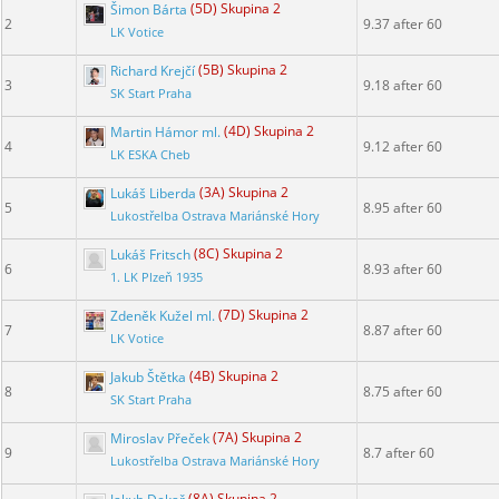
Šimon Bárta
(5D) Skupina 2
2
9.37 after 60
LK Votice
Richard Krejčí
(5B) Skupina 2
3
9.18 after 60
SK Start Praha
Martin Hámor ml.
(4D) Skupina 2
4
9.12 after 60
LK ESKA Cheb
Lukáš Liberda
(3A) Skupina 2
5
8.95 after 60
Lukostřelba Ostrava Mariánské Hory
Lukáš Fritsch
(8C) Skupina 2
6
8.93 after 60
1. LK Plzeň 1935
Zdeněk Kužel ml.
(7D) Skupina 2
7
8.87 after 60
LK Votice
Jakub Štětka
(4B) Skupina 2
8
8.75 after 60
SK Start Praha
Miroslav Přeček
(7A) Skupina 2
9
8.7 after 60
Lukostřelba Ostrava Mariánské Hory