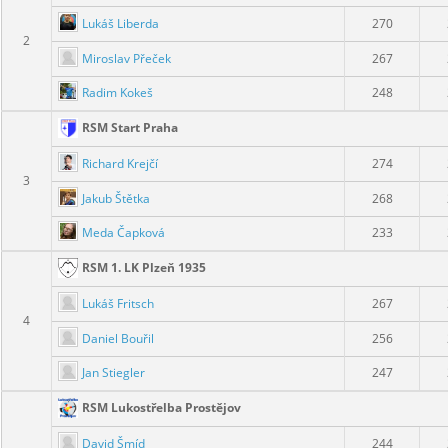
Lukáš Liberda
270
2
Miroslav Přeček
267
Radim Kokeš
248
RSM Start Praha
Richard Krejčí
274
3
Jakub Štětka
268
Meda Čapková
233
RSM 1. LK Plzeň 1935
Lukáš Fritsch
267
4
Daniel Bouřil
256
Jan Stiegler
247
RSM Lukostřelba Prostějov
David Šmíd
244