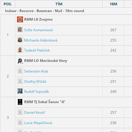
POS.
TÍM
18M
Indoor - Recurve - Bowman - Muž - 18m round
RMM LK Znojmo
Sofie Axmannová
267
1
Michaela Adámková
255
Tadeáš Paleček
242
RMM LO Mariánské Hory
Sebastian Kula
256
2
Ondřej Křižák
251
Rudolf Vojvodík
240
RMM TJ Sokol Šanov "A"
Daniel Kovář
257
3
Lucie Klepáčková
236