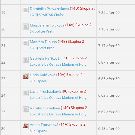
Dominika Provazníková
(14D) Skupina 2
19
7.25 after 60
LO TJ SPARTAK Chrást
Magdalena Fojtíková
(14A) Skupina 2
20
7.18 after 60
SK policie Vsetín
Markéta Dlouhá
(14B) Skupina 2
21
7.17 after 60
LO TJ Start Brno
Gabriela Paříková
(11C) Skupina 2
22
6.87 after 60
Lukostřelba Ostrava Mariánské Hory
Linda Kuličková
(10A) Skupina 2
23
6.85 after 60
SLK Opava
Lucie Procházková
(9C) Skupina 2
24
6.63 after 60
Lukostřelba Ostrava Mariánské Hory
Natálie Homolová
(14C) Skupina 2
25
6.62 after 60
Lukostřelba Ostrava Mariánské Hory
Aneta Tomanová
(11A) Skupina 2
26
6.13 after 60
SLK Opava