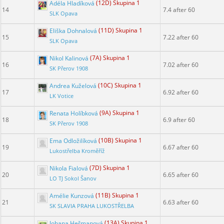
Adéla Hladíková
(12D) Skupina 1
14
7.4 after 60
SLK Opava
Eliška Dohnalová
(11D) Skupina 1
15
7.22 after 60
SLK Opava
Nikol Kalinová
(7A) Skupina 1
16
7.02 after 60
SK Přerov 1908
Andrea Kuželová
(10C) Skupina 1
17
6.92 after 60
LK Votice
Renata Holíbková
(9A) Skupina 1
18
6.9 after 60
SK Přerov 1908
Ema Odložilíková
(10B) Skupina 1
19
6.67 after 60
Lukostřelba Kroměříž
Nikola Fialová
(7D) Skupina 1
20
6.65 after 60
LO TJ Sokol Šanov
Amélie Kunzová
(11B) Skupina 1
21
6.63 after 60
SK SLAVIA PRAHA LUKOSTŘELBA
Johana Heřmanová
(13A) Skupina 1