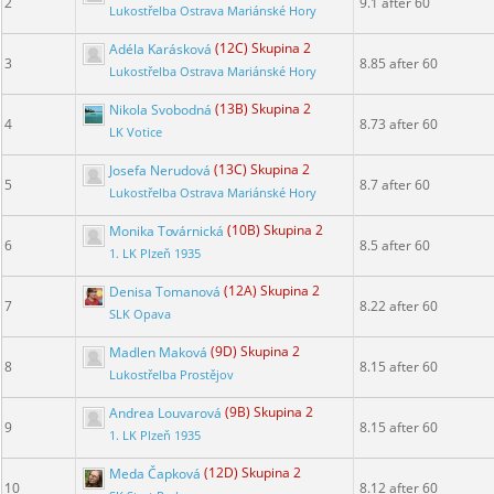
2
9.1 after 60
Lukostřelba Ostrava Mariánské Hory
Adéla Karásková
(12C) Skupina 2
3
8.85 after 60
Lukostřelba Ostrava Mariánské Hory
Nikola Svobodná
(13B) Skupina 2
4
8.73 after 60
LK Votice
Josefa Nerudová
(13C) Skupina 2
5
8.7 after 60
Lukostřelba Ostrava Mariánské Hory
Monika Továrnická
(10B) Skupina 2
6
8.5 after 60
1. LK Plzeň 1935
Denisa Tomanová
(12A) Skupina 2
7
8.22 after 60
SLK Opava
Madlen Maková
(9D) Skupina 2
8
8.15 after 60
Lukostřelba Prostějov
Andrea Louvarová
(9B) Skupina 2
9
8.15 after 60
1. LK Plzeň 1935
Meda Čapková
(12D) Skupina 2
10
8.12 after 60