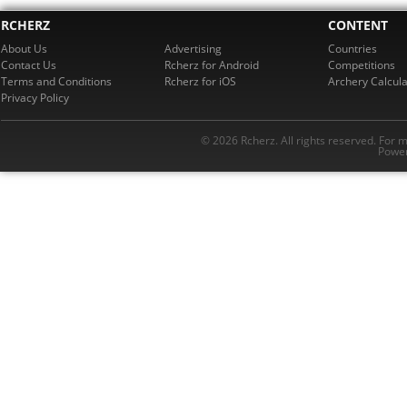
RCHERZ
CONTENT
About Us
Advertising
Countries
Contact Us
Rcherz for Android
Competitions
Terms and Conditions
Rcherz for iOS
Archery Calcula
Privacy Policy
© 2026 Rcherz. All rights reserved. For 
Power