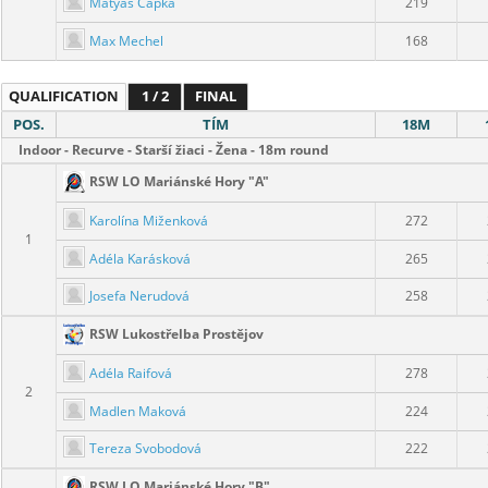
Matyáš Čapka
219
Max Mechel
168
QUALIFICATION
1 / 2
FINAL
POS.
TÍM
18M
Indoor - Recurve - Starší žiaci - Žena - 18m round
RSW LO Mariánské Hory "A"
Karolína Miženková
272
1
Adéla Karásková
265
Josefa Nerudová
258
RSW Lukostřelba Prostějov
Adéla Raifová
278
2
Madlen Maková
224
Tereza Svobodová
222
RSW LO Mariánské Hory "B"