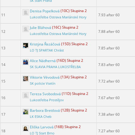
SK Start Praha
Denisa Popelková
(10C) Skupina 2
11
7.93 after 60
Lukostřelba Ostrava Mariánské Hory
Julie Bláhová
(16C) Skupina 2
12
7.88 after 60
Lukostřelba Ostrava Mariánské Hory
Kristýna Řezáčová
(15D) Skupina 2
13
7.85 after 60
LO TJ SPARTAK Chrást
Alice Nádherná
(16D) Skupina 2
14
7.83 after 60
SK SLAVIA PRAHA LUKOSTŘELBA
Viktorie Vévodová
(13A) Skupina 2
15
7.72 after 60
SK policie Vsetín
Tereza Svobodová
(11D) Skupina 2
16
7.67 after 60
Lukostřelba Prostějov
Barbora Brettlová
(12B) Skupina 2
17
7.38 after 60
LK ESKA Cheb
Eliška Larvová
(16B) Skupina 2
18
7.27 after 60
LO TJ Start Brno