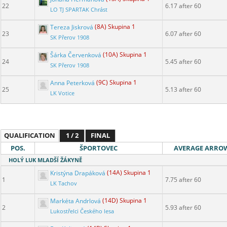
22
6.17 after 60
LO TJ SPARTAK Chrást
Tereza Jiskrová
(8A) Skupina 1
23
6.07 after 60
SK Přerov 1908
Šárka Červenková
(10A) Skupina 1
24
5.45 after 60
SK Přerov 1908
Anna Peterková
(9C) Skupina 1
25
5.13 after 60
LK Votice
QUALIFICATION
1 / 2
FINAL
POS.
ŠPORTOVEC
AVERAGE ARRO
HOLÝ LUK MLADŠÍ ŽÁKYNĚ
Kristýna Drapáková
(14A) Skupina 1
1
7.75 after 60
LK Tachov
Markéta Andrlová
(14D) Skupina 1
2
5.93 after 60
Lukostřelci Českého lesa