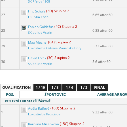
SK Přerov 1908
Filip Schulz
(3D) Skupina 2
27
6.65 after 60
LK ESKA Cheb
Fabian Goldefus
(4C) Skupina 2
28
6.38 after 60
SK policie Vsetín
Max Mechel
(6A) Skupina 2
29
5.73 after 60
Lukostřelba Ostrava Mariánské Hory
David Fojtík
(3C) Skupina 2
30
5.6 after 60
SK policie Vsetín
QUALIFICATION
1 / 16
1 / 8
1 / 4
1 / 2
FINAL
POS.
ŠPORTOVEC
AVERAGE ARRO
REFLEXNÍ LUK STARŠÍ ŽÁKYNĚ
Adéla Raifová
(10D) Skupina 2
1
9.32 after 60
Lukostřelba Prostějov
Karolína Miženková
(15C) Skupina 2