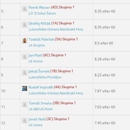
Patrik Weiser
(4D) Skupina 1
5
8.35 after 60
LO TJ Sokol Šanov
Ondřej Křižák
(1A) Skupina 1
6
8.35 after 60
Lukostřelba Ostrava Mariánské Hory
Tadeáš Paleček
(5A) Skupina 1
7
8.3 after 60
LK Znojmo
Jan Platil
(6C) Skupina 1
8
8.28 after 60
LK Votice
Jakub Šomek
(1B) Skupina 1
9
8.22 after 60
Lukostřelba Prostějov
Rudolf Vojvodík
(4A) Skupina 1
10
7.87 after 60
Lukostřelba Ostrava Mariánské Hory
Tomáš Smaha
(3B) Skupina 1
11
7.63 after 60
LK ARCUS Plzeň
Jonáš Nekl
(3C) Skupina 1
12
7.45 after 60
LK Votice