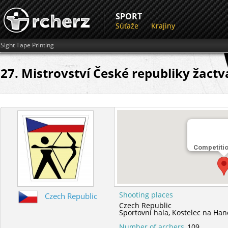
SPORT
Súťaže
Krajiny
Sight Tape Printing
27. Mistrovství České republiky žactv
Competiti
Shooting places
Czech Republic
Czech Republic
Sportovní hala,
Kostelec na Han
Number of archers
109