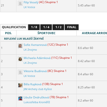
Filip Veselý
(4C) Skupina 1
21
5.45 after 60
LK Votice
QUALIFICATION
1 / 8
1 / 4
1 / 2
FINAL
POS.
ŠPORTOVEC
AVERAGE ARRO
REFLEXNÍ LUK MLADŠÍ ŽÁKYNĚ
Sofie Axmannová
(12C) Skupina 1
1
8.6 after 60
LK Znojmo
Michaela Adámková
(11C) Skupina 1
2
8.42 after 60
LK Znojmo
Viktorie Budínová
(8C) Skupina 1
3
8.4 after 60
LK Votice
Běla Kupková
(13B) Skupina 1
4
8.25 after 60
JIM Archery club Kyšice
Libuše Ondrušková
(7B) Skupina 1
5
8.2 after 60
Lukostřelba Kroměříž