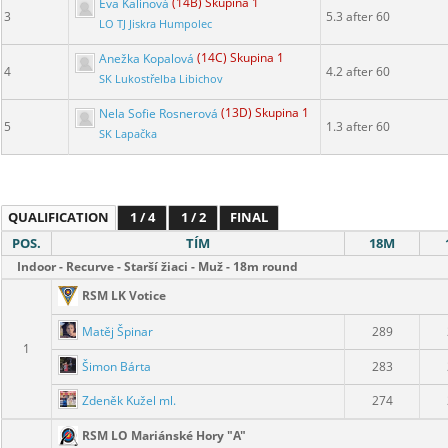
Eva Kalinová
(14B) Skupina 1
3
5.3 after 60
LO TJ Jiskra Humpolec
Anežka Kopalová
(14C) Skupina 1
4
4.2 after 60
SK Lukostřelba Libichov
Nela Sofie Rosnerová
(13D) Skupina 1
5
1.3 after 60
SK Lapačka
QUALIFICATION
1 / 4
1 / 2
FINAL
POS.
TÍM
18M
Indoor - Recurve - Starší žiaci - Muž - 18m round
RSM LK Votice
Matěj Špinar
289
1
Šimon Bárta
283
Zdeněk Kužel ml.
274
RSM LO Mariánské Hory "A"