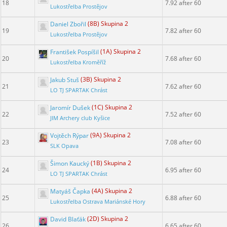
18
7.92 after 60
Lukostřelba Prostějov
Daniel Zbořil
(8B) Skupina 2
19
7.82 after 60
Lukostřelba Prostějov
František Pospíšil
(1A) Skupina 2
20
7.68 after 60
Lukostřelba Kroměříž
Jakub Stuš
(3B) Skupina 2
21
7.62 after 60
LO TJ SPARTAK Chrást
Jaromír Dušek
(1C) Skupina 2
22
7.52 after 60
JIM Archery club Kyšice
Vojtěch Rýpar
(9A) Skupina 2
23
7.08 after 60
SLK Opava
Šimon Kaucký
(1B) Skupina 2
24
6.95 after 60
LO TJ SPARTAK Chrást
Matyáš Čapka
(4A) Skupina 2
25
6.88 after 60
Lukostřelba Ostrava Mariánské Hory
David Blaťák
(2D) Skupina 2
26
6.65 after 60