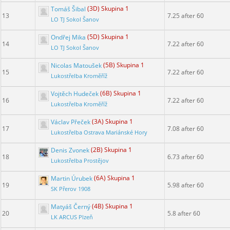
Tomáš Šibal
(3D) Skupina 1
13
7.25 after 60
LO TJ Sokol Šanov
Ondřej Mika
(5D) Skupina 1
14
7.22 after 60
LO TJ Sokol Šanov
Nicolas Matoušek
(5B) Skupina 1
15
7.22 after 60
Lukostřelba Kroměříž
Vojtěch Hudeček
(6B) Skupina 1
16
7.22 after 60
Lukostřelba Kroměříž
Václav Přeček
(3A) Skupina 1
17
7.08 after 60
Lukostřelba Ostrava Mariánské Hory
Denis Zvonek
(2B) Skupina 1
18
6.73 after 60
Lukostřelba Prostějov
Martin Úrubek
(6A) Skupina 1
19
5.98 after 60
SK Přerov 1908
Matyáš Černý
(4B) Skupina 1
20
5.8 after 60
LK ARCUS Plzeň