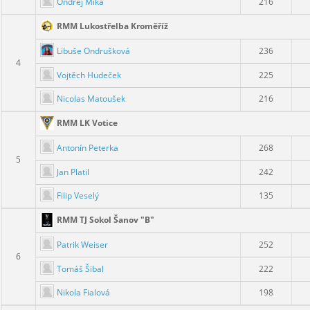
Ondřej Mika
216
RMM Lukostřelba Kroměříž
Libuše Ondrušková
236
4
Vojtěch Hudeček
225
Nicolas Matoušek
216
RMM LK Votice
Antonín Peterka
268
5
Jan Platil
242
Filip Veselý
135
RMM TJ Sokol Šanov "B"
Patrik Weiser
252
6
Tomáš Šibal
222
Nikola Fialová
198