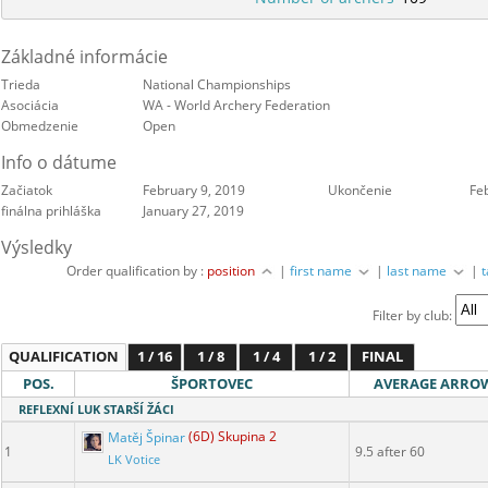
Základné informácie
Trieda
National Championships
Asociácia
WA - World Archery Federation
Obmedzenie
Open
Info o dátume
Začiatok
February 9, 2019
Ukončenie
Fe
finálna prihláška
January 27, 2019
Výsledky
Order qualification by :
position
|
first name
|
last name
|
Filter by club:
QUALIFICATION
1 / 16
1 / 8
1 / 4
1 / 2
FINAL
POS.
ŠPORTOVEC
AVERAGE ARRO
REFLEXNÍ LUK STARŠÍ ŽÁCI
Matěj Špinar
(6D) Skupina 2
1
9.5 after 60
LK Votice