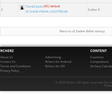
Tomáš Jusko
(9C) default
3
0 after 0
SK SLAVIA PRAHA LUKOSTŘELBA
Niesú tu už žiadne ďalšie statusy
RCHERZ
CONTENT
About Us
Advertising
Countries
Contact Us
Rcherz for Android
Competitions
Terms and Conditions
Rcherz for iOS
Archery Calcula
Privacy Policy
© 2026 Rcherz. All rights reserved. For 
Power