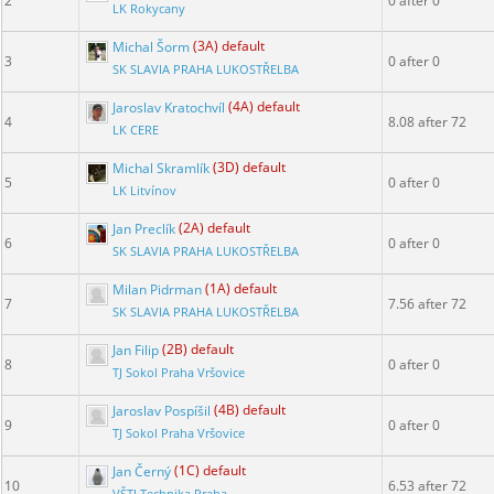
2
0 after 0
LK Rokycany
Michal Šorm
(3A) default
3
0 after 0
SK SLAVIA PRAHA LUKOSTŘELBA
Jaroslav Kratochvíl
(4A) default
4
8.08 after 72
LK CERE
Michal Skramlík
(3D) default
5
0 after 0
LK Litvínov
Jan Preclík
(2A) default
6
0 after 0
SK SLAVIA PRAHA LUKOSTŘELBA
Milan Pidrman
(1A) default
7
7.56 after 72
SK SLAVIA PRAHA LUKOSTŘELBA
Jan Filip
(2B) default
8
0 after 0
TJ Sokol Praha Vršovice
Jaroslav Pospíšil
(4B) default
9
0 after 0
TJ Sokol Praha Vršovice
Jan Černý
(1C) default
10
6.53 after 72