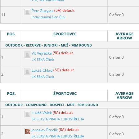
VŠTJ Technika Praha
Petr Guzylak
(5A) default
11
0 after 0
Individuální člen ČLS
POS.
ŠPORTOVEC
AVERAGE
ARROW
OUTDOOR - RECURVE - JUNIORI - MUŽ - 70M ROUND
Vít Vejražka
(5B) default
1
0 after 0
LK ESKA Cheb
Lukáš Chlad
(5D) default
2
0 after 0
LK ESKA Cheb
POS.
ŠPORTOVEC
AVERAGE
ARROW
OUTDOOR - COMPOUND - DOSPELÍ - MUŽ - 50M ROUND
Lukáš Válek
(9A) default
1
0 after 0
SK SLAVIA PRAHA LUKOSTŘELBA
Jaroslav Preclík
(8A) default
2
0 after 0
SK SLAVIA PRAHA LUKOSTŘELBA