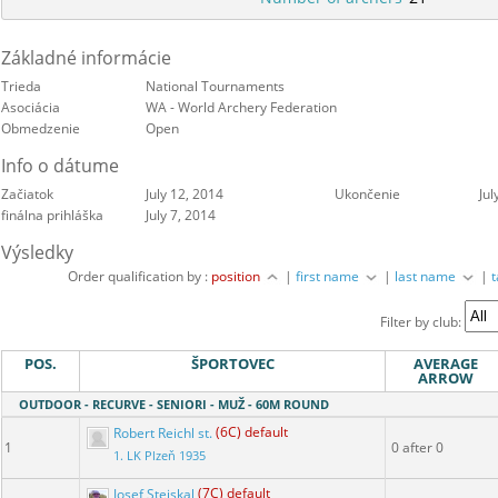
Základné informácie
Trieda
National Tournaments
Asociácia
WA - World Archery Federation
Obmedzenie
Open
Info o dátume
Začiatok
July 12, 2014
Ukončenie
Jul
finálna prihláška
July 7, 2014
Výsledky
Order qualification by :
position
|
first name
|
last name
|
Filter by club:
POS.
ŠPORTOVEC
AVERAGE
ARROW
OUTDOOR - RECURVE - SENIORI - MUŽ - 60M ROUND
Robert Reichl st.
(6C) default
1
0 after 0
1. LK Plzeň 1935
Josef Stejskal
(7C) default