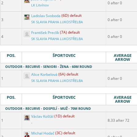
2
0 after 0
LK Litvínov
Ladislav Svoboda
(6D) default
3
0 after 0
SK SLAVIA PRAHA LUKOSTŘELBA
František Preclík
(7A) default
4
0 after 0
SK SLAVIA PRAHA LUKOSTŘELBA
POS.
ŠPORTOVEC
AVERAGE
ARROW
OUTDOOR - RECURVE - SENIORI - ŽENA - 60M ROUND
Alice Korbelová
(6A) default
1
0 after 0
SK SLAVIA PRAHA LUKOSTŘELBA
POS.
ŠPORTOVEC
AVERAGE
ARROW
OUTDOOR - RECURVE - DOSPELÍ - MUŽ - 70M ROUND
Václav Košťál
(1D) default
1
8.33 after 72
-
Michal Hodač
(3C) default