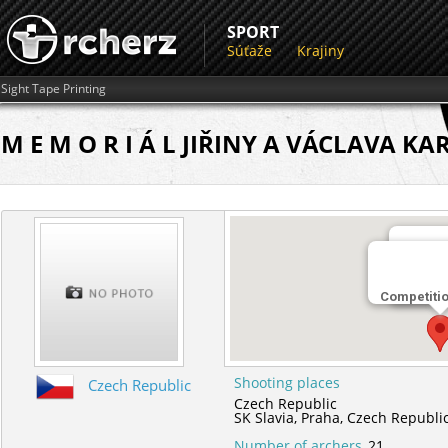
SPORT
Súťaže
Krajiny
Sight Tape Printing
M E M O R I Á L JIŘINY A VÁCLAVA 
Miesto 
Competiti
SK Slav
Shooting places
Czech Republic
Czech Republic
SK Slavia,
Praha,
Czech Republi
Number of archers
21