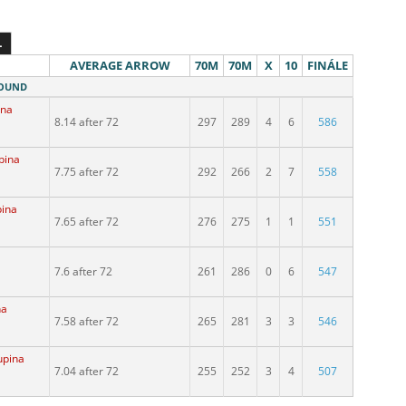
L
AVERAGE ARROW
70M
70M
X
10
FINÁLE
ROUND
ina
8.14 after 72
297
289
4
6
586
pina
7.75 after 72
292
266
2
7
558
pina
7.65 after 72
276
275
1
1
551
7.6 after 72
261
286
0
6
547
na
7.58 after 72
265
281
3
3
546
upina
7.04 after 72
255
252
3
4
507