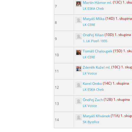
Martin Hámor ml.
(13C) 1. sk
7
LK ESKA Cheb
Matyáš Mlíka
(14D) 1. skupina
8
LK CERE
Ondřej Kilian
(10D) 1. skupina
9
1. LK Plzeň 1935
Tomáš Chaloupek
(15D) 1. sk
10
LK CERE
Zdeněk Kužel ml.
(10C) 1. sku
11
LK Votice
Karel Ontko
(14C) 1. skupina
12
LK ESKA Cheb
Ondřej Zach
(12B) 1. skupina
13
LK Votice
Matyáš Křivánek
(11A) 1. sku
14
SK Bystřice