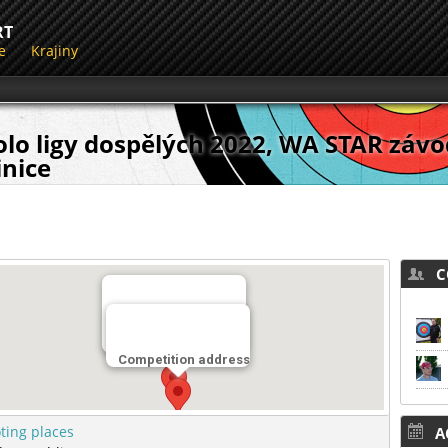
RT
e
Krajiny
olo ligy dospělých 2022, WA STAR záv
inice
CO
Miesto streľby
Default Shooting Place
Competition address
ting places
AC