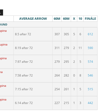
L
AVERAGE ARROW
60M
60M
X
10
FINÁLE
ROUND
upina
8.5 after 72
307
305
5
6
612
kupina
8.19 after 72
311
279
2
11
590
upina
7.97 after 72
279
295
2
5
574
na
7.58 after 72
264
282
0
8
546
upina
7.15 after 72
254
261
1
5
515
upina
6.14 after 72
227
215
1
3
442