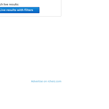
h live results:
Live results with filters
Advertise on rcherz.com