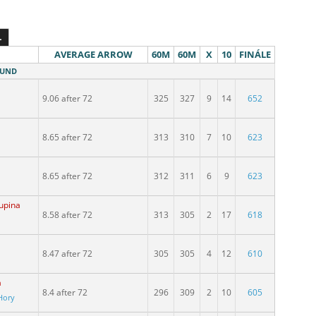
L
AVERAGE ARROW
60M
60M
X
10
FINÁLE
OUND
a
9.06 after 72
325
327
9
14
652
8.65 after 72
313
310
7
10
623
8.65 after 72
312
311
6
9
623
kupina
8.58 after 72
313
305
2
17
618
8.47 after 72
305
305
4
12
610
a
8.4 after 72
296
309
2
10
605
Hory