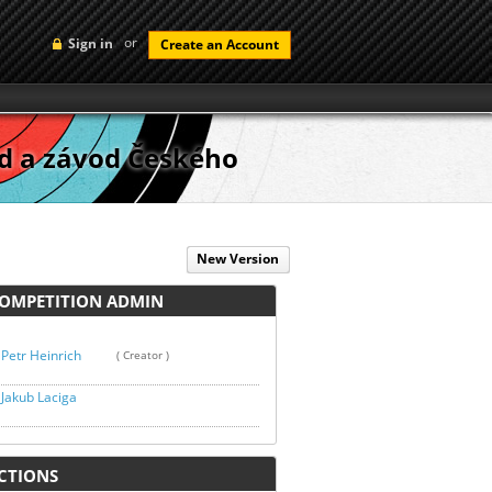
or
Sign in
Create an Account
od a závod Českého
New Version
MPETITION ADMIN
Petr Heinrich
( Creator )
Jakub Laciga
TIONS