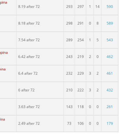
upina
8.19 after 72
293
297
1
14
590
8.18 after 72
298
291
0
8
589
7.54 after 72
289
254
1
5
543
upina
6.42 after 72
243
219
2
0
462
pina
6.4 after 72
232
229
3
2
461
6 after 72
210
222
3
2
432
3.63 after 72
143
118
0
0
261
pina
2.49 after 72
73
106
0
0
179