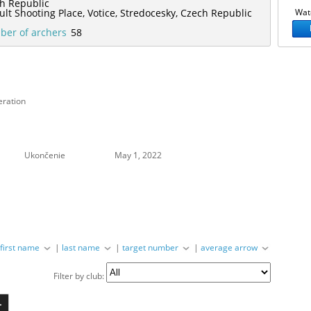
h Republic
ult Shooting Place,
Votice,
Stredocesky,
Czech Republic
Watc
er of archers
58
eration
Ukončenie
May 1, 2022
|
first name
|
last name
|
target number
|
average arrow
Filter by club:
L