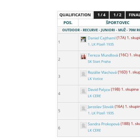
QUALIFICATION
1 / 4
1 / 2
FINA
POS.
ŠPORTOVEC
OUTDOOR - RECURVE - JUNIORI - MUŽ - 70M 
Daniel Cajthaml
(17A) 1. skup
1
1. LK Plzeň 1935
Tereza Mundlová
(16C) 1. sku
2
SK Start Praha
Rozálie Vlachová
(16D) 1. sku
3
LK Votice
David Palyza
(19B) 1. skupina
4
LK CERE
Jaroslav Slovák
(16A) 1. skupi
5
1. LK Plzeň 1935
Sandra Prokopová
(18B) 1. sk
6
LK CERE