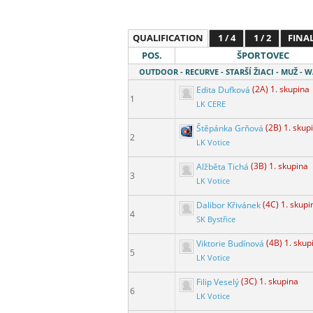
QUALIFICATION
1 / 4
1 / 2
FINA
POS.
ŠPORTOVEC
OUTDOOR - RECURVE - STARŠÍ ŽIACI - MUŽ - 
Edita Dufková
(2A) 1. skupina
1
LK CERE
Štěpánka Grňová
(2B) 1. skup
2
LK Votice
Alžběta Tichá
(3B) 1. skupina
3
LK Votice
Dalibor Křivánek
(4C) 1. skupi
4
SK Bystřice
Viktorie Budínová
(4B) 1. skup
5
LK Votice
Filip Veselý
(3C) 1. skupina
6
LK Votice