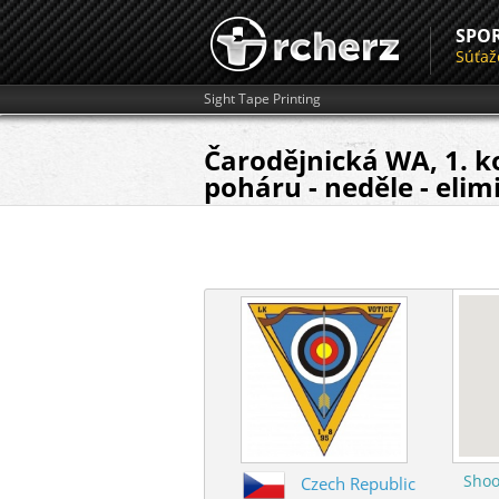
SPO
Súťaž
Sight Tape Printing
Čarodějnická WA, 1. k
poháru - neděle - elim
Shoo
Czech Republic