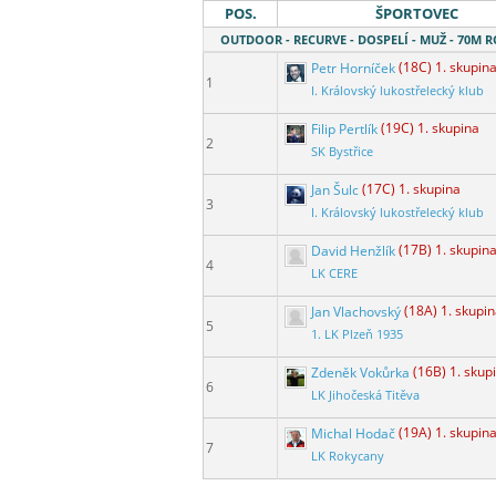
POS.
ŠPORTOVEC
OUTDOOR - RECURVE - DOSPELÍ - MUŽ - 70M 
Petr Horníček
(18C) 1. skupin
1
I. Královský lukostřelecký klub
Filip Pertlík
(19C) 1. skupina
2
SK Bystřice
Jan Šulc
(17C) 1. skupina
3
I. Královský lukostřelecký klub
David Henžlík
(17B) 1. skupin
4
LK CERE
Jan Vlachovský
(18A) 1. skupi
5
1. LK Plzeň 1935
Zdeněk Vokůrka
(16B) 1. skup
6
LK Jihočeská Titěva
Michal Hodač
(19A) 1. skupin
7
LK Rokycany