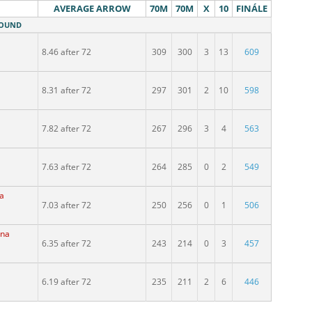
AVERAGE ARROW
70M
70M
X
10
FINÁLE
ROUND
a
8.46 after 72
309
300
3
13
609
8.31 after 72
297
301
2
10
598
7.82 after 72
267
296
3
4
563
a
7.63 after 72
264
285
0
2
549
na
7.03 after 72
250
256
0
1
506
ina
6.35 after 72
243
214
0
3
457
a
6.19 after 72
235
211
2
6
446