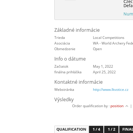
Czec
Defa
Numb
Základné informácie
Trieda
Local Competitions
Asociácia
WA - World Archery Fed
Obmedzenie
Open
Info o dátume
Začiatok
May 1, 2022
finálna prihláška
April 25, 2022
Kontaktné informácie
Webstránka
http://www.lkvotice.cz
Výsledky
Order qualification by :
position
QUALIFICATION
1 / 4
1 / 2
FINA