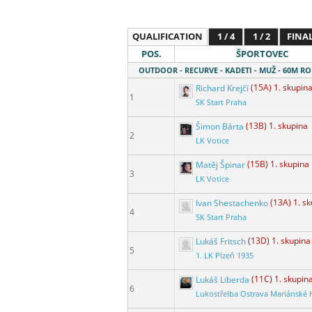
QUALIFICATION
1 / 4
1 / 2
FINA
POS.
ŠPORTOVEC
OUTDOOR - RECURVE - KADETI - MUŽ - 60M R
Richard Krejčí
(15A) 1. skupin
1
SK Start Praha
Šimon Bárta
(13B) 1. skupina
2
LK Votice
Matěj Špinar
(15B) 1. skupina
3
LK Votice
Ivan Shestachenko
(13A) 1. s
4
SK Start Praha
Lukáš Fritsch
(13D) 1. skupina
5
1. LK Plzeň 1935
Lukáš Liberda
(11C) 1. skupin
6
Lukostřelba Ostrava Mariánské 