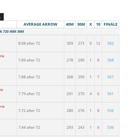
L
AVERAGE ARROW
40M
30M
X
10
FINÁLE
WA 720 40M 30M
8.08 after 72
309
273
0
12
582
ina
7.89 after 72
278
290
1
8
568
7.88 after 72
268
299
1
7
567
na
7.79 after 72
291
270
4
6
561
ina
7.72 after 72
280
276
1
8
556
7.44 after 72
293
243
1
6
536