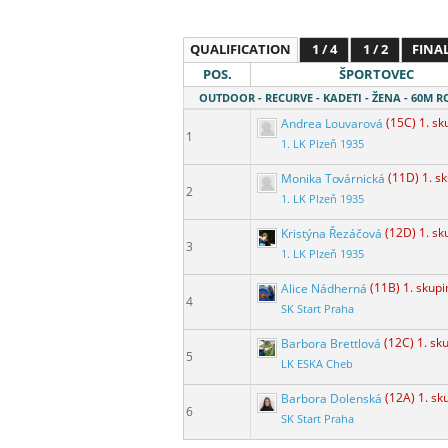
QUALIFICATION
1 / 4
1 / 2
FINA
POS.
ŠPORTOVEC
OUTDOOR - RECURVE - KADETI - ŽENA - 60M 
Andrea Louvarová
(15C) 1. sk
1
1. LK Plzeň 1935
Monika Továrnická
(11D) 1. s
2
1. LK Plzeň 1935
Kristýna Řezáčová
(12D) 1. sk
3
1. LK Plzeň 1935
Alice Nádherná
(11B) 1. skupi
4
SK Start Praha
Barbora Brettlová
(12C) 1. sk
5
LK ESKA Cheb
Barbora Dolenská
(12A) 1. sk
6
SK Start Praha