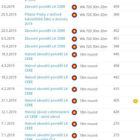
3.6.2019
Závodní pondělí LK CERE
459
WA 720 30m 20m
25.5.2019
Přebor Prahy v terčové
368
WA 720 30m 20m
lukostřelbě žáků a dorostu
2019
20.5.2019
Závodní pondělí LK CERE
452
WA 720 30m 20m
6.5.2019
Závodní pondělí LK CERE
451
WA 720 30m 20m
15.4.2019
Závodní pondělí LK CERE
398
WA 720 30m 20m
18.3.2019
Halové závodní pondělí LK
445
18m round
CERE
4.3.2019
Halové závodní pondělí LK
458
18m round
CERE
18.2.2019
Halové závodní pondělí LK
442
18m round
CERE
4.2.2019
Halové závodní pondělí LK
415
18m round
CERE
21.1.2019
Halové závodní pondělí LK
405
18m round
CERE
12.1.2019
Halový závod s eliminacemi
428
18m round
LK CERE - ranní závod
7.1.2019
Halové závodní pondělí LK
273
18m round
CERE
7.1.2019
Halové závodní pondělí LK
273
18m round
CERE - soutěže ČLS