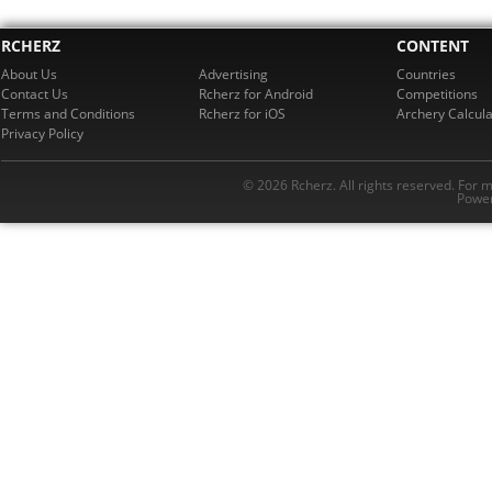
RCHERZ
CONTENT
About Us
Advertising
Countries
Contact Us
Rcherz for Android
Competitions
Terms and Conditions
Rcherz for iOS
Archery Calcula
Privacy Policy
© 2026 Rcherz. All rights reserved. For 
Power