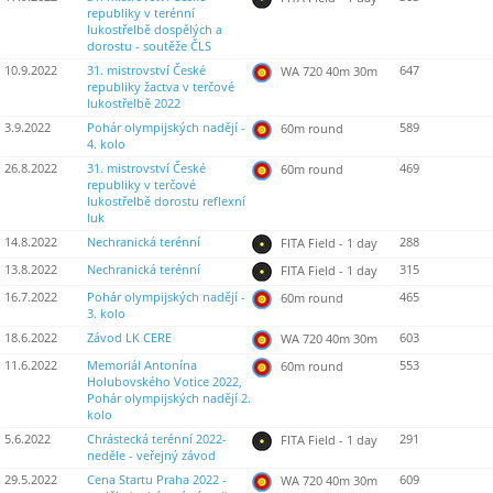
republiky v terénní
lukostřelbě dospělých a
dorostu - soutěže ČLS
10.9.2022
31. mistrovství České
647
WA 720 40m 30m
republiky žactva v terčové
lukostřelbě 2022
3.9.2022
Pohár olympijských nadějí -
589
60m round
4. kolo
26.8.2022
31. mistrovství České
469
60m round
republiky v terčové
lukostřelbě dorostu reflexní
luk
14.8.2022
Nechranická terénní
288
FITA Field - 1 day
13.8.2022
Nechranická terénní
315
FITA Field - 1 day
16.7.2022
Pohár olympijských nadějí -
465
60m round
3. kolo
18.6.2022
Závod LK CERE
603
WA 720 40m 30m
11.6.2022
Memoriál Antonína
553
60m round
Holubovského Votice 2022,
Pohár olympijských nadějí 2.
kolo
5.6.2022
Chrástecká terénní 2022-
291
FITA Field - 1 day
neděle - veřejný závod
29.5.2022
Cena Startu Praha 2022 -
609
WA 720 40m 30m