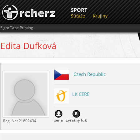
SPORT
Súťaže
Krajiny
Sight Tape Printing
Edita
Dufková
Czech Republic
LK CERE
žena
zvratný luk
Reg. Nr.:
21602434