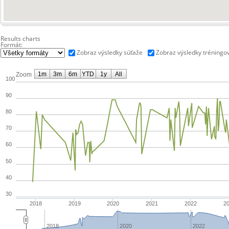
Results charts
Formát:
Zobraz výsledky súťaže
Zobraz výsledky tréningo
1m
3m
6m
YTD
1y
All
Zoom
100
90
80
70
60
50
40
30
2018
2019
2020
2021
2022
2
2018
2020
2022