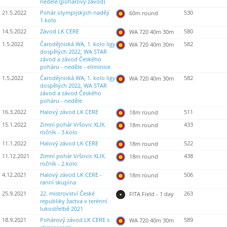
neděle (pohárový závod)
21.5.2022
Pohár olympijských nadějí
530
60m round
1.kolo
14.5.2022
Závod LK CERE
580
WA 720 40m 30m
1.5.2022
Čarodějnická WA, 1. kolo ligy
582
WA 720 40m 30m
dospělých 2022, WA STAR
závod a závod Českého
poháru - neděle - eliminice
1.5.2022
Čarodějnická WA, 1. kolo ligy
582
WA 720 40m 30m
dospělých 2022, WA STAR
závod a závod Českého
poháru - neděle
16.3.2022
Halový závod LK CERE
511
18m round
15.1.2022
Zimní pohár Vršovic XLIX.
433
18m round
ročník - 3.kolo
11.1.2022
Halový závod LK CERE
522
18m round
11.12.2021
Zimní pohár Vršovic XLIX.
438
18m round
ročník - 2.kolo
4.12.2021
Halový závod LK CERE -
506
18m round
ranní skupina
25.9.2021
22. mistrovství České
263
FITA Field - 1 day
republiky žactva v terénní
lukostřelbě 2021
18.9.2021
Pohárový závod LK CERE s
589
WA 720 40m 30m