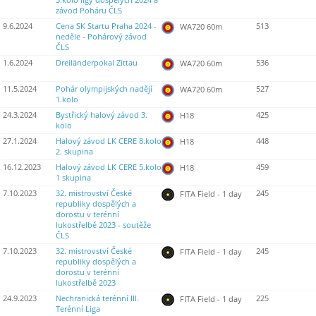
3.kolo ligy dospělých 2024 a
závod Poháru ČLS
9.6.2024
Cena SK Startu Praha 2024 -
513
WA720 60m
neděle - Pohárový závod
ČLS
1.6.2024
Dreiländerpokal Zittau
536
WA720 60m
11.5.2024
Pohár olympijských nadějí
527
WA720 60m
1.kolo
24.3.2024
Bystřický halový závod 3.
425
H18
kolo
27.1.2024
Halový závod LK CERE 8.kolo
448
H18
2. skupina
16.12.2023
Halový závod LK CERE 5.kolo
459
H18
1 skupina
7.10.2023
32. mistrovství České
245
FITA Field - 1 day
republiky dospělých a
dorostu v terénní
lukostřelbě 2023 - soutěže
ČLS
7.10.2023
32. mistrovství České
245
FITA Field - 1 day
republiky dospělých a
dorostu v terénní
lukostřelbě 2023
24.9.2023
Nechranická terénní III.
225
FITA Field - 1 day
Terénní Liga