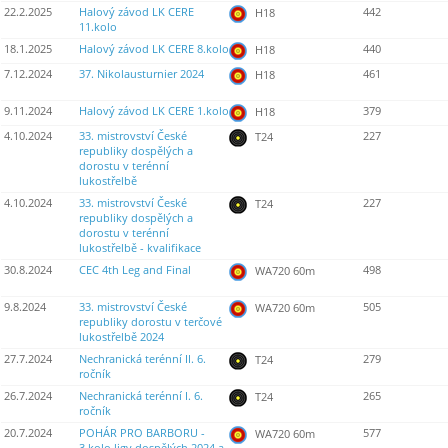
22.2.2025
Halový závod LK CERE
442
H18
11.kolo
18.1.2025
Halový závod LK CERE 8.kolo
440
H18
7.12.2024
37. Nikolausturnier 2024
461
H18
9.11.2024
Halový závod LK CERE 1.kolo
379
H18
4.10.2024
33. mistrovství České
227
T24
republiky dospělých a
dorostu v terénní
lukostřelbě
4.10.2024
33. mistrovství České
227
T24
republiky dospělých a
dorostu v terénní
lukostřelbě - kvalifikace
30.8.2024
CEC 4th Leg and Final
498
WA720 60m
9.8.2024
33. mistrovství České
505
WA720 60m
republiky dorostu v terčové
lukostřelbě 2024
27.7.2024
Nechranická terénní II. 6.
279
T24
ročník
26.7.2024
Nechranická terénní I. 6.
265
T24
ročník
20.7.2024
POHÁR PRO BARBORU -
577
WA720 60m