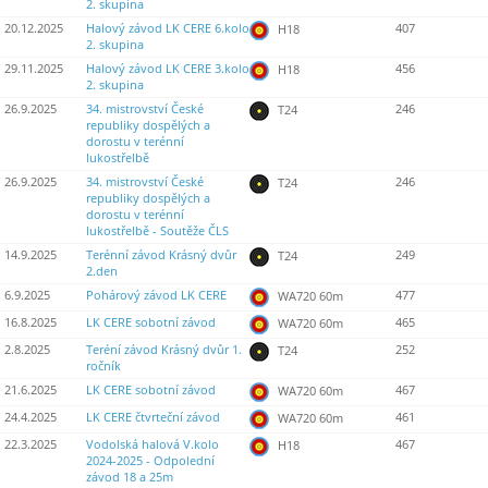
2. skupina
20.12.2025
Halový závod LK CERE 6.kolo
407
H18
2. skupina
29.11.2025
Halový závod LK CERE 3.kolo
456
H18
2. skupina
26.9.2025
34. mistrovství České
246
T24
republiky dospělých a
dorostu v terénní
lukostřelbě
26.9.2025
34. mistrovství České
246
T24
republiky dospělých a
dorostu v terénní
lukostřelbě - Soutěže ČLS
14.9.2025
Terénní závod Krásný dvůr
249
T24
2.den
6.9.2025
Pohárový závod LK CERE
477
WA720 60m
16.8.2025
LK CERE sobotní závod
465
WA720 60m
2.8.2025
Teréní závod Krásný dvůr 1.
252
T24
ročník
21.6.2025
LK CERE sobotní závod
467
WA720 60m
24.4.2025
LK CERE čtvrteční závod
461
WA720 60m
22.3.2025
Vodolská halová V.kolo
467
H18
2024-2025 - Odpolední
závod 18 a 25m