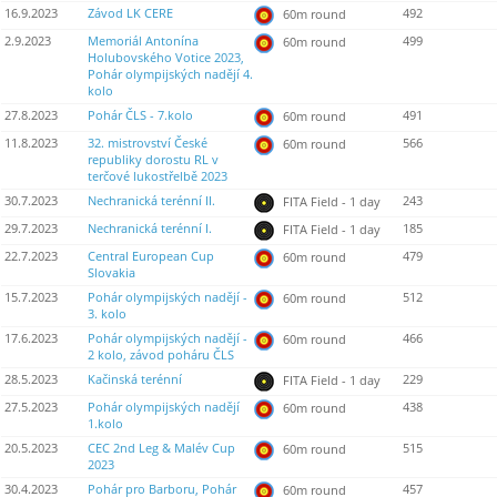
16.9.2023
Závod LK CERE
492
60m round
2.9.2023
Memoriál Antonína
499
60m round
Holubovského Votice 2023,
Pohár olympijských nadějí 4.
kolo
27.8.2023
Pohár ČLS - 7.kolo
491
60m round
11.8.2023
32. mistrovství České
566
60m round
republiky dorostu RL v
terčové lukostřelbě 2023
30.7.2023
Nechranická terénní II.
243
FITA Field - 1 day
29.7.2023
Nechranická terénní I.
185
FITA Field - 1 day
22.7.2023
Central European Cup
479
60m round
Slovakia
15.7.2023
Pohár olympijských nadějí -
512
60m round
3. kolo
17.6.2023
Pohár olympijských nadějí -
466
60m round
2 kolo, závod poháru ČLS
28.5.2023
Kačinská terénní
229
FITA Field - 1 day
27.5.2023
Pohár olympijských nadějí
438
60m round
1.kolo
20.5.2023
CEC 2nd Leg & Malév Cup
515
60m round
2023
30.4.2023
Pohár pro Barboru, Pohár
457
60m round