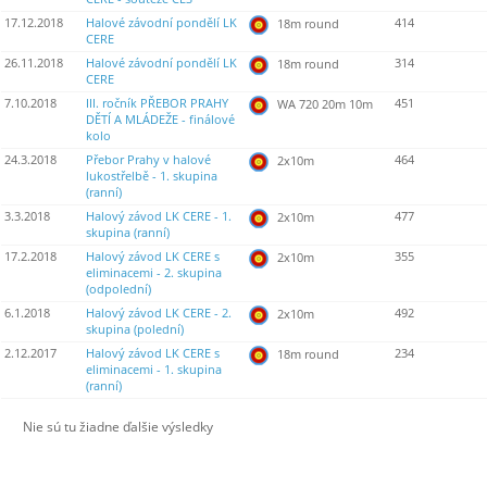
17.12.2018
Halové závodní pondělí LK
414
18m round
CERE
26.11.2018
Halové závodní pondělí LK
314
18m round
CERE
7.10.2018
III. ročník PŘEBOR PRAHY
451
WA 720 20m 10m
DĚTÍ A MLÁDEŽE - finálové
kolo
24.3.2018
Přebor Prahy v halové
464
2x10m
lukostřelbě - 1. skupina
(ranní)
3.3.2018
Halový závod LK CERE - 1.
477
2x10m
skupina (ranní)
17.2.2018
Halový závod LK CERE s
355
2x10m
eliminacemi - 2. skupina
(odpolední)
6.1.2018
Halový závod LK CERE - 2.
492
2x10m
skupina (polední)
2.12.2017
Halový závod LK CERE s
234
18m round
eliminacemi - 1. skupina
(ranní)
Nie sú tu žiadne ďalšie výsledky