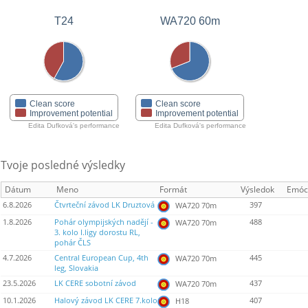
T24
WA720 60m
Clean score
Clean score
Improvement potential
Improvement potential
Edita Dufková's performance
Edita Dufková's performance
Tvoje posledné výsledky
Dátum
Meno
Formát
Výsledok
Emóc
6.8.2026
Čtvrteční závod LK Druztová
397
WA720 70m
1.8.2026
Pohár olympijských nadějí -
488
WA720 70m
3. kolo I.ligy dorostu RL,
pohár ČLS
4.7.2026
Central European Cup, 4th
445
WA720 70m
leg, Slovakia
23.5.2026
LK CERE sobotní závod
437
WA720 70m
10.1.2026
Halový závod LK CERE 7.kolo
407
H18