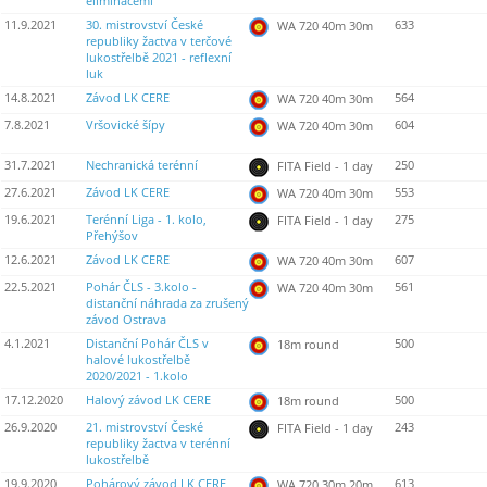
eliminacemi
11.9.2021
30. mistrovství České
633
WA 720 40m 30m
republiky žactva v terčové
lukostřelbě 2021 - reflexní
luk
14.8.2021
Závod LK CERE
564
WA 720 40m 30m
7.8.2021
Vršovické šípy
604
WA 720 40m 30m
31.7.2021
Nechranická terénní
250
FITA Field - 1 day
27.6.2021
Závod LK CERE
553
WA 720 40m 30m
19.6.2021
Terénní Liga - 1. kolo,
275
FITA Field - 1 day
Přehýšov
12.6.2021
Závod LK CERE
607
WA 720 40m 30m
22.5.2021
Pohár ČLS - 3.kolo -
561
WA 720 40m 30m
distanční náhrada za zrušený
závod Ostrava
4.1.2021
Distanční Pohár ČLS v
500
18m round
halové lukostřelbě
2020/2021 - 1.kolo
17.12.2020
Halový závod LK CERE
500
18m round
26.9.2020
21. mistrovství České
243
FITA Field - 1 day
republiky žactva v terénní
lukostřelbě
19.9.2020
Pohárový závod LK CERE
613
WA 720 30m 20m