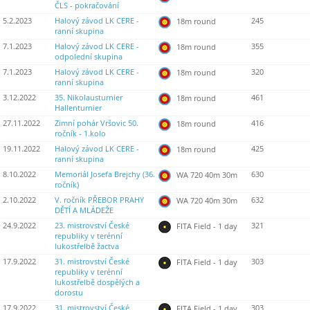
ČLS - pokračování
5.2.2023
Halový závod LK CERE -
245
18m round
ranní skupina
7.1.2023
Halový závod LK CERE -
355
18m round
odpolední skupina
7.1.2023
Halový závod LK CERE -
320
18m round
ranní skupina
3.12.2022
35. Nikolausturnier
461
18m round
Hallenturnier
27.11.2022
Zimní pohár Vršovic 50.
416
18m round
ročník - 1.kolo
19.11.2022
Halový závod LK CERE -
425
18m round
ranní skupina
8.10.2022
Memoriál Josefa Brejchy (36.
630
WA 720 40m 30m
ročník)
2.10.2022
V. ročník PŘEBOR PRAHY
632
WA 720 40m 30m
DĚTÍ A MLÁDEŽE
24.9.2022
23. mistrovství České
321
FITA Field - 1 day
republiky v terénní
lukostřelbě žactva
17.9.2022
31. mistrovství České
303
FITA Field - 1 day
republiky v terénní
lukostřelbě dospělých a
dorostu
17.9.2022
31. mistrovství České
303
FITA Field - 1 day