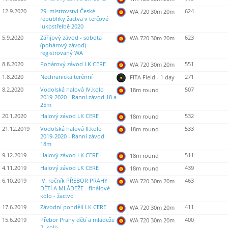
12.9.2020
29. mistrovství České
624
WA 720 30m 20m
republiky žactva v terčové
lukostřelbě 2020
5.9.2020
Zářijový závod - sobota
623
WA 720 30m 20m
(pohárový závod) -
registrovaný WA
8.8.2020
Pohárový závod LK CERE
551
WA 720 30m 20m
1.8.2020
Nechranická terénní
271
FITA Field - 1 day
8.2.2020
Vodolská halová IV.kolo
507
18m round
2019-2020 - Ranní závod 18 a
25m
20.1.2020
Halový závod LK CERE
532
18m round
21.12.2019
Vodolská halová II.kolo
533
18m round
2019-2020 - Ranní závod
18m
9.12.2019
Halový závod LK CERE
511
18m round
4.11.2019
Halový závod LK CERE
439
18m round
6.10.2019
IV. ročník PŘEBOR PRAHY
463
WA 720 30m 20m
DĚTÍ A MLÁDEŽE - finálové
kolo - žactvo
17.6.2019
Závodní pondělí LK CERE
411
WA 720 30m 20m
15.6.2019
Přebor Prahy dětí a mládeže
400
WA 720 30m 20m
2. kolo