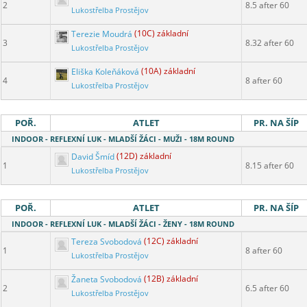
2
8.5 after 60
Lukostřelba Prostějov
Terezie Moudrá
(10C) základní
3
8.32 after 60
Lukostřelba Prostějov
Eliška Koleňáková
(10A) základní
4
8 after 60
Lukostřelba Prostějov
POŘ.
ATLET
PR. NA ŠÍP
INDOOR - REFLEXNÍ LUK - MLADŠÍ ŽÁCI - MUŽI - 18M ROUND
David Šmíd
(12D) základní
1
8.15 after 60
Lukostřelba Prostějov
POŘ.
ATLET
PR. NA ŠÍP
INDOOR - REFLEXNÍ LUK - MLADŠÍ ŽÁCI - ŽENY - 18M ROUND
Tereza Svobodová
(12C) základní
1
8 after 60
Lukostřelba Prostějov
Žaneta Svobodová
(12B) základní
2
6.5 after 60
Lukostřelba Prostějov