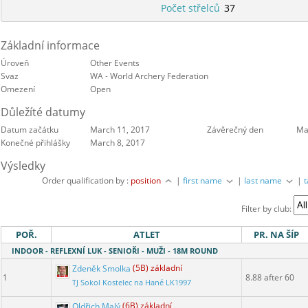
Počet střelců
37
Základní informace
Úroveň
Other Events
Svaz
WA - World Archery Federation
Omezení
Open
Důležíté datumy
Datum začátku
March 11, 2017
Závěrečný den
Ma
Konečné přihlášky
March 8, 2017
Výsledky
Order qualification by :
position
|
first name
|
last name
|
Filter by club:
POŘ.
ATLET
PR. NA ŠÍP
INDOOR - REFLEXNÍ LUK - SENIOŘI - MUŽI - 18M ROUND
Zdeněk Smolka
(5B) základní
1
8.88 after 60
TJ Sokol Kostelec na Hané LK1997
Oldřich Malý
(6B) základní