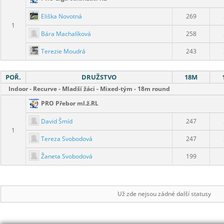
Eliška Novotná
269
1
Bára Machalíková
258
Terezie Moudrá
243
POŘ.
DRUŽSTVO
18M
Indoor - Recurve - Mladší žáci - Mixed-tým - 18m round
PRO Přebor ml.ž.RL
David Šmíd
247
1
Tereza Svobodová
247
Žaneta Svobodová
199
Už zde nejsou zádné další statusy