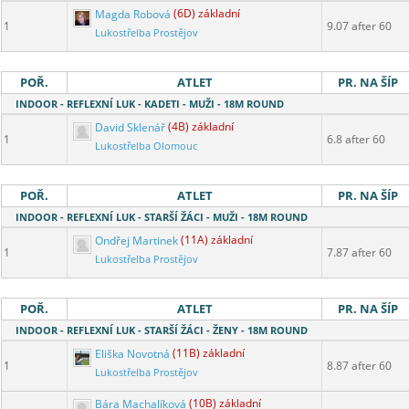
Magda Robová
(6D) základní
1
9.07 after 60
Lukostřelba Prostějov
POŘ.
ATLET
PR. NA ŠÍP
INDOOR - REFLEXNÍ LUK - KADETI - MUŽI - 18M ROUND
David Sklenář
(4B) základní
1
6.8 after 60
Lukostřelba Olomouc
POŘ.
ATLET
PR. NA ŠÍP
INDOOR - REFLEXNÍ LUK - STARŠÍ ŽÁCI - MUŽI - 18M ROUND
Ondřej Martinek
(11A) základní
1
7.87 after 60
Lukostřelba Prostějov
POŘ.
ATLET
PR. NA ŠÍP
INDOOR - REFLEXNÍ LUK - STARŠÍ ŽÁCI - ŽENY - 18M ROUND
Eliška Novotná
(11B) základní
1
8.87 after 60
Lukostřelba Prostějov
Bára Machalíková
(10B) základní