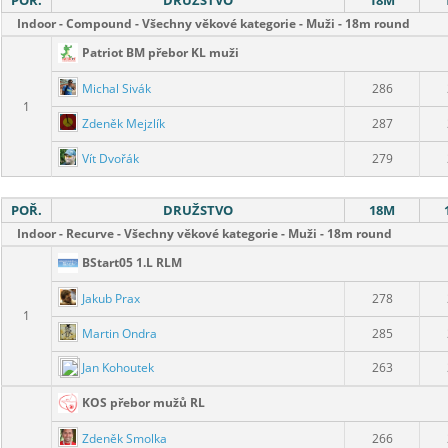
POŘ.
DRUŽSTVO
18M
Indoor - Compound - Všechny věkové kategorie - Muži - 18m round
Patriot BM přebor KL muži
Michal Sivák
286
1
Zdeněk Mejzlík
287
Vít Dvořák
279
POŘ.
DRUŽSTVO
18M
Indoor - Recurve - Všechny věkové kategorie - Muži - 18m round
BStart05 1.L RLM
Jakub Prax
278
1
Martin Ondra
285
Jan Kohoutek
263
KOS přebor mužů RL
Zdeněk Smolka
266