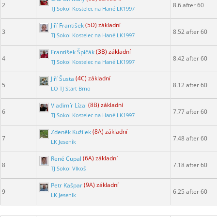
2
8.6 after 60
TJ Sokol Kostelec na Hané LK1997
Jiří František
(5D) základní
3
8.52 after 60
TJ Sokol Kostelec na Hané LK1997
František Špičák
(3B) základní
4
8.42 after 60
TJ Sokol Kostelec na Hané LK1997
Jiří Šusta
(4C) základní
5
8.12 after 60
LO TJ Start Brno
Vladimír Lízal
(8B) základní
6
7.77 after 60
TJ Sokol Kostelec na Hané LK1997
Zdeněk Kužílek
(8A) základní
7
7.48 after 60
LK Jeseník
René Cupal
(6A) základní
8
7.18 after 60
TJ Sokol Vlkoš
Petr Kašpar
(9A) základní
9
6.25 after 60
LK Jeseník