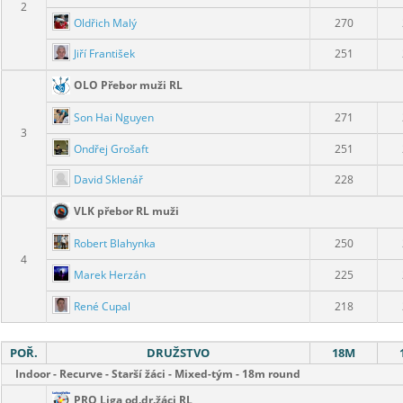
2
Oldřich Malý
270
Jiří František
251
OLO Přebor muži RL
Son Hai Nguyen
271
3
Ondřej Grošaft
251
David Sklenář
228
VLK přebor RL muži
Robert Blahynka
250
4
Marek Herzán
225
René Cupal
218
POŘ.
DRUŽSTVO
18M
Indoor - Recurve - Starší žáci - Mixed-tým - 18m round
PRO Liga od.dr.žáci RL