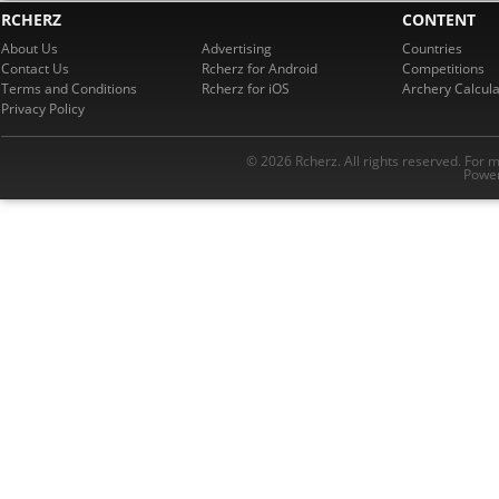
RCHERZ
CONTENT
About Us
Advertising
Countries
Contact Us
Rcherz for Android
Competitions
Terms and Conditions
Rcherz for iOS
Archery Calcula
Privacy Policy
© 2026 Rcherz. All rights reserved. For 
Power