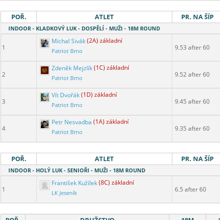
POŘ.
ATLET
PR. NA ŠÍP
INDOOR - KLADKOVÝ LUK - DOSPĚLÍ - MUŽI - 18M ROUND
Michal Sivák
(2A) základní
1
9.53 after 60
Patriot Brno
Zdeněk Mejzlík
(1C) základní
2
9.52 after 60
Patriot Brno
Vít Dvořák
(1D) základní
3
9.45 after 60
Patriot Brno
Petr Nesvadba
(1A) základní
4
9.35 after 60
Patriot Brno
POŘ.
ATLET
PR. NA ŠÍP
INDOOR - HOLÝ LUK - SENIOŘI - MUŽI - 18M ROUND
František Kužílek
(8C) základní
1
6.5 after 60
LK Jeseník