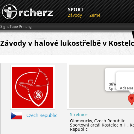
SPORT
Závody
Země
Sight Tape Printing
Závody v halové lukostřelbě v Kostel
Střelnice
Adresa
Sportovní areá
Střelnice
Czech Republic
Olomoucky,
Czech Republic
Sportovní areál Kostelec n.H.,
K
Republic