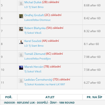
Michal Dufek
(2B) základní
5
8.68 after 60
LO TJ Start Brno
Ondřej Grošaft
(2C) základní
6
8.42 after 60
Lukostřelba Olomouc
Robert Blahynka
(5A) základní
7
8.32 after 60
TJ Sokol Vlkoš
Karel Souček
(4A) základní
8
8.1 after 60
LO TJ Start Brno
Tomáš Zikmund
(6C) základní
9
7.98 after 60
Lukostřelba Prostějov
Marek Herzán
(7B) základní
10
7.58 after 60
TJ Sokol Vlkoš
Ladislav Černohorský
(7D) základní
11
6.27 after 60
TJ Sokol Kostelec na Hané LK1997
POŘ.
ATLET
PR. NA ŠÍP
INDOOR - REFLEXNÍ LUK - DOSPĚLÍ - ŽENY - 18M ROUND