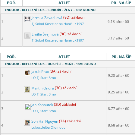
POŘ.
ATLET
PR. NA ŠÍP
INDOOR - REFLEXNÍ LUK - SENIOŘI - ŽENY - 18M ROUND
Jarmila Zavadilová
(9D) základní
1
6.13 after 60
TJ Sokol Kostelec na Hané LK1997
Emilie Šrejmová
(9C) základní
2
3.17 after 60
TJ Sokol Kostelec na Hané LK1997
POŘ.
ATLET
PR. NA ŠÍP
INDOOR - REFLEXNÍ LUK - DOSPĚLÍ - MUŽI - 18M ROUND
Jakub Prax
(3A) základní
1
9.28 after 60
LO TJ Start Brno
Martin Ondra
(3C) základní
2
9.25 after 60
LO TJ Start Brno
Jan Kohoutek
(3D) základní
3
8.77 after 60
LO TJ Start Brno
Son Hai Nguyen
(7A) základní
4
8.68 after 60
Lukostřelba Olomouc