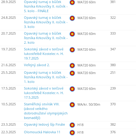
28.9.2025
Opavský turnaj o bůček
381
WA720 60m
řezníka Krkovičky II. ročník -
5. kolo - FINÁLE
24.8.2025
Opavský turnaj o bůček
322
WA720 60m
řezníka Krkovičky II. ročník -
3. kolo
20.7.2025
Opavský turnaj o bůček
333
WA720 60m
řezníka Krkovičky II. ročník -
2. kolo
19.7.2025
Sokolský závod v terčové
347
WA720 60m
lukostřelbě Kostelec n. H.
19.7.2025
21.6.2025
Veřejný závod 2.
380
WA720 60m
25.5.2025
Opavský turnaj o bůček
251
WA720 60m
řezníka Krkovičky II. ročník -
1. kolo
17.5.2025
Sokolský závod v terčové
239
WA720 60m
lukostřelbě Kostelec n. H.
17.5.2025
10.5.2025
Staměřický otvírák VIII.
370
WA/kr. 50/30m
(závod velkého
dobrodružství olympijských
beznadějí)
23.3.2025
Opavský ledový šíp Finále
382
H18
22.3.2025
Olomoucká Halovka 11
376
H18