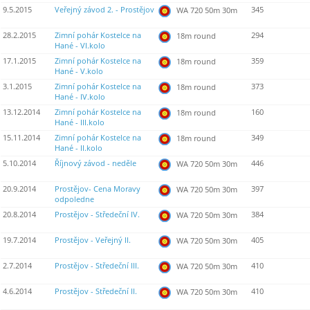
9.5.2015
Veřejný závod 2. - Prostějov
345
WA 720 50m 30m
28.2.2015
Zimní pohár Kostelce na
294
18m round
Hané - VI.kolo
17.1.2015
Zimní pohár Kostelce na
359
18m round
Hané - V.kolo
3.1.2015
Zimní pohár Kostelce na
373
18m round
Hané - IV.kolo
13.12.2014
Zimní pohár Kostelce na
160
18m round
Hané - III.kolo
15.11.2014
Zimní pohár Kostelce na
349
18m round
Hané - II.kolo
5.10.2014
Říjnový závod - neděle
446
WA 720 50m 30m
20.9.2014
Prostějov- Cena Moravy
397
WA 720 50m 30m
odpoledne
20.8.2014
Prostějov - Středeční IV.
384
WA 720 50m 30m
19.7.2014
Prostějov - Veřejný II.
405
WA 720 50m 30m
2.7.2014
Prostějov - Středeční III.
410
WA 720 50m 30m
4.6.2014
Prostějov - Středeční II.
410
WA 720 50m 30m