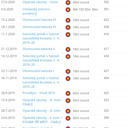
27.6.2020
Opavské závody - I.kolo
392
60m round
6.6.2020
Ostravský sobotní -
391
WA 720 50m 30m
pohárový
15.2.2020
Olomoucká halovka IV.
422
18m round
18.1.2020
Olomoucká halovka III.
438
18m round
11.1.2020
Sokolský pohár v halové
416
18m round
lukostřelbě Kostelec n. H.
2019–20
21.12.2019
Olomoucká halovka II.
417
18m round
14.12.2019
Sokolský pohár v halové
434
18m round
lukostřelbě Kostelec n. H.
2019–20
23.11.2019
Olomoucká halovka I.
427
18m round
16.11.2019
Sokolský pohár v halové
404
18m round
lukostřelbě Kostelec n. H.
2019–20
28.9.2019
Prostějov - Vinař 2019
425
60m round
15.9.2019
Opavské závody - IV. kolo -
353
60m round
FINÁLE
28.7.2019
Opavské závody - III. kolo
325
60m round
23.6.2019
Opavské závody - II. kolo +
399
60m round
POHÁR TŘÍ MĚST - FINÁLE