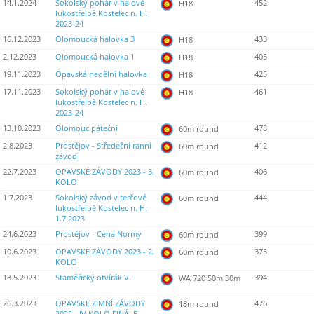
14.1.2024
Sokolský pohár v halové
452
H18
lukostřelbě Kostelec n. H.
2023-24
16.12.2023
Olomoucká halovka 3
433
H18
2.12.2023
Olomoucká halovka 1
405
H18
19.11.2023
Opavská nedělní halovka
425
H18
17.11.2023
Sokolský pohár v halové
461
H18
lukostřelbě Kostelec n. H.
2023-24
13.10.2023
Olomouc páteční
478
60m round
2.8.2023
Prostějov - Středeční ranní
412
60m round
závod
22.7.2023
OPAVSKÉ ZÁVODY 2023 - 3.
406
60m round
KOLO
1.7.2023
Sokolský závod v terčové
444
60m round
lukostřelbě Kostelec n. H.
1.7.2023
24.6.2023
Prostějov - Cena Normy
399
60m round
10.6.2023
OPAVSKÉ ZÁVODY 2023 - 2.
375
60m round
KOLO
13.5.2023
Staměřický otvírák VI.
394
WA 720 50m 30m
26.3.2023
OPAVSKÉ ZIMNÍ ZÁVODY
476
18m round