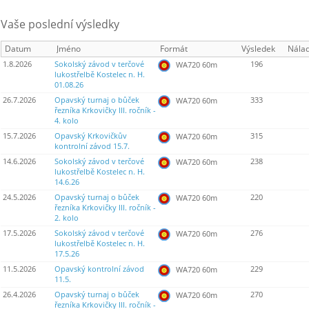
Vaše poslední výsledky
Datum
Jméno
Formát
Výsledek
Nála
1.8.2026
Sokolský závod v terčové
196
WA720 60m
lukostřelbě Kostelec n. H.
01.08.26
26.7.2026
Opavský turnaj o bůček
333
WA720 60m
řezníka Krkovičky III. ročník -
4. kolo
15.7.2026
Opavský Krkovičkův
315
WA720 60m
kontrolní závod 15.7.
14.6.2026
Sokolský závod v terčové
238
WA720 60m
lukostřelbě Kostelec n. H.
14.6.26
24.5.2026
Opavský turnaj o bůček
220
WA720 60m
řezníka Krkovičky III. ročník -
2. kolo
17.5.2026
Sokolský závod v terčové
276
WA720 60m
lukostřelbě Kostelec n. H.
17.5.26
11.5.2026
Opavský kontrolní závod
229
WA720 60m
11.5.
26.4.2026
Opavský turnaj o bůček
270
WA720 60m
řezníka Krkovičky III. ročník -