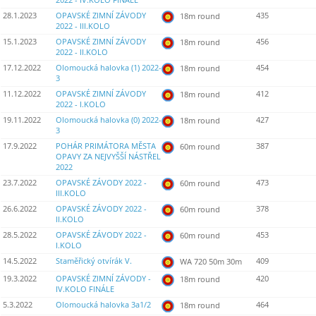
2022 - IV.KOLO FINÁLE
28.1.2023
OPAVSKÉ ZIMNÍ ZÁVODY
435
18m round
2022 - III.KOLO
15.1.2023
OPAVSKÉ ZIMNÍ ZÁVODY
456
18m round
2022 - II.KOLO
17.12.2022
Olomoucká halovka (1) 2022-
454
18m round
3
11.12.2022
OPAVSKÉ ZIMNÍ ZÁVODY
412
18m round
2022 - I.KOLO
19.11.2022
Olomoucká halovka (0) 2022-
427
18m round
3
17.9.2022
POHÁR PRIMÁTORA MĚSTA
387
60m round
OPAVY ZA NEJVYŠŠÍ NÁSTŘEL
2022
23.7.2022
OPAVSKÉ ZÁVODY 2022 -
473
60m round
III.KOLO
26.6.2022
OPAVSKÉ ZÁVODY 2022 -
378
60m round
II.KOLO
28.5.2022
OPAVSKÉ ZÁVODY 2022 -
453
60m round
I.KOLO
14.5.2022
Staměřický otvírák V.
409
WA 720 50m 30m
19.3.2022
OPAVSKÉ ZIMNÍ ZÁVODY -
420
18m round
IV.KOLO FINÁLE
5.3.2022
Olomoucká halovka 3a1/2
464
18m round