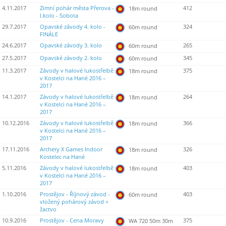
4.11.2017
Zimní pohár města Přerova -
412
18m round
I.kolo - Sobota
29.7.2017
Opavské závody 4. kolo -
324
60m round
FINÁLE
24.6.2017
Opavské závody 3. kolo
265
60m round
27.5.2017
Opavské závody 2. kolo
345
60m round
11.3.2017
Závody v halové lukostřelbě
375
18m round
v Kostelci na Hané 2016 –
2017
14.1.2017
Závody v halové lukostřelbě
264
18m round
v Kostelci na Hané 2016 –
2017
10.12.2016
Závody v halové lukostřelbě
366
18m round
v Kostelci na Hané 2016 –
2017
17.11.2016
Archery X Games Indoor
326
18m round
Kostelec na Hané
5.11.2016
Závody v halové lukostřelbě
403
18m round
v Kostelci na Hané 2016 –
2017
1.10.2016
Prostějov - Říjnový závod -
403
60m round
vložený pohárový závod +
žactvo
10.9.2016
Prostějov - Cena Moravy
375
WA 720 50m 30m