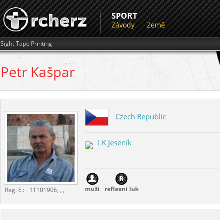
SPORT
Závody
Země
Sight Tape Printing
Petr
Kašpar
Czech Republic
LK Jeseník
muži
reflexní luk
Reg. č.:
11101906, , ,