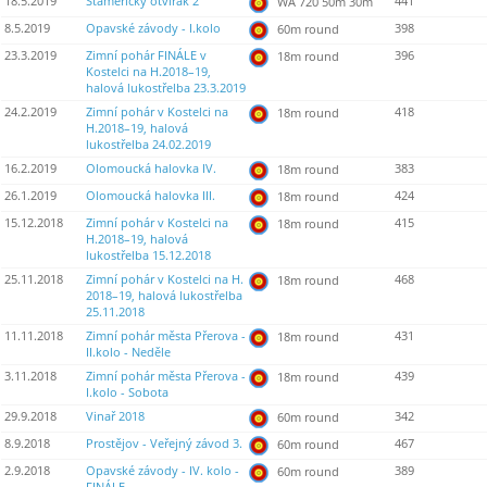
18.5.2019
Staměřický otvírák 2
441
WA 720 50m 30m
8.5.2019
Opavské závody - I.kolo
398
60m round
23.3.2019
Zimní pohár FINÁLE v
396
18m round
Kostelci na H.2018–19,
halová lukostřelba 23.3.2019
24.2.2019
Zimní pohár v Kostelci na
418
18m round
H.2018–19, halová
lukostřelba 24.02.2019
16.2.2019
Olomoucká halovka IV.
383
18m round
26.1.2019
Olomoucká halovka III.
424
18m round
15.12.2018
Zimní pohár v Kostelci na
415
18m round
H.2018–19, halová
lukostřelba 15.12.2018
25.11.2018
Zimní pohár v Kostelci na H.
468
18m round
2018–19, halová lukostřelba
25.11.2018
11.11.2018
Zimní pohár města Přerova -
431
18m round
II.kolo - Neděle
3.11.2018
Zimní pohár města Přerova -
439
18m round
I.kolo - Sobota
29.9.2018
Vinař 2018
342
60m round
8.9.2018
Prostějov - Veřejný závod 3.
467
60m round
2.9.2018
Opavské závody - IV. kolo -
389
60m round