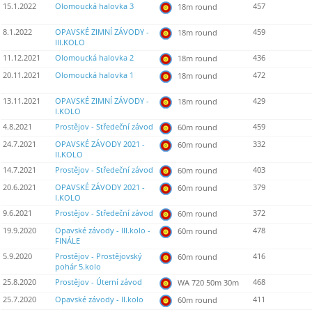
15.1.2022
Olomoucká halovka 3
457
18m round
8.1.2022
OPAVSKÉ ZIMNÍ ZÁVODY -
459
18m round
III.KOLO
11.12.2021
Olomoucká halovka 2
436
18m round
20.11.2021
Olomoucká halovka 1
472
18m round
13.11.2021
OPAVSKÉ ZIMNÍ ZÁVODY -
429
18m round
I.KOLO
4.8.2021
Prostějov - Středeční závod
459
60m round
24.7.2021
OPAVSKÉ ZÁVODY 2021 -
332
60m round
II.KOLO
14.7.2021
Prostějov - Středeční závod
403
60m round
20.6.2021
OPAVSKÉ ZÁVODY 2021 -
379
60m round
I.KOLO
9.6.2021
Prostějov - Středeční závod
372
60m round
19.9.2020
Opavské závody - III.kolo -
478
60m round
FINÁLE
5.9.2020
Prostějov - Prostějovský
416
60m round
pohár 5.kolo
25.8.2020
Prostějov - Úterní závod
468
WA 720 50m 30m
25.7.2020
Opavské závody - II.kolo
411
60m round