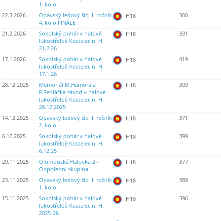
1. kolo
22.3.2026
Opavský ledový šíp II. ročník
300
H18
4. kolo FINÁLE
21.2.2026
Sokolský pohár v halové
331
H18
lukostřelbě Kostelec n. H.
21.2.26
17.1.2026
Sokolský pohár v halové
419
H18
lukostřelbě Kostelec n. H.
17.1.26
28.12.2025
Memoriál M.Hámora a
309
H18
F.Sedláčka závod v halové
lukostřelbě Kostelec n. H.
28.12.2025
14.12.2025
Opavský ledový šíp II. ročník
371
H18
2. kolo
6.12.2025
Sokolský pohár v halové
399
H18
lukostřelbě Kostelec n. H.
6.12.25
29.11.2025
Olomoucká Halovka 2 -
377
H18
Odpolední skupina
23.11.2025
Opavský ledový šíp II. ročník
389
H18
1. kolo
15.11.2025
Sokolský pohár v halové
396
H18
lukostřelbě Kostelec n. H.
2025-26