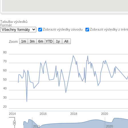
Tabulka výsledků
Formát
Zobrazit výsledky závodu
Zobrazit výsledky z trén
1m
3m
6m
YTD
1y
All
Zoom
80
70
60
50
40
30
20
2014
2016
2018
2020
2015
2020