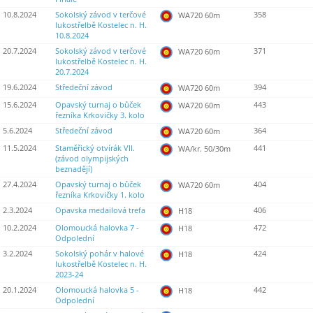
10.8.2024
Sokolský závod v terčové
358
WA720 60m
lukostřelbě Kostelec n. H.
10.8.2024
20.7.2024
Sokolský závod v terčové
371
WA720 60m
lukostřelbě Kostelec n. H.
20.7.2024
19.6.2024
Středeční závod
394
WA720 60m
15.6.2024
Opavský turnaj o bůček
443
WA720 60m
řezníka Krkovičky 3. kolo
5.6.2024
Středeční závod
364
WA720 60m
11.5.2024
Staměřický otvírák VII.
441
WA/kr. 50/30m
(závod olympijských
beznadějí)
27.4.2024
Opavský turnaj o bůček
404
WA720 60m
řezníka Krkovičky 1. kolo
2.3.2024
Opavska medailová trefa
406
H18
10.2.2024
Olomoucká halovka 7 -
472
H18
Odpolední
3.2.2024
Sokolský pohár v halové
424
H18
lukostřelbě Kostelec n. H.
2023-24
20.1.2024
Olomoucká halovka 5 -
442
H18
Odpolední