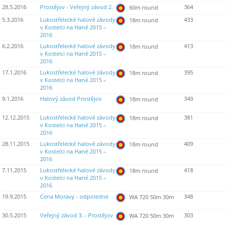
28.5.2016
Prostějov - Veřejný závod 2.
364
60m round
5.3.2016
Lukostřelecké halové závody
433
18m round
v Kostelci na Hané 2015 –
2016
6.2.2016
Lukostřelecké halové závody
413
18m round
v Kostelci na Hané 2015 –
2016
17.1.2016
Lukostřelecké halové závody
395
18m round
v Kostelci na Hané 2015 –
2016
9.1.2016
Halový závod Prostějov
349
18m round
12.12.2015
Lukostřelecké halové závody
381
18m round
v Kostelci na Hané 2015 –
2016
28.11.2015
Lukostřelecké halové závody
409
18m round
v Kostelci na Hané 2015 –
2016
7.11.2015
Lukostřelecké halové závody
418
18m round
v Kostelci na Hané 2015 –
2016
19.9.2015
Cena Moravy - odpoledne
348
WA 720 50m 30m
30.5.2015
Veřejný závod 3. - Prostějov
303
WA 720 50m 30m