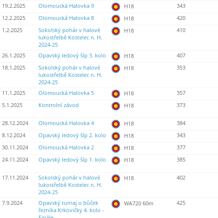
19.2.2025
Olomoucká Halovka 9
343
H18
12.2.2025
Olomoucká Halovka 8
420
H18
1.2.2025
Sokolský pohár v halové
410
H18
lukostřelbě Kostelec n. H.
2024-25
26.1.2025
Opavský ledový šíp 3. kolo
407
H18
18.1.2025
Sokolský pohár v halové
353
H18
lukostřelbě Kostelec n. H.
2024-25
11.1.2025
Olomoucká Halovka 5
357
H18
5.1.2025
Kontrolní závod
373
H18
28.12.2024
Olomoucká Halovka 4
384
H18
8.12.2024
Opavský ledový šíp 2. kolo
343
H18
30.11.2024
Olomoucká Halovka 2
377
H18
24.11.2024
Opavský ledový šíp 1. kolo
385
H18
17.11.2024
Sokolský pohár v halové
402
H18
lukostřelbě Kostelec n. H.
2024-25
7.9.2024
Opavský turnaj o bůček
425
WA720 60m
řezníka Krkovičky 4. kolo -
Finále