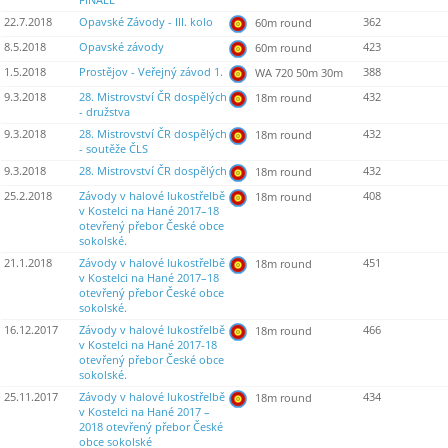
FINÁLE
22.7.2018
Opavské Závody - III. kolo
362
60m round
8.5.2018
Opavské závody
423
60m round
1.5.2018
Prostějov - Veřejný závod 1.
388
WA 720 50m 30m
9.3.2018
28. Mistrovství ČR dospělých
432
18m round
- družstva
9.3.2018
28. Mistrovství ČR dospělých
432
18m round
- soutěže ČLS
9.3.2018
28. Mistrovství ČR dospělých
432
18m round
25.2.2018
Závody v halové lukostřelbě
408
18m round
v Kostelci na Hané 2017–18
otevřený přebor České obce
sokolské.
21.1.2018
Závody v halové lukostřelbě
451
18m round
v Kostelci na Hané 2017–18
otevřený přebor České obce
sokolské.
16.12.2017
Závody v halové lukostřelbě
466
18m round
v Kostelci na Hané 2017-18
otevřený přebor České obce
sokolské.
25.11.2017
Závody v halové lukostřelbě
434
18m round
v Kostelci na Hané 2017 –
2018 otevřený přebor České
obce sokolské