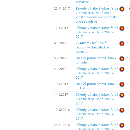
sokolské.
25.11.2017
Závody v halové lukostřelbě
18
v Kostelci na Hané 2017 –
2018 otevřený přebor České
obce sokolské
11.3.2017
Závody v halové lukostřelbě
18
v Kostelci na Hané 2016 –
2017
4.3.2017
27.Mistrovství České
18
republiky dospělých a
dorostu
5.2.2017
Halový pohár Startu Brno -
18
IV. kolo
4.2.2017
Závody v halové lukostřelbě
18
v Kostelci na Hané 2016 –
2017
15.1.2017
Halový pohár Startu Brno -
18
III. kolo
14.1.2017
Závody v halové lukostřelbě
18
v Kostelci na Hané 2016 –
2017
10.12.2016
Závody v halové lukostřelbě
18
v Kostelci na Hané 2016 –
2017
26.11.2016
Závody v halové lukostřelbě
18
v Kostelci na Hané 2016 –