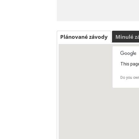
Plánované závody
Minulé z
This page
Do you own