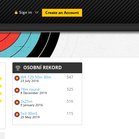
or
Sign in
Create an Account
OSOBNÍ REKORD
WA 720 50m 30m
547
23 July 2016
18m round
525
8 December 2019
2x25m
516
9 January 2016
5x3 30mS
115
25 May 2019