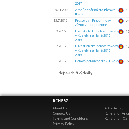
2017
20.11.2016
Zimní pohár města Přerova -
18
II.kolo
23.7.2016
Prostějov - Prázdninový
WA
závod 2. - odpoledne
5.3.2016
Lukostřelecké halové závody
18
v Kostelci na Hané 2015 –
2016
6.2.2016
Lukostřelecké halové závody
18
v Kostelci na Hané 2015 –
2016
9.1.2016
Halová pětadvacítka - II. kolo
2
Nejsou další výsledky
RCHERZ
About Us
Advertising
Contact Us
Rcherz for And
Terms and Conditions
Rcherz for iOS
Privacy Policy