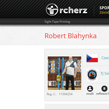
SPO
Závo
Sight Tape Printing
Robert
Blahynka
Czec
TJ So
muži
reflexní 
Reg. č.:
11504254