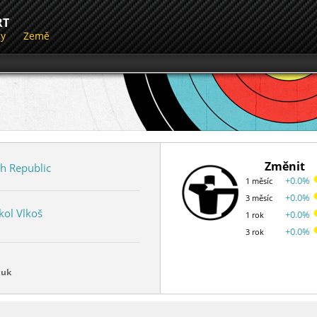
RT
dy
Země
Změnit
h Republic
+0.0%
1 měsíc
+0.0%
3 měsíc
kol Vlkoš
+0.0%
1 rok
+0.0%
3 rok
luk