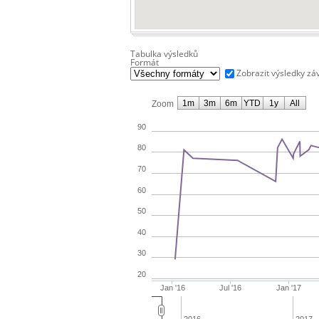
Tabulka výsledků
Formát
Zobrazit výsledky zá
1m
3m
6m
YTD
1y
All
Zoom
90
80
70
60
50
40
30
20
Jan '16
Jul '16
Jan '17