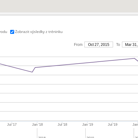
vodu
Zobrazit výsledky z tréninku
From
Oct 27, 2015
To
Mar 31,
Jul '17
Jan '18
Jul '18
Jan '19
Jul '19
Jan