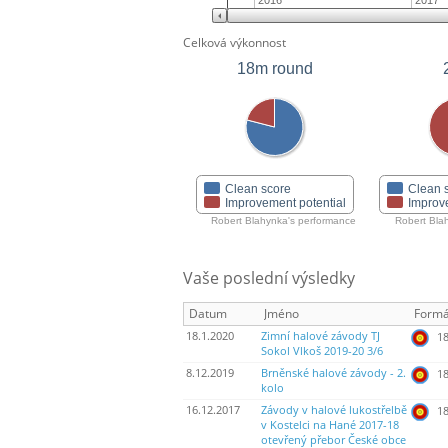
2016
2017
Celková výkonnost
18m round
Clean score
Clean 
Improvement potential
Improv
Robert Blahynka's performance
Robert Bla
Vaše poslední výsledky
Datum
Jméno
Formá
18.1.2020
Zimní halové závody TJ
18
Sokol Vlkoš 2019-20 3/6
8.12.2019
Brněnské halové závody - 2.
18
kolo
16.12.2017
Závody v halové lukostřelbě
18
v Kostelci na Hané 2017-18
otevřený přebor České obce