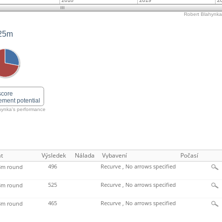
2018
2019
2
Robert Blahynka'
25m
score
ement potential
hynka's performance
t
Výsledek
Nálada
Vybavení
Počasí
496
Recurve , No arrows specified
m round
525
Recurve , No arrows specified
m round
465
Recurve , No arrows specified
m round