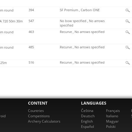
394
SF Premium , Carbon ONE
m round
547
No bow specified , No arrows
 720 50m 30m
specified
463
Recurve , No arrows specified
m round
485
Recurve , No arrows specified
m round
516
Recurve , No arrows specified
x25m
CONTENT
LANGUAGES
Countries
Čeština
Français
roid
Competitions
Deutsch
Italiano
Archery Calculators
English
Magyar
Español
Polski