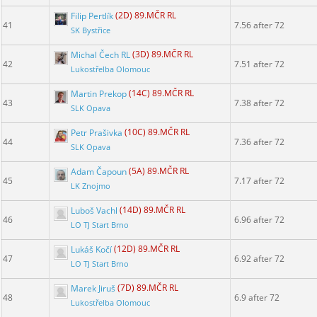
Filip Pertlík
(2D) 89.MČR RL
41
7.56 after 72
SK Bystřice
Michal Čech RL
(3D) 89.MČR RL
42
7.51 after 72
Lukostřelba Olomouc
Martin Prekop
(14C) 89.MČR RL
43
7.38 after 72
SLK Opava
Petr Prašivka
(10C) 89.MČR RL
44
7.36 after 72
SLK Opava
Adam Čapoun
(5A) 89.MČR RL
45
7.17 after 72
LK Znojmo
Luboš Vachl
(14D) 89.MČR RL
46
6.96 after 72
LO TJ Start Brno
Lukáš Kočí
(12D) 89.MČR RL
47
6.92 after 72
LO TJ Start Brno
Marek Jiruš
(7D) 89.MČR RL
48
6.9 after 72
Lukostřelba Olomouc