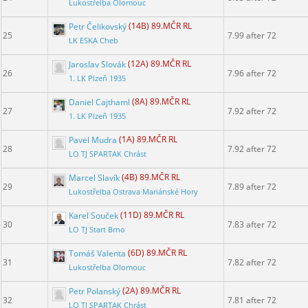
Lukostřelba Olomouc
Petr Čelikovský
(14B) 89.MČR RL
25
7.99 after 72
LK ESKA Cheb
Jaroslav Slovák
(12A) 89.MČR RL
26
7.96 after 72
1. LK Plzeň 1935
Daniel Cajthaml
(8A) 89.MČR RL
27
7.92 after 72
1. LK Plzeň 1935
Pavel Mudra
(1A) 89.MČR RL
28
7.92 after 72
LO TJ SPARTAK Chrást
Marcel Slavík
(4B) 89.MČR RL
29
7.89 after 72
Lukostřelba Ostrava Mariánské Hory
Karel Souček
(11D) 89.MČR RL
30
7.83 after 72
LO TJ Start Brno
Tomáš Valenta
(6D) 89.MČR RL
31
7.82 after 72
Lukostřelba Olomouc
Petr Polanský
(2A) 89.MČR RL
32
7.81 after 72
LO TJ SPARTAK Chrást