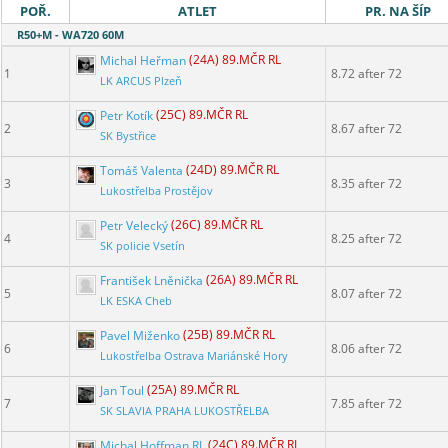
POŘ.
ATLET
PR. NA ŠÍP
R50+M - WA720 60M
Michal Heřman
(24A) 89.MČR RL
1
8.72 after 72
LK ARCUS Plzeň
Petr Kotík
(25C) 89.MČR RL
2
8.67 after 72
SK Bystřice
Tomáš Valenta
(24D) 89.MČR RL
3
8.35 after 72
Lukostřelba Prostějov
Petr Velecký
(26C) 89.MČR RL
4
8.25 after 72
SK policie Vsetín
František Lněnička
(26A) 89.MČR RL
5
8.07 after 72
LK ESKA Cheb
Pavel Miženko
(25B) 89.MČR RL
6
8.06 after 72
Lukostřelba Ostrava Mariánské Hory
Jan Toul
(25A) 89.MČR RL
7
7.85 after 72
SK SLAVIA PRAHA LUKOSTŘELBA
Michal Hoffman RL
(24C) 89.MČR RL