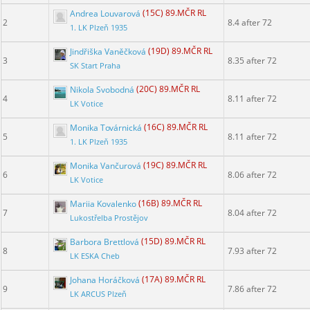
Andrea Louvarová
(15C) 89.MČR RL
2
8.4 after 72
1. LK Plzeň 1935
Jindřiška Vaněčková
(19D) 89.MČR RL
3
8.35 after 72
SK Start Praha
Nikola Svobodná
(20C) 89.MČR RL
4
8.11 after 72
LK Votice
Monika Továrnická
(16C) 89.MČR RL
5
8.11 after 72
1. LK Plzeň 1935
Monika Vančurová
(19C) 89.MČR RL
6
8.06 after 72
LK Votice
Mariia Kovalenko
(16B) 89.MČR RL
7
8.04 after 72
Lukostřelba Prostějov
Barbora Brettlová
(15D) 89.MČR RL
8
7.93 after 72
LK ESKA Cheb
Johana Horáčková
(17A) 89.MČR RL
9
7.86 after 72
LK ARCUS Plzeň