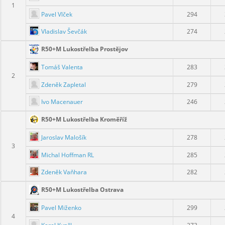
1
Pavel Vlček
294
Vladislav Ševčák
274
R50+M Lukostřelba Prostějov
Tomáš Valenta
283
2
Zdeněk Zapletal
279
Ivo Macenauer
246
R50+M Lukostřelba Kroměříž
Jaroslav Malošík
278
3
Michal Hoffman RL
285
Zdeněk Vaňhara
282
R50+M Lukostřelba Ostrava
Pavel Miženko
299
4