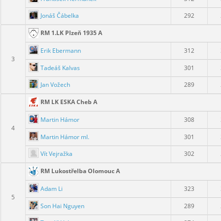
Jonáš Čábelka
292
RM 1.LK Plzeň 1935 A
Erik Ebermann
312
3
Tadeáš Kalvas
301
Jan Vožech
289
RM LK ESKA Cheb A
Martin Hámor
308
4
Martin Hámor ml.
301
Vít Vejražka
302
RM Lukostřelba Olomouc A
Adam Li
323
5
Son Hai Nguyen
289