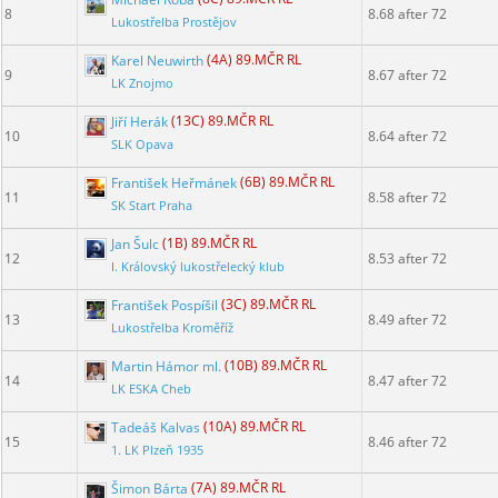
8
8.68 after 72
Lukostřelba Prostějov
Karel Neuwirth
(4A) 89.MČR RL
9
8.67 after 72
LK Znojmo
Jiří Herák
(13C) 89.MČR RL
10
8.64 after 72
SLK Opava
František Heřmánek
(6B) 89.MČR RL
11
8.58 after 72
SK Start Praha
Jan Šulc
(1B) 89.MČR RL
12
8.53 after 72
I. Královský lukostřelecký klub
František Pospíšil
(3C) 89.MČR RL
13
8.49 after 72
Lukostřelba Kroměříž
Martin Hámor ml.
(10B) 89.MČR RL
14
8.47 after 72
LK ESKA Cheb
Tadeáš Kalvas
(10A) 89.MČR RL
15
8.46 after 72
1. LK Plzeň 1935
Šimon Bárta
(7A) 89.MČR RL