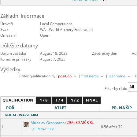
Základní informace
Úroveň
Local Competitions
Svaz
WA - World Archery Federation
Omezení
Open
Důležíté datumy
Datum začátku
August 18, 2023
Závěrečný den
Au
Konečné přihlášky
August 7, 2023
Výsledky
Order qualification by :
position
|
first name
|
last name
|
Filter by club:
QUALIFICATION
1 / 8
1 / 4
1 / 2
FINAL
POŘ.
ATLET
PR. NA ŠÍP
R60+M - WA720 60M
Miroslav Grohmann
(29A) 89.MČR RL
1
8.56 after 72
SK Přerov 1908