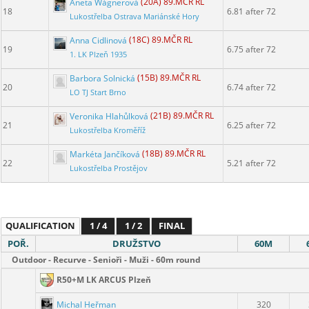
Aneta Wágnerová
(20A) 89.MČR RL
18
6.81 after 72
Lukostřelba Ostrava Mariánské Hory
Anna Cidlinová
(18C) 89.MČR RL
19
6.75 after 72
1. LK Plzeň 1935
Barbora Solnická
(15B) 89.MČR RL
20
6.74 after 72
LO TJ Start Brno
Veronika Hlahůlková
(21B) 89.MČR RL
21
6.25 after 72
Lukostřelba Kroměříž
Markéta Jančíková
(18B) 89.MČR RL
22
5.21 after 72
Lukostřelba Prostějov
QUALIFICATION
1 / 4
1 / 2
FINAL
POŘ.
DRUŽSTVO
60M
Outdoor - Recurve - Senioři - Muži - 60m round
R50+M LK ARCUS Plzeň
Michal Heřman
320