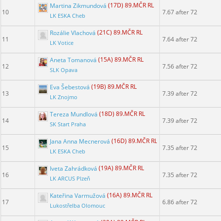
Martina Zikmundová
(17D) 89.MČR RL
10
7.67 after 72
LK ESKA Cheb
Rozálie Vlachová
(21C) 89.MČR RL
11
7.64 after 72
LK Votice
Aneta Tomanová
(15A) 89.MČR RL
12
7.56 after 72
SLK Opava
Eva Šebestová
(19B) 89.MČR RL
13
7.39 after 72
LK Znojmo
Tereza Mundlová
(18D) 89.MČR RL
14
7.39 after 72
SK Start Praha
Jana Anna Mecnerová
(16D) 89.MČR RL
15
7.35 after 72
LK ESKA Cheb
Iveta Zahrádková
(19A) 89.MČR RL
16
7.35 after 72
LK ARCUS Plzeň
Kateřina Varmužová
(16A) 89.MČR RL
17
6.86 after 72
Lukostřelba Olomouc