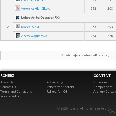
Veronika Hlahůlková
242
208
Lukostřelba Ostrava (RX)
Marcel Slavík
12
275
293
Aneta Wágnerová
234
256
Už zde nejsou zádné další statusy
RCHERZ
CONTENT
About Us
Advertising
Countries
Contact Us
Rcherz for Android
Competitions
Terms and Conditions
Rcherz for iOS
Archery Calcula
Privacy Policy
© 2026 Rcherz. All rights reserved. For 
Power