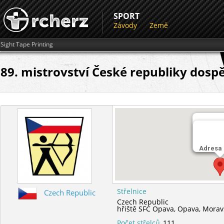
SPORT
Závody
Země
Sight Tape Printing
89. mistrovství České republiky dospě
Střelnic
hřiště S
Adresa
Střelnice
Czech Republic
Czech Republic
hřiště SFC Opava,
Opava,
Morav
Počet střelců
111