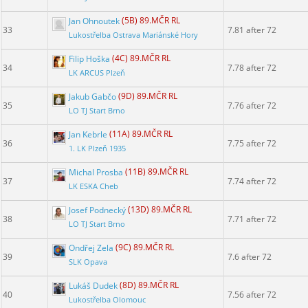
Jan Ohnoutek
(5B) 89.MČR RL
33
7.81 after 72
Lukostřelba Ostrava Mariánské Hory
Filip Hoška
(4C) 89.MČR RL
34
7.78 after 72
LK ARCUS Plzeň
Jakub Gabčo
(9D) 89.MČR RL
35
7.76 after 72
LO TJ Start Brno
Jan Kebrle
(11A) 89.MČR RL
36
7.75 after 72
1. LK Plzeň 1935
Michal Prosba
(11B) 89.MČR RL
37
7.74 after 72
LK ESKA Cheb
Josef Podnecký
(13D) 89.MČR RL
38
7.71 after 72
LO TJ Start Brno
Ondřej Zela
(9C) 89.MČR RL
39
7.6 after 72
SLK Opava
Lukáš Dudek
(8D) 89.MČR RL
40
7.56 after 72
Lukostřelba Olomouc