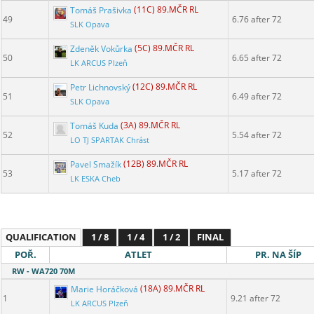
Tomáš Prašivka
(11C) 89.MČR RL
49
6.76 after 72
SLK Opava
Zdeněk Vokůrka
(5C) 89.MČR RL
50
6.65 after 72
LK ARCUS Plzeň
Petr Lichnovský
(12C) 89.MČR RL
51
6.49 after 72
SLK Opava
Tomáš Kuda
(3A) 89.MČR RL
52
5.54 after 72
LO TJ SPARTAK Chrást
Pavel Smažík
(12B) 89.MČR RL
53
5.17 after 72
LK ESKA Cheb
QUALIFICATION
1 / 8
1 / 4
1 / 2
FINAL
POŘ.
ATLET
PR. NA ŠÍP
RW - WA720 70M
Marie Horáčková
(18A) 89.MČR RL
1
9.21 after 72
LK ARCUS Plzeň