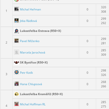
320
Michal Heřman
0
1
308
299
Jitka Rádlová
0
292
Lukostřelba Ostrava (R50+X)
299
Pavel Miženko
0
2
281
285
Marcela Jarochová
0
309
SK Bystřice (R50+X)
298
Petr Kotík
0
3
326
268
Hana Chlupsová
0
266
Lukostřelba Kroměříž (R50+X)
285
Michal Hoffman RL
0
4
275