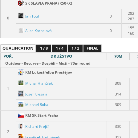
SK SLAVIA PRAHA (R50+X)
282
Jan Toul
0
8
283
155
Alice Korbelová
0
160
QUALIFICATION
1 / 8
1 / 4
1 / 2
FINAL
POŘ.
DRUŽSTVO
70M
Outdoor - Recurve - Dospělí - Muži - 70m round
RM Lukostřelba Prostějov
Michal Hlahůlek
309
1
Josef Křesala
314
Michael Roba
309
RM SK Start Praha
Richard Krejčí
330
2
František Heřmánek
312