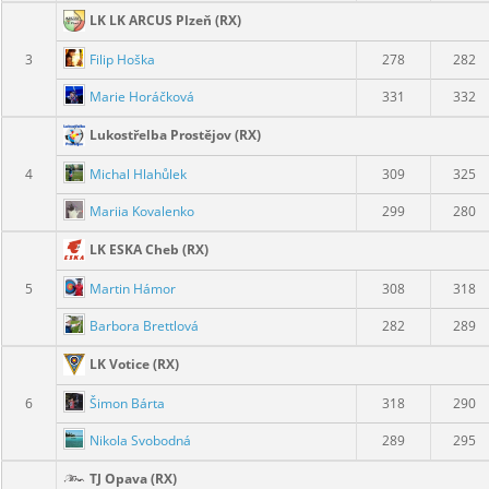
LK LK ARCUS Plzeň (RX)
Filip Hoška
3
278
282
Marie Horáčková
331
332
Lukostřelba Prostějov (RX)
Michal Hlahůlek
4
309
325
Mariia Kovalenko
299
280
LK ESKA Cheb (RX)
Martin Hámor
5
308
318
Barbora Brettlová
282
289
LK Votice (RX)
Šimon Bárta
6
318
290
Nikola Svobodná
289
295
TJ Opava (RX)