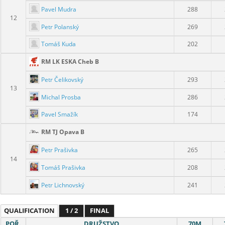
Pavel Mudra
288
12
Petr Polanský
269
Tomáš Kuda
202
RM LK ESKA Cheb B
Petr Čelikovský
293
13
Michal Prosba
286
Pavel Smažík
174
RM TJ Opava B
Petr Prašivka
265
14
Tomáš Prašivka
208
Petr Lichnovský
241
QUALIFICATION
1 / 2
FINAL
POŘ.
DRUŽSTVO
70M