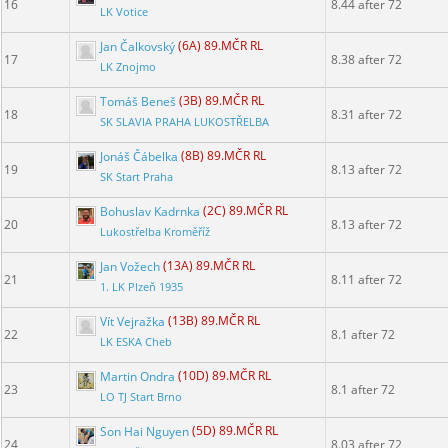
16
8.44 after 72
LK Votice
Jan Čalkovský
(6A) 89.MČR RL
17
8.38 after 72
LK Znojmo
Tomáš Beneš
(3B) 89.MČR RL
18
8.31 after 72
SK SLAVIA PRAHA LUKOSTŘELBA
Jonáš Čábelka
(8B) 89.MČR RL
19
8.13 after 72
SK Start Praha
Bohuslav Kadrnka
(2C) 89.MČR RL
20
8.13 after 72
Lukostřelba Kroměříž
Jan Vožech
(13A) 89.MČR RL
21
8.11 after 72
1. LK Plzeň 1935
Vít Vejražka
(13B) 89.MČR RL
22
8.1 after 72
LK ESKA Cheb
Martin Ondra
(10D) 89.MČR RL
23
8.1 after 72
LO TJ Start Brno
Son Hai Nguyen
(5D) 89.MČR RL
24
8.03 after 72