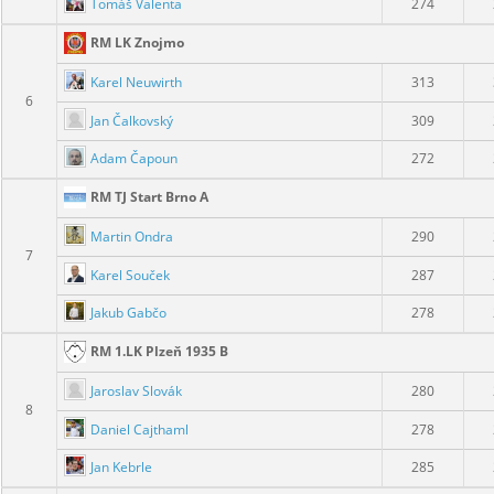
Tomáš Valenta
274
RM LK Znojmo
Karel Neuwirth
313
6
Jan Čalkovský
309
Adam Čapoun
272
RM TJ Start Brno A
Martin Ondra
290
7
Karel Souček
287
Jakub Gabčo
278
RM 1.LK Plzeň 1935 B
Jaroslav Slovák
280
8
Daniel Cajthaml
278
Jan Kebrle
285