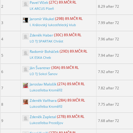
Pavel Vlček
(27C) 89.MČR RL
2
8.29 after 72
LK ARCUS Plzeň
Jaromír Vikukel
(29B) 89.MČR RL
3
7.99 after 72
I. Královský lukostřelecký klub
Zdeněk Haber
(30C) 89.MČR RL
4
7.96 after 72
LO TJ SPARTAK Chrást
Radomír Boháček
(29D) 89.MČR RL
5
7.94 after 72
LK ESKA Cheb
Ján Švantner
(30A) 89.MČR RL
6
7.92 after 72
LO TJ Sokol Šanov
Jaroslav Malošík
(27A) 89.MČR RL
7
7.82 after 72
Lukostřelba Kroměříž
Zdeněk Vaňhara
(28A) 89.MČR RL
8
7.75 after 72
Lukostřelba Kroměříž
Zdeněk Zapletal
(27B) 89.MČR RL
9
7.68 after 72
Lukostřelba Prostějov