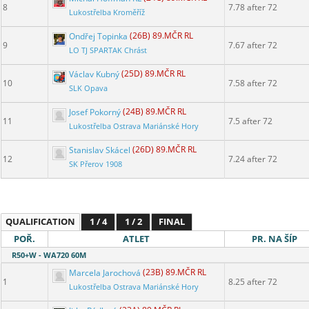
8
7.78 after 72
Lukostřelba Kroměříž
Ondřej Topinka
(26B) 89.MČR RL
9
7.67 after 72
LO TJ SPARTAK Chrást
Václav Kubný
(25D) 89.MČR RL
10
7.58 after 72
SLK Opava
Josef Pokorný
(24B) 89.MČR RL
11
7.5 after 72
Lukostřelba Ostrava Mariánské Hory
Stanislav Skácel
(26D) 89.MČR RL
12
7.24 after 72
SK Přerov 1908
QUALIFICATION
1 / 4
1 / 2
FINAL
POŘ.
ATLET
PR. NA ŠÍP
R50+W - WA720 60M
Marcela Jarochová
(23B) 89.MČR RL
1
8.25 after 72
Lukostřelba Ostrava Mariánské Hory