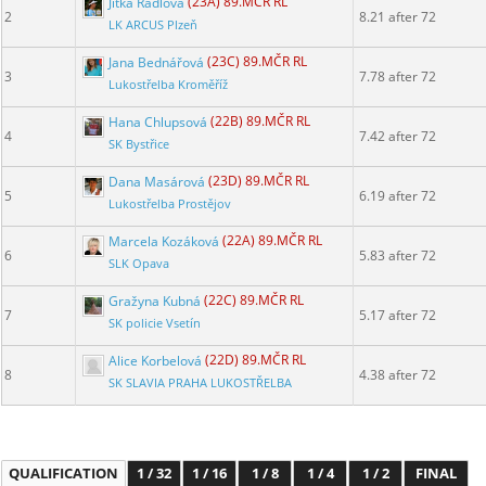
Jitka Rádlová
(23A) 89.MČR RL
2
8.21 after 72
LK ARCUS Plzeň
Jana Bednářová
(23C) 89.MČR RL
3
7.78 after 72
Lukostřelba Kroměříž
Hana Chlupsová
(22B) 89.MČR RL
4
7.42 after 72
SK Bystřice
Dana Masárová
(23D) 89.MČR RL
5
6.19 after 72
Lukostřelba Prostějov
Marcela Kozáková
(22A) 89.MČR RL
6
5.83 after 72
SLK Opava
Gražyna Kubná
(22C) 89.MČR RL
7
5.17 after 72
SK policie Vsetín
Alice Korbelová
(22D) 89.MČR RL
8
4.38 after 72
SK SLAVIA PRAHA LUKOSTŘELBA
QUALIFICATION
1 / 32
1 / 16
1 / 8
1 / 4
1 / 2
FINAL