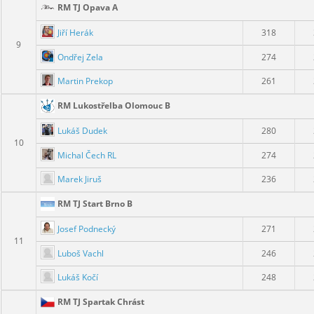
RM TJ Opava A
Jiří Herák
318
9
Ondřej Zela
274
Martin Prekop
261
RM Lukostřelba Olomouc B
Lukáš Dudek
280
10
Michal Čech RL
274
Marek Jiruš
236
RM TJ Start Brno B
Josef Podnecký
271
11
Luboš Vachl
246
Lukáš Kočí
248
RM TJ Spartak Chrást