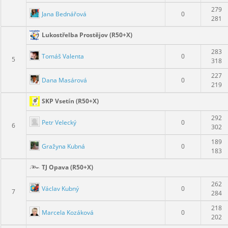
279
Jana Bednářová
0
281
Lukostřelba Prostějov (R50+X)
283
Tomáš Valenta
0
5
318
227
Dana Masárová
0
219
SKP Vsetín (R50+X)
292
Petr Velecký
0
6
302
189
Gražyna Kubná
0
183
TJ Opava (R50+X)
262
Václav Kubný
0
7
284
218
Marcela Kozáková
0
202