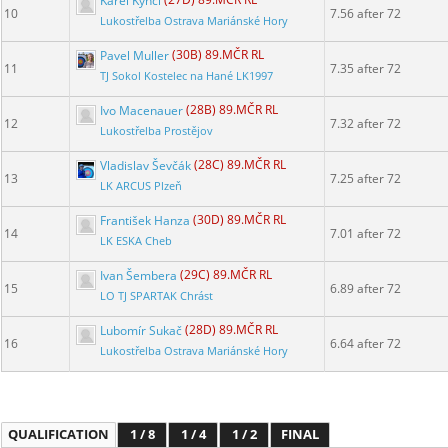
Karel Kynčl
(27D) 89.MČR RL
10
7.56 after 72
Lukostřelba Ostrava Mariánské Hory
Pavel Muller
(30B) 89.MČR RL
11
7.35 after 72
TJ Sokol Kostelec na Hané LK1997
Ivo Macenauer
(28B) 89.MČR RL
12
7.32 after 72
Lukostřelba Prostějov
Vladislav Ševčák
(28C) 89.MČR RL
13
7.25 after 72
LK ARCUS Plzeň
František Hanza
(30D) 89.MČR RL
14
7.01 after 72
LK ESKA Cheb
Ivan Šembera
(29C) 89.MČR RL
15
6.89 after 72
LO TJ SPARTAK Chrást
Lubomír Sukač
(28D) 89.MČR RL
16
6.64 after 72
Lukostřelba Ostrava Mariánské Hory
QUALIFICATION
1 / 8
1 / 4
1 / 2
FINAL