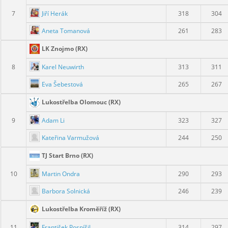
Jiří Herák
7
318
304
Aneta Tomanová
261
283
LK Znojmo (RX)
Karel Neuwirth
8
313
311
Eva Šebestová
265
267
Lukostřelba Olomouc (RX)
Adam Li
9
323
327
Kateřina Varmužová
244
250
TJ Start Brno (RX)
Martin Ondra
10
290
293
Barbora Solnická
246
239
Lukostřelba Kroměříž (RX)
František Pospíšil
11
314
297