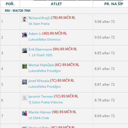
POŘ.
ATLET
PR. NA ŠÍP
RM - WA720 70M
Richard Krejčí
(7B) 89.MČR RL
1
9.08 after 72
SK Start Praha
Adam Li
(4D) 89.MČR RL
2
9.03 after 72
Lukostřelba Olomouc
Erik Ebermann
(9A) 89.MČR RL
3
8.85 after 72
1. LK Plzeň 1935
Michal Hlahůlek
(6C) 89.MČR RL
4
8.81 after 72
Lukostřelba Prostějov
Josef Křesala
(7C) 89.MČR RL
5
8.81 after 72
Lukostřelba Prostějov
Jaromír Termer
(1C) 89.MČR RL
6
8.78 after 72
TJ Sokol Praha Vršovice
Martin Hámor
(9B) 89.MČR RL
7
8.69 after 72
LK ESKA Cheb
Michael Roba
(8C) 89.MČR RL