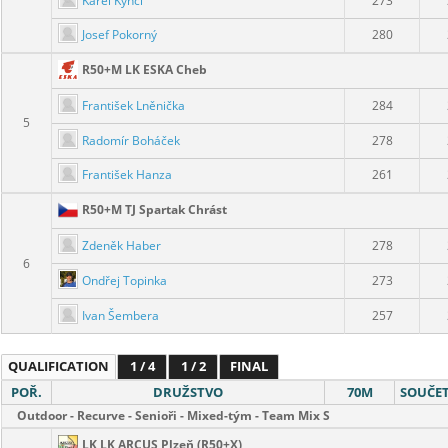
Karel Kynčl
273
Josef Pokorný
280
R50+M LK ESKA Cheb
František Lněnička
284
5
Radomír Boháček
278
František Hanza
261
R50+M TJ Spartak Chrást
Zdeněk Haber
278
6
Ondřej Topinka
273
Ivan Šembera
257
QUALIFICATION
1 / 4
1 / 2
FINAL
POŘ.
DRUŽSTVO
70M
SOUČE
Outdoor - Recurve - Senioři - Mixed-tým - Team Mix S
LK LK ARCUS Plzeň (R50+X)