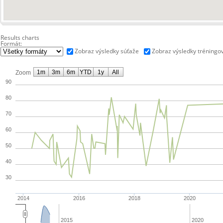
Results charts
Formát:
Zobraz výsledky súťaže
Zobraz výsledky tréningo
1m
3m
6m
YTD
1y
All
Zoom
90
80
70
60
50
40
30
2014
2016
2018
2020
2015
2020