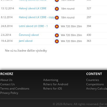
13.12.2014
Halový závod LK CERE
327
18m round
8.12.2014
Halový závod LK CERE - copy
297
18m round
24.8.2014
Letní závod LK CERE - 1
394
WA 720 30m 20m
2.6.2014
Červnový závod
430
WA 720 30m 20m
19.4.2014
Jarní závod
363
WA 720 30m 20m
Nie sú tu žiadne ďalšie výsledky
RCHERZ
CONTENT
About Us
Advertising
Countries
Contact Us
Rcherz for Android
Competitions
Terms and Conditions
Rcherz for iOS
Archery Calcula
Privacy Policy
© 2026 Rcherz. All rights reserved. For 
Power