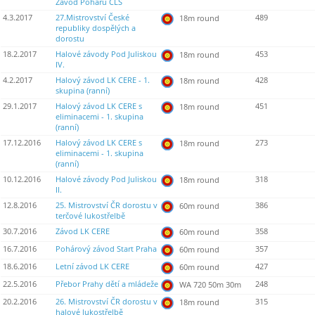
Závod Poháru ČLS
4.3.2017
27.Mistrovství České
489
18m round
republiky dospělých a
dorostu
18.2.2017
Halové závody Pod Juliskou
453
18m round
IV.
4.2.2017
Halový závod LK CERE - 1.
428
18m round
skupina (ranní)
29.1.2017
Halový závod LK CERE s
451
18m round
eliminacemi - 1. skupina
(ranní)
17.12.2016
Halový závod LK CERE s
273
18m round
eliminacemi - 1. skupina
(ranní)
10.12.2016
Halové závody Pod Juliskou
318
18m round
II.
12.8.2016
25. Mistrovství ČR dorostu v
386
60m round
terčové lukostřelbě
30.7.2016
Závod LK CERE
358
60m round
16.7.2016
Pohárový závod Start Praha
357
60m round
18.6.2016
Letní závod LK CERE
427
60m round
22.5.2016
Přebor Prahy dětí a mládeže
248
WA 720 50m 30m
20.2.2016
26. Mistrovství ČR dorostu v
315
18m round
halové lukostřelbě