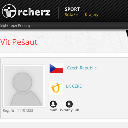
SPORT
Súťaže
Krajiny
Sight Tape Printing
Vít
Pešaut
Czech Republic
LK CERE
muž
zvratný luk
Reg. Nr.:
11101333