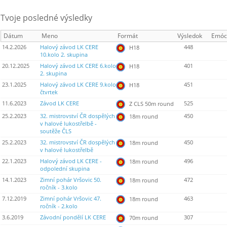
Tvoje posledné výsledky
Dátum
Meno
Formát
Výsledok
Emóc
14.2.2026
Halový závod LK CERE
448
H18
10.kolo 2. skupina
20.12.2025
Halový závod LK CERE 6.kolo
401
H18
2. skupina
23.1.2025
Halový závod LK CERE 9.kolo
451
H18
čtvrtek
11.6.2023
Závod LK CERE
525
Z CLS 50m round
25.2.2023
32. mistrovství ČR dospělých
450
18m round
v halové lukostřelbě -
soutěže ČLS
25.2.2023
32. mistrovství ČR dospělých
450
18m round
v halové lukostřelbě
22.1.2023
Halový závod LK CERE -
496
18m round
odpolední skupina
14.1.2023
Zimní pohár Vršovic 50.
472
18m round
ročník - 3.kolo
7.12.2019
Zimní pohár Vršovic 47.
463
18m round
ročník - 2.kolo
3.6.2019
Závodní pondělí LK CERE
307
70m round