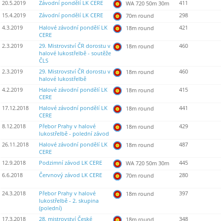
20.5.2019
Závodní pondělí LK CERE
411
WA 720 50m 30m
15.4.2019
Závodní pondělí LK CERE
298
70m round
4.3.2019
Halové závodní pondělí LK
421
18m round
CERE
2.3.2019
29. Mistrovství ČR dorostu v
460
18m round
halové lukostřelbě - soutěže
ČLS
2.3.2019
29. Mistrovství ČR dorostu v
460
18m round
halové lukostřelbě
4.2.2019
Halové závodní pondělí LK
415
18m round
CERE
17.12.2018
Halové závodní pondělí LK
441
18m round
CERE
8.12.2018
Přebor Prahy v halové
429
18m round
lukostřelbě - polední závod
26.11.2018
Halové závodní pondělí LK
487
18m round
CERE
12.9.2018
Podzimní závod LK CERE
445
WA 720 50m 30m
6.6.2018
Červnový závod LK CERE
280
70m round
24.3.2018
Přebor Prahy v halové
397
18m round
lukostřelbě - 2. skupina
(polední)
17.3.2018
28. mistrovství České
348
18m round