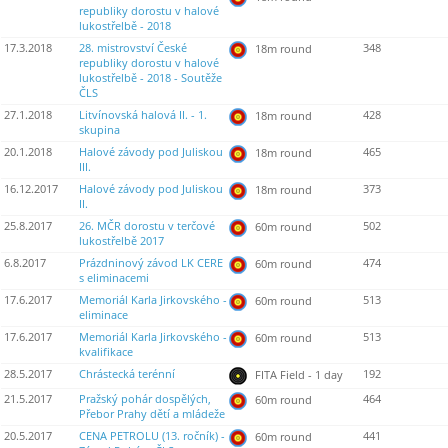
republiky dorostu v halové
lukostřelbě - 2018
17.3.2018
28. mistrovství České
348
18m round
republiky dorostu v halové
lukostřelbě - 2018 - Soutěže
ČLS
27.1.2018
Litvínovská halová II. - 1.
428
18m round
skupina
20.1.2018
Halové závody pod Juliskou
465
18m round
III.
16.12.2017
Halové závody pod Juliskou
373
18m round
II.
25.8.2017
26. MČR dorostu v terčové
502
60m round
lukostřelbě 2017
6.8.2017
Prázdninový závod LK CERE
474
60m round
s eliminacemi
17.6.2017
Memoriál Karla Jirkovského -
513
60m round
eliminace
17.6.2017
Memoriál Karla Jirkovského -
513
60m round
kvalifikace
28.5.2017
Chrástecká terénní
192
FITA Field - 1 day
21.5.2017
Pražský pohár dospělých,
464
60m round
Přebor Prahy dětí a mládeže
20.5.2017
CENA PETROLU (13. ročník) -
441
60m round