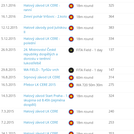
23.1.2016
Halový závod LK CERE -
325
18m round
ranní
16.1.2016
Zimní pohár Vršovic - 2.kolo
364
18m round
12.12.2015
Halové závody pod Juliskou
383
18m round
II
5.12.2015
Halový závod LK CERE -
334
18m round
polední
26.9.2015
24. Mistrovství České
137
FITA Field - 1 day
republiky dospělých a
dorostu v terénní
lukostřelbě
29.8.2015
WA FIELD - Tyršův vrch
147
FITA Field - 1 day
16.8.2015
Srpnový závod LK CERE
314
60m round
16.5.2015
Přebor LK CERE 2015
275
WA 720 50m 30m
14.3.2015
Halový závod Start Praha - 1.
324
18m round
skupina od 8.45h (zejména
dospělí)
7.3.2015
Halový závod LK CERE
240
18m round
7.2.2015
Halový závod LK CERE
253
18m round
24.1.2015
Halový závod LK CERE
353
18m round