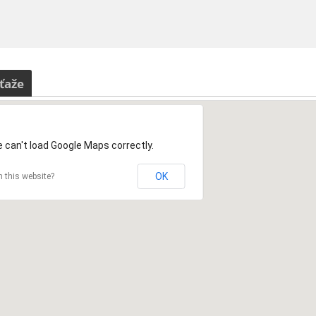
ťaže
 can't load Google Maps correctly.
OK
 this website?