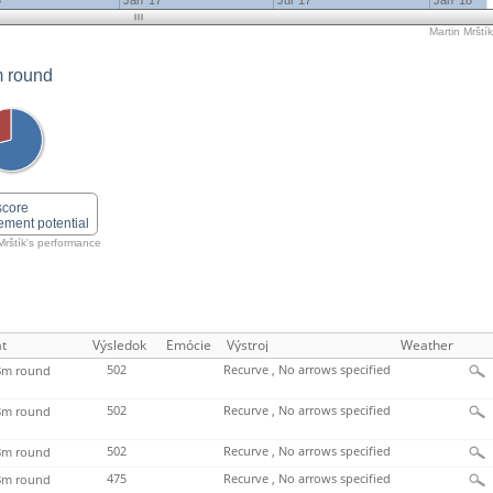
6
Jan '17
Jul '17
Jan '18
Martin Mrštík
 round
score
ement potential
Mrštík's performance
t
Výsledok
Emócie
Výstroj
Weather
502
Recurve , No arrows specified
m round
502
Recurve , No arrows specified
m round
502
Recurve , No arrows specified
m round
475
Recurve , No arrows specified
m round