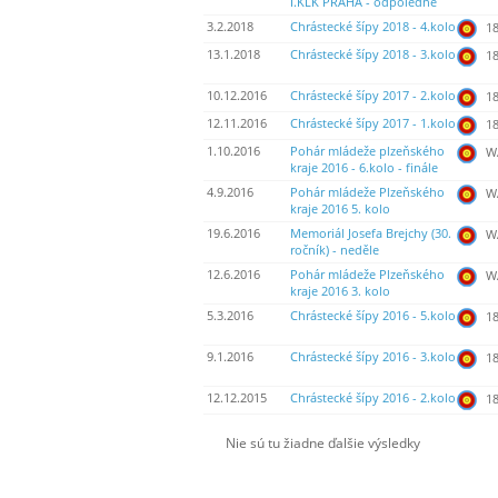
I.KLK PRAHA - odpoledne
3.2.2018
Chrástecké šípy 2018 - 4.kolo
18
13.1.2018
Chrástecké šípy 2018 - 3.kolo
18
10.12.2016
Chrástecké šípy 2017 - 2.kolo
18
12.11.2016
Chrástecké šípy 2017 - 1.kolo
18
1.10.2016
Pohár mládeže plzeňského
WA
kraje 2016 - 6.kolo - finále
4.9.2016
Pohár mládeže Plzeňského
WA
kraje 2016 5. kolo
19.6.2016
Memoriál Josefa Brejchy (30.
WA
ročník) - neděle
12.6.2016
Pohár mládeže Plzeňského
WA
kraje 2016 3. kolo
5.3.2016
Chrástecké šípy 2016 - 5.kolo
18
9.1.2016
Chrástecké šípy 2016 - 3.kolo
18
12.12.2015
Chrástecké šípy 2016 - 2.kolo
18
Nie sú tu žiadne ďalšie výsledky