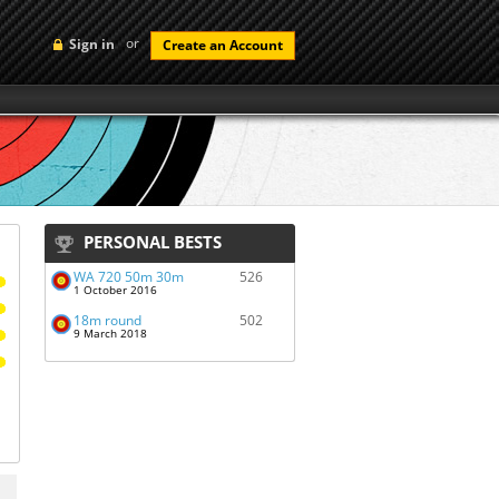
or
Sign in
Create an Account
PERSONAL BESTS
WA 720 50m 30m
526
1 October 2016
18m round
502
9 March 2018