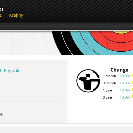
RT
e
Krajiny
Change
h Republic
+0.0%
1 month
+0.0%
3 month
+0.0%
1 year
+0.0%
3 year
uk