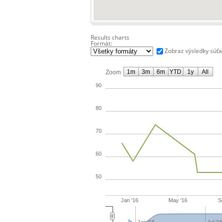
Results charts
Formát:
Zobraz výsledky súť
1m
3m
6m
YTD
1y
All
Zoom
90
80
70
60
50
Jan '16
May '16
S