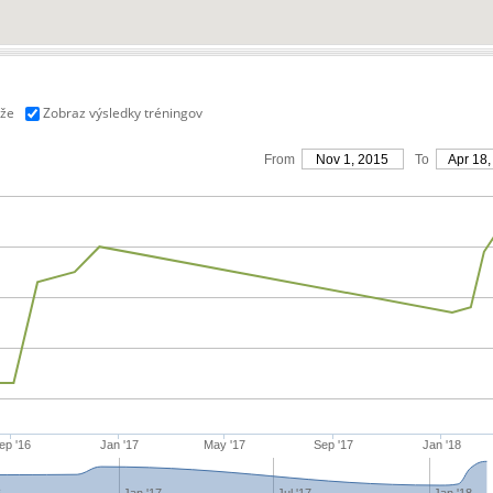
aže
Zobraz výsledky tréningov
From
Nov 1, 2015
To
Apr 18,
ep '16
Jan '17
May '17
Sep '17
Jan '18