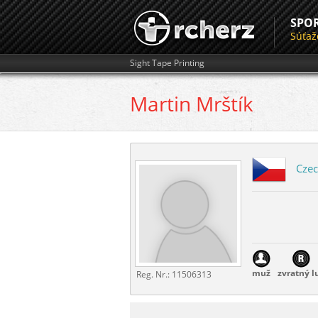
SPO
Súťaž
Sight Tape Printing
Martin
Mrštík
Czec
muž
zvratný l
Reg. Nr.:
11506313