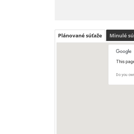
Plánované súťaže
Minulé sú
This page
Do you own