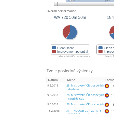
Jan '16
Jul '1
Overall performance
WA 720 50m 30m
18m
Clean score
Clean 
Improvement potential
Improv
Martin Mrštík's performance
Martin 
Tvoje posledné výsledky
Dátum
Meno
Formá
9.3.2018
28. Mistrovství ČR dospělých
18
- družstva
9.3.2018
28. Mistrovství ČR dospělých
18
- soutěže ČLS
9.3.2018
28. Mistrovství ČR dospělých
18
18.2.2018
XII. - INDOOR CUP 2017/18 -
18