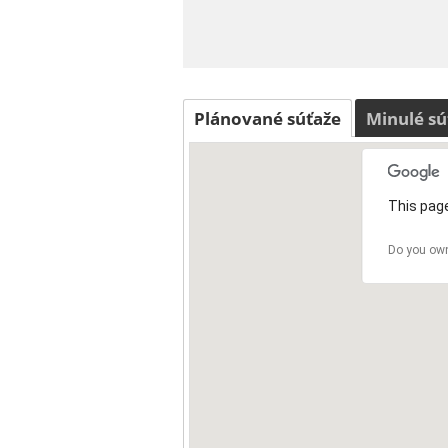
Plánované súťaže
Minulé sú
This page
Do you own