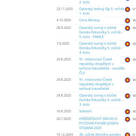
2. kolo
23.11.2025
Opavský ledový šíp II. ročník
H
1. kolo
4.10.2025
Cena Moravy
WA
28.9.2025
Opavský turnaj o bůček
WA
řezníka Krkovičky II. ročník -
5. kolo - FINÁLE
7.9.2025
Opavský turnaj o bůček
WA
řezníka Krkovičky II. ročník -
4. kolo
29.8.2025
91. mistrovství České
WA
republiky dospělých v
terčové lukostřelbě - soutěže
ČLS
29.8.2025
91. mistrovství České
WA
republiky dospělých v
terčové lukostřelbě
24.8.2025
Opavský turnaj o bůček
WA
řezníka Krkovičky II. ročník -
3. kolo
16.8.2025
Sobotní
WA
20.7.2025
HVĚZDIČKOVÝ ZÁVOD O
WA
PUTOVNÍ POHÁR JOSEFA
STOJANA 2025
15.12.2024
30. ročník Zimního poháru
H