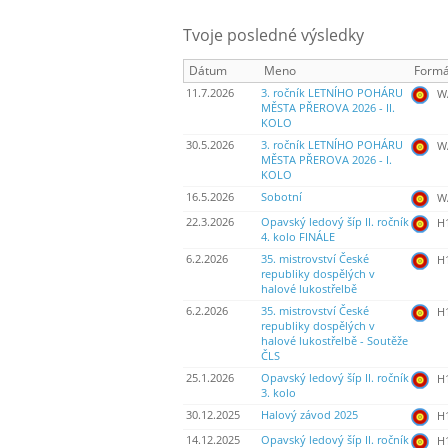
Tvoje posledné výsledky
Dátum
Meno
Formá
11.7.2026
3. ročník LETNÍHO POHÁRU
WA
MĚSTA PŘEROVA 2026 - II.
KOLO
30.5.2026
3. ročník LETNÍHO POHÁRU
WA
MĚSTA PŘEROVA 2026 - I.
KOLO
16.5.2026
Sobotní
WA
22.3.2026
Opavský ledový šíp II. ročník
H
4. kolo FINÁLE
6.2.2026
35. mistrovství České
H
republiky dospělých v
halové lukostřelbě
6.2.2026
35. mistrovství České
H
republiky dospělých v
halové lukostřelbě - Soutěže
ČLS
25.1.2026
Opavský ledový šíp II. ročník
H
3. kolo
30.12.2025
Halový závod 2025
H
14.12.2025
Opavský ledový šíp II. ročník
H