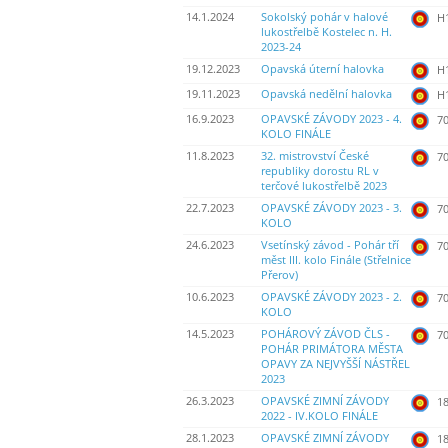
14.1.2024
Sokolský pohár v halové
H
lukostřelbě Kostelec n. H.
2023-24
19.12.2023
Opavská úterní halovka
H
19.11.2023
Opavská nedělní halovka
H
16.9.2023
OPAVSKÉ ZÁVODY 2023 - 4.
70
KOLO FINÁLE
11.8.2023
32. mistrovství České
70
republiky dorostu RL v
terčové lukostřelbě 2023
22.7.2023
OPAVSKÉ ZÁVODY 2023 - 3.
70
KOLO
24.6.2023
Vsetínský závod - Pohár tří
70
měst III. kolo Finále (Střelnice
Přerov)
10.6.2023
OPAVSKÉ ZÁVODY 2023 - 2.
70
KOLO
14.5.2023
POHÁROVÝ ZÁVOD ČLS -
70
POHÁR PRIMÁTORA MĚSTA
OPAVY ZA NEJVYŠŠÍ NÁSTŘEL
2023
26.3.2023
OPAVSKÉ ZIMNÍ ZÁVODY
18
2022 - IV.KOLO FINÁLE
28.1.2023
OPAVSKÉ ZIMNÍ ZÁVODY
18