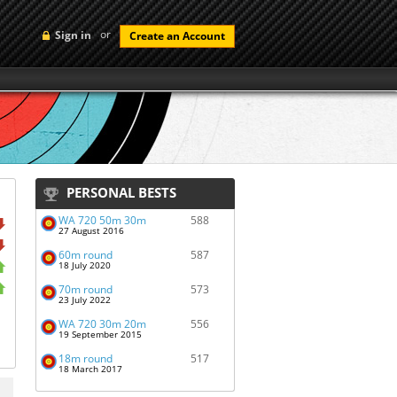
or
Sign in
Create an Account
PERSONAL BESTS
WA 720 50m 30m
588
27 August 2016
60m round
587
18 July 2020
70m round
573
23 July 2022
WA 720 30m 20m
556
19 September 2015
18m round
517
18 March 2017