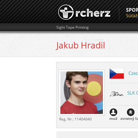
SPO
Súťaž
Sight Tape Printing
Jakub
Hradil
Czec
SLK 
muž
zvratný l
Reg. Nr.:
11404040