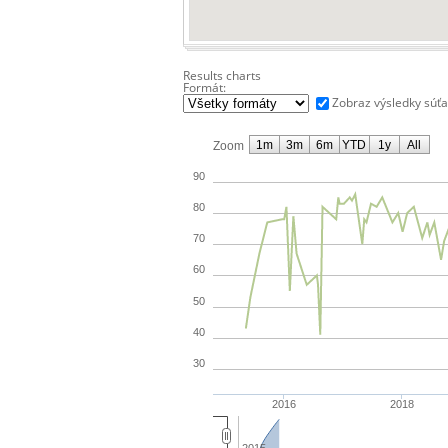
Results charts
Formát:
Zobraz výsledky súť
1m
3m
6m
YTD
1y
All
Zoom
90
80
70
60
50
40
30
2016
2018