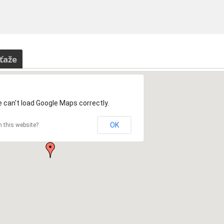
ťaže
 can't load Google Maps correctly.
OK
 this website?