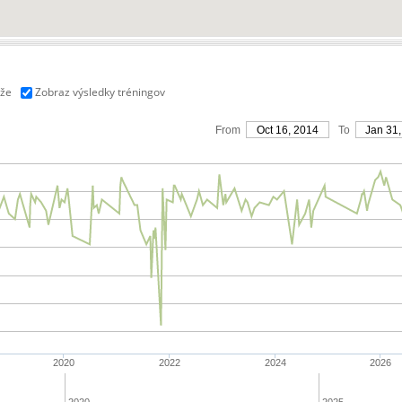
aže
Zobraz výsledky tréningov
From
Oct 16, 2014
To
Jan 31,
2020
2022
2024
2026