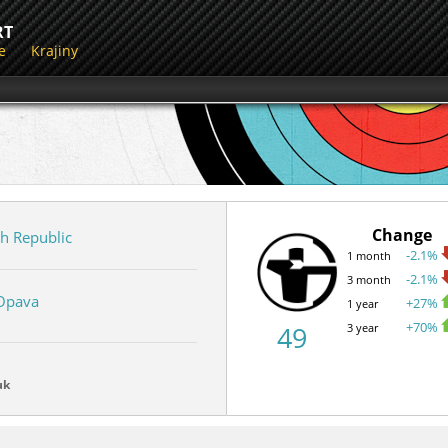
RT
e
Krajiny
Change
h Republic
-2.1%
1 month
-2.1%
3 month
Opava
+27%
1 year
+70%
49
3 year
uk