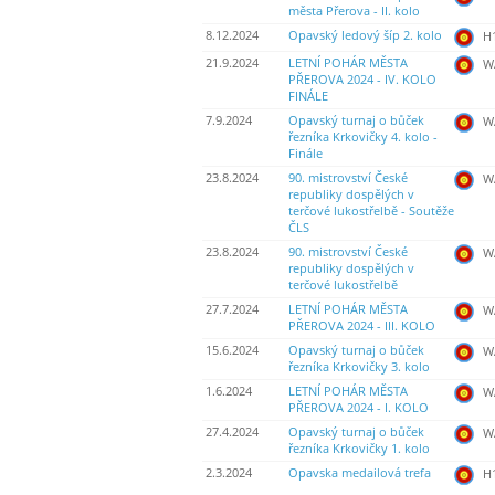
města Přerova - II. kolo
8.12.2024
Opavský ledový šíp 2. kolo
H
21.9.2024
LETNÍ POHÁR MĚSTA
WA
PŘEROVA 2024 - IV. KOLO
FINÁLE
7.9.2024
Opavský turnaj o bůček
WA
řezníka Krkovičky 4. kolo -
Finále
23.8.2024
90. mistrovství České
WA
republiky dospělých v
terčové lukostřelbě - Soutěže
ČLS
23.8.2024
90. mistrovství České
WA
republiky dospělých v
terčové lukostřelbě
27.7.2024
LETNÍ POHÁR MĚSTA
WA
PŘEROVA 2024 - III. KOLO
15.6.2024
Opavský turnaj o bůček
WA
řezníka Krkovičky 3. kolo
1.6.2024
LETNÍ POHÁR MĚSTA
WA
PŘEROVA 2024 - I. KOLO
27.4.2024
Opavský turnaj o bůček
WA
řezníka Krkovičky 1. kolo
2.3.2024
Opavska medailová trefa
H