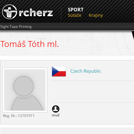
SPORT
Súťaže
Krajiny
Sight Tape Printing
Tomáš
Tóth ml.
Czech Republic
muž
Reg. Nr.:
12101911