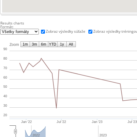
Results charts
Formát:
Zobraz výsledky súťaže
Zobraz výsledky tréningo
1m
3m
6m
YTD
1y
All
Zoom
90
80
70
60
50
40
30
20
Jan '22
Jul '22
Jan '23
Jul '23
2022
2023