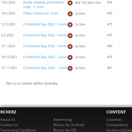
14.5.2022
Pohár mládeže plzeňského
476
WA 720 20m 10m
kraje - 2. kolo
19.3.2022
Přebor žactva do 10 let
492
2x10m
12.3.2022
Chrástecké šípy 2022 - 5.kolo
473
2x10m
5.2.2022
Chrástecké šípy 2022 - 4.kolo
437
2x10m
15.1.2022
Chrástecké šípy 2022 - 3.kolo
460
2x10m
18.12.2021
Chrástecké šípy 2022 - 2.kolo
403
2x10m
27.11.2021
Chrástecké šípy 2022 - 1.kolo
461
2x10m
Nie sú tu žiadne ďalšie výsledky
RCHERZ
CONTENT
About Us
Advertising
Countries
Contact Us
Rcherz for Android
Competitions
Terms and Conditions
Rcherz for iOS
Archery Calcula