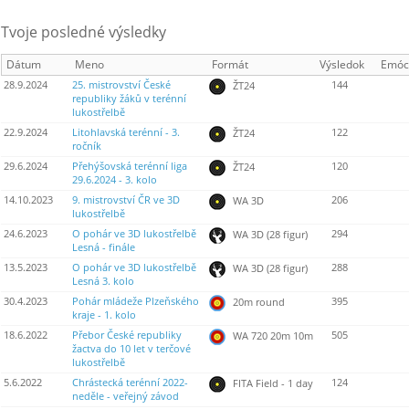
Tvoje posledné výsledky
Dátum
Meno
Formát
Výsledok
Emóc
28.9.2024
25. mistrovství České
144
ŽT24
republiky žáků v terénní
lukostřelbě
22.9.2024
Litohlavská terénní - 3.
122
ŽT24
ročník
29.6.2024
Přehýšovská terénní liga
120
ŽT24
29.6.2024 - 3. kolo
14.10.2023
9. mistrovství ČR ve 3D
206
WA 3D
lukostřelbě
24.6.2023
O pohár ve 3D lukostřelbě
294
WA 3D (28 figur)
Lesná - finále
13.5.2023
O pohár ve 3D lukostřelbě
288
WA 3D (28 figur)
Lesná 3. kolo
30.4.2023
Pohár mládeže Plzeňského
395
20m round
kraje - 1. kolo
18.6.2022
Přebor České republiky
505
WA 720 20m 10m
žactva do 10 let v terčové
lukostřelbě
5.6.2022
Chrástecká terénní 2022-
124
FITA Field - 1 day
neděle - veřejný závod