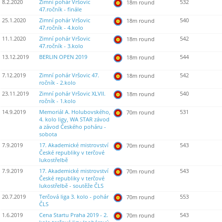
8.2.2020
Zimní pohár Vršovic
532
18m round
47.ročník - finále
25.1.2020
Zimní pohár Vršovic
540
18m round
47.ročník - 4.kolo
11.1.2020
Zimní pohár Vršovic
542
18m round
47.ročník - 3.kolo
13.12.2019
BERLIN OPEN 2019
544
18m round
7.12.2019
Zimní pohár Vršovic 47.
542
18m round
ročník - 2.kolo
23.11.2019
Zimní pohár Vršovic XLVII.
540
18m round
ročník - 1.kolo
14.9.2019
Memoriál A. Holubovského,
531
70m round
4. kolo ligy, WA STAR závod
a závod Českého poháru -
sobota
7.9.2019
17. Akademické mistrovství
543
70m round
České republiky v terčové
lukostřelbě
7.9.2019
17. Akademické mistrovství
543
70m round
České republiky v terčové
lukostřelbě - soutěže ČLS
20.7.2019
Terčová liga 3. kolo - pohár
553
70m round
ČLS
1.6.2019
Cena Startu Praha 2019 - 2.
543
70m round