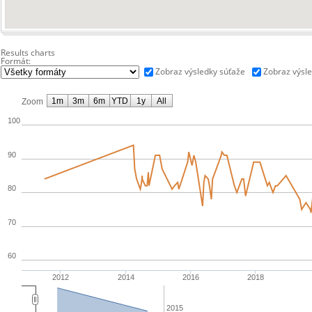
Results charts
Formát:
Zobraz výsledky súťaže
Zobraz výsle
1m
3m
6m
YTD
1y
All
Zoom
100
90
80
70
60
2012
2014
2016
2018
2015