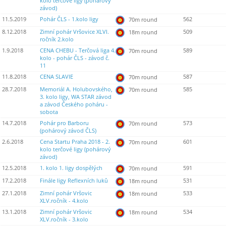
kolo terčové ligy (pohárový
závod)
11.5.2019
Pohár ČLS - 1.kolo ligy
562
70m round
8.12.2018
Zimní pohár Vršovice XLVI.
509
18m round
ročník 2.kolo
1.9.2018
CENA CHEBU - Terčová liga 4.
589
70m round
kolo - pohár ČLS - závod č.
11
11.8.2018
CENA SLAVIE
587
70m round
28.7.2018
Memoriál A. Holubovského,
585
70m round
3. kolo ligy, WA STAR závod
a závod Českého poháru -
sobota
14.7.2018
Pohár pro Barboru
573
70m round
(pohárový závod ČLS)
2.6.2018
Cena Startu Praha 2018 - 2.
601
70m round
kolo terčové ligy (pohárový
závod)
12.5.2018
1. kolo 1. ligy dospělých
591
70m round
17.2.2018
Finále ligy Reflexních luků
531
18m round
27.1.2018
Zimní pohár Vršovic
533
18m round
XLV.ročník - 4.kolo
13.1.2018
Zimní pohár Vršovic
534
18m round
XLV.ročník - 3.kolo