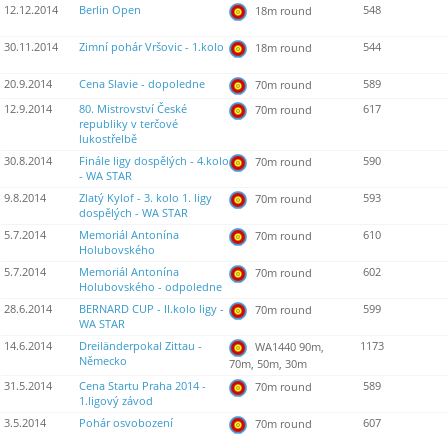
12.12.2014
Berlin Open
548
18m round
30.11.2014
Zimní pohár Vršovic - 1.kolo
544
18m round
20.9.2014
Cena Slavie - dopoledne
589
70m round
12.9.2014
80. Mistrovství České
617
70m round
republiky v terčové
lukostřelbě
30.8.2014
Finále ligy dospělých - 4.kolo
590
70m round
- WA STAR
9.8.2014
Zlatý Kylof - 3. kolo 1. ligy
593
70m round
dospělých - WA STAR
5.7.2014
Memoriál Antonína
610
70m round
Holubovského
5.7.2014
Memoriál Antonína
602
70m round
Holubovského - odpoledne
28.6.2014
BERNARD CUP - II.kolo ligy -
599
70m round
WA STAR
14.6.2014
Dreiländerpokal Zittau -
1173
WA1440 90m,
Německo
70m, 50m, 30m
31.5.2014
Cena Startu Praha 2014 -
589
70m round
1.ligový závod
3.5.2014
Pohár osvobození
607
70m round