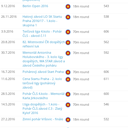
9.12.2016
Berlin Open 2016
543
18m round
26.11.2016
Halový závod LO SK Startu
538
18m round
Praha 2016/17 - 1.kolo -
skupina 1
3.9.2016
Terčová liga 4.kolo - Pohár
606
70m round
ČLS - závod č.11
20.8.2016
82. Mistrovství ČR dospělých
562
70m round
reflexní luk
30.7.2016
Memoriál Antonína
592
70m round
Holubovského - 3. kolo ligy
dospělých, WA STAR závod a
závod Českého poháru
16.7.2016
Pohárový závod Start Praha
606
70m round
11.6.2016
Cena Startu Praha - 2. kolo
611
70m round
terčové ligy (pohárový
závod)
28.5.2016
Pohár ČLS 4.kolo - Memoriál
600
70m round
Karla Jirkovského
14.5.2016
I.liga dospělých - 1.kolo -
546
70m round
Pohár ČLS závod č.3 - Zlatý
Kylof 2016
27.2.2016
Zimní pohár Vršovic - finále
532
18m round