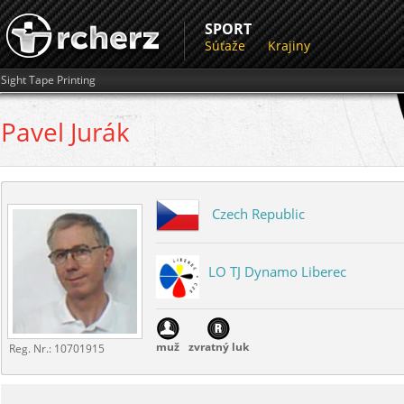
SPORT
Súťaže
Krajiny
Sight Tape Printing
Pavel
Jurák
Czech Republic
LO TJ Dynamo Liberec
muž
zvratný luk
Reg. Nr.:
10701915