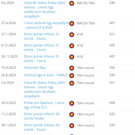
8.6.2024
Cena SK Startu Praha 2024 -
546
WA720 70m
sobota - 2.kolo ligy
oddílových družstev
dospělých
27.4.2024
1.kolo terčové ligy dospělých
481
WA720 70m
- sobota 27.4.2024
27.1.2024
Zimní pohár Vršovic 51.
521
H18
ročník - 4.kolo
9.12.2023
Zimní pohár Vršovic 51.
505
H18
ročník - 2.kolo
26.11.2023
Zimní pohár Vršovic 51.
497
H18
ročník - 1.kolo
16.9.2023
Vršovické šípy
556
70m round
26.8.2023
Terčová liga 4. kolo - FINÁLE
543
70m round
3.6.2023
Cena SK Startu Praha 2023 -
551
70m round
sobota - 3.kolo ligy
oddílových družstev
dospělých
29.4.2023
Pohár pro Barboru, 1.kolo
568
70m round
ligy, Pohár ČLS
11.2.2023
Zimní pohár Vršovic 50.
525
18m round
ročník Finále
28.1.2023
Zimní pohár Vršovic 50.
520
18m round
ročník - 4.kolo