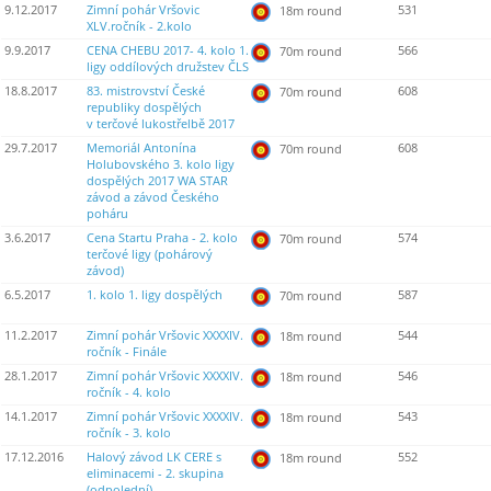
9.12.2017
Zimní pohár Vršovic
531
18m round
XLV.ročník - 2.kolo
9.9.2017
CENA CHEBU 2017- 4. kolo 1.
566
70m round
ligy oddílových družstev ČLS
18.8.2017
83. mistrovství České
608
70m round
republiky dospělých
v terčové lukostřelbě 2017
29.7.2017
Memoriál Antonína
608
70m round
Holubovského 3. kolo ligy
dospělých 2017 WA STAR
závod a závod Českého
poháru
3.6.2017
Cena Startu Praha - 2. kolo
574
70m round
terčové ligy (pohárový
závod)
6.5.2017
1. kolo 1. ligy dospělých
587
70m round
11.2.2017
Zimní pohár Vršovic XXXXIV.
544
18m round
ročník - Finále
28.1.2017
Zimní pohár Vršovic XXXXIV.
546
18m round
ročník - 4. kolo
14.1.2017
Zimní pohár Vršovic XXXXIV.
543
18m round
ročník - 3. kolo
17.12.2016
Halový závod LK CERE s
552
18m round
eliminacemi - 2. skupina
(odpolední)