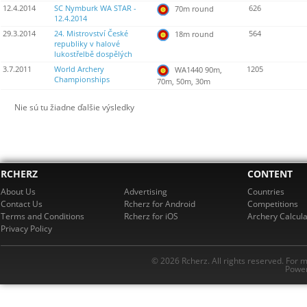
12.4.2014
SC Nymburk WA STAR -
626
70m round
12.4.2014
29.3.2014
24. Mistrovství České
564
18m round
republiky v halové
lukostřelbě dospělých
3.7.2011
World Archery
1205
WA1440 90m,
Championships
70m, 50m, 30m
Nie sú tu žiadne ďalšie výsledky
RCHERZ
CONTENT
About Us
Advertising
Countries
Contact Us
Rcherz for Android
Competitions
Terms and Conditions
Rcherz for iOS
Archery Calcula
Privacy Policy
© 2026 Rcherz. All rights reserved. For 
Power