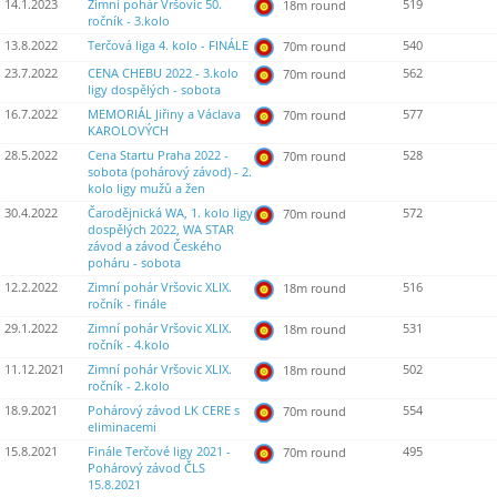
14.1.2023
Zimní pohár Vršovic 50.
519
18m round
ročník - 3.kolo
13.8.2022
Terčová liga 4. kolo - FINÁLE
540
70m round
23.7.2022
CENA CHEBU 2022 - 3.kolo
562
70m round
ligy dospělých - sobota
16.7.2022
MEMORIÁL Jiřiny a Václava
577
70m round
KAROLOVÝCH
28.5.2022
Cena Startu Praha 2022 -
528
70m round
sobota (pohárový závod) - 2.
kolo ligy mužů a žen
30.4.2022
Čarodějnická WA, 1. kolo ligy
572
70m round
dospělých 2022, WA STAR
závod a závod Českého
poháru - sobota
12.2.2022
Zimní pohár Vršovic XLIX.
516
18m round
ročník - finále
29.1.2022
Zimní pohár Vršovic XLIX.
531
18m round
ročník - 4.kolo
11.12.2021
Zimní pohár Vršovic XLIX.
502
18m round
ročník - 2.kolo
18.9.2021
Pohárový závod LK CERE s
554
70m round
eliminacemi
15.8.2021
Finále Terčové ligy 2021 -
495
70m round
Pohárový závod ČLS
15.8.2021