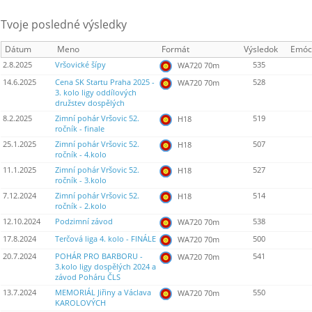
Tvoje posledné výsledky
Dátum
Meno
Formát
Výsledok
Emóc
2.8.2025
Vršovické šípy
535
WA720 70m
14.6.2025
Cena SK Startu Praha 2025 -
528
WA720 70m
3. kolo ligy oddílových
družstev dospělých
8.2.2025
Zimní pohár Vršovic 52.
519
H18
ročník - finale
25.1.2025
Zimní pohár Vršovic 52.
507
H18
ročník - 4.kolo
11.1.2025
Zimní pohár Vršovic 52.
527
H18
ročník - 3.kolo
7.12.2024
Zimní pohár Vršovic 52.
514
H18
ročník - 2.kolo
12.10.2024
Podzimní závod
538
WA720 70m
17.8.2024
Terčová liga 4. kolo - FINÁLE
500
WA720 70m
20.7.2024
POHÁR PRO BARBORU -
541
WA720 70m
3.kolo ligy dospělých 2024 a
závod Poháru ČLS
13.7.2024
MEMORIÁL Jiřiny a Václava
550
WA720 70m
KAROLOVÝCH