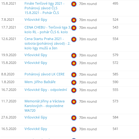
15.8.2021
Finále Terčové ligy 2021 -
495
70m round
Pohárový závod ČLS
15.8.2021 - Pohár ČLS
7.8.2021
Vršovické šípy
524
70m round
17.7.2021
CENA CHEBU - Terčová liga 3.
543
70m round
kolo RL - pohár ČLS 6. kolo
12.6.2021
Cena Startu Praha 2021 -
554
70m round
sobota (pohárový závod) - 2.
kolo ligy mužů a žen
19.9.2020
Vršovické šípy
579
70m round
15.8.2020
Vršovické šípy
572
70m round
8.8.2020
Pohárový závod LK CERE
585
70m round
1.8.2020
Mem. Jiřího Baštáře
590
70m round
16.7.2020
Vršovické šípy - odpolední
555
70m round
11.7.2020
Memoriál Jiřiny a Václava
573
70m round
Karolových - dopoledne
WA720
27.6.2020
Vršovické šípy
584
70m round
16.5.2020
Vršovické šípy
541
70m round