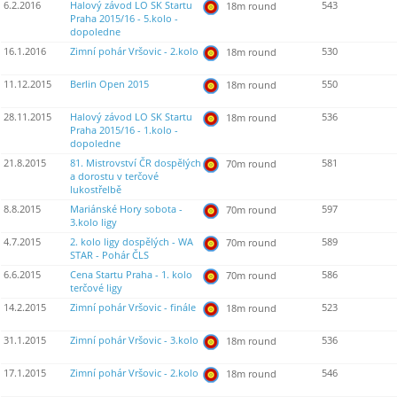
6.2.2016
Halový závod LO SK Startu
543
18m round
Praha 2015/16 - 5.kolo -
dopoledne
16.1.2016
Zimní pohár Vršovic - 2.kolo
530
18m round
11.12.2015
Berlin Open 2015
550
18m round
28.11.2015
Halový závod LO SK Startu
536
18m round
Praha 2015/16 - 1.kolo -
dopoledne
21.8.2015
81. Mistrovství ČR dospělých
581
70m round
a dorostu v terčové
lukostřelbě
8.8.2015
Mariánské Hory sobota -
597
70m round
3.kolo ligy
4.7.2015
2. kolo ligy dospělých - WA
589
70m round
STAR - Pohár ČLS
6.6.2015
Cena Startu Praha - 1. kolo
586
70m round
terčové ligy
14.2.2015
Zimní pohár Vršovic - finále
523
18m round
31.1.2015
Zimní pohár Vršovic - 3.kolo
536
18m round
17.1.2015
Zimní pohár Vršovic - 2.kolo
546
18m round