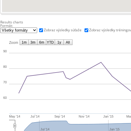
Results charts
Formát:
Zobraz výsledky súťaže
Zobraz výsledky tréningo
1m
3m
6m
YTD
1y
All
Zoom
90
80
70
60
May '14
Jul '14
Sep '14
Nov '14
Jan '15
Mar
Jul '14
Jan '15