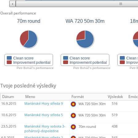
Overall performance
70m round
WA 720 50m 30m
18m
Clean score
Clean score
Clean 
Improvement potential
Improvement potential
Improv
Petr Boháč's performance
Petr Boháč's performance
Petr 
Tvoje posledné výsledky
Dátum
Meno
Formát
Výsledok
Emóc
16.9.2015
Mariánské Hory středa 9
516
WA 720 50m 30m
10.6.2015
Mariánské Hory středa 5
519
WA 720 50m 30m
23.5.2015
Mariánské Hory sobota 3-
438
70m round
pohárový-dopoledne
6.5.2015
Mariánské Hory středa 2
543
WA 720 50m 30m