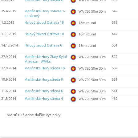
25.4.2015
Mariánské Hory sobota 1-
542
WA 720 50m 30m
pohárový
1.3.2015
Halový závod Ostrava 18
388
18m round
11.1.2015
Halový závod Ostrava 10
447
18m round
14.12.2014
Halový závod Ostrava 6
501
18m round
27.9.2014
Mariánské Hory Zlatý Kylof
527
WA 720 50m 30m
Mládeže - WA/kr.
17.9.2014
Mariánské Hory středa 10
532
WA 720 50m 30m
10.9.2014
Mariánské Hory středa 9
561
WA 720 50m 30m
11.6.2014
Mariánské Hory středa 6
541
WA 720 50m 30m
21.5.2014
Mariánské Hory středa 4
462
WA 720 50m 30m
Nie sú tu žiadne ďalšie výsledky