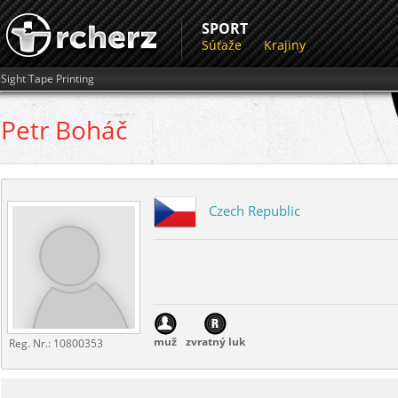
SPORT
Súťaže
Krajiny
Sight Tape Printing
Petr
Boháč
Czech Republic
muž
zvratný luk
Reg. Nr.:
10800353