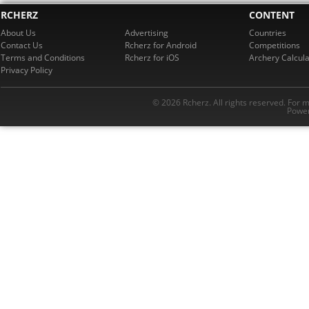
RCHERZ
CONTENT
About Us
Advertising
Countries
Contact Us
Rcherz for Android
Competitions
Terms and Conditions
Rcherz for iOS
Archery Calcula
Privacy Policy
© 2026 Rcherz. All rights reserved. For 
Power