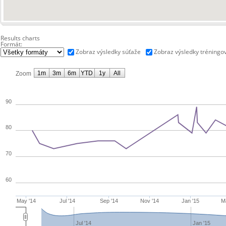
Results charts
Formát:
Zobraz výsledky súťaže
Zobraz výsledky tréningo
1m
3m
6m
YTD
1y
All
Zoom
90
80
70
60
May '14
Jul '14
Sep '14
Nov '14
Jan '15
M
Jul '14
Jan '15