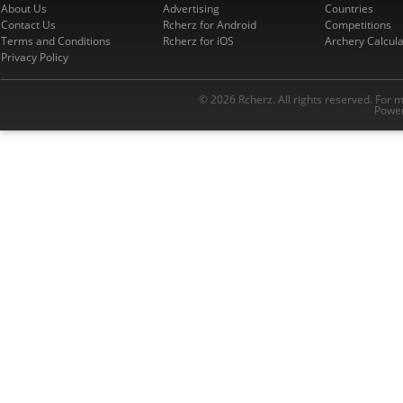
About Us
Advertising
Countries
Contact Us
Rcherz for Android
Competitions
Terms and Conditions
Rcherz for iOS
Archery Calcula
Privacy Policy
© 2026 Rcherz. All rights reserved. For 
Power