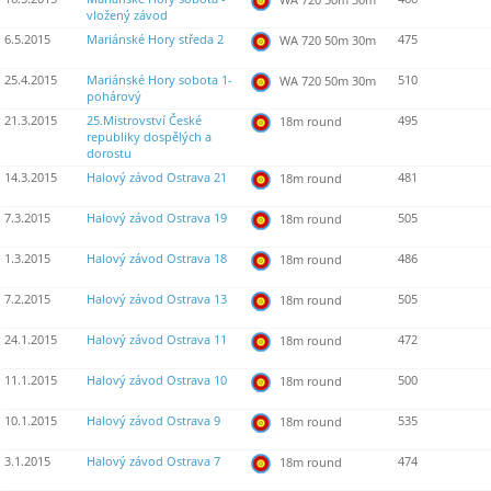
vložený závod
6.5.2015
Mariánské Hory středa 2
475
WA 720 50m 30m
25.4.2015
Mariánské Hory sobota 1-
510
WA 720 50m 30m
pohárový
21.3.2015
25.Mistrovství České
495
18m round
republiky dospělých a
dorostu
14.3.2015
Halový závod Ostrava 21
481
18m round
7.3.2015
Halový závod Ostrava 19
505
18m round
1.3.2015
Halový závod Ostrava 18
486
18m round
7.2.2015
Halový závod Ostrava 13
505
18m round
24.1.2015
Halový závod Ostrava 11
472
18m round
11.1.2015
Halový závod Ostrava 10
500
18m round
10.1.2015
Halový závod Ostrava 9
535
18m round
3.1.2015
Halový závod Ostrava 7
474
18m round