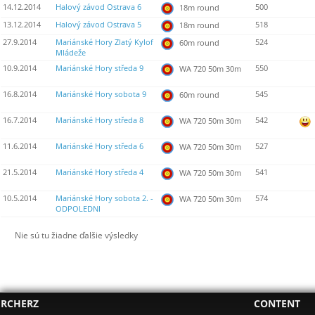
14.12.2014
Halový závod Ostrava 6
500
18m round
13.12.2014
Halový závod Ostrava 5
518
18m round
27.9.2014
Mariánské Hory Zlatý Kylof
524
60m round
Mládeže
10.9.2014
Mariánské Hory středa 9
550
WA 720 50m 30m
16.8.2014
Mariánské Hory sobota 9
545
60m round
16.7.2014
Mariánské Hory středa 8
542
WA 720 50m 30m
11.6.2014
Mariánské Hory středa 6
527
WA 720 50m 30m
21.5.2014
Mariánské Hory středa 4
541
WA 720 50m 30m
10.5.2014
Mariánské Hory sobota 2. -
574
WA 720 50m 30m
ODPOLEDNI
Nie sú tu žiadne ďalšie výsledky
RCHERZ
CONTENT