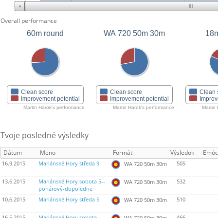
Overall performance
60m round
WA 720 50m 30m
18m
Clean score
Clean score
Clean 
Improvement potential
Improvement potential
Improv
Martin Harok's performance
Martin Harok's performance
Martin
Tvoje posledné výsledky
Dátum
Meno
Formát
Výsledok
Emóc
16.9.2015
Mariánské Hory středa 9
505
WA 720 50m 30m
13.6.2015
Mariánské Hory sobota 5--
532
WA 720 50m 30m
pohárový-dopoledne
10.6.2015
Mariánské Hory středa 5
510
WA 720 50m 30m
16.5.2015
Mariánské Hory sobota -
466
WA 720 50m 30m