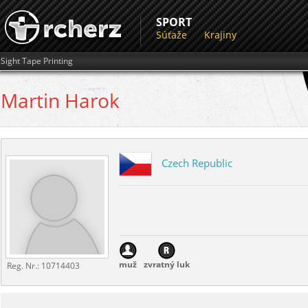
SPORT
Súťaže
Krajiny
Sight Tape Printing
Martin
Harok
Czech Republic
muž
zvratný luk
Reg. Nr.:
10714403