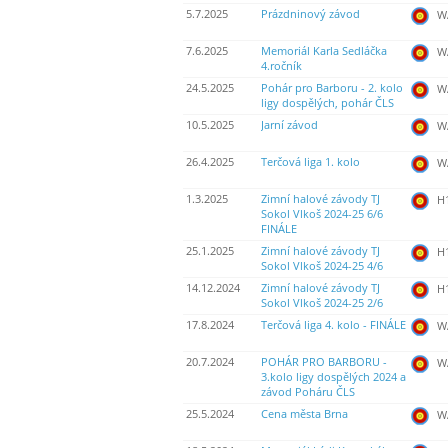
5.7.2025
Prázdninový závod
WA
7.6.2025
Memoriál Karla Sedláčka
WA
4.ročník
24.5.2025
Pohár pro Barboru - 2. kolo
WA
ligy dospělých, pohár ČLS
10.5.2025
Jarní závod
WA
26.4.2025
Terčová liga 1. kolo
WA
1.3.2025
Zimní halové závody TJ
H
Sokol Vlkoš 2024-25 6/6
FINÁLE
25.1.2025
Zimní halové závody TJ
H
Sokol Vlkoš 2024-25 4/6
14.12.2024
Zimní halové závody TJ
H
Sokol Vlkoš 2024-25 2/6
17.8.2024
Terčová liga 4. kolo - FINÁLE
WA
20.7.2024
POHÁR PRO BARBORU -
WA
3.kolo ligy dospělých 2024 a
závod Poháru ČLS
25.5.2024
Cena města Brna
WA