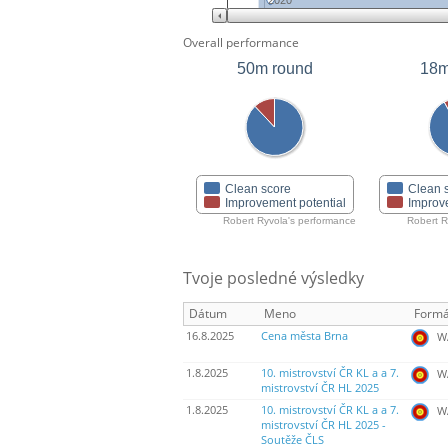
2020
Overall performance
50m round
18m
Clean score
Clean 
Improvement potential
Improv
Robert Ryvola's performance
Robert R
Tvoje posledné výsledky
Dátum
Meno
Formá
16.8.2025
Cena města Brna
WA
1.8.2025
10. mistrovství ČR KL a a 7.
WA
mistrovství ČR HL 2025
1.8.2025
10. mistrovství ČR KL a a 7.
WA
mistrovství ČR HL 2025 -
Soutěže ČLS