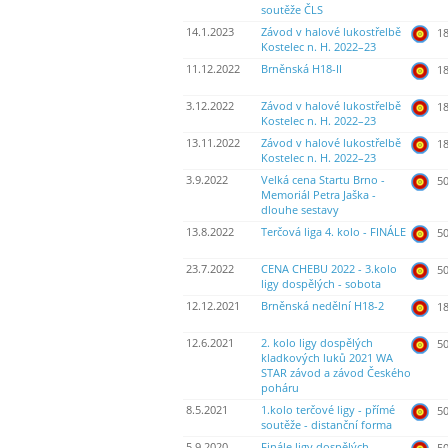
soutěže ČLS
14.1.2023
Závod v halové lukostřelbě
18
Kostelec n. H. 2022–23
11.12.2022
Brněnská H18-II
18
3.12.2022
Závod v halové lukostřelbě
18
Kostelec n. H. 2022–23
13.11.2022
Závod v halové lukostřelbě
18
Kostelec n. H. 2022–23
3.9.2022
Velká cena Startu Brno -
50
Memoriál Petra Jaška -
dlouhe sestavy
13.8.2022
Terčová liga 4. kolo - FINÁLE
50
23.7.2022
CENA CHEBU 2022 - 3.kolo
50
ligy dospělých - sobota
12.12.2021
Brněnská nedělní H18-2
18
12.6.2021
2. kolo ligy dospělých
50
kladkových luků 2021 WA
STAR závod a závod Českého
poháru
8.5.2021
1.kolo terčové ligy - přímé
50
soutěže - distanční forma
5.9.2020
Finále ligy dospělých
50