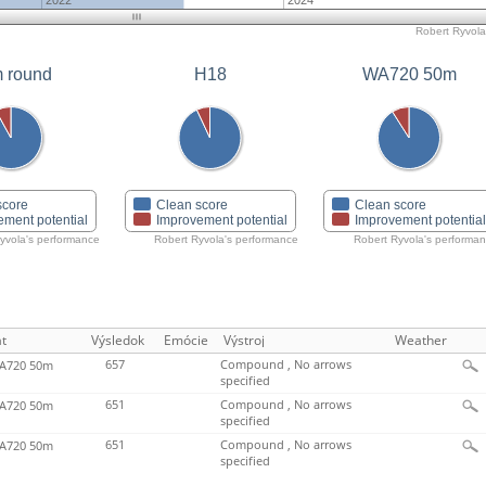
2022
2024
Robert Ryvola'
 round
H18
WA720 50m
score
Clean score
Clean score
ement potential
Improvement potential
Improvement potentia
yvola's performance
Robert Ryvola's performance
Robert Ryvola's performa
t
Výsledok
Emócie
Výstroj
Weather
657
Compound , No arrows
720 50m
specified
651
Compound , No arrows
720 50m
specified
651
Compound , No arrows
720 50m
specified