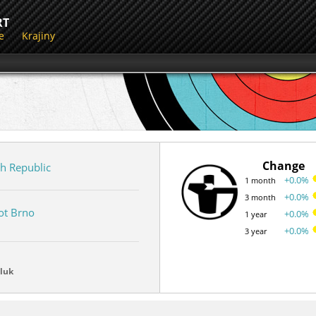
RT
e
Krajiny
Change
h Republic
+0.0%
1 month
+0.0%
3 month
ot Brno
+0.0%
1 year
+0.0%
3 year
luk