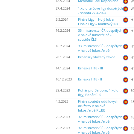
18.5.2024
Memoriál Ládi Kopeckého
WA
27.4.2024
1.kolo terčové ligy dospělých
WA
- sobota 27.4.2024
3.3.2024
Finále Ligy – Holý luk a
H
Finále Ligy – Kladkový luk
16.2.2024
33. mistrovství ČR dospělých
H
v halové lukostřelbě -
soutěže ČLS
16.2.2024
33. mistrovství ČR dospělých
H
v halové lukostřelbě
28.1.2024
Brněnský vložený závod
H
14.1.2024
Brněská H18 - III
H
10.12.2023
Brněská H18 - II
H
29.4.2023
Pohár pro Barboru, 1.kolo
50
ligy, Pohár ČLS
4.3.2023
Finále soutěže oddílových
18
družstev v halové
lukostřelbě KL,BB
25.2.2023
32. mistrovství ČR dospělých
18
v halové lukostřelbě
25.2.2023
32. mistrovství ČR dospělých
18
v halové lukostřelbě -