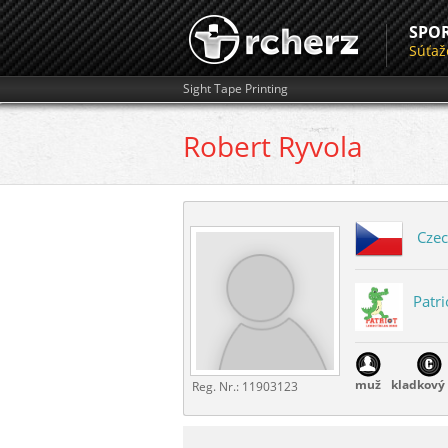
SPO
Súťaž
Sight Tape Printing
Robert
Ryvola
Czec
Patri
muž
kladkový 
Reg. Nr.:
11903123