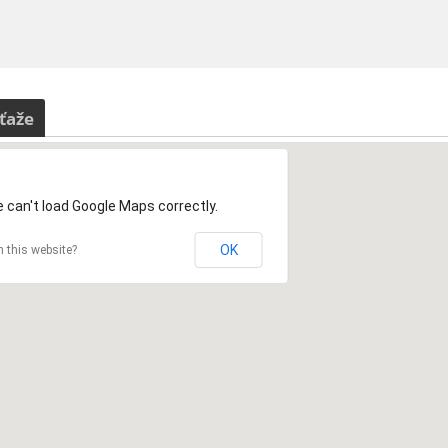
ťaže
 can't load Google Maps correctly.
OK
 this website?