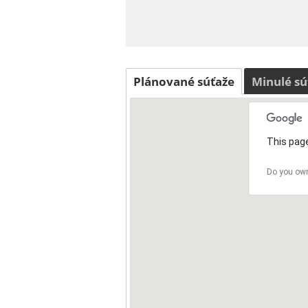
Plánované súťaže
Minulé sú
This page
Do you own