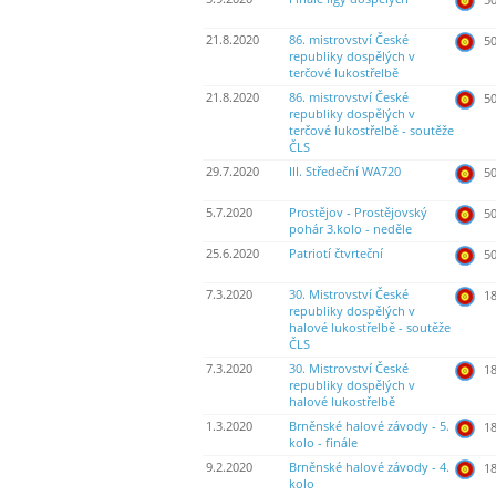
21.8.2020
86. mistrovství České
50
republiky dospělých v
terčové lukostřelbě
21.8.2020
86. mistrovství České
50
republiky dospělých v
terčové lukostřelbě - soutěže
ČLS
29.7.2020
III. Středeční WA720
50
5.7.2020
Prostějov - Prostějovský
50
pohár 3.kolo - neděle
25.6.2020
Patriotí čtvrteční
50
7.3.2020
30. Mistrovství České
18
republiky dospělých v
halové lukostřelbě - soutěže
ČLS
7.3.2020
30. Mistrovství České
18
republiky dospělých v
halové lukostřelbě
1.3.2020
Brněnské halové závody - 5.
18
kolo - finále
9.2.2020
Brněnské halové závody - 4.
18
kolo