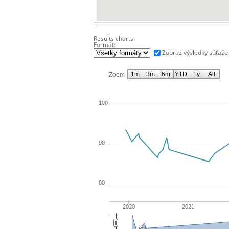
Results charts
Formát:
Zobraz výsledky súťaže
1m
3m
6m
YTD
1y
All
Zoom
100
90
80
2020
2021