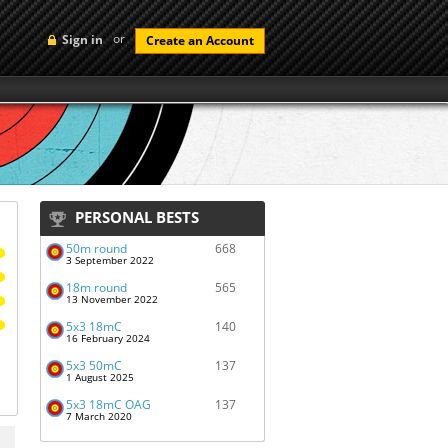
or
Sign in
Create an Account
PERSONAL BESTS
50m round
668
3 September 2022
18m round
565
13 November 2022
5x3 18mC
140
16 February 2024
5x3 50mC
137
1 August 2025
5x3 18mC OAG
137
7 March 2020