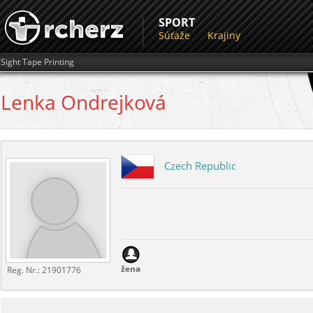
SPORT
Súťaže
Krajiny
Sight Tape Printing
Lenka
Ondrejková
Czech Republic
žena
Reg. Nr.:
21901776