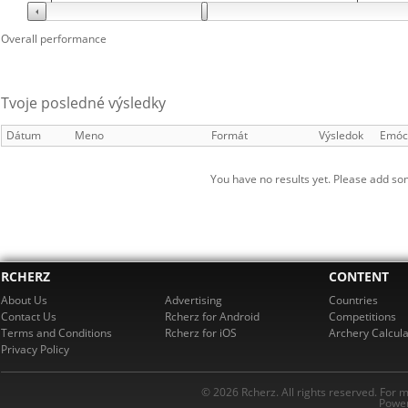
Overall performance
Tvoje posledné výsledky
Dátum
Meno
Formát
Výsledok
Emóc
You have no results yet. Please add so
RCHERZ
CONTENT
About Us
Advertising
Countries
Contact Us
Rcherz for Android
Competitions
Terms and Conditions
Rcherz for iOS
Archery Calcula
Privacy Policy
© 2026 Rcherz. All rights reserved. For 
Power