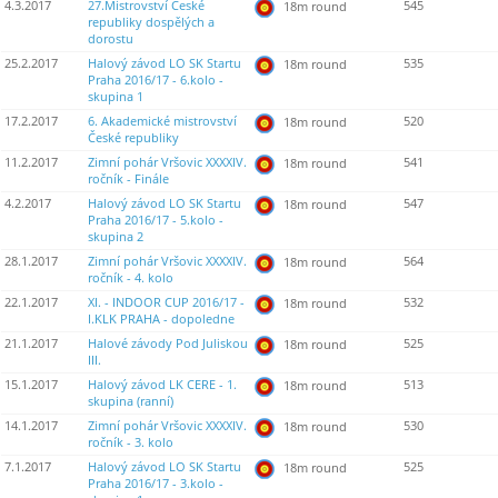
4.3.2017
27.Mistrovství České
545
18m round
republiky dospělých a
dorostu
25.2.2017
Halový závod LO SK Startu
535
18m round
Praha 2016/17 - 6.kolo -
skupina 1
17.2.2017
6. Akademické mistrovství
520
18m round
České republiky
11.2.2017
Zimní pohár Vršovic XXXXIV.
541
18m round
ročník - Finále
4.2.2017
Halový závod LO SK Startu
547
18m round
Praha 2016/17 - 5.kolo -
skupina 2
28.1.2017
Zimní pohár Vršovic XXXXIV.
564
18m round
ročník - 4. kolo
22.1.2017
XI. - INDOOR CUP 2016/17 -
532
18m round
I.KLK PRAHA - dopoledne
21.1.2017
Halové závody Pod Juliskou
525
18m round
III.
15.1.2017
Halový závod LK CERE - 1.
513
18m round
skupina (ranní)
14.1.2017
Zimní pohár Vršovic XXXXIV.
530
18m round
ročník - 3. kolo
7.1.2017
Halový závod LO SK Startu
525
18m round
Praha 2016/17 - 3.kolo -