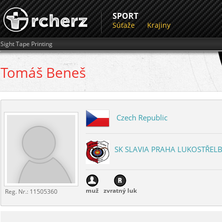
SPORT
Súťaže
Krajiny
Sight Tape Printing
Tomáš
Beneš
Czech Republic
SK SLAVIA PRAHA LUKOSTŘEL
muž
zvratný luk
Reg. Nr.:
11505360