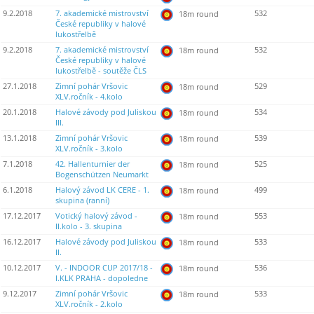
9.2.2018
7. akademické mistrovství
532
18m round
České republiky v halové
lukostřelbě
9.2.2018
7. akademické mistrovství
532
18m round
České republiky v halové
lukostřelbě - soutěže ČLS
27.1.2018
Zimní pohár Vršovic
529
18m round
XLV.ročník - 4.kolo
20.1.2018
Halové závody pod Juliskou
534
18m round
III.
13.1.2018
Zimní pohár Vršovic
539
18m round
XLV.ročník - 3.kolo
7.1.2018
42. Hallenturnier der
525
18m round
Bogenschützen Neumarkt
6.1.2018
Halový závod LK CERE - 1.
499
18m round
skupina (ranní)
17.12.2017
Votický halový závod -
553
18m round
II.kolo - 3. skupina
16.12.2017
Halové závody pod Juliskou
533
18m round
II.
10.12.2017
V. - INDOOR CUP 2017/18 -
536
18m round
I.KLK PRAHA - dopoledne
9.12.2017
Zimní pohár Vršovic
533
18m round
XLV.ročník - 2.kolo