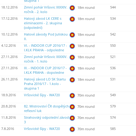
skupina 1
18.12.2016
Zimní pohár Vršovic XXXXIV.
544
18m round
ročník - 2. kolo
17.12.2016
Halový závod LK CERE s
534
18m round
eliminacemi - 2. skupina
(odpolední)
10.12.2016
Halové závody Pod Juliskou
542
18m round
II.
4.12.2016
VI. - INDOOR CUP 2016/17 -
550
18m round
I.KLK PRAHA - odpoledne
27.11.2016
Zimní pohár Vršovic XXXXIV.
521
18m round
ročník - 1. kolo
27.11.2016
III. - INDOOR CUP 2016/17 -
536
18m round
I.KLK PRAHA - dopoledne
26.11.2016
Halový závod LO SK Startu
531
18m round
Praha 2016/17 - 1.kolo -
skupina 1
18.9.2016
Vršovické šípy - WA720
549
70m round
20.8.2016
82. Mistrovství ČR dospělých
579
70m round
reflexní luk
11.8.2016
Strahovský odpolední závod
574
70m round
3
7.8.2016
Vršovické šípy - WA720
585
70m round