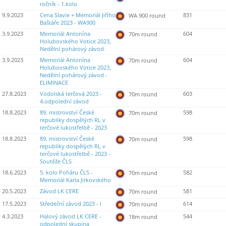
ročník - 1.kolo
9.9.2023
Cena Slavie + Memoriál Jiřího
831
WA 900 round
Baštáře 2023 - WA900
3.9.2023
Memoriál Antonína
604
70m round
Holubovského Votice 2023,
Nedělní pohárový závod
3.9.2023
Memoriál Antonína
604
70m round
Holubovského Votice 2023,
Nedělní pohárový závod -
ELIMINACE
27.8.2023
Vodolská terčová 2023 -
603
70m round
4.odpolední závod
18.8.2023
89. mistrovství České
598
70m round
republiky dospělých RL v
terčové lukostřelbě - 2023
18.8.2023
89. mistrovství České
598
70m round
republiky dospělých RL v
terčové lukostřelbě - 2023 -
Soutěže ČLS
18.6.2023
5. kolo Poháru ČLS -
582
70m round
Memoriál Karla Jirkovského
20.5.2023
Závod LK CERE
581
70m round
17.5.2023
Středeční závod 2023 - I
614
70m round
4.3.2023
Halový závod LK CERE -
544
18m round
odpolední skupina