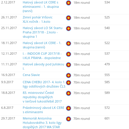
2.12.2017
Halový závod LK CERE s
534
18m round
eliminacemi - 1. skupina
(ranní)
26.11.2017
Zimní pohár Vršovic
525
18m round
XLV.ročník - 1.kolo
25.11.2017
Halový závod LO SK Startu
540
18m round
Praha 2017/18 - 2.kolo -
skupina 1
18.11.2017
Halový závod LK CERE - 1.
522
18m round
skupina (ranní)
12.11.2017
I. - INDOOR CUP 2017/18 -
537
18m round
I.KLK PRAHA - dopoledne
11.11.2017
Halové závody pod Juliskou
479
18m round
I.
16.9.2017
Cena Slavie
555
70m round
9.9.2017
CENA CHEBU 2017- 4. kolo 1.
585
70m round
ligy oddílových družstev ČLS
18.8.2017
83. mistrovství České
589
70m round
republiky dospělých
v terčové lukostřelbě 2017
6.8.2017
Prázdninový závod LK CERE
572
70m round
s eliminacemi
29.7.2017
Memoriál Antonína
601
70m round
Holubovského 3. kolo ligy
dospělých 2017 WA STAR