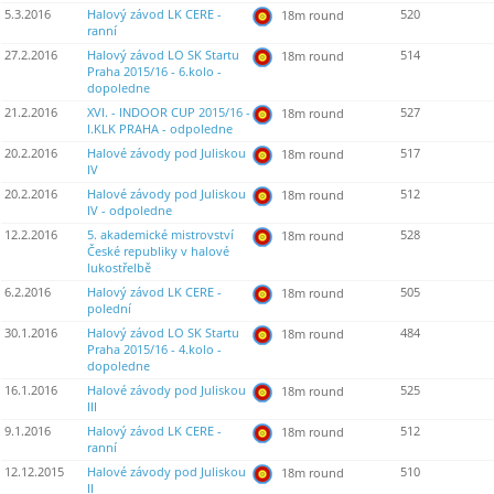
5.3.2016
Halový závod LK CERE -
520
18m round
ranní
27.2.2016
Halový závod LO SK Startu
514
18m round
Praha 2015/16 - 6.kolo -
dopoledne
21.2.2016
XVI. - INDOOR CUP 2015/16 -
527
18m round
I.KLK PRAHA - odpoledne
20.2.2016
Halové závody pod Juliskou
517
18m round
IV
20.2.2016
Halové závody pod Juliskou
512
18m round
IV - odpoledne
12.2.2016
5. akademické mistrovství
528
18m round
České republiky v halové
lukostřelbě
6.2.2016
Halový závod LK CERE -
505
18m round
polední
30.1.2016
Halový závod LO SK Startu
484
18m round
Praha 2015/16 - 4.kolo -
dopoledne
16.1.2016
Halové závody pod Juliskou
525
18m round
III
9.1.2016
Halový závod LK CERE -
512
18m round
ranní
12.12.2015
Halové závody pod Juliskou
510
18m round
II