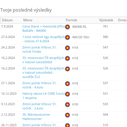
Tvoje posledné výsledky
Dátum
Meno
Formát
Výsledok
Emóc
7.9.2024
Cena Slavie + memoriál Jiřího
761
WA900 RL
Baštáře - WA900
27.4.2024
1.kolo terčové ligy dospělých
580
WA720 70m
- sobota 27.4.2024
24.2.2024
Zimní pohár Vršovic 51.
547
H18
ročník Finále
16.2.2024
33. mistrovství ČR dospělých
526
H18
v halové lukostřelbě
16.2.2024
33. mistrovství ČR dospělých
526
H18
v halové lukostřelbě -
soutěže ČLS
27.1.2024
Zimní pohár Vršovic 51.
537
H18
ročník - 4.kolo
16.12.2023
Halový závod LK CERE 5.kolo
531
H18
1 skupina
9.12.2023
Zimní pohár Vršovic 51.
533
H18
ročník - 2.kolo
2.12.2023
36. Nikolausturnier
504
H18
Hallenturnier
26.11.2023
Zimní pohár Vršovic 51.
510
H18