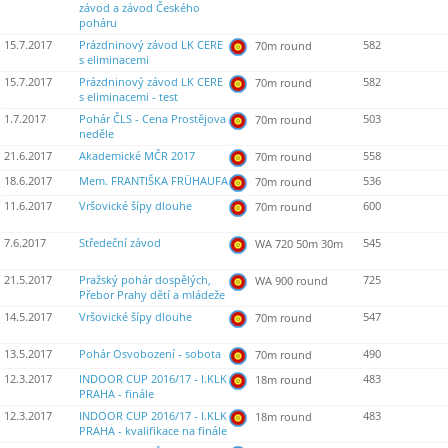
závod a závod Českého
poháru
15.7.2017
Prázdninový závod LK CERE
582
70m round
s eliminacemi
15.7.2017
Prázdninový závod LK CERE
582
70m round
s eliminacemi - test
1.7.2017
Pohár ČLS - Cena Prostějova
503
70m round
neděle
21.6.2017
Akademické MČR 2017
558
70m round
18.6.2017
Mem. FRANTIŠKA FRÜHAUFA
536
70m round
11.6.2017
Vršovické šípy dlouhe
600
70m round
7.6.2017
Středeční závod
545
WA 720 50m 30m
21.5.2017
Pražský pohár dospělých,
725
WA 900 round
Přebor Prahy dětí a mládeže
14.5.2017
Vršovické šípy dlouhe
547
70m round
13.5.2017
Pohár Osvobození - sobota
490
70m round
12.3.2017
INDOOR CUP 2016/17 - I.KLK
483
18m round
PRAHA - finále
12.3.2017
INDOOR CUP 2016/17 - I.KLK
483
18m round
PRAHA - kvalifikace na finále