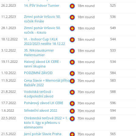
26.2.2023
14. PSV Indoor Turnier
525
18m round
11.2.2023
Zimní pohár Vršovic 50.
536
18m round
ročník Finále
28.1.2023
Zimní pohár Vršovic 50.
549
18m round
ročník - 4.kolo
18.12.2022
VI. - Indoor Cup I.KLK
544
18m round
2022/2023 neděle 18.12.22
3.12.2022
35. Nikolausturnier
533
18m round
Hallenturnier
19.11.2022
Halový závod LK CERE -
534
18m round
ranní skupina
1.10.2022
PODZIMNÍ ZÁVOD
584
70m round
11.9.2022
Cena Slavie + Memoriál Jiřího
583
70m round
Baštáře 2022
21.8.2022
Vodolská terčová -
588
70m round
4.odpolední závod
17.7.2022
Pohárový závod LK CERE
596
70m round
1.6.2022
Středeční závod 2022
594
70m round
22.5.2022
Chrástecká terčová 2022 + 1.
600
70m round
kolo II. ligy a přeboru s
eliminacemi
21.5.2022
Jarní pohár Slavie Praha
565
70m round