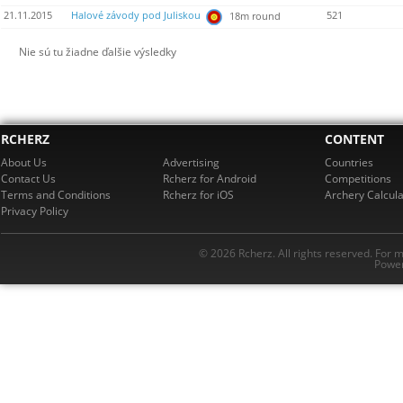
21.11.2015
Halové závody pod Juliskou
521
18m round
Nie sú tu žiadne ďalšie výsledky
RCHERZ
CONTENT
About Us
Advertising
Countries
Contact Us
Rcherz for Android
Competitions
Terms and Conditions
Rcherz for iOS
Archery Calcula
Privacy Policy
© 2026 Rcherz. All rights reserved. For 
Power