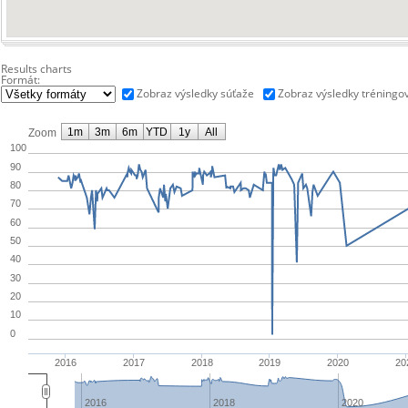
Results charts
Formát:
Zobraz výsledky súťaže
Zobraz výsledky tréningo
1m
3m
6m
YTD
1y
All
Zoom
100
90
80
70
60
50
40
30
20
10
0
2016
2017
2018
2019
2020
20
2016
2018
2020