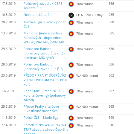
17.8.2019
Pohárový závod LK CERE -
566
70m round
soutěže ČLS
10.8.2019
Nechranická terénní
285
FITA Field - 1 day
20.7.2019
Terčová liga 3. kolo - pohár
580
70m round
ČLS
13.7.2019
Memoriál Jiřiny a Václava
595
70m round
Karolových - dopoledne
WA720, WA1440, ŽWA1440
29.6.2019
Pohár pro Barboru
586
70m round
(pohárový závod ČLS č. 5) -
eliminace MIX týmů
29.6.2019
Pohár pro Barboru
586
70m round
(pohárový závod ČLS č. 5)
23.6.2019
PŘEBOR PRAHY DOSPĚLÝCH
802
WA 900 round
V TERČOVÉ LUKOSTŘELBĚ II.
kolo
1.6.2019
Cena Startu Praha 2019 - 2.
607
70m round
kolo terčové ligy (pohárový
závod)
25.5.2019
Přebor Prahy v terčové
365
WA 900 round
lukostřelbě dospělých
11.5.2019
Pohár ČLS - 1.kolo ligy
599
70m round
27.4.2019
Čarodějnická WA 2019 – WA
616
70m round
STAR závod a závod Českého