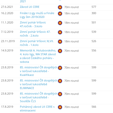
2021
27.6.2021
Závod LK CERE
577
70m round
16.2.2020
Finále I.Ligy mužů a Finále
300
18m round
Ligy žen 2019/2020
11.1.2020
Zimní pohár Vršovic
501
18m round
47.ročník - 3.kolo
7.12.2019
Zimní pohár Vršovic 47.
539
18m round
ročník - 2.kolo
23.11.2019
Zimní pohár Vršovic XLVII.
526
18m round
ročník - 1.kolo
14.9.2019
Memoriál A. Holubovského,
556
70m round
4. kolo ligy, WA STAR závod
a závod Českého poháru -
sobota
23.8.2019
85. mistrovství ČR dospělých
599
70m round
v terčové lukostřelbě -
Kvalifikace
23.8.2019
85. mistrovství ČR dospělých
599
70m round
v terčové lukostřelbě
ELIMINACE
23.8.2019
85. mistrovství ČR dospělých
599
70m round
v terčové lukostřelbě -
Soutěže ČLS
17.8.2019
Pohárový závod LK CERE s
566
70m round
eliminacemi