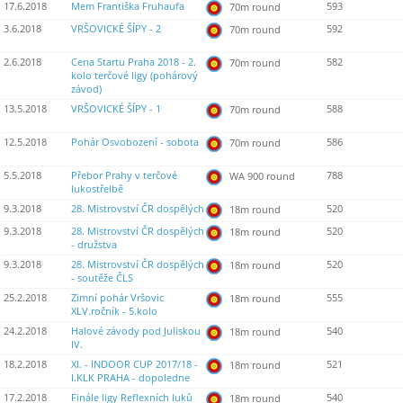
17.6.2018
Mem Františka Fruhaufa
593
70m round
3.6.2018
VRŠOVICKÉ ŠÍPY - 2
592
70m round
2.6.2018
Cena Startu Praha 2018 - 2.
582
70m round
kolo terčové ligy (pohárový
závod)
13.5.2018
VRŠOVICKÉ ŠÍPY - 1
588
70m round
12.5.2018
Pohár Osvobození - sobota
586
70m round
5.5.2018
Přebor Prahy v terčové
788
WA 900 round
lukostřelbě
9.3.2018
28. Mistrovství ČR dospělých
520
18m round
9.3.2018
28. Mistrovství ČR dospělých
520
18m round
- družstva
9.3.2018
28. Mistrovství ČR dospělých
520
18m round
- soutěže ČLS
25.2.2018
Zimní pohár Vršovic
555
18m round
XLV.ročník - 5.kolo
24.2.2018
Halové závody pod Juliskou
540
18m round
IV.
18.2.2018
XI. - INDOOR CUP 2017/18 -
521
18m round
I.KLK PRAHA - dopoledne
17.2.2018
Finále ligy Reflexních luků
540
18m round