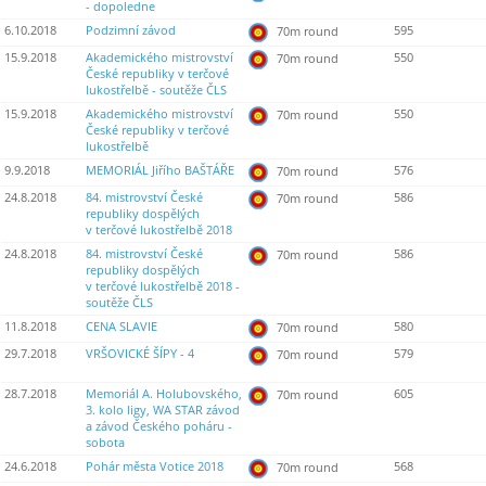
- dopoledne
6.10.2018
Podzimní závod
595
70m round
15.9.2018
Akademického mistrovství
550
70m round
České republiky v terčové
lukostřelbě - soutěže ČLS
15.9.2018
Akademického mistrovství
550
70m round
České republiky v terčové
lukostřelbě
9.9.2018
MEMORIÁL Jiřího BAŠTÁŘE
576
70m round
24.8.2018
84. mistrovství České
586
70m round
republiky dospělých
v terčové lukostřelbě 2018
24.8.2018
84. mistrovství České
586
70m round
republiky dospělých
v terčové lukostřelbě 2018 -
soutěže ČLS
11.8.2018
CENA SLAVIE
580
70m round
29.7.2018
VRŠOVICKÉ ŠÍPY - 4
579
70m round
28.7.2018
Memoriál A. Holubovského,
605
70m round
3. kolo ligy, WA STAR závod
a závod Českého poháru -
sobota
24.6.2018
Pohár města Votice 2018
568
70m round