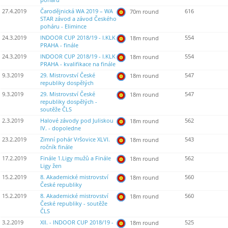
poháru
27.4.2019
Čarodějnická WA 2019 – WA
616
70m round
STAR závod a závod Českého
poháru - Elimince
24.3.2019
INDOOR CUP 2018/19 - I.KLK
554
18m round
PRAHA - finále
24.3.2019
INDOOR CUP 2018/19 - I.KLK
554
18m round
PRAHA - kvalifikace na finále
9.3.2019
29. Mistrovství České
547
18m round
republiky dospělých
9.3.2019
29. Mistrovství České
547
18m round
republiky dospělých -
soutěže ČLS
2.3.2019
Halové závody pod Juliskou
562
18m round
IV. - dopoledne
23.2.2019
Zimní pohár Vršovice XLVI.
543
18m round
ročník finále
17.2.2019
Finále 1.Ligy mužů a Finále
562
18m round
Ligy žen
15.2.2019
8. Akademické mistrovství
560
18m round
České republiky
15.2.2019
8. Akademické mistrovství
560
18m round
České republiky - soutěže
ČLS
3.2.2019
XII. - INDOOR CUP 2018/19 -
525
18m round