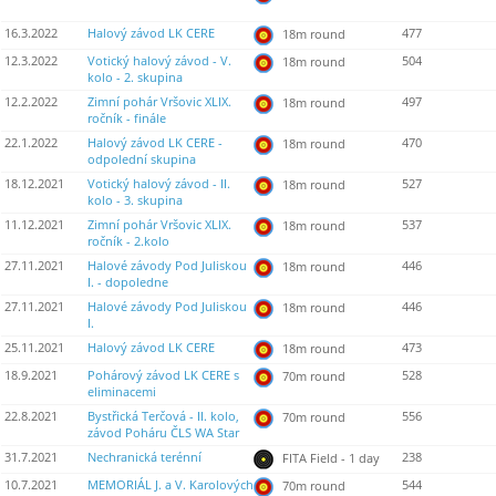
16.3.2022
Halový závod LK CERE
477
18m round
12.3.2022
Votický halový závod - V.
504
18m round
kolo - 2. skupina
12.2.2022
Zimní pohár Vršovic XLIX.
497
18m round
ročník - finále
22.1.2022
Halový závod LK CERE -
470
18m round
odpolední skupina
18.12.2021
Votický halový závod - II.
527
18m round
kolo - 3. skupina
11.12.2021
Zimní pohár Vršovic XLIX.
537
18m round
ročník - 2.kolo
27.11.2021
Halové závody Pod Juliskou
446
18m round
I. - dopoledne
27.11.2021
Halové závody Pod Juliskou
446
18m round
I.
25.11.2021
Halový závod LK CERE
473
18m round
18.9.2021
Pohárový závod LK CERE s
528
70m round
eliminacemi
22.8.2021
Bystřická Terčová - II. kolo,
556
70m round
závod Poháru ČLS WA Star
31.7.2021
Nechranická terénní
238
FITA Field - 1 day
10.7.2021
MEMORIÁL J. a V. Karolových
544
70m round