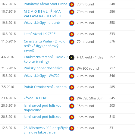
16.7.2016
Pohárový závod Start Praha
548
70m round
10.7.2016
M E M O R I Á L JIŘINY A
586
70m round
VÁCLAVA KAROLOVÝCH
19.6.2016
Vršovické šípy . dlouhé
558
70m round
18.6.2016
Letní závod LK CERE
533
70m round
11.6.2016
Cena Startu Praha - 2. kolo
576
70m round
terčové ligy (pohárový
závod)
4.6.2016
Chrástecká terénní I. kolo - 2.
257
FITA Field - 1 day
kolo terénní ligy
21.5.2016
Pražský pohár dospělých
717
WA 900 round
15.5.2016
Vršovické šípy - WA720
546
70m round
7.5.2016
Pohár Osvobození - sobota
485
70m round
23.4.2016
Závod LK CERE
545
WA 720 50m 30m
20.3.2016
Jarní závod pod Juliskou -
503
18m round
dopoledne
20.3.2016
Jarní závod pod Juliskou
518
18m round
12.3.2016
26. Mistrovství ČR dospělých
531
18m round
v halové lukostřelbě