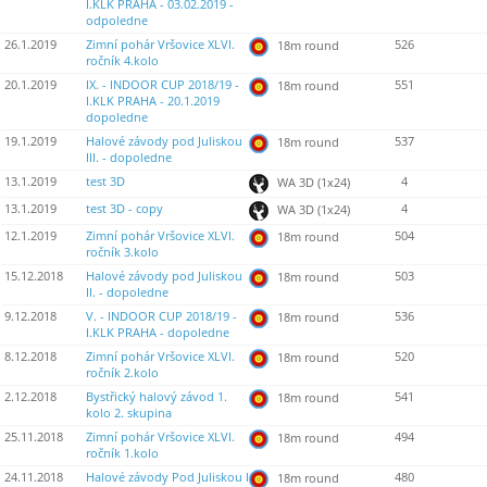
I.KLK PRAHA - 03.02.2019 -
odpoledne
26.1.2019
Zimní pohár Vršovice XLVI.
526
18m round
ročník 4.kolo
20.1.2019
IX. - INDOOR CUP 2018/19 -
551
18m round
I.KLK PRAHA - 20.1.2019
dopoledne
19.1.2019
Halové závody pod Juliskou
537
18m round
III. - dopoledne
13.1.2019
test 3D
4
WA 3D (1x24)
13.1.2019
test 3D - copy
4
WA 3D (1x24)
12.1.2019
Zimní pohár Vršovice XLVI.
504
18m round
ročník 3.kolo
15.12.2018
Halové závody pod Juliskou
503
18m round
II. - dopoledne
9.12.2018
V. - INDOOR CUP 2018/19 -
536
18m round
I.KLK PRAHA - dopoledne
8.12.2018
Zimní pohár Vršovice XLVI.
520
18m round
ročník 2.kolo
2.12.2018
Bystřický halový závod 1.
541
18m round
kolo 2. skupina
25.11.2018
Zimní pohár Vršovice XLVI.
494
18m round
ročník 1.kolo
24.11.2018
Halové závody Pod Juliskou I
480
18m round