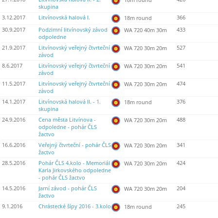
skupina
3.12.2017
Litvínovská halová I.
366
18m round
30.9.2017
Podzimní litvínovský závod
433
WA 720 40m 30m
odpoledne
21.9.2017
Litvínovský veřejný čtvrteční
527
WA 720 30m 20m
závod
8.6.2017
Litvínovský veřejný čtvrteční
541
WA 720 30m 20m
závod
11.5.2017
Litvínovský veřejný čtvrteční
474
WA 720 30m 20m
závod
14.1.2017
Litvínovská halová II. - 1.
376
18m round
skupina
24.9.2016
Cena města Litvínova -
488
WA 720 30m 20m
odpoledne - pohár ČLS
žactvo
16.6.2016
Veřejný čtvrteční - pohár ČLS
341
WA 720 30m 20m
žactvo
28.5.2016
Pohár ČLS 4.kolo - Memoriál
424
WA 720 30m 20m
Karla Jirkovského odpoledne
- pohár ČLS žactvo
14.5.2016
Jarní závod - pohár ČLS
204
WA 720 30m 20m
žactvo
9.1.2016
Chrástecké šípy 2016 - 3.kolo
245
18m round