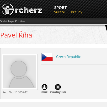
SPORT
Súťaže
Krajiny
Sight Tape Printing
Pavel
Říha
Czech Republic
muž
zvratný luk
Reg. Nr.:
11505742