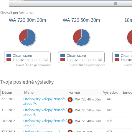
Overall performance
WA 720 30m 20m
WA 720 50m 30m
18m
Clean score
Clean score
Clean 
Improvement potential
Improvement potential
Improv
Pavel Říha's performance
Pavel Říha's performance
Pavel
Tvoje posledné výsledky
Dátum
Meno
Formát
Výsledok
Emóc
27.9.2018
Litvínovský veřejný čtvrteční
443
WA 720 40m 30m
závod IV.
31.5.2018
Litvínovský veřejný čtvrteční
448
WA 720 50m 30m
závod II.
10.5.2018
Litvínovský veřejný čtvrteční
406
WA 720 40m 30m
závod I.
27.1.2018
Litvínovská halová II. - 2.
426
18m round