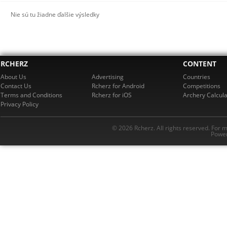
Nie sú tu žiadne ďalšie výsledky
RCHERZ
CONTENT
About Us
Advertising
Countries
Contact Us
Rcherz for Android
Competitions
Terms and Conditions
Rcherz for iOS
Archery Calcula
Privacy Policy
© 2026 Rcherz. All rights reserved. For 
Power