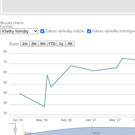
Results charts
Formát:
Zobraz výsledky súťaže
Zobraz výsledky tréningo
1m
3m
6m
YTD
1y
All
Zoom
80
70
60
50
40
30
20
Jan '16
May '16
Sep '16
Jan '17
May '17
2016
2017