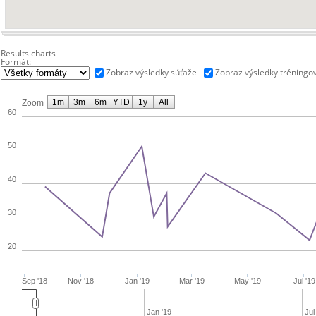
Results charts
Formát:
Zobraz výsledky súťaže
Zobraz výsledky tréningo
1m
3m
6m
YTD
1y
All
Zoom
60
50
40
30
20
Sep '18
Nov '18
Jan '19
Mar '19
May '19
Jul '19
Jan '19
Jul