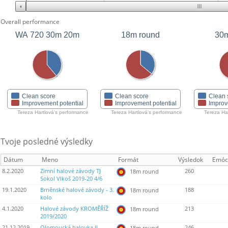
Overall performance
WA 720 30m 20m
18m round
30m
Clean score
Clean score
Clean 
Improvement potential
Improvement potential
Improv
Tereza Hartlová's performance
Tereza Hartlová's performance
Tereza Ha
Tvoje posledné výsledky
Dátum
Meno
Formát
Výsledok
Emóc
8.2.2020
Zimní halové závody TJ
260
18m round
Sokol Vlkoš 2019-20 4/6
19.1.2020
Brněnské halové závody - 3.
188
18m round
kolo
4.1.2020
Halové závody KROMĚŘÍŽ
213
18m round
2019/2020
21.12.2019
Olomoucká halovka II.
246
18m round