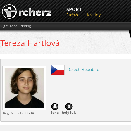
SPORT
Súťaže
Krajiny
Sight Tape Printing
Tereza
Hartlová
Czech Republic
žena
holý luk
Reg. Nr.:
21700534