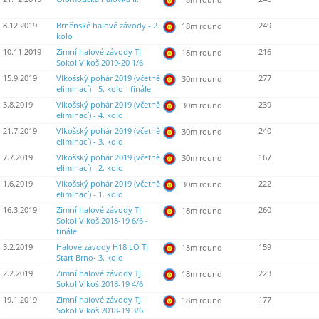
8.12.2019
Brněnské halové závody - 2.
249
18m round
kolo
10.11.2019
Zimní halové závody TJ
216
18m round
Sokol Vlkoš 2019-20 1/6
15.9.2019
Vlkošský pohár 2019 (včetně
277
30m round
eliminací) - 5. kolo - finále
3.8.2019
Vlkošský pohár 2019 (včetně
239
30m round
eliminací) - 4. kolo
21.7.2019
Vlkošský pohár 2019 (včetně
240
30m round
eliminací) - 3. kolo
7.7.2019
Vlkošský pohár 2019 (včetně
167
30m round
eliminací) - 2. kolo
1.6.2019
Vlkošský pohár 2019 (včetně
222
30m round
eliminací) - 1. kolo
16.3.2019
Zimní halové závody TJ
260
18m round
Sokol Vlkoš 2018-19 6/6 -
finále
3.2.2019
Halové závody H18 LO TJ
159
18m round
Start Brno- 3. kolo
2.2.2019
Zimní halové závody TJ
223
18m round
Sokol Vlkoš 2018-19 4/6
19.1.2019
Zimní halové závody TJ
177
18m round
Sokol Vlkoš 2018-19 3/6