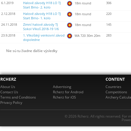
6.1.2019
Halové závody H18 LO TJ
306
18m round
Start Brno- 2. kolo
2.12.2018
Halové závody H18 LO TJ
220
18m round
Start Brno- 1. kolo
24.11.2018
Zimní halové závody TJ
145
18m round
Sokol Vlkoš 2018-19 1/6
23.9.2018
1. Vlkošský venkovní závod
283
WA 720 30m 20m
dopoledne
Nie sú tu žiadne ďalšie výsledky
RCHERZ
CONTENT
About Us
Advertising
Countries
Contact Us
Rcherz for Android
Competitions
Terms and Conditions
Rcherz for iOS
Archery Calcula
Privacy Policy
© 2026 Rcherz. All rights reserved. For 
Power