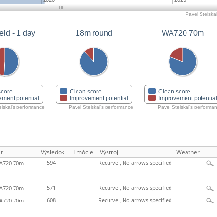
2020
2025
Pavel Stejskal
eld - 1 day
18m round
WA720 70m
score
Clean score
Clean score
ement potential
Improvement potential
Improvement potentia
ejskal's performance
Pavel Stejskal's performance
Pavel Stejskal's performa
t
Výsledok
Emócie
Výstroj
Weather
594
Recurve , No arrows specified
720 70m
571
Recurve , No arrows specified
720 70m
608
Recurve , No arrows specified
720 70m