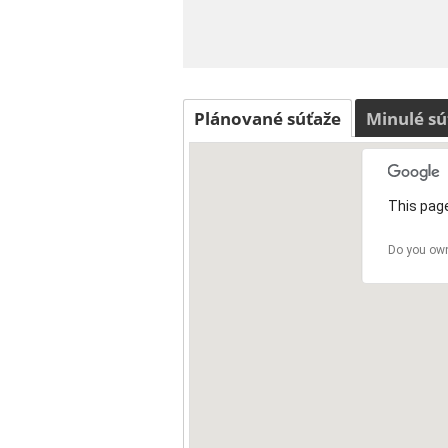
Plánované súťaže
Minulé sú
This page
Do you own