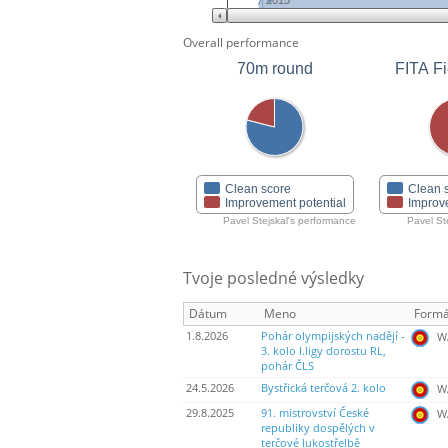
2015
Overall performance
70m round
FITA Fi
Clean score
Clean 
Improvement potential
Improv
Pavel Stejskal's performance
Pavel St
Tvoje posledné výsledky
Dátum
Meno
Formá
1.8.2026
Pohár olympijských nadějí -
WA
3. kolo I.ligy dorostu RL,
pohár ČLS
24.5.2026
Bystřická terčová 2. kolo
WA
29.8.2025
91. mistrovství České
WA
republiky dospělých v
terčové lukostřelbě