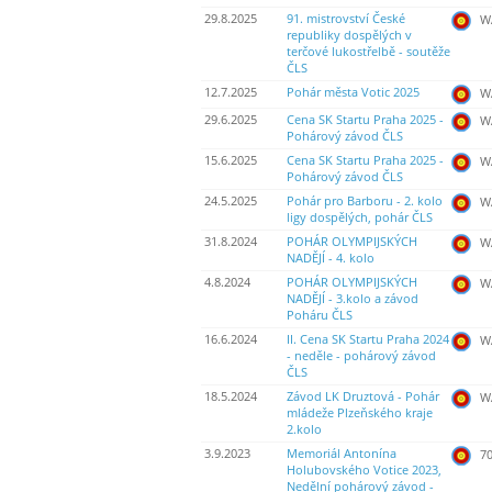
29.8.2025
91. mistrovství České
WA
republiky dospělých v
terčové lukostřelbě - soutěže
ČLS
12.7.2025
Pohár města Votic 2025
WA
29.6.2025
Cena SK Startu Praha 2025 -
WA
Pohárový závod ČLS
15.6.2025
Cena SK Startu Praha 2025 -
WA
Pohárový závod ČLS
24.5.2025
Pohár pro Barboru - 2. kolo
WA
ligy dospělých, pohár ČLS
31.8.2024
POHÁR OLYMPIJSKÝCH
WA
NADĚJÍ - 4. kolo
4.8.2024
POHÁR OLYMPIJSKÝCH
WA
NADĚJÍ - 3.kolo a závod
Poháru ČLS
16.6.2024
II. Cena SK Startu Praha 2024
WA
- neděle - pohárový závod
ČLS
18.5.2024
Závod LK Druztová - Pohár
WA
mládeže Plzeňského kraje
2.kolo
3.9.2023
Memoriál Antonína
70
Holubovského Votice 2023,
Nedělní pohárový závod -