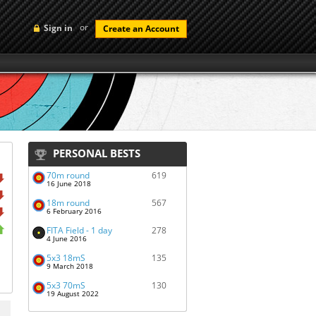
or
Sign in
Create an Account
PERSONAL BESTS
70m round
619
16 June 2018
18m round
567
6 February 2016
FITA Field - 1 day
278
4 June 2016
5x3 18mS
135
9 March 2018
5x3 70mS
130
19 August 2022