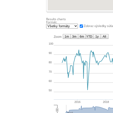
Results charts
Formát:
Zobraz výsledky súť
1m
3m
6m
YTD
1y
All
Zoom
100
90
80
70
60
50
2016
2018