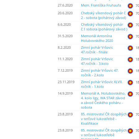
27.6.2020
Mem. Františka Fruhaufa
70
20.6.2020
Chebský víkendový pohár č.
70
2 - sobota (pohárový závod)
6.6.2020
Chebský víkendový pohár
70
č.1 sobota (pohárový závod )
31.5.2020
Memoriál Antonína
70
Holubovského 2020
8.2.2020
Zimní pohár Vršovic
18
47.ročník - finále
11.1.2020
Zimní pohár Vršovic
18
47.ročník - 3.kolo
7.12.2019
Zimní pohár Vršovic 47.
18
ročník - 2.kolo
23.11.2019
Zimní pohár Vršovic XLVII.
18
ročník - 1.kolo
14.9.2019
Memoriál A. Holubovského,
70
4. kolo ligy, WA STAR závod
a závod Českého poháru -
sobota
23.8.2019
85. mistrovství ČR dospělých
70
v terčové lukostřelbě -
Kvalifikace
23.8.2019
85. mistrovství ČR dospělých
70
v terčové lukostřelbě