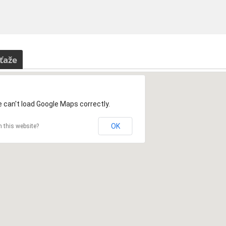
ťaže
 can't load Google Maps correctly.
OK
 this website?