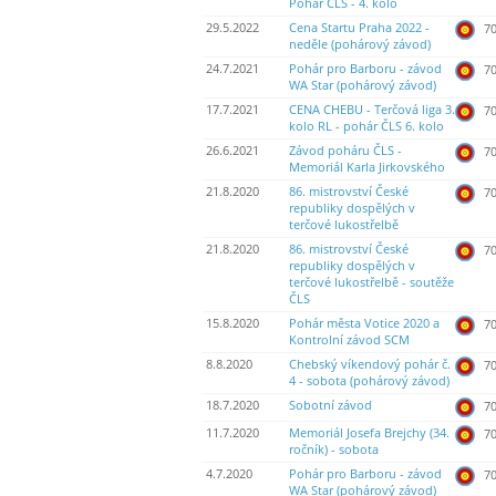
Pohár ČLS - 4. kolo
29.5.2022
Cena Startu Praha 2022 -
70
neděle (pohárový závod)
24.7.2021
Pohár pro Barboru - závod
70
WA Star (pohárový závod)
17.7.2021
CENA CHEBU - Terčová liga 3.
70
kolo RL - pohár ČLS 6. kolo
26.6.2021
Závod poháru ČLS -
70
Memoriál Karla Jirkovského
21.8.2020
86. mistrovství České
70
republiky dospělých v
terčové lukostřelbě
21.8.2020
86. mistrovství České
70
republiky dospělých v
terčové lukostřelbě - soutěže
ČLS
15.8.2020
Pohár města Votice 2020 a
70
Kontrolní závod SCM
8.8.2020
Chebský víkendový pohár č.
70
4 - sobota (pohárový závod)
18.7.2020
Sobotní závod
70
11.7.2020
Memoriál Josefa Brejchy (34.
70
ročník) - sobota
4.7.2020
Pohár pro Barboru - závod
70
WA Star (pohárový závod)