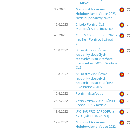
ELIMINACE
3.9.2023
Memoriál Antonína
70
Holubovského Votice 2023,
Nedělní pohárový závod
18.6.2023
5. kolo Poháru ČLS -
70
Memoriál Karla Jirkovského
4.6.2023
Cena SK Startu Praha 2023 -
70
neděle - Pohárový závod
ČLS
19.8.2022
88. mistrovství České
70
republiky dospělých
reflexních luků v terčové
lukostřelbě - 2022 - Soutěže
ČLS
19.8.2022
88. mistrovství České
70
republiky dospělých
reflexních luků v terčové
lukostřelbě - 2022
13.8.2022
Pohár města Votic
70
24.7.2022
CENA CHEBU 2022 - závod
70
Poháru ČLS - neděle
19.6.2022
„POHÁR PRO BARBORU a
70
EVU“ (závod WA STAR)
12.6.2022
Memoriál Antonína
70
Holubovského Votice 2022,