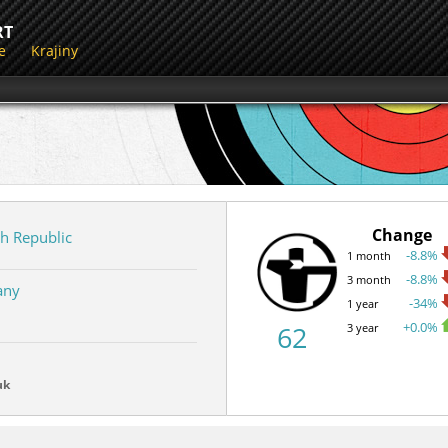
RT
e
Krajiny
Change
h Republic
-8.8%
1 month
-8.8%
3 month
any
-34%
1 year
+0.0%
62
3 year
uk