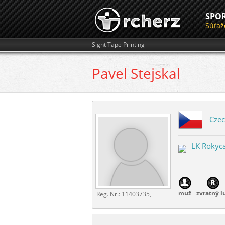
SPO
Súťaž
Sight Tape Printing
Pavel
Stejskal
Czec
LK Rokyc
muž
zvratný l
Reg. Nr.:
11403735,