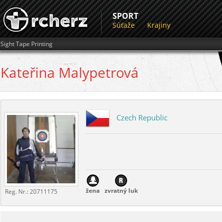
SPORT
Súťaže
Krajiny
Sight Tape Printing
Kateřina
Malypetrová
Czech Republic
žena
zvratný luk
Reg. Nr.:
20711175