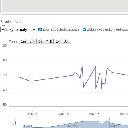
Results charts
Formát:
Zobraz výsledky súťaže
Zobraz výsledky tréningo
1m
3m
6m
YTD
1y
All
Zoom
90
80
70
60
50
Sep '14
Jan '15
May '15
Sep '
Jul '14
Jan '15
Jul '15