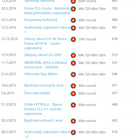
12.6.2016
Šanovský červnový
463
60m round
28.5.2016
Pohár ČLS 4.kolo - Memoriál
550
WA 720 40m 30m
Karla Jirkovského odpoledne
22.5.2016
Znojemský květnový
408
60m round
12.5.2016
Strahovský odpolední závod
581
WA 720 40m 30m
1
12.12.2015
Halový závod LO SK Startu
478
18m round
Praha 2015/16 - 2.kolo -
odpoledne
12.9.2015
Zářijový závod LK CERE
510
WA 720 40m 30m
11.7.2015
MEMORIÁL Jiřiny a Václava
525
WA 720 40m 30m
Karolových - Žebříček
21.6.2015
Vršovické šípy WA/kr.
548
WA 720 40m 30m
14.6.2015
Bystřická terčová III. kolo
471
60m round
3.6.2015
Šanovské krátké
477
60m round
31.5.2015
CENA PETROLU - Závod
448
60m round
Poháru ČLS (11. ročník) -
odpoledne
30.5.2015
Bystřická terčová II. kolo
492
60m round
28.5.2015
Strahovský odpolední závod
518
WA 720 40m 30m
- II