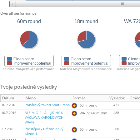
Overall performance
60m round
18m round
WA 72
Clean score
Clean score
Clean 
Improvement potential
Improvement potential
Improv
Kateřina Malypetrová's performance
Kateřina Malypetrová's performance
Kateřina
Tvoje posledné výsledky
Dátum
Meno
Formát
Výsledok
Emóc
16.7.2016
Pohárový závod Start Praha
431
60m round
10.7.2016
M E M O R I Á L JIŘINY A
488
WA 720 40m 30m
VÁCLAVA KAROLOVÝCH -
WA/kr.
2.7.2016
Prostějov - Prázdninový
500
60m round
závod 1.