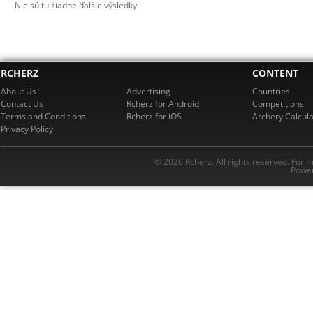
Nie sú tu žiadne ďalšie výsledky
RCHERZ
CONTENT
About Us
Advertising
Countries
Contact Us
Rcherz for Android
Competitions
Terms and Conditions
Rcherz for iOS
Archery Calcula
Privacy Policy
© 2026 Rcherz. All rights reserved. For 
Power