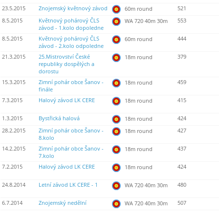
23.5.2015
Znojemský květnový závod
521
60m round
8.5.2015
Květnový pohárový ČLS
553
WA 720 40m 30m
závod - 1.kolo dopoledne
8.5.2015
Květnový pohárový ČLS
444
60m round
závod - 2.kolo odpoledne
21.3.2015
25.Mistrovství České
379
18m round
republiky dospělých a
dorostu
15.3.2015
Zimní pohár obce Šanov -
459
18m round
finále
7.3.2015
Halový závod LK CERE
415
18m round
1.3.2015
Bystřická halová
424
18m round
28.2.2015
Zimní pohár obce Šanov -
427
18m round
8.kolo
14.2.2015
Zimní pohár obce Šanov -
437
18m round
7.kolo
7.2.2015
Halový závod LK CERE
424
18m round
24.8.2014
Letní závod LK CERE - 1
480
WA 720 40m 30m
6.7.2014
Znojemský nedělní
507
WA 720 40m 30m