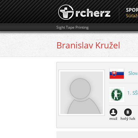
SPO
Súťaž
Sight Tape Printing
Branislav
Kružel
Slov
1. SŠ
muž
holý luk