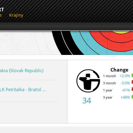
RT
e
Krajiny
Change
akia (Slovak Republic)
+2.9%
1 month
-3.0%
3 month
LK Petržalka - Bratisl ...
-41%
1 year
+48%
34
3 year