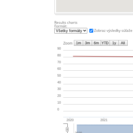
Results charts
Formát:
Zobraz výsledky súťaže
1m
3m
6m
YTD
1y
All
Zoom
90
80
70
60
50
40
30
20
10
0
2020
2021