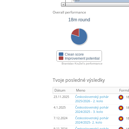
2020
Overall performance
18m round
Clean score
Improvement potential
Branislav Kružel's performance
Tvoje posledné výsledky
Dátum
Meno
Formá
23.11.2025
Československý pohár
18
2025/2026 - 2. kolo
4.1.2025
Československý pohár
18
2024/2025 - 3. kolo
7.12.2024
Československý pohár
18
2024/2025- 2. kolo
9.11.2024
Československý pohár
18