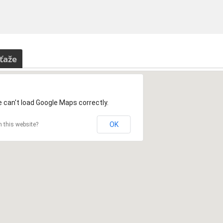
ťaže
 can't load Google Maps correctly.
OK
 this website?