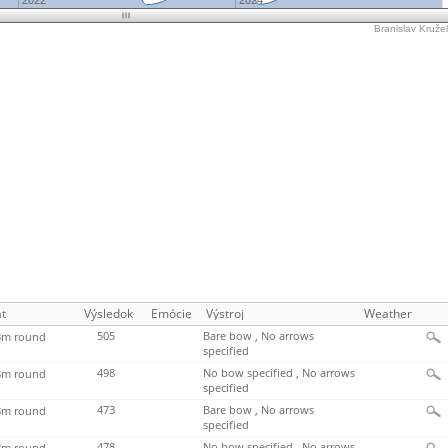
2022
2024
Branislav Kružel
t
Výsledok
Emócie
Výstroj
Weather
505
Bare bow , No arrows
m round
specified
498
No bow specified , No arrows
m round
specified
473
Bare bow , No arrows
m round
specified
478
No bow specified , No arrows
m round