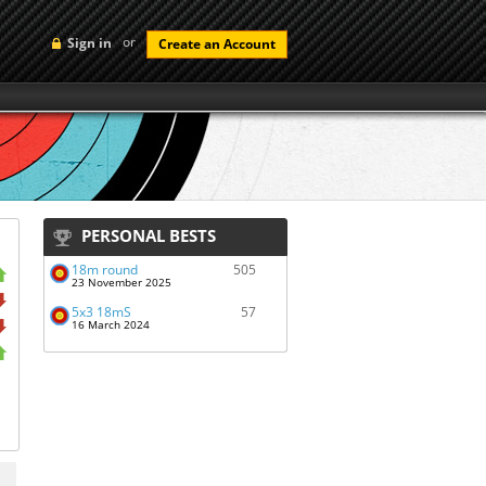
or
Sign in
Create an Account
PERSONAL BESTS
18m round
505
23 November 2025
5x3 18mS
57
16 March 2024