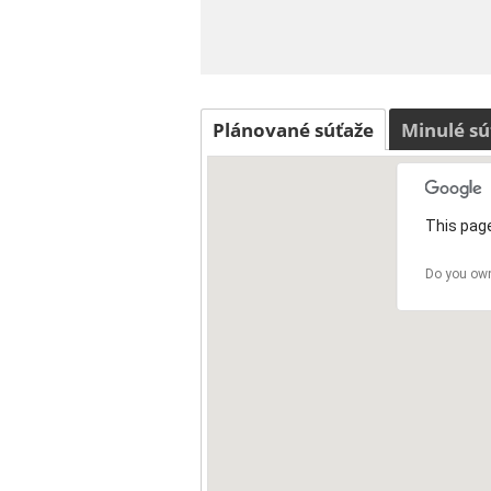
Plánované súťaže
Minulé sú
This page
Do you own