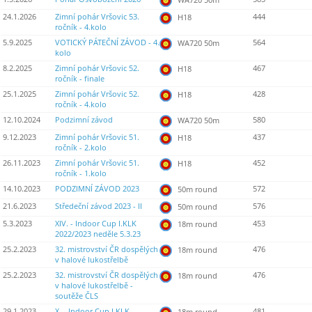
24.1.2026
Zimní pohár Vršovic 53.
444
H18
ročník - 4.kolo
5.9.2025
VOTICKÝ PÁTEČNÍ ZÁVOD - 4.
564
WA720 50m
kolo
8.2.2025
Zimní pohár Vršovic 52.
467
H18
ročník - finale
25.1.2025
Zimní pohár Vršovic 52.
428
H18
ročník - 4.kolo
12.10.2024
Podzimní závod
580
WA720 50m
9.12.2023
Zimní pohár Vršovic 51.
437
H18
ročník - 2.kolo
26.11.2023
Zimní pohár Vršovic 51.
452
H18
ročník - 1.kolo
14.10.2023
PODZIMNÍ ZÁVOD 2023
572
50m round
21.6.2023
Středeční závod 2023 - II
576
50m round
5.3.2023
XIV. - Indoor Cup I.KLK
453
18m round
2022/2023 neděle 5.3.23
25.2.2023
32. mistrovství ČR dospělých
476
18m round
v halové lukostřelbě
25.2.2023
32. mistrovství ČR dospělých
476
18m round
v halové lukostřelbě -
soutěže ČLS
29.1.2023
X. - Indoor Cup I.KLK
481
18m round