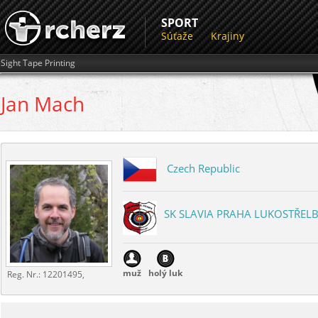
SPORT
Súťaže
Krajiny
Sight Tape Printing
Jan
Mach
Czech Republic
SK SLAVIA PRAHA LUKOSTŘEL
muž
holý luk
Reg. Nr.:
12201495,