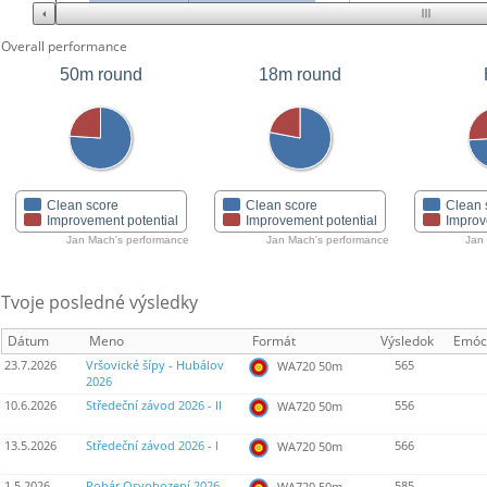
Overall performance
50m round
18m round
Clean score
Clean score
Clean 
Improvement potential
Improvement potential
Improv
Jan Mach's performance
Jan Mach's performance
Jan
Tvoje posledné výsledky
Dátum
Meno
Formát
Výsledok
Emóc
23.7.2026
Vršovické šípy - Hubálov
565
WA720 50m
2026
10.6.2026
Středeční závod 2026 - II
556
WA720 50m
13.5.2026
Středeční závod 2026 - I
566
WA720 50m
1.5.2026
Pohár Osvobození 2026
585
WA720 50m