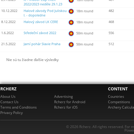
2022/2023 neděle 29.1.23
10.12.2022
Halové závody Pod Juliskou
482
18m round
I. - dopoledne
8.12.2022
Halový závod LK CERE
468
18m round
1.6.2022
Středeční závod 2022
556
50m round
21.5.2022
Jarní pohár Slavie Praha
512
50m round
Nie sú tu žiadne ďalšie výsledky
RCHERZ
CONTENT
About Us
Advertising
Countries
Contact Us
Rcherz for Android
Competitions
Terms and Conditions
Rcherz for iOS
Archery Calcula
Privacy Policy
© 2026 Rcherz. All rights reserved. For 
Power