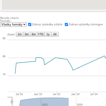
Results charts
Formát:
Zobraz výsledky súťaže
Zobraz výsledky tréningov
1m
3m
6m
YTD
1y
All
Zoom
90
80
70
Jul '22
Jan '23
Jul '23
Jan '24
Jul '24
2023
2024