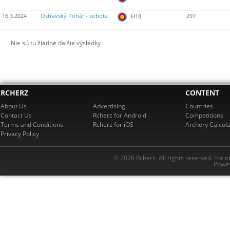
16.3.2024
Ostravský Pohár - sobota
297
H18
Nie sú tu žiadne ďalšie výsledky
RCHERZ
CONTENT
About Us
Advertising
Countries
Contact Us
Rcherz for Android
Competitions
Terms and Conditions
Rcherz for iOS
Archery Calcula
Privacy Policy
© 2026 Rcherz. All rights reserved. For 
Power