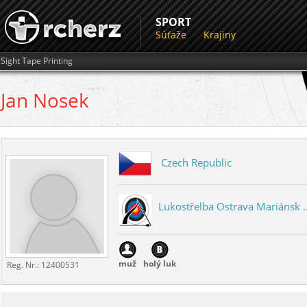
SPORT
Súťaže
Krajiny
Sight Tape Printing
Jan
Nosek
Czech Republic
Lukostřelba Ostrava Mariánsk ..
muž
holý luk
Reg. Nr.:
12400531