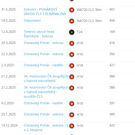
31.5.2025
Sobotní - POHÁROVÝ
401
WA720 CLS 30m
ZÁVOD ČLS S ELIMINACEMI
14.5.2025
Odpolední
456
WA720 CLS 30m
12.4.2025
Terénní závod Hrad
169
T24
Šternberk - Sobota
29.3.2025
Ostravský Pohár - sobota
416
H18
22.3.2025
Ostravský Pohár - sobota
392
H18
2.3.2025
Ostravský Pohár - neděle
421
H18
21.2.2025
34. mistrovství ČR dospělých
386
H18
v halové lukostřelbě
21.2.2025
34. mistrovství ČR dospělých
386
H18
v halové lukostřelbě -
soutěže ČLS
9.2.2025
Ostravský Pohár - neděle
391
H18
25.1.2025
Ostravský Pohár - sobota
385
H18
14.12.2024
Ostravský Pohár - sobota - 1.
425
H18
a 2. skupina