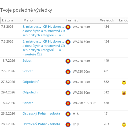
Tvoje posledné výsledky
Dátum
Meno
Formát
Výsledok
Emóc
7.8.2026
8. mistrovství ČR HL dorostu
434
WA720 50m
a dospělých a mistrovství ČR
seniorských kategorií RL a KL
7.8.2026
8. mistrovství ČR HL dorostu
434
WA720 50m
a dospělých a mistrovství ČR
seniorských kategorií RL a KL
- soutěže ČLS
18.7.2026
Sobotní
449
WA720 50m
27.6.2026
Sobotní
431
WA720 50m
27.5.2026
Odpolední
382
WA720 50m
29.4.2026
Odpolední
512
WA720 50m
18.4.2026
Sobotní
438
WA720 CLS 30m
28.3.2026
Ostravský Pohár - sobota
451
H18
28.2.2026
Ostravský Pohár - sobota
263
H18