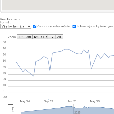
Results charts
Formát:
Zobraz výsledky súťaže
Zobraz výsledky tréningov
1m
3m
6m
YTD
1y
All
Zoom
80
70
60
50
40
30
20
10
0
-10
May '24
Sep '24
Jan '25
May '25
2025