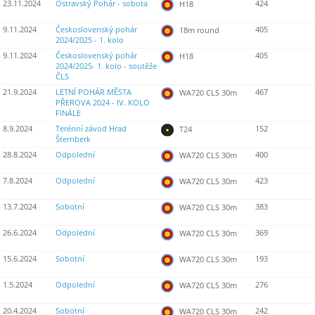
23.11.2024
Ostravský Pohár - sobota
424
H18
9.11.2024
Československý pohár
405
18m round
2024/2025 - 1. kolo
9.11.2024
Československý pohár
405
H18
2024/2025- 1. kolo - soutěže
ČLS
21.9.2024
LETNÍ POHÁR MĚSTA
467
WA720 CLS 30m
PŘEROVA 2024 - IV. KOLO
FINÁLE
8.9.2024
Terénní závod Hrad
152
T24
Šternberk
28.8.2024
Odpolední
400
WA720 CLS 30m
7.8.2024
Odpolední
423
WA720 CLS 30m
13.7.2024
Sobotní
383
WA720 CLS 30m
26.6.2024
Odpolední
369
WA720 CLS 30m
15.6.2024
Sobotní
193
WA720 CLS 30m
1.5.2024
Odpolední
276
WA720 CLS 30m
20.4.2024
Sobotní
242
WA720 CLS 30m