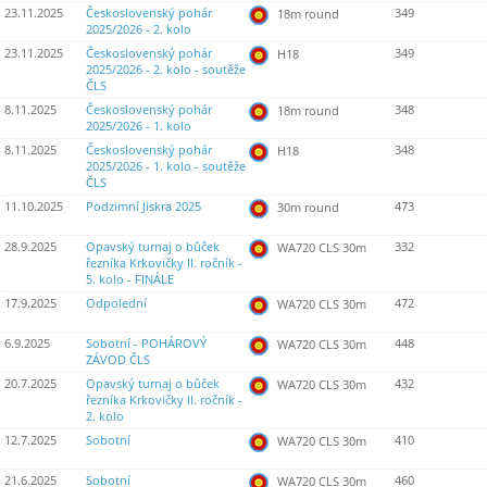
23.11.2025
Československý pohár
349
18m round
2025/2026 - 2. kolo
23.11.2025
Československý pohár
349
H18
2025/2026 - 2. kolo - soutěže
ČLS
8.11.2025
Československý pohár
348
18m round
2025/2026 - 1. kolo
8.11.2025
Československý pohár
348
H18
2025/2026 - 1. kolo - soutěže
ČLS
11.10.2025
Podzimní Jiskra 2025
473
30m round
28.9.2025
Opavský turnaj o bůček
332
WA720 CLS 30m
řezníka Krkovičky II. ročník -
5. kolo - FINÁLE
17.9.2025
Odpolední
472
WA720 CLS 30m
6.9.2025
Sobotní - POHÁROVÝ
448
WA720 CLS 30m
ZÁVOD ČLS
20.7.2025
Opavský turnaj o bůček
432
WA720 CLS 30m
řezníka Krkovičky II. ročník -
2. kolo
12.7.2025
Sobotní
410
WA720 CLS 30m
21.6.2025
Sobotní
460
WA720 CLS 30m