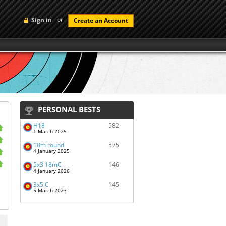
or
Sign in
Create an Account
PERSONAL BESTS
H18
582
1 March 2025
18m round
575
4 January 2025
5x3 18mC
146
4 January 2026
3x5 C
145
5 March 2023