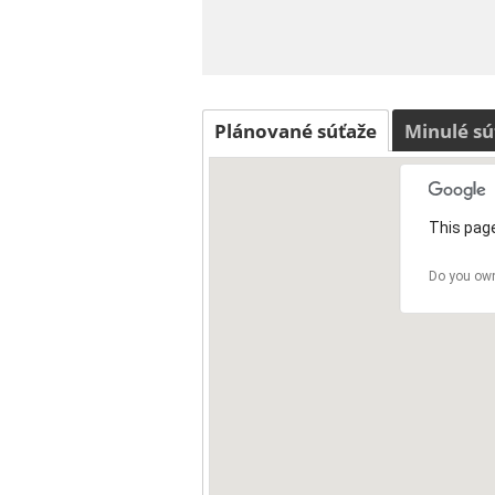
Plánované súťaže
Minulé sú
This page
Do you own