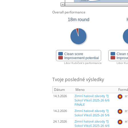
2023
Overall performance
18m round
Clean score
Clean 
Improvement potential
Improv
Libor Kubíček's performance
Libor Ku
Tvoje posledné výsledky
Dátum
Meno
Formá
14.3.2026
Zimní halové závody TJ
H
Sokol Vlkoš 2025-26 6/6
FINÁLE
14.2.2026
Zimní halové závody TJ
H
Sokol Vlkoš 2025-26 5/6
24.1.2026
Zimní halové závody TJ
H
Sokol Vlkoš 2025-26 4/6