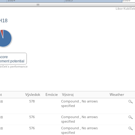
2024
2025
2026
Libor Kubíček'
H18
score
ement potential
bíček's performance
t
Výsledok
Emócie
Výstroj
Weather
578
Compound , No arrows
18
specified
576
Compound , No arrows
18
specified
576
Compound , No arrows
18
specified