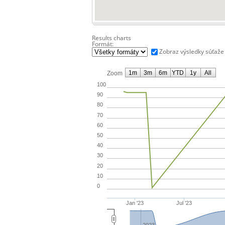
Results charts
Formát:
Zobraz výsledky súťaže
1m
3m
6m
YTD
1y
All
Zoom
100
90
80
70
60
50
40
30
20
10
0
Jan '23
Jul '23