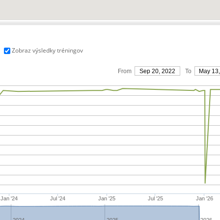
Zobraz výsledky tréningov
From
Sep 20, 2022
To
May 13
Jan '24
Jul '24
Jan '25
Jul '25
Jan '26