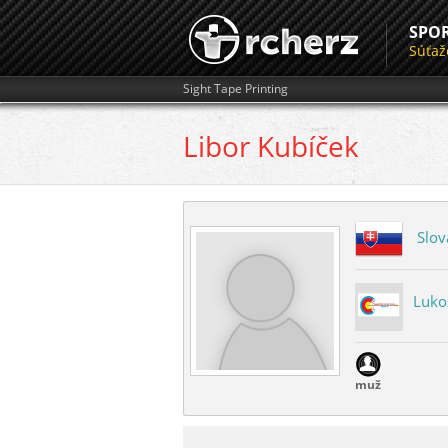
SPO
Súťaž
Sight Tape Printing
Libor
Kubíček
Slov
Luko
muž