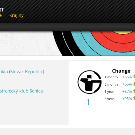
RT
e
Krajiny
Change
akia (Slovak Republic)
+66%
1 month
+66%
3 month
strelecký klub Senica
+87%
1 year
+95%
1
3 year