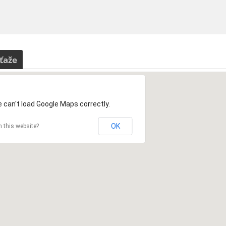
ťaže
 can't load Google Maps correctly.
OK
 this website?