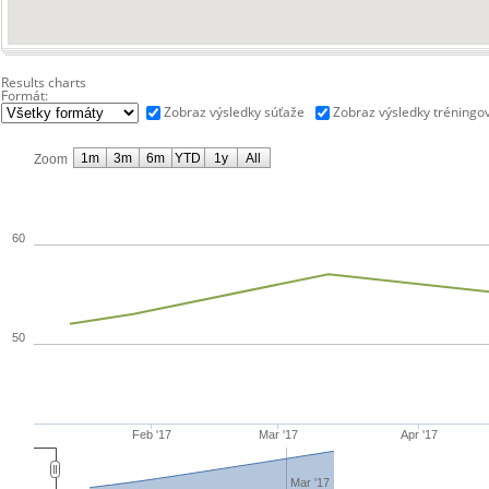
Results charts
Formát:
Zobraz výsledky súťaže
Zobraz výsledky tréningo
1m
3m
6m
YTD
1y
All
Zoom
60
50
Feb '17
Mar '17
Apr '17
Mar '17