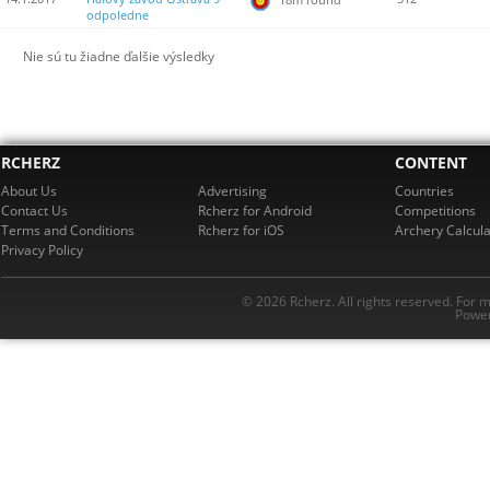
odpoledne
Nie sú tu žiadne ďalšie výsledky
RCHERZ
CONTENT
About Us
Advertising
Countries
Contact Us
Rcherz for Android
Competitions
Terms and Conditions
Rcherz for iOS
Archery Calcula
Privacy Policy
© 2026 Rcherz. All rights reserved. For 
Power