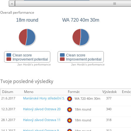
Overall performance
18m round
WA 720 40m 30m
Clean score
Clean score
Improvement potential
Improvement potential
Jan Horák's performance
Jan Horák's performance
Tvoje posledné výsledky
Dátum
Meno
Formát
Výsledok
Emóc
21.6.2017
Mariánské Hory středeční 5.
377
WA 720 40m 30m
12.3.2017
Halový závod Ostrava 20
340
18m round
28.1.2017
Halový závod Ostrava 11
318
18m round
14.1.2017
Halový závod Ostrava 9
312
18m round