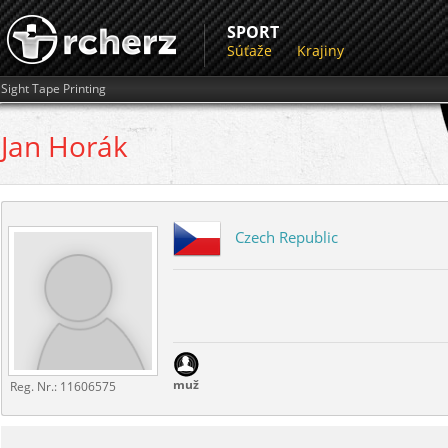
SPORT
Súťaže
Krajiny
Sight Tape Printing
Jan
Horák
Czech Republic
muž
Reg. Nr.:
11606575