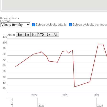
Results charts
Formát:
Zobraz výsledky súťaže
Zobraz výsledky tréningo
1m
3m
6m
YTD
1y
All
Zoom
110
100
90
80
70
60
50
40
30
20
2022
2023
2024
2022
2024