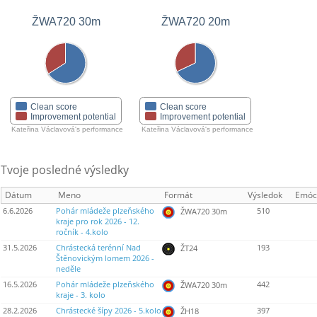
ŽWA720 30m
ŽWA720 20m
Clean score
Clean score
Improvement potential
Improvement potential
Kateřina Václavová's performance
Kateřina Václavová's performance
Tvoje posledné výsledky
Dátum
Meno
Formát
Výsledok
Emóc
6.6.2026
Pohár mládeže plzeňského
510
ŽWA720 30m
kraje pro rok 2026 - 12.
ročník - 4.kolo
31.5.2026
Chrástecká terénní Nad
193
ŽT24
Štěnovickým lomem 2026 -
neděle
16.5.2026
Pohár mládeže plzeňského
442
ŽWA720 30m
kraje - 3. kolo
28.2.2026
Chrástecké šípy 2026 - 5.kolo
397
ŽH18