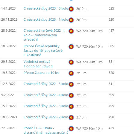
14.1.2023
Chrástecké šípy 2023 - 3.kolo
525
2x10m
26.11.2022
Chrástecké šípy 2023 - 1.kolo
520
2x10m
28.9.2022
Chrástecká terčová 2022 III.
487
WA 720 20m 10m
kolo - Svatováclavská
středeční
18.6.2022
Přebor České republiky
505
WA 720 20m 10m
žactva do 10 let v terčové
lukostřelbě
29.5.2022
Vodolská terčová -
551
WA 720 20m 10m
1.odpolední závod
19.3.2022
Přebor žactva do 10 let
520
2x10m
12.3.2022
Chrástecké šípy 2022 - 5.kolo
511
2x10m
5.2.2022
Chrástecké šípy 2022 - 4.kolo
505
2x10m
15.1.2022
Chrástecké šípy 2022 - 3.kolo
495
2x10m
18.12.2021
Chrástecké šípy 2022 - 2.kolo
490
2x10m
22.5.2021
Pohár ČLS - 3.kolo -
429
WA 720 10m 10m
distanční náhrada za zrušený