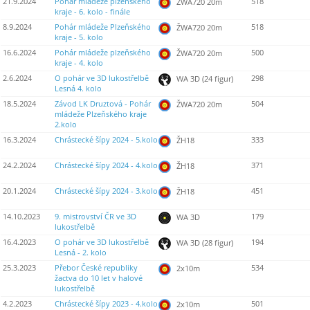
21.9.2024
Pohár mládeže plzeňského
518
ŽWA720 20m
kraje - 6. kolo - finále
8.9.2024
Pohár mládeže Plzeňského
518
ŽWA720 20m
kraje - 5. kolo
16.6.2024
Pohár mládeže plzeňského
500
ŽWA720 20m
kraje - 4. kolo
2.6.2024
O pohár ve 3D lukostřelbě
298
WA 3D (24 figur)
Lesná 4. kolo
18.5.2024
Závod LK Druztová - Pohár
504
ŽWA720 20m
mládeže Plzeňského kraje
2.kolo
16.3.2024
Chrástecké šípy 2024 - 5.kolo
333
ŽH18
24.2.2024
Chrástecké šípy 2024 - 4.kolo
371
ŽH18
20.1.2024
Chrástecké šípy 2024 - 3.kolo
451
ŽH18
14.10.2023
9. mistrovství ČR ve 3D
179
WA 3D
lukostřelbě
16.4.2023
O pohár ve 3D lukostřelbě
194
WA 3D (28 figur)
Lesná - 2. kolo
25.3.2023
Přebor České republiky
534
2x10m
žactva do 10 let v halové
lukostřelbě
4.2.2023
Chrástecké šípy 2023 - 4.kolo
501
2x10m