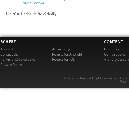
závod Ostrava
Nie sú tu žiadne ďalšie výsledky
RCHERZ
CONTENT
About Us
Advertising
Countries
Contact Us
Rcherz for Android
Competitions
Terms and Conditions
Rcherz for iOS
Archery Calcula
Privacy Policy
© 2026 Rcherz. All rights reserved. For 
Power