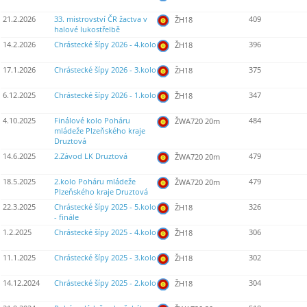
21.2.2026
33. mistrovství ČR žactva v
409
ŽH18
halové lukostřelbě
14.2.2026
Chrástecké šípy 2026 - 4.kolo
396
ŽH18
17.1.2026
Chrástecké šípy 2026 - 3.kolo
375
ŽH18
6.12.2025
Chrástecké šípy 2026 - 1.kolo
347
ŽH18
4.10.2025
Finálové kolo Poháru
484
ŽWA720 20m
mládeže Plzeňského kraje
Druztová
14.6.2025
2.Závod LK Druztová
479
ŽWA720 20m
18.5.2025
2.kolo Poháru mládeže
479
ŽWA720 20m
Plzeňského kraje Druztová
22.3.2025
Chrástecké šípy 2025 - 5.kolo
326
ŽH18
- finále
1.2.2025
Chrástecké šípy 2025 - 4.kolo
306
ŽH18
11.1.2025
Chrástecké šípy 2025 - 3.kolo
302
ŽH18
14.12.2024
Chrástecké šípy 2025 - 2.kolo
304
ŽH18