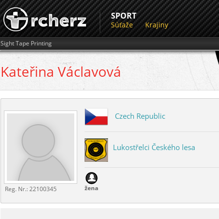
SPORT
Súťaže
Krajiny
Sight Tape Printing
Kateřina
Václavová
Czech Republic
Lukostřelci Českého lesa
žena
Reg. Nr.:
22100345