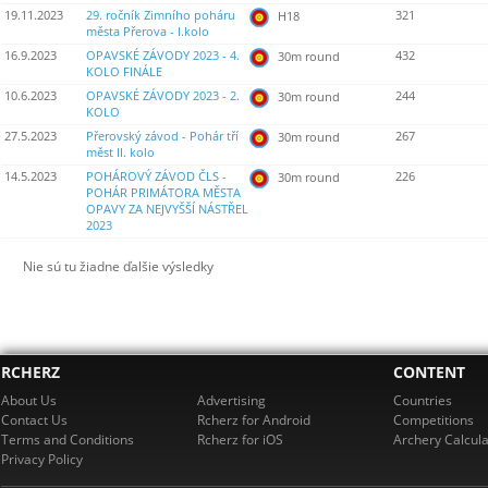
19.11.2023
29. ročník Zimního poháru
321
H18
města Přerova - I.kolo
16.9.2023
OPAVSKÉ ZÁVODY 2023 - 4.
432
30m round
KOLO FINÁLE
10.6.2023
OPAVSKÉ ZÁVODY 2023 - 2.
244
30m round
KOLO
27.5.2023
Přerovský závod - Pohár tří
267
30m round
měst II. kolo
14.5.2023
POHÁROVÝ ZÁVOD ČLS -
226
30m round
POHÁR PRIMÁTORA MĚSTA
OPAVY ZA NEJVYŠŠÍ NÁSTŘEL
2023
Nie sú tu žiadne ďalšie výsledky
RCHERZ
CONTENT
About Us
Advertising
Countries
Contact Us
Rcherz for Android
Competitions
Terms and Conditions
Rcherz for iOS
Archery Calcula
Privacy Policy