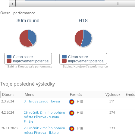
Overall performance
30m round
H18
Clean score
Clean score
Improvement potential
Improvement potential
Sabina Korejzová's performance
Sabina Korejzová's performance
Tvoje posledné výsledky
Dátum
Meno
Formát
Výsledok
Emóc
2.3.2024
3. Halový závod Hovězí
311
H18
4.2.2024
29. ročník Zimního poháru
374
H18
města Přerova - V.kolo
Finále
26.11.2023
29. ročník Zimního poháru
333
H18
města Přerova - II.kolo