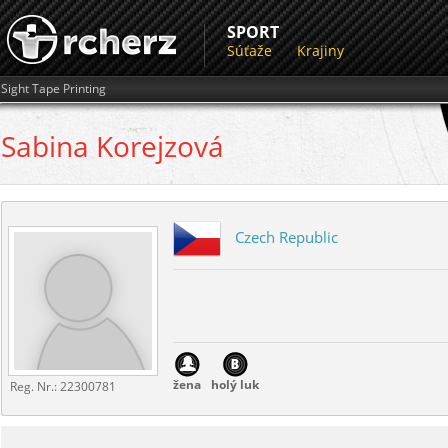
SPORT
Súťaže
Krajiny
Sight Tape Printing
Sabina
Korejzová
Czech Republic
žena
holý luk
Reg. Nr.:
22300781