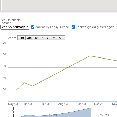
Results charts
Formát:
Zobraz výsledky súťaže
Zobraz výsledky tréningov
1m
3m
6m
YTD
1y
All
Zoom
70
60
50
40
30
May '23
Jun '23
Jul '23
Aug '23
Sep '23
Oct '23
Nov
Jul '23
Oct '23